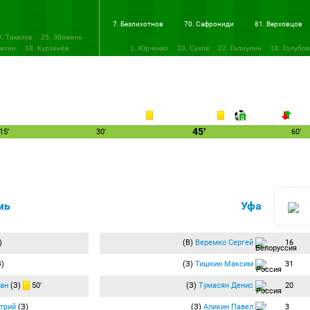
7. Безлихотнов
70. Сафрониди
81. Верховцов
0. Таказов
25. Збожень
китин
18. Курзенёв
1. Юрченко
33. Сухов
22. Галиулин
18. Голубов
45′
15′
30′
60′
мь
Уфа
)
(В)
Веремко Сергей
16
)
(З)
Тишкин Максим
31
ан
(З)
50′
(З)
Тумасян Денис
20
трий
(З)
(З)
Аликин Павел
3