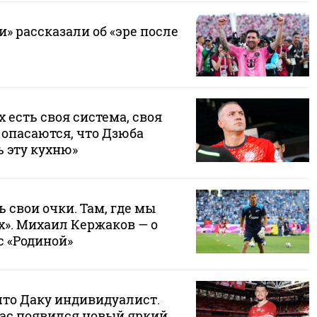
» рассказали об «эре после
х есть своя система, своя
 опасаются, что Дзюба
 эту кухню»
ь свои очки. Там, где мы
х». Михаил Кержаков — о
с «Родиной»
что Даку индивидуалист.
нас появился новый яркий