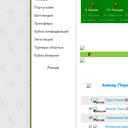
Португалия
8. Киреев
10. Пикущак
Шотландия
42. Нарубин
31. Вавжиняк
3
16. Идову
14. Сираков
6. Ни
Трансферы
Кубок конфедераций
Лига наций
Турниры сборных
0′
Кубок Америки
Россия
Амкар-Пер
1
Герус Роман
(В
97
Фибель Тома
(З
23
Черенчиков Ив
21
Белоруков Дми