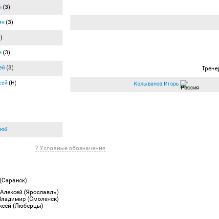
н
(З)
ян
(З)
)
и
(З)
ей
(З)
Трене
сей
(Н)
Колыванов Игорь
люб
? Условные обозначения
(Саранск)
 Алексей (Ярославль)
Владимир (Смоленск)
ксей (Люберцы)