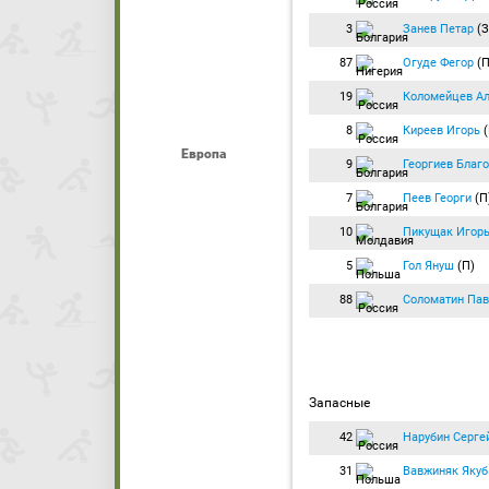
3
Занев Петар
(З
87
Огуде Фегор
(П
19
Коломейцев А
8
Киреев Игорь
(
Европа
9
Георгиев Благ
7
Пеев Георги
(П
10
Пикущак Игор
5
Гол Януш
(П)
88
Соломатин Пав
Запасные
42
Нарубин Серге
31
Вавжиняк Якуб