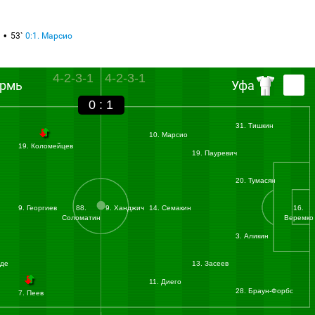
53`
0:1. Марсио
4-2-3-1
4-2-3-1
ермь
Уфа
0 : 1
31. Тишкин
10. Марсио
19. Коломейцев
19. Пауревич
20. Тумасян
9. Георгиев
88.
9. Ханджич
14. Семакин
16.
Соломатин
Веремко
3. Аликин
уде
13. Засеев
11. Диего
28. Браун-Форбс
7. Пеев