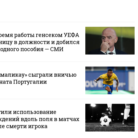
ремя работы генсеком УЕФА
ицу в должности и добился
одного пособия — СМИ
амаликау» сыграли вничью
ната Португалии
тили использование
дений вдоль поля в матчах
ле смерти игрока