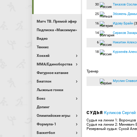
30
Таказов Сосла
25
Збожень Дамь
Матч ТВ. Прямой эфир
16
Идову Брайн
(З
Подписка «Максимум»
14
Сираков Захар
Видео
6
Никитин Алекс
Теннис
18
Курзенёв Алек
Хоккей
MMA/Единоборства
Тренер
Фигурное катание
Муслин Славо
Биатлон
Лыжные гонки
Бокс
Допинг
СУДЬЯ
Куликов Сергей
Олимпийские игры
Судья на линии 1: Воронцов
Формула-1
Судья на линии 2: Миневич 
Резервный судья: Сухой Але
Баскетбол