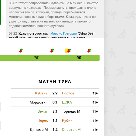
06:02
"Уфа" попробовала надавить, но мяч очень быстро
вернулся к хозяевам. Первые минуты проходят в очень
неплохом темпе, который, правда, перебивается
многочисленными единоборствами. Командам никак не
удается опустить мяч на землю и наладить какое-то
подобие комбинационного футбола.
07:22
Удар по воротам:
Марсио Грегорио
(Уфа) бьёт
левой ногой из штрафной. Мяч летит мимо ворот.
Бразильский полузащитник получил мяч на правом краю,
поймал на финте Занева, вошел в штрафную и пробил
низом в ближний. Получилось неточно, да и Герус все
контролировал, но это по крайней мере первый удар по
90′
75′
воротам.
08:50
Травма:
Диего Карлос
(Уфа) получает травму.
Легионеру гостей рассекли бровь в одном из
столкновений. Постарался Георгиев, а бразильцу придется
МАТЧИ ТУРА
покинуть поле, чтобы остановить кровь.
10:42
Страсти постепенно накаляются. Столкновений
Кубань
2:2
Ростов
T
очень много, дебютант Сергей Куликов почти не
выпускает свисток изо рта.
Мордовия
0:1
ЦСКА
T
11:11
"Уфа" атакует! Неплохая подача с правого фланга
на дальнюю, где пермяки забыли Карлоса, но замкнуть
Зенит
8:1
Торпедо М
T
прострел бразильца Хаджичу не позволили.
Терек
1:1
Рубин
T
13:57
Офсайд:
Георгиев Благой
(Амкар-Пермь)
попадает в офсайд.
Динамо М
1:2
Спартак М
T
16:30
Удар по воротам:
Георгиев Благой
(Амкар-Пермь)