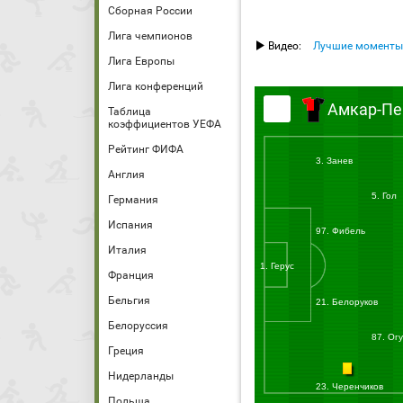
Сборная России
Лига чемпионов
Видео:
Лучшие моменты
Лига Европы
Лига конференций
Амкар-П
Таблица
коэффициентов УЕФА
Рейтинг ФИФА
3. Занев
Англия
5. Гол
Германия
Испания
97. Фибель
Италия
1. Герус
Франция
Бельгия
21. Белоруков
Белоруссия
87. Ог
Греция
Нидерланды
23. Черенчиков
Польша