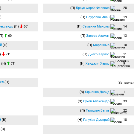
)
(П)
Браун-Форбс Фелисио
28
)
(П)
Пауревич Иван
19
лександр
(П)
60′
(П)
Семакин Максим
14
П)
60′
(П)
Засеев Азамат
13
ой
(П)
(П)
Марсинью
10
)
71′
(Н)
Диего Карлос
11
ь
(Н)
71′
(Н)
Ханджич Харис
9
ел
(Н)
Запасны
(В)
Юрченко Давид
1
(З)
Сухов Александр
33
(П)
Галиулин Вагиз
22
й
(В)
(Н)
Голубов Дмитрий
18
(З)