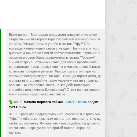
Всем привет! Sportbox.ru предлагает вашему вниманию
стартовый матч второго тура Российской премьер-лиги, в
котором "Амкар" примет у себя в гостях "Уфу"! Обе
команды начали новый сезон с неудач. Новички элитного
дивизиона ничего не смогли противопоставить "Кубани", а
пермяки и вовсе были разгромлены в гостях "Тереком".
Очная встреча - отличный шанс для обоих противников
исправиться после первых осечек и максимально быстро
встать на победные рельсы. Фаворитом в этой паре на
первый взгляд выглядит "Амкар" - команда играет дома, да
и опыта выступлений на таком уровне у нее не в пример
больше. Но кто сейчас знает, на что действительно
способны подопечные Колыванова? Ответ на этот вопрос
мы и узнаем через несколько часов.
00:00
Начало первого тайма:
Амкар-Пермь
вводит
мяч в игру.
01:32
Сразу две подряд подачи от Георгиева в штрафную
"Уфы", и оба раза пермякам не хватало совсем чуть-чуть,
чтобы их замкнуть. Фибель так и вовсе добрался до мяча,
но тот лишь чиркнул по его бритой голове. Хорошее
начало.