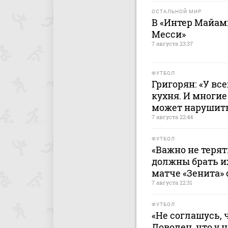
ОСТАЛЬНОЙ МИР
В «Интер Майами
Месси»
7 августа 23:37
ФУТБОЛ
Григорян: «У все
кухня. И многие
может нарушить
7 августа 22:44
ФУТБОЛ
«Важно не терят
должны брать и
матче «Зенита» 
7 августа 22:31
ФУТБОЛ
«Не соглашусь, 
Доволен, что у 