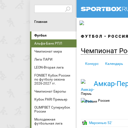
Главная
Футбол
ФУТБОЛ
РОССИ
Альфа-Банк РПЛ
Чемпионат Ро
Чемпионат мира
Лига ПАРИ
Конкурс
Календарь
LEON-Вторая лига
FONBET Кубок России
по футболу сезона
Амкар-Пе
2026-2027 гг.
Чемпионат Европы
Пермь
Кубок PARI Премьер
Россия
OLIMPBET Суперкубок
России
Молодежная
Марсинью 52′
футбольная лига