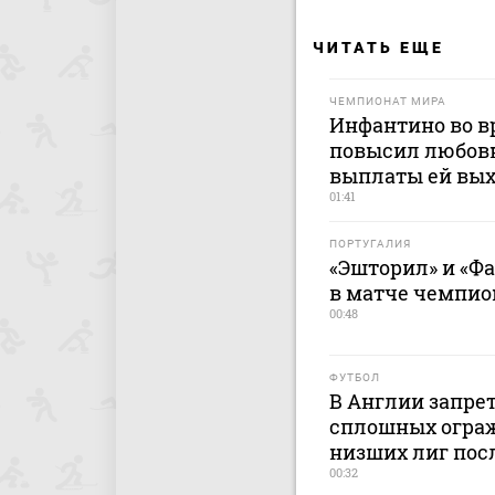
ЧИТАТЬ ЕЩЕ
ЧЕМПИОНАТ МИРА
Инфантино во в
повысил любовн
выплаты ей вых
01:41
ПОРТУГАЛИЯ
«Эшторил» и «Ф
в матче чемпио
00:48
ФУТБОЛ
В Англии запре
сплошных ограж
низших лиг пос
00:32