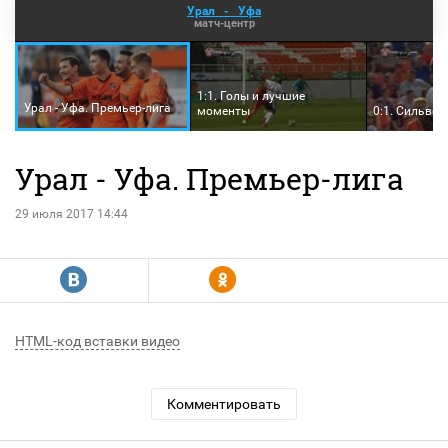
Урал
-
Уфа
матч-центр
1:1. Голы и лучшие
Урал - Уфа. Премьер-лига
моменты
0:1. Сильвес
Урал - Уфа. Премьер-лига
29 июля 2017 14:44
R
Y
HTML-код вставки видео
Комментировать