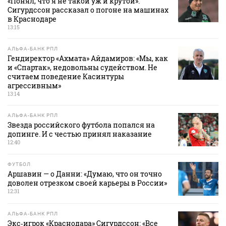
«Понял, что я не такой уж и крутой».
Сигурдссон рассказал о погоне на машинах
в Краснодаре
13:15
АЛЬФА-БАНК РПЛ
Гендиректор «Ахмата» Айдамиров: «Мы, как
и «Спартак», недовольны судейством. Не
считаем поведение Касинтуры
агрессивным»
13:14
АЛЬФА-БАНК РПЛ
Звезда российского футбола попался на
допинге. И с честью принял наказание
12:40
ФУТБОЛ
Аршавин — о Данни: «Думаю, что он точно
доволен отрезком своей карьеры в России»
12:31
АЛЬФА-БАНК РПЛ
Экс‑игрок «Краснодара» Сигурдссон: «Все