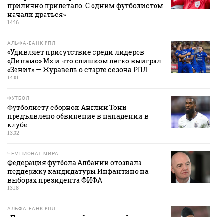
прилично прилетало. С одним футболистом
начали драться»
14:16
АЛЬФА-БАНК РПЛ
«Удивляет присутствие среди лидеров
«Динамо» Мх и что слишком легко выиграл
«Зенит» — Журавель о старте сезона РПЛ
14:01
ФУТБОЛ
Футболисту сборной Англии Тони
предъявлено обвинение в нападении в
клубе
13:32
ЧЕМПИОНАТ МИРА
Федерация футбола Албании отозвала
поддержку кандидатуры Инфантино на
выборах президента ФИФА
13:18
АЛЬФА-БАНК РПЛ