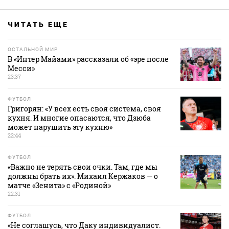
ЧИТАТЬ ЕЩЕ
ОСТАЛЬНОЙ МИР
В «Интер Майами» рассказали об «эре после
Месси»
23:37
ФУТБОЛ
Григорян: «У всех есть своя система, своя
кухня. И многие опасаются, что Дзюба
может нарушить эту кухню»
22:44
ФУТБОЛ
«Важно не терять свои очки. Там, где мы
должны брать их». Михаил Кержаков — о
матче «Зенита» с «Родиной»
22:31
ФУТБОЛ
«Не соглашусь, что Даку индивидуалист.