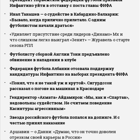
Инфантино уйти в отставку с поста главы ФИФА
Инал Танашев — о судействе в Кабардино‑Балкарии:
«Бывало, когда прилично прилетало. С одним
футболистом начали драться»
«Удивляет присутствие среди лидеров «Динамо» Мх и
что слишком легко выиграл «Зенит» — Журавель о старте
сезона РПЛ
Футболисту сборной Англии Тони предъявлено
обвинение в нападении в клубе
Федерация футбола Албании отозвала поддержку
кандидатуры Инфантино на выборах президента ФИФА
«Понял, что я не такой уж и крутой». Сигурдссон
рассказал о погоне на машинах в Краснодаре
Гендиректор «Ахмата» Айдамиров: «Мы, как и «Спартак»,
недовольны судейством. Не считаем поведение
Касинтуры агрессивным»
Звезда российского футбола попался на допинге. И с
честью принял наказание
Аршавин — о Данни: «Думаю, что он точно доволен
отрезком своей карьеры в России»