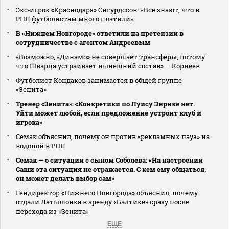
Экс‑игрок «Краснодара» Сигурдссон: «Все знают, что в
РПЛ футболистам много платили»
В «Нижнем Новгороде» ответили на претензии в
сотрудничестве с агентом Андреевым
«Возможно, «Динамо» не совершает трансферы, потому
что Шварца устраивает нынешний состав» — Корнеев
Футболист Кондаков занимается в общей группе
«Зенита»
Тренер «Зенита»: «Конкретики по Луису Энрике нет.
Уйти может любой, если предложение устроит клуб и
игрока»
Семак объяснил, почему он против «рекламных пауз» на
водопой в РПЛ
Семак — о ситуации с сыном Соболева: «На настроении
Саши эта ситуация не отражается. С кем ему общаться,
он может делать выбор сам»
Гендиректор «Нижнего Новгорода» объяснил, почему
отдали Латышонка в аренду «Балтике» сразу после
перехода из «Зенита»
ЕЩЕ