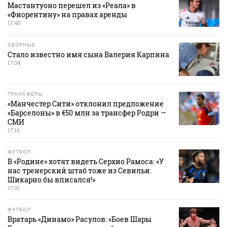
Мастантуоно перешел из «Реала» в
«Фиорентину» на правах аренды
17:48
СБОРНЫЕ
Стало известно имя сына Валерия Карпина
17:34
ТРАНСФЕРЫ
«Манчестер Сити» отклонил предложение
«Барселоны» в €50 млн за трансфер Родри —
СМИ
17:16
ФУТБОЛ
В «Родине» хотят видеть Серхио Рамоса: «У
нас тренерский штаб тоже из Севильи.
Шикарно бы вписался!»
17:01
ФУТБОЛ
Вратарь «Динамо» Расулов: «Боев Шары