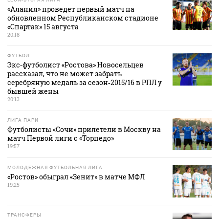
«Алания» проведет первый матч на
обновленном Республиканском стадионе
«Спартак» 15 августа
20:18
ФУТБОЛ
Экс‑футболист «Ростова» Новосельцев
рассказал, что не может забрать
серебряную медаль за сезон‑2015/16 в РПЛ у
бывшей жены
20:13
ЛИГА ПАРИ
Футболисты «Сочи» прилетели в Москву на
матч Первой лиги с «Торпедо»
19:57
МОЛОДЕЖНАЯ ФУТБОЛЬНАЯ ЛИГА
«Ростов» обыграл «Зенит» в матче МФЛ
19:25
ТРАНСФЕРЫ