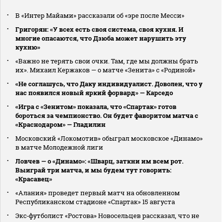
В «Интер Майами» рассказали об «эре после Месси»
Григорян: «У всех есть своя система, своя кухня. И
многие опасаются, что Дзюба может нарушить эту
кухню»
«Важно не терять свои очки. Там, где мы должны брать
их». Михаил Кержаков — о матче «Зенита» с «Родиной»
«Не соглашусь, что Даку индивидуалист. Доволен, что у
нас появился новый яркий форвард» — Карседо
«Игра с «Зенитом» показала, что «Спартак» готов
бороться за чемпионство. Он будет фаворитом матча с
«Краснодаром» — Гладилин
Московский «Локомотив» обыграл московское «Динамо»
в матче Молодежной лиги
Ловчев — о «Динамо»: «Шварц, заткни им всем рот.
Выиграй три матча, и мы будем тут говорить:
«Красавец»
«Алания» проведет первый матч на обновленном
Республиканском стадионе «Спартак» 15 августа
Экс‑футболист «Ростова» Новосельцев рассказал, что не