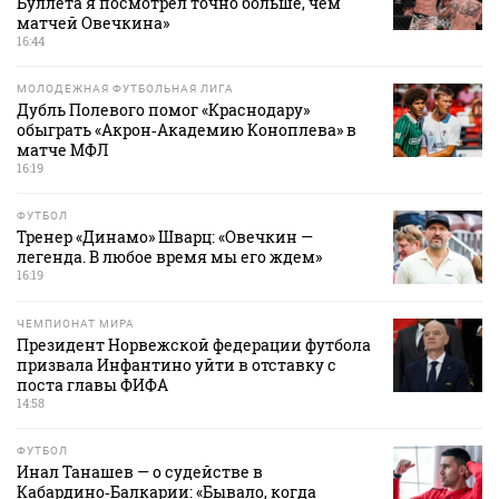
Буллета я посмотрел точно больше, чем
матчей Овечкина»
16:44
МОЛОДЕЖНАЯ ФУТБОЛЬНАЯ ЛИГА
Дубль Полевого помог «Краснодару»
обыграть «Акрон‑Академию Коноплева» в
матче МФЛ
16:19
ФУТБОЛ
Тренер «Динамо» Шварц: «Овечкин —
легенда. В любое время мы его ждем»
16:19
ЧЕМПИОНАТ МИРА
Президент Норвежской федерации футбола
призвала Инфантино уйти в отставку с
поста главы ФИФА
14:58
ФУТБОЛ
Инал Танашев — о судействе в
Кабардино‑Балкарии: «Бывало, когда