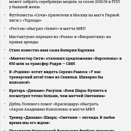
может забрать серебряную медаль за сезон‑2015/16 в РПЛ
у бывшей жены
Футболисты «Сочи» прилетели в Москву на матч Первой
лиги с «Торпедо»
«Ростов» обыграл «Зенит» в матче МФЛ
Мастантуоно перешел из «Реала» в «Фиорентину» на
правах аренды
Стало известно имя сына Валерия Карпина
«Манчестер Сити» отклонил предложение «Барселоны» в
€50 млн за трансфер Родри — СМИ
В «Родине» хотят видеть Серхио Рамоса: «У нас
тренерский штаб тоже из Севильи. Шикарно бы
вписался!»
Вратарь «Динамо» Расулов: «Боев Шары Буллета я
посмотрел точно больше, чем матчей Овечкина»
Дубль Полевого помог «Краснодару» обыграть
«Акрон‑Академию Коноплева» в матче МФЛ
Тренер «Динамо» Шварц: «Овечкин — легенда. В любое
время мы его ждем»
Президент Норвежской федерации футбола призвала