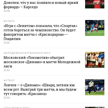
Доволен, что у нас появился новый яркий
форвард» — Карседо
22:06
ФУТБОЛ
«Игра с «Зенитом» показала, что «Спартак»
готов бороться за чемпионство. Он будет
фаворитом матча с «Краснодаром» —
Гладилин
21:56
МОЛОДЕЖНАЯ ФУТБОЛЬНАЯ ЛИГА
Московский «Локомотив» обыграл
московское «Динамо» в матче Молодежной
лиги
21:03
ФУТБОЛ
Ловчев — о «Динамо»: «Шварц, заткни им
всем рот. Выиграй три матча, и мы будем
тут говорить: «Красавец»
20:22
LEON-ВТОРАЯ ЛИГА