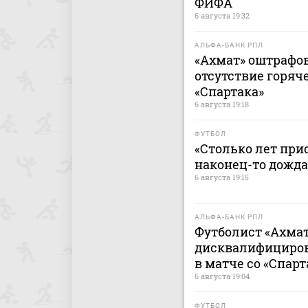
ФИФА
6 августа 19:32
АЛЬФА-БАНК РПЛ
«Ахмат» оштрафов
отсутствие горяч
«Спартака»
6 августа 19:18
ФУТБОЛ
«Столько лет при
наконец-то дожда
6 августа 19:15
АЛЬФА-БАНК РПЛ
Футболист «Ахмат
дисквалифицирова
в матче со «Спар
6 августа 19:04
ФУТБОЛ