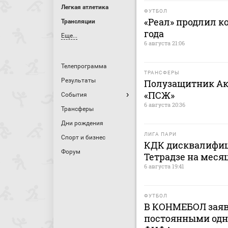
Легкая атлетика
ФУТБОЛ
«Реал» продлил к
Трансляции
года
Еще...
6 августа 21:06
Телепрограмма
ТРАНСФЕРЫ
Результаты
Полузащитник Ак
«ПСЖ»
События
6 августа 20:36
Трансферы
Дни рождения
ЛИГА ПАРИ
Спорт и бизнес
КДК дисквалифиц
Форум
Тетрадзе на меся
6 августа 19:41
ФУТБОЛ
В КОНМЕБОЛ заяв
постоянными одн