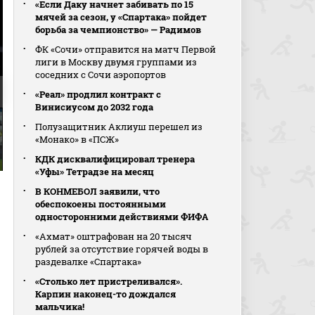
«Если Даку начнет забивать по 15
мячей за сезон, у «Спартака» пойдет
борьба за чемпионство» — Радимов
ФК «Сочи» отправится на матч Первой
лиги в Москву двумя группами из
соседних с Сочи аэропортов
«Реал» продлил контракт с
Винисиусом до 2032 года
Полузащитник Аклиуш перешел из
«Монако» в «ПСЖ»
КДК дисквалифицировал тренера
«Уфы» Тетрадзе на месяц
В КОНМЕБОЛ заявили, что
обеспокоены постоянными
односторонними действиями ФИФА
«Ахмат» оштрафован на 20 тысяч
рублей за отсутствие горячей воды в
раздевалке «Спартака»
«Столько лет пристреливался».
Карпин наконец-то дождался
мальчика!