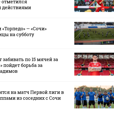
е отметился
и действиями
 «Торпедо» — «Сочи»
ицы на субботу
 забивать по 15 мячей за
а» пойдет борьба за
Радимов
ится на матч Первой лиги в
ппами из соседних с Сочи