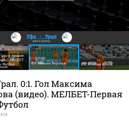
Уфа
-
Урал
матч-центр
 Голы и лучшие
идео). МЕЛБЕТ-
0:1. Максим Воронов
а. Футбол
0:2. Алексей Ионов
Урал. 0:1. Гол Максима
ова (видео). МЕЛБЕТ-Первая
Футбол
18:24