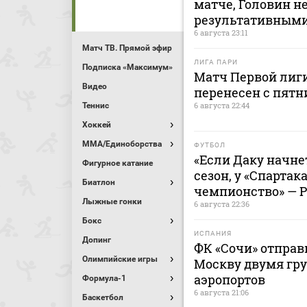
матче, Головин н
результативным
6 августа 23:11
Матч ТВ. Прямой эфир
ЛИГА ПАРИ
Подписка «Максимум»
Матч Первой лиги
Видео
перенесен с пятн
6 августа 22:44
Теннис
Хоккей
MMA/Единоборства
ФУТБОЛ
«Если Даку начнет
Фигурное катание
сезон, у «Спартак
Биатлон
чемпионство» — 
Лыжные гонки
6 августа 22:36
Бокс
ИСПАНИЯ
Допинг
ФК «Сочи» отправ
Олимпийские игры
Москву двумя гру
аэропортов
Формула-1
6 августа 21:06
Баскетбол