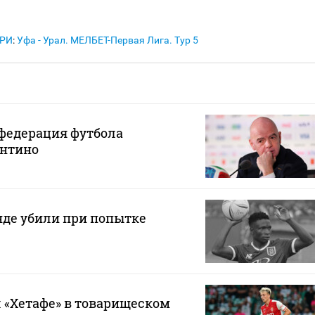
АРИ
:
Уфа - Урал. МЕЛБЕТ-Первая Лига. Тур 5
федерация футбола
нтино
нде убили при попытке
 «Хетафе» в товарищеском