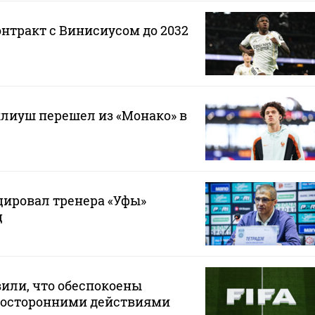
онтракт с Винисиусом до 2032
лиуш перешел из «Монако» в
ировал тренера «Уфы»
ц
или, что обеспокоены
осторонними действиями