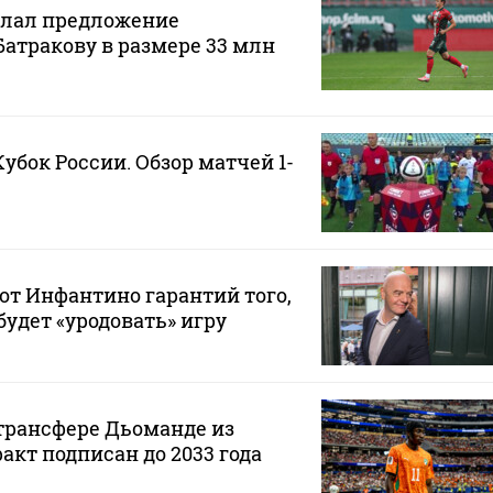
елал предложение
Батракову в размере 33 млн
Кубок России. Обзор матчей 1-
от Инфантино гарантий того,
будет «уродовать» игру
 трансфере Дьоманде из
акт подписан до 2033 года