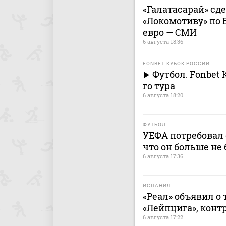
«Галатасарай» сд
«Локомотиву» по 
евро — СМИ
6 августа 18:36
FONBET КУБОК РОССИИ
Футбол. Fonbet 
го тура
6 августа 18:20
ФУТБОЛ
УЕФА потребовал 
что он больше не 
6 августа 17:36
ИСПАНИЯ
«Реал» объявил о
«Лейпцига», контр
6 августа 17:22