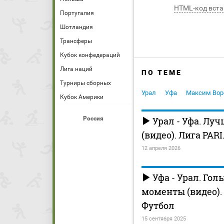
HTML-код вста
Португалия
Шотландия
Трансферы
Кубок конфедераций
Лига наций
ПО ТЕМЕ
Турниры сборных
Урал
Уфа
Максим Вор
Кубок Америки
Россия
Урал - Уфа. Лу
(видео). Лига PARI
12 апреля 2026
Уфа - Урал. Гол
моменты (видео). 
Футбол
15 сентября 2025