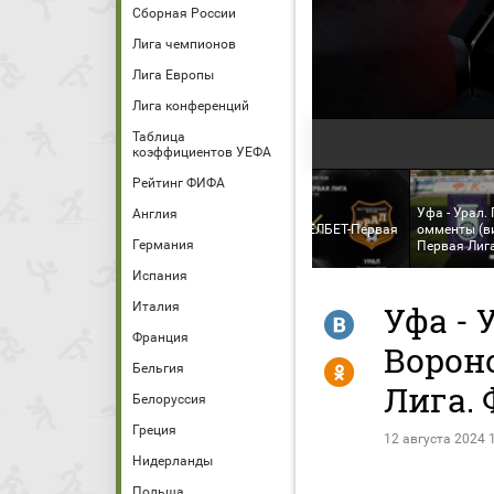
Сборная России
Лига чемпионов
Лига Европы
Лига конференций
Таблица
коэффициентов УЕФА
Рейтинг ФИФА
Уфа - Урал.
Англия
Уфа - Урал. МЕЛБЕТ-Первая
омменты (в
Германия
Лига. Тур 5
Первая Лиг
Испания
Италия
Уфа - 
R
Франция
Ворон
Y
Бельгия
Лига. 
Белоруссия
Греция
12 августа 2024 
Нидерланды
Польша