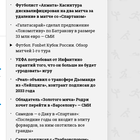
Футболист «Ахмата» Касинтура
дисквалифицирован на два матча за
удаление в матче со «Спартаком»
«Галатасарай» сделал предложение
«Локомотиву» по Батракову в размере
33 млн евро — СМИ
Футбол. Fonbet Кубок России. Обзор
матчей 1-го тура
УЕФА потребовал от Инфантино
гарантий того, что он больше не будет
«уродовать» игру
»
«Реал» объявил о трансфере Дьоманде
из «Лейпцига», контракт подписан до
2033 года
Обладатель «Золотого мяча» Родри
хочет перейти в «Барселону» — СМИ
Самедов — о Даку в «Спартаке»:
«Последние годы он входит в элиту
форвардов, за ним охотились все
гранды»
Салах подписал с «Трабзонспором»