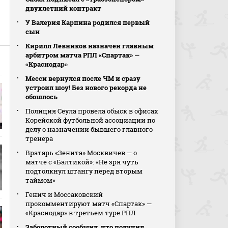
двухлетний контракт
У Валерия Карпина родился первый
сын
Кирилл Левников назначен главным
арбитром матча РПЛ «Спартак» —
«Краснодар»
Месси вернулся после ЧМ и сразу
устроил шоу! Без нового рекорда не
обошлось
Полиция Сеула провела обыск в офисах
Корейской футбольной ассоциации по
делу о назначении бывшего главного
тренера
Вратарь «Зенита» Москвичев — о
матче с «Балтикой»: «Не зря чуть
подтолкнул штангу перед вторым
таймом»
Генич и Моссаковский
прокомментируют матч «Спартак» —
«Краснодар» в третьем туре РПЛ
Заболотный сообщил, что получил