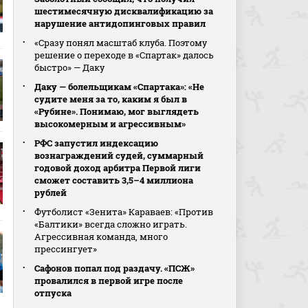
шестимесячную дисквалификацию за
нарушение антидопинговых правил
«Сразу понял масштаб клуба. Поэтому
решение о переходе в «Спартак» далось
быстро» — Даку
Даку — болельщикам «Спартака»: «Не
судите меня за то, каким я был в
«Рубине». Понимаю, мог выглядеть
высокомерным и агрессивным»
РФС запустил индексацию
вознаграждений судей, суммарный
годовой доход арбитра Первой лиги
сможет составить 3,5–4 миллиона
рублей
Футболист «Зенита» Караваев: «Против
«Балтики» всегда сложно играть.
Агрессивная команда, много
прессингует»
Сафонов попал под раздачу. «ПСЖ»
провалился в первой игре после
отпуска