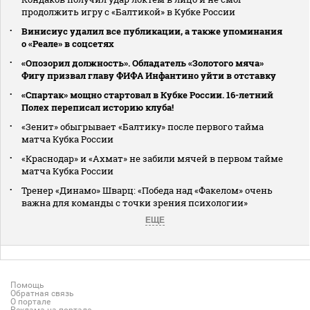
продолжить игру с «Балтикой» в Кубке России
Винисиус удалил все публикации, а также упоминания
о «Реале» в соцсетях
«Опозорил должность». Обладатель «Золотого мяча»
Фигу призвал главу ФИФА Инфантино уйти в отставку
«Спартак» мощно стартовал в Кубке России. 16-летний
Полех переписал историю клуба!
«Зенит» обыгрывает «Балтику» после первого тайма
матча Кубка России
«Краснодар» и «Ахмат» не забили мячей в первом тайме
матча Кубка России
Тренер «Динамо» Шварц: «Победа над «Факелом» очень
важна для команды с точки зрения психологии»
ЕЩЕ
Помощь
Обратная связь
О портале