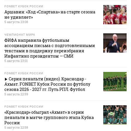
FONBET КУБОК РОССИИ
Аршавин: «Ход «Спартака» на старте сезона
не удивляет»
5 августа 23:08
ЧЕМПИОНАТ МИРА
ФИФА направила футбольным
ассоциациям письма с подготовленными
текстами в поддержку переизбрания
Инфантино президентом — СМИ
5 августа 23:01
FONBET КУБОК РОССИИ
Серия пенальти (видео). Краснодар -
Ахмат. FONBET Кубок России по футболу
сезона 2026 - 2027 гг. Путь РПЛ. Футбол
5 августа 22:59
FONBET КУБОК РОССИИ
«Краснодар» обыграл «Ахмат» в серии
пенальти в матче группового этапа Кубка
России
5 августа 22:58