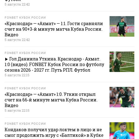
5 августа 22:42
FONBET КУБОК РОССИИ
«Краснодар» — «Ахмат» — 1:1. Гости сравняли
счет на 90+3‑й минуте матча Кубка России.
Видео
5 августа 22:42
FONBET КУБОК РОССИИ
Гол Даниила Уткина. Краснодар - Ахмат.
1:0 (видео). FONBET Кубок России по футболу
сезона 2026 - 2027 гг. Путь РПЛ. Футбол
5 августа 22:15
FONBET КУБОК РОССИИ
«Краснодар» — «Ахмат» 1:0. Уткин открыл
счет на 66‑й минуте матча Кубка России.
Видео
5 августа 22:15
FONBET КУБОК РОССИИ
Кондаков получил удар локтем в лицо и не
смог продолжить игру с «Балтикой» в Кубке