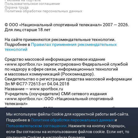
Реклама на портале
Пользовательское соглашение
Охрана труда
Политика обработки персональных данных
© ООО «Национальный спортивный телеканал» 2007 — 2026.
Для лиц старше 18 лет
На сайте применяются рекомендательные технологии.
Подробнее в
Правилах применения рекомендательных
технологий
Средство массовой информации сетевое издание
«www.sportbox.ru» зарегистрировано Федеральной службой
по надзору в сфере связи, информационных технологий
и массовых коммуникаций (Роскомнадзор).
Свидетельство о регистрации средства массовой информации
Эл № ФС77-72613 от 04.04.2018
Название — www.sportbox.ru
Учредитель (соучредители) СМИ сетевого издания
«www.sportbox.ru»: ООО «Национальный спортивный
телеканал»
Главный редактор СМИ сетевого издания «www.sportbox.ru»:
Конов В.А.
Мы используем файлы Сookie для корректной работы веб-сайта.
Номер телефона редакции СМИ сетевого издания
Подробнее в
Политике обработки персональных данных
и
«www.sportbox.ru»: +7 (495) 653 8419
Пользовательском соглашении
. Нажмите на кнопку «Хорошо»,
Адрес электронной почты редакции СМИ сетевого издания
если Вы согласны на использование файлов cookie. Если нет, то
«www.sportbox.ru»: editor@sportbox.ru
отключите Cookies в настройках браузера