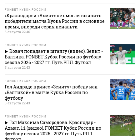
FONBET КУБОК РОССИИ
«Краснодар» и «Ахмат» не смогли выявить
победителя матча Кубка России в основное
время, впереди серия пенальти
5 августа 22:46
FONBET КУБОК РОССИИ
Ковач попадает в штангу (видео). Зенит -
Балтика. FONBET Кубок России по футболу
сезона 2026 - 2027 гг. Путь РПЛ. Футбол
5 августа 22:43
FONBET КУБОК РОССИИ
Гол Андраде принес «Зениту» победу над
«Балтикой» в матче Кубка России по
футболу
5 августа 22:43
FONBET КУБОК РОССИИ
Гол Максима Самородова. Краснодар -
Ахмат. 1:1 (видео). FONBET Кубок России по
футболу сезона 2026 - 2027 гг. Путь РПЛ.
Футбол