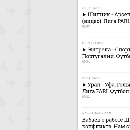
ЛИГА ПАРИ
Шинник - Арсе
(видео). Лига PARI
00:37
ПОРТУГАЛИЯ
Эштрела - Спорт
Португалии. Футб
00:34
ЛИГА ПАРИ
Урал - Уфа. Гол
Лига PARI. Футбол
00:32
АЛЬФА-БАНК РПЛ
Бабаев о работе Ш
конфликта. Нам с