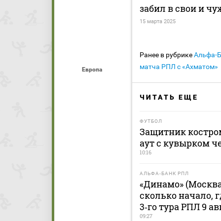
забил в свои и чу
15 марта 2025
Ранее в рубрике
Альфа-
матча РПЛ с «Ахматом»
Европа
ЧИТАТЬ ЕЩЕ
ФУТБОЛ
Защитник костром
аут с кувырком ч
10:16
АЛЬФА-БАНК РПЛ
«Динамо» (Москва
сколько начало, 
3‑го тура РПЛ 9 ав
09:27