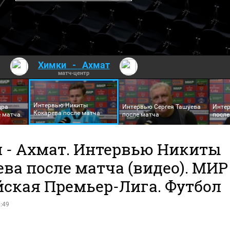
Химки
-
Ахмат
матч-центр
Интервью Никиты
дра
Интервью Сергея Ташуева
Интер
Кокарева после матча
е матча
после матча
после
 - Ахмат. Интервью Никиты
ва после матча (видео). МИР
йская Премьер-Лига. Футбол
:49