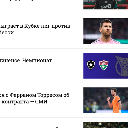
ыграет в Кубке лиг против
Месси
миненсе. Чемпионат
я с Ферраном Торресом об
о контракта — СМИ