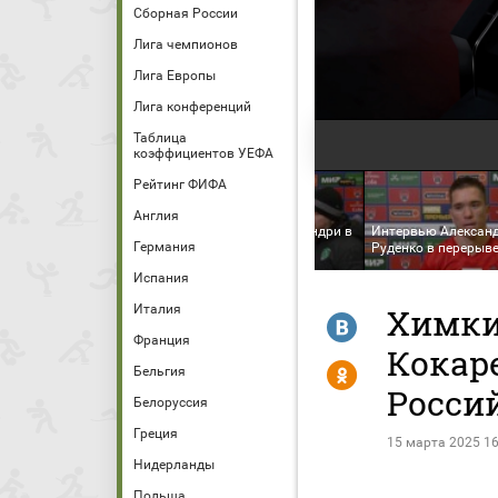
Сборная России
Лига чемпионов
Лига Европы
Лига конференций
Таблица
коэффициентов УЕФА
Рейтинг ФИФА
Англия
Интервью Надера Гандри в
Интервью Алексан
Германия
лал попал в перекладину
перерыве матча
Руденко в перерыв
Испания
Италия
Химки
R
Франция
Кокаре
Y
Бельгия
Росси
Белоруссия
Греция
15 марта 2025 16
Нидерланды
Польша