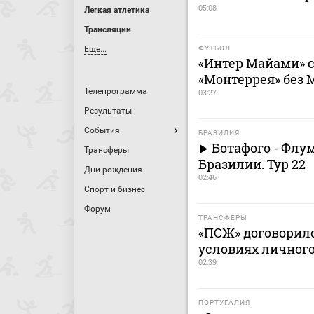
05:08
Легкая атлетика
Трансляции
Еще...
ФУТБОЛ
«Интер Майами» с
«Монтеррея» без 
Телепрограмма
03:27
Результаты
События
БРАЗИЛИЯ
Ботафого - Флу
Трансферы
Бразилии. Тур 22
Дни рождения
02:46
Спорт и бизнес
Форум
ТРАНСФЕРЫ
«ПСЖ» договорилс
условиях личног
02:39
ПОРТУГАЛИЯ