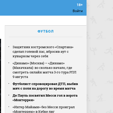
Войти
ФУТБОЛ
Защитник костромского «Спартака»
сделал голевой пас, вбросив аут с
кувырком через себя
«Динамо» (Москва) — «Динамо»
(Махачкала): во сколько начало, где
смотреть онлайн матча 3‑го тура РПЛ
9 августа
Футболист спровоцировал ДТП, выбив
мяч с поля на дорогу во время матча
Де Пауль посвятил Месси гол в ворота
«Монтеррея»
«Интер Майами» без Месси проиграл
«Монтеррею» в Кубке лиг