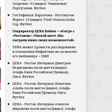
Спортинг. 0:1 (видео). Чемпионат
Португалии. Футбол
Гол Рафиньи. Барселона - Ноттингем
Форест. 1:0 (видео). Friuli Venezia Giulia
Cup. Футбол
Гендиректор ЦСКА Бабаев — об игре с
«Ростовом»: «Плохой матч. Мы
сыграли ниже своих возможностей»
УЕФА может провести расследование
в отношении Инфантино из‑за выплат
его любовнице — СМИ
ЦСКА - Ростов. Интервью Дмитрия
Игдисамова после матча (видео).
Альфа-Банк Российская Премьер-
Лига. Футбол
ЦСКА - Ростов. Интервью Хонатана
Альбы после матча (видео). Альфа-
Банк Российская Премьер-Лига.
Футбол
ЦСКА - Ростов. Интервью Алексея
Миронова после матча (видео). Альфа-