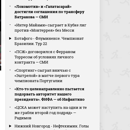
«Локомотив» и «Галатасарай»
достигли соглашения по трансферу
Батракова — СМИ
«Интер Майами» сыграет в Кубке лиг
против «Монтеррея» без Месси
Ботафого - Флуминенсе. Чемпионат
Бразилии. Тур 22
«ПСЖ» договорился с Ферраном
Торресом об условиях личного
вью Франка Артиги
контракта — СМИ
 матча
«Спортинг» сыграл вничью с
«Эштрелой» в матче первого тура
чемпионата Португалии
«Кто‑то целенаправленно пытается
подорвать авторитет нашего
президента». ФИФА — об Инфантино
«ЦСКА может наступить на одни и те
же грабли второй год подряд» —
Радимов
Нижний Новгород - Нефтехимик. Голы