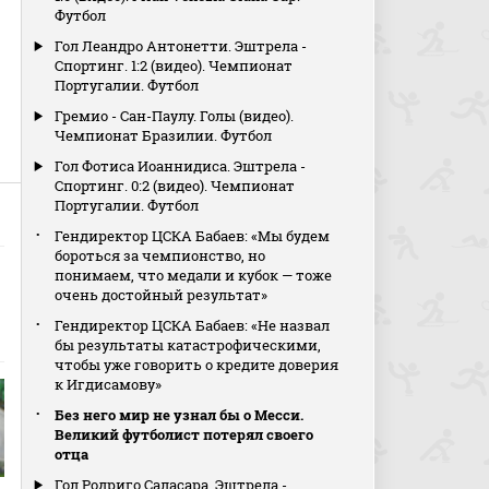
Футбол
Гол Леандро Антонетти. Эштрела -
Спортинг. 1:2 (видео). Чемпионат
Португалии. Футбол
Гремио - Сан-Паулу. Голы (видео).
Чемпионат Бразилии. Футбол
Гол Фотиса Иоаннидиса. Эштрела -
Спортинг. 0:2 (видео). Чемпионат
Португалии. Футбол
Гендиректор ЦСКА Бабаев: «Мы будем
бороться за чемпионство, но
понимаем, что медали и кубок — тоже
очень достойный результат»
Гендиректор ЦСКА Бабаев: «Не назвал
бы результаты катастрофическими,
чтобы уже говорить о кредите доверия
к Игдисамову»
Без него мир не узнал бы о Месси.
Великий футболист потерял своего
отца
Гол Родриго Саласара. Эштрела -