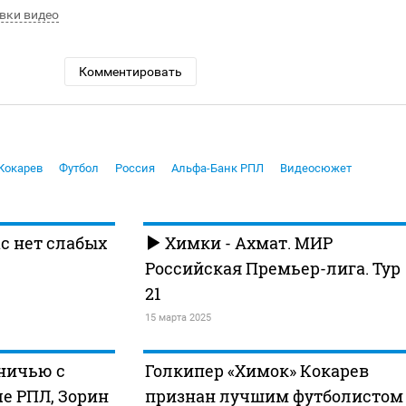
вки видео
Комментировать
Кокарев
Футбол
Россия
Альфа-Банк РПЛ
Видеосюжет
ас нет слабых
Химки - Ахмат. МИР
Российская Премьер-лига. Тур
21
15 марта 2025
ничью с
Голкипер «Химок» Кокарев
е РПЛ, Зорин
признан лучшим футболистом