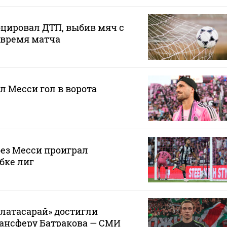
цировал ДТП, выбив мяч с
о время матча
л Месси гол в ворота
ез Месси проиграл
бке лиг
алатасарай» достигли
рансферу Батракова — СМИ