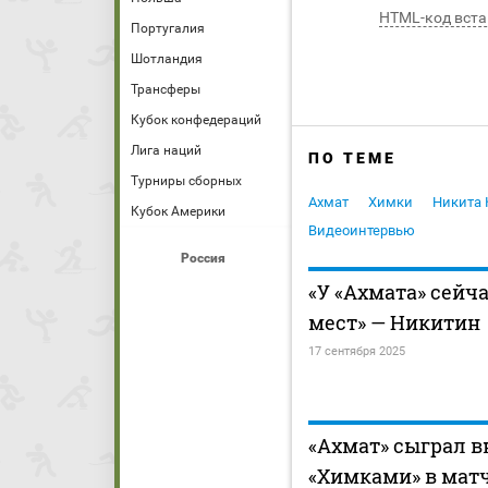
HTML-код вста
Португалия
Шотландия
Трансферы
Кубок конфедераций
Лига наций
ПО ТЕМЕ
Турниры сборных
Ахмат
Химки
Никита 
Кубок Америки
Видеоинтервью
Россия
«У «Ахмата» сейч
мест» — Никитин
17 сентября 2025
«Ахмат» сыграл в
«Химками» в матч