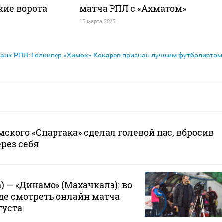
жие ворота
матча РПЛ с «Ахматом»
15 марта 2025
Банк РПЛ
:
Голкипер «Химок» Кокарев признан лучшим футболистом
ского «Спартака» сделал голевой пас, вбросив
ерез себя
) — «Динамо» (Махачкала): во
где смотреть онлайн матча
густа