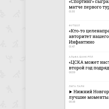
«Спортинг» сыгра
матче первого ту
01:55
ФУТБОЛ
«Кто‑то целенапр
авторитет нашего
Инфантино
01:47
АЛЬФА-БАНК РПЛ
«ЦСКА может наст
второй год подря
00:59
ЛИГА ПАРИ
Нижний Новгоро
лучшие моменты (
00:38