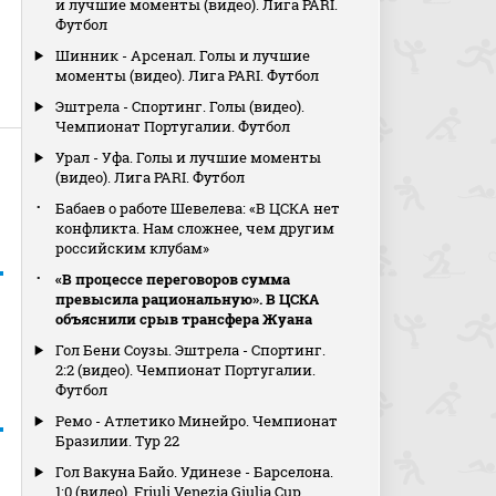
и лучшие моменты (видео). Лига PARI.
Футбол
Шинник - Арсенал. Голы и лучшие
моменты (видео). Лига PARI. Футбол
Эштрела - Спортинг. Голы (видео).
Чемпионат Португалии. Футбол
Урал - Уфа. Голы и лучшие моменты
(видео). Лига PARI. Футбол
Бабаев о работе Шевелева: «В ЦСКА нет
конфликта. Нам сложнее, чем другим
российским клубам»
«В процессе переговоров сумма
превысила рациональную». В ЦСКА
объяснили срыв трансфера Жуана
Гол Бени Соузы. Эштрела - Спортинг.
2:2 (видео). Чемпионат Португалии.
Футбол
Ремо - Атлетико Минейро. Чемпионат
Бразилии. Тур 22
Гол Вакуна Байо. Удинезе - Барселона.
1:0 (видео). Friuli Venezia Giulia Cup.