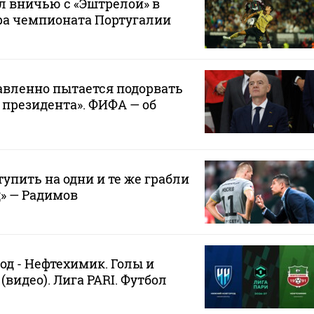
л вничью с «Эштрелой» в
ра чемпионата Португалии
авленно пытается подорвать
 президента». ФИФА — об
упить на одни и те же грабли
д» — Радимов
д - Нефтехимик. Голы и
видео). Лига PARI. Футбол