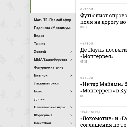
ФУТБОЛ
Футболист спрово
Матч ТВ. Прямой эфир
поля на дорогу в
09:11
Подписка «Максимум»
Видео
Теннис
ФУТБОЛ
Де Пауль посвяти
Хоккей
«Монтеррея»
MMA/Единоборства
05:31
Фигурное катание
Биатлон
ФУТБОЛ
«Интер Майами» б
Лыжные гонки
«Монтеррею» в Ку
Бокс
05:19
Допинг
Олимпийские игры
ТРАНСФЕРЫ
Формула-1
«Локомотив» и «Г
Баскетбол
соглашения по т