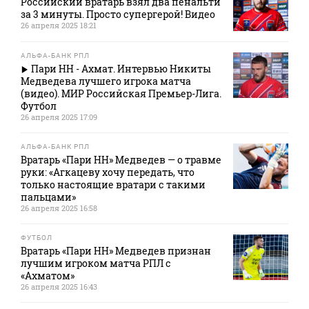
Российский вратарь взял два пенальти
за 3 минуты. Просто супергерой! Видео
26 апреля 2025 18:21
АЛЬФА-БАНК РПЛ
Пари НН - Ахмат. Интервью Никиты
Медведева лучшего игрока матча
(видео). МИР Российская Премьер-Лига.
Футбол
26 апреля 2025 17:09
АЛЬФА-БАНК РПЛ
Вратарь «Пари НН» Медведев — о травме
руки: «Агкацеву хочу передать, что
только настоящие вратари с такими
пальцами»
26 апреля 2025 16:58
ФУТБОЛ
Вратарь «Пари НН» Медведев признан
лучшим игроком матча РПЛ с
«Ахматом»
26 апреля 2025 16:43