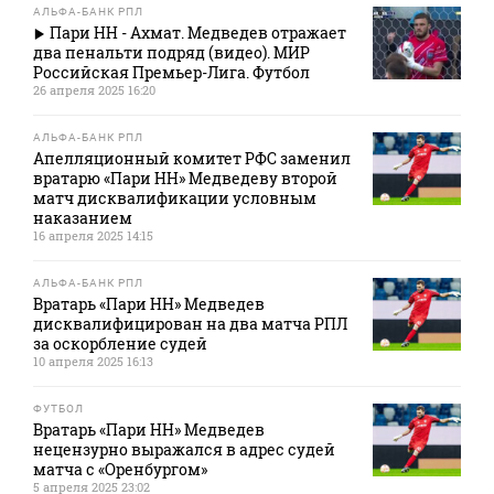
АЛЬФА-БАНК РПЛ
Пари НН - Ахмат. Медведев отражает
два пенальти подряд (видео). МИР
Российская Премьер-Лига. Футбол
26 апреля 2025 16:20
АЛЬФА-БАНК РПЛ
Апелляционный комитет РФС заменил
вратарю «Пари НН» Медведеву второй
матч дисквалификации условным
наказанием
16 апреля 2025 14:15
АЛЬФА-БАНК РПЛ
Вратарь «Пари НН» Медведев
дисквалифицирован на два матча РПЛ
за оскорбление судей
10 апреля 2025 16:13
ФУТБОЛ
Вратарь «Пари НН» Медведев
нецензурно выражался в адрес судей
матча с «Оренбургом»
5 апреля 2025 23:02