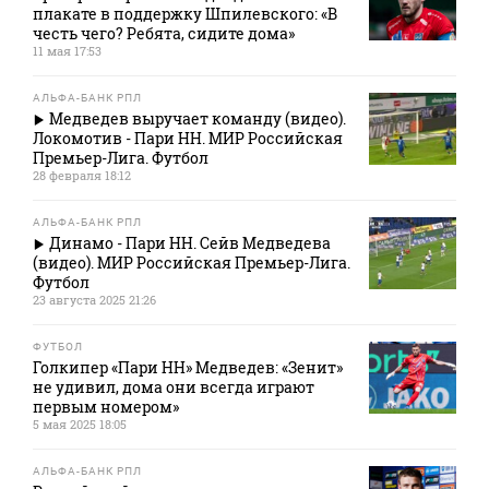
плакате в поддержку Шпилевского: «В
честь чего? Ребята, сидите дома»
11 мая 17:53
АЛЬФА-БАНК РПЛ
Медведев выручает команду (видео).
Локомотив - Пари НН. МИР Российская
Премьер-Лига. Футбол
28 февраля 18:12
АЛЬФА-БАНК РПЛ
Динамо - Пари НН. Сейв Медведева
(видео). МИР Российская Премьер-Лига.
Футбол
23 августа 2025 21:26
ФУТБОЛ
Голкипер «Пари НН» Медведев: «Зенит»
не удивил, дома они всегда играют
первым номером»
5 мая 2025 18:05
АЛЬФА-БАНК РПЛ