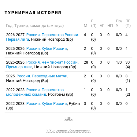
ТУРНИРНАЯ ИСТОРИЯ
Г
Пр/
ПГ
Год. Турнир, команда (амплуа)
М
(П)
АГ
НП
У
(П)
2026-2027.
Россия. Первенство России.
4
0
0
0
0/0
4
Первая лига
, Нижний Новгород (Вр)
(0)
2025-2026.
Россия. Кубок России
,
2
0
0
0
0/0
4
Нижний Новгород (Вр)
(0)
2025-2026.
Россия. Чемпионат России.
28
0
0
0
1/0
30
Премьер-лига
, Нижний Новгород (Вр)
(0)
(4)
2025.
Россия. Переходные матчи
,
2
0
0
0
0/0
3
Нижний Новгород (Вр)
(0)
(1)
2022-2023.
Россия. Первенство
1
0
0
0
0/0
1
молодежных команд
, Ростов-м (Вр)
(0)
(2)
2022-2023.
Россия. Кубок России
, Рубин
0
0
0
0
0/0
0
(Вр)
(0)
ЕЩЕ
? Условные обозначения