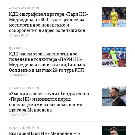
АЛЬФА-БАНК РПЛ
КДК оштрафовал вратаря «Пари НН»
Медведева на 300 тысяч рублей за
неспортивное поведение и
оскорбления в адрес болельщиков
14 мая 18:44
ФУТБОЛ
КДК рассмотрит неспортивное
поведение голкипера «ПАРИ НН»
Медведева и защитника «Динамо»
Осипенко в матчах 29‑го тура РПЛ
12 мая 15:37
АЛЬФА-БАНК РПЛ
«Эмоции захлестнули». Гендиректор
«Пари НН» извинился перед
болельщиками за высказывание
вратаря Медведева
11 мая 20:33
АЛЬФА-БАНК РПЛ
Вратарь «Пари НН» Медведев — о