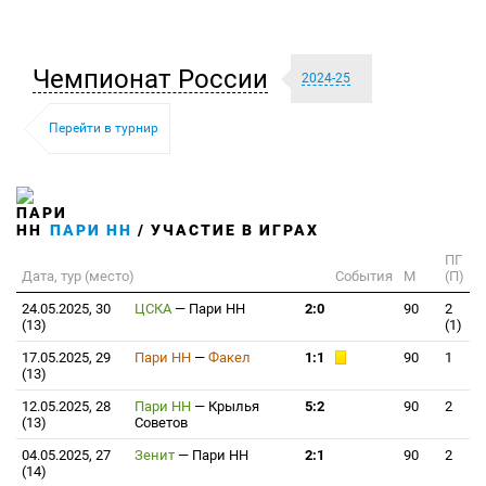
Чемпионат России
2024-25
Перейти в турнир
ПАРИ НН
/ УЧАСТИЕ В ИГРАХ
ПГ
Дата, тур (место)
События
М
(П)
24.05.2025, 30
ЦСКА
—
Пари НН
2:0
90
2
(13)
(1)
17.05.2025, 29
Пари НН
—
Факел
1:1
90
1
(13)
12.05.2025, 28
Пари НН
—
Крылья
5:2
90
2
(13)
Советов
04.05.2025, 27
Зенит
—
Пари НН
2:1
90
2
(14)