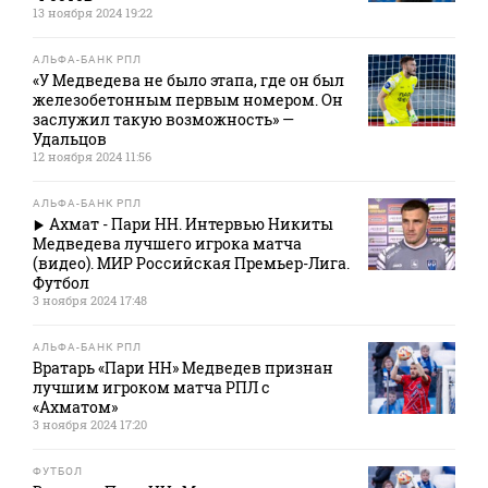
13 ноября 2024 19:22
АЛЬФА-БАНК РПЛ
«У Медведева не было этапа, где он был
железобетонным первым номером. Он
заслужил такую возможность» —
Удальцов
12 ноября 2024 11:56
АЛЬФА-БАНК РПЛ
Ахмат - Пари НН. Интервью Никиты
Медведева лучшего игрока матча
(видео). МИР Российская Премьер-Лига.
Футбол
3 ноября 2024 17:48
АЛЬФА-БАНК РПЛ
Вратарь «Пари НН» Медведев признан
лучшим игроком матча РПЛ с
«Ахматом»
3 ноября 2024 17:20
ФУТБОЛ