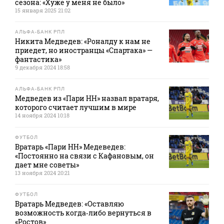
сезона: «Хуже у меня не было»
15 января 2025 21:02
АЛЬФА-БАНК РПЛ
Никита Медведев: «Роналду к нам не
приедет, но иностранцы «Спартака» —
фантастика»
9 декабря 2024 18:58
АЛЬФА-БАНК РПЛ
Медведев из «Пари НН» назвал вратаря,
которого считает лучшим в мире
14 ноября 2024 10:18
ФУТБОЛ
Вратарь «Пари НН» Медеведев:
«Постоянно на связи с Кафановым, он
дает мне советы»
13 ноября 2024 20:21
ФУТБОЛ
Вратарь Медведев: «Оставляю
возможность когда‑либо вернуться в
«Ростов»