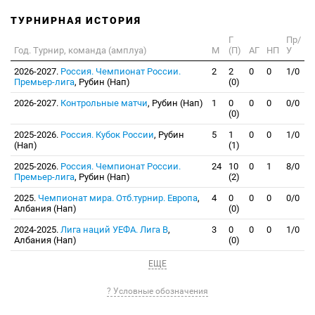
ТУРНИРНАЯ ИСТОРИЯ
Г
Пр/
Год. Турнир, команда (амплуа)
М
(П)
АГ
НП
У
2026-2027.
Россия. Чемпионат России.
2
2
0
0
1/0
Премьер-лига
, Рубин (Нап)
(0)
2026-2027.
Контрольные матчи
, Рубин (Нап)
1
0
0
0
0/0
(0)
2025-2026.
Россия. Кубок России
, Рубин
5
1
0
0
1/0
(Нап)
(1)
2025-2026.
Россия. Чемпионат России.
24
10
0
1
8/0
Премьер-лига
, Рубин (Нап)
(2)
2025.
Чемпионат мира. Отб.турнир. Европа
,
4
0
0
0
0/0
Албания (Нап)
(0)
2024-2025.
Лига наций УЕФА. Лига В
,
3
0
0
0
1/0
Албания (Нап)
(0)
ЕЩЕ
? Условные обозначения