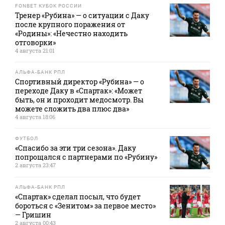
FONBET КУБОК РОССИИ
Тренер «Рубина» — о ситуации с Даку
после крупного поражения от
«Родины»: «Нечестно находить
отговорки»
4 августа 21:01
АЛЬФА-БАНК РПЛ
Спортивный директор «Рубина» — о
переходе Даку в «Спартак»: «Может
быть, он и проходит медосмотр. Вы
можете сложить два плюс два»
4 августа 18:06
ФУТБОЛ
«Спасибо за эти три сезона». Даку
попрощался с партнерами по «Рубину»
2 августа 23:47
АЛЬФА-БАНК РПЛ
«Спартак» сделал посыл, что будет
бороться с «Зенитом» за первое место»
— Гришин
2 августа 00:43