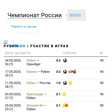
Чемпионат России
2024-25
Перейти в турнир
РУБИН
/ УЧАСТИЕ В ИГРАХ
Дата, тур (место)
События
М
24.05.2025,
Рубин
—
4:2
90
30 (7)
Оренбург
17.05.2025,
Химки
—
Рубин
3:2
x2
90
29 (7)
11.05.2025,
Рубин
—
Ростов
1:0
90
28 (7)
03.05.2025,
Краснодар
—
2:1
90
27 (7)
Рубин
20.04.2025,
Динамо М
—
3:1
89
25 (7)
Рубин