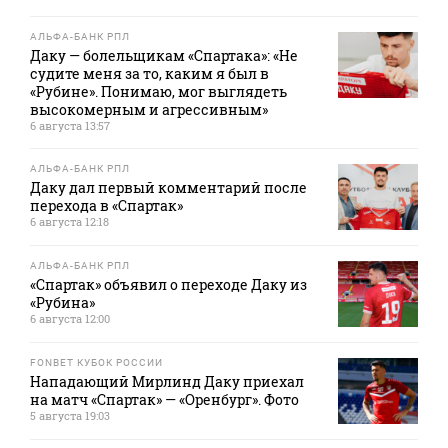
АЛЬФА-БАНК РПЛ
Даку — болельщикам «Спартака»: «Не
судите меня за то, каким я был в
«Рубине». Понимаю, мог выглядеть
высокомерным и агрессивным»
6 августа 13:57
АЛЬФА-БАНК РПЛ
Даку дал первый комментарий после
перехода в «Спартак»
6 августа 12:18
АЛЬФА-БАНК РПЛ
«Спартак» объявил о переходе Даку из
«Рубина»
6 августа 12:00
FONBET КУБОК РОССИИ
Нападающий Мирлинд Даку приехал
на матч «Спартак» — «Оренбург». Фото
5 августа 19:03