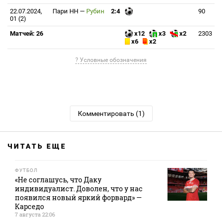
22.07.2024,
Пари НН
—
Рубин
2:4
90
01 (2)
Матчей: 26
x12
x3
x2
2303
x6
x2
? Условные обозначения
Комментировать (1)
ЧИТАТЬ ЕЩЕ
ФУТБОЛ
«Не соглашусь, что Даку
индивидуалист. Доволен, что у нас
появился новый яркий форвард» —
Карседо
7 августа 22:06