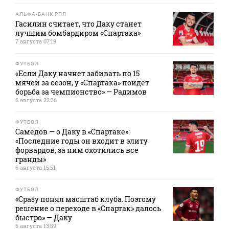
АЛЬФА-БАНК РПЛ
Гасилин считает, что Даку станет
лучшим бомбардиром «Спартака»
7 августа 07:19
ФУТБОЛ
«Если Даку начнет забивать по 15
мячей за сезон, у «Спартака» пойдет
борьба за чемпионство» — Радимов
6 августа 22:36
ФУТБОЛ
Самедов — о Даку в «Спартаке»:
«Последние годы он входит в элиту
форвардов, за ним охотились все
гранды»
6 августа 15:51
ФУТБОЛ
«Сразу понял масштаб клуба. Поэтому
решение о переходе в «Спартак» далось
быстро» — Даку
6 августа 13:59