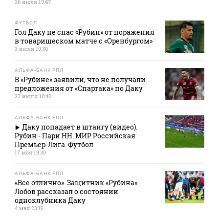
26 июля 19:47
ФУТБОЛ
Гол Даку не спас «Рубин» от поражения
в товарищеском матче с «Оренбургом»
3 июля 19:30
АЛЬФА-БАНК РПЛ
В «Рубине» заявили, что не получали
предложения от «Спартака» по Даку
27 июня 10:40
АЛЬФА-БАНК РПЛ
Даку попадает в штангу (видео).
Рубин - Пари НН. МИР Российская
Премьер-Лига. Футбол
17 мая 19:30
АЛЬФА-БАНК РПЛ
«Все отлично». Защитник «Рубина»
Лобов рассказал о состоянии
одноклубника Даку
4 мая 23:16