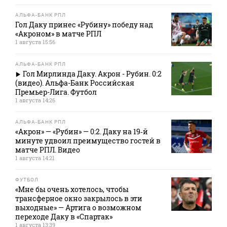
АЛЬФА-БАНК РПЛ
Гол Даку принес «Рубину» победу над
«Акроном» в матче РПЛ
1 августа 15:56
АЛЬФА-БАНК РПЛ
Гол Мирлинда Даку. Акрон - Рубин. 0:2
(видео). Альфа-Банк Российская
Премьер-Лига. Футбол
1 августа 14:26
АЛЬФА-БАНК РПЛ
«Акрон» — «Рубин» — 0:2. Даку на 19‑й
минуте удвоил преимущество гостей в
матче РПЛ. Видео
1 августа 14:21
ФУТБОЛ
«Мне бы очень хотелось, чтобы
трансферное окно закрылось в эти
выходные» — Артига о возможном
переходе Даку в «Спартак»
1 августа 13:39