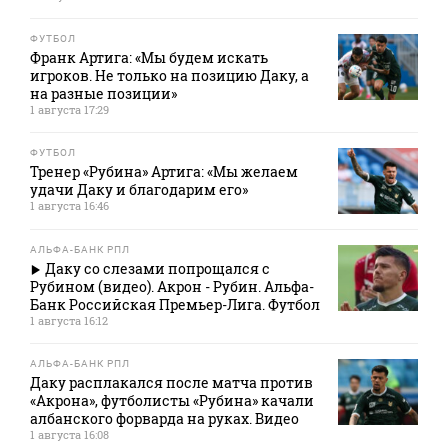
ФУТБОЛ
Франк Артига: «Мы будем искать
игроков. Не только на позицию Даку, а
на разные позиции»
1 августа 17:29
ФУТБОЛ
Тренер «Рубина» Артига: «Мы желаем
удачи Даку и благодарим его»
1 августа 16:46
АЛЬФА-БАНК РПЛ
Даку со слезами попрощался с
Рубином (видео). Акрон - Рубин. Альфа-
Банк Российская Премьер-Лига. Футбол
1 августа 16:12
АЛЬФА-БАНК РПЛ
Даку расплакался после матча против
«Акрона», футболисты «Рубина» качали
албанского форварда на руках. Видео
1 августа 16:08