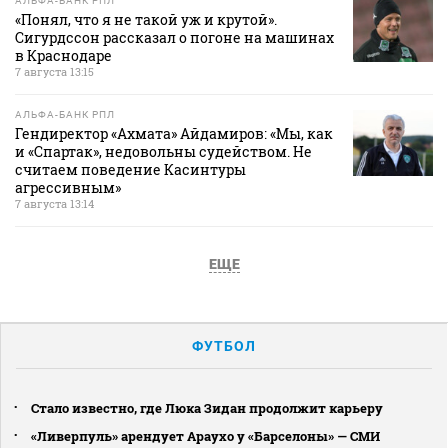
АЛЬФА-БАНК РПЛ
«Понял, что я не такой уж и крутой».
Сигурдссон рассказал о погоне на машинах
в Краснодаре
7 августа 13:15
АЛЬФА-БАНК РПЛ
Гендиректор «Ахмата» Айдамиров: «Мы, как
и «Спартак», недовольны судейством. Не
считаем поведение Касинтуры
агрессивным»
7 августа 13:14
ЕЩЕ
ФУТБОЛ
Стало известно, где Люка Зидан продолжит карьеру
«Ливерпуль» арендует Араухо у «Барселоны» — СМИ