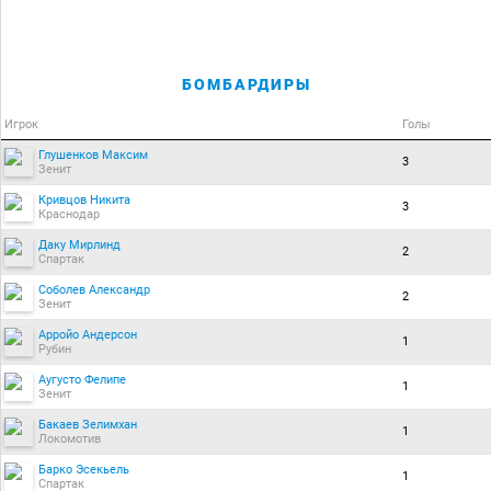
БОМБАРДИРЫ
Игрок
Голы
Глушенков Максим
3
Зенит
Кривцов Никита
3
Краснодар
Даку Мирлинд
2
Спартак
Соболев Александр
2
Зенит
Арройо Андерсон
1
Рубин
Аугусто Фелипе
1
Зенит
Бакаев Зелимхан
1
Локомотив
Барко Эсекьель
1
Спартак