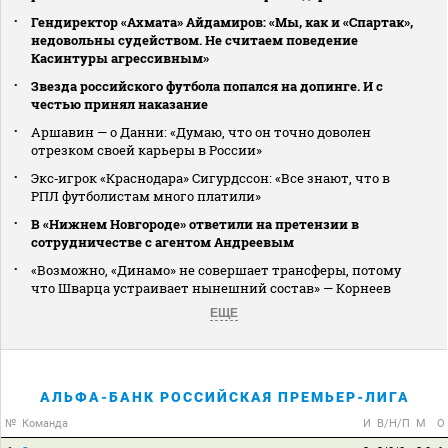
Гендиректор «Ахмата» Айдамиров: «Мы, как и «Спартак»,
недовольны судейством. Не считаем поведение
Касинтуры агрессивным»
Звезда российского футбола попался на допинге. И с
честью принял наказание
Аршавин — о Данни: «Думаю, что он точно доволен
отрезком своей карьеры в России»
Экс‑игрок «Краснодара» Сигурдссон: «Все знают, что в
РПЛ футболистам много платили»
В «Нижнем Новгороде» ответили на претензии в
сотрудничестве с агентом Андреевым
«Возможно, «Динамо» не совершает трансферы, потому
что Шварца устраивает нынешний состав» — Корнеев
ЕЩЕ
АЛЬФА-БАНК РОССИЙСКАЯ ПРЕМЬЕР-ЛИГА
№
Команда
И
В/Н/П
М
О