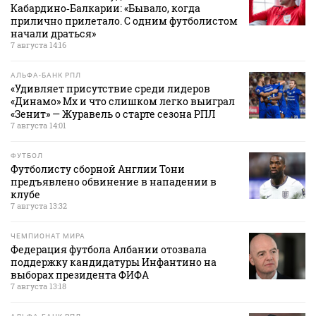
Кабардино‑Балкарии: «Бывало, когда
прилично прилетало. С одним футболистом
начали драться»
7 августа 14:16
АЛЬФА-БАНК РПЛ
«Удивляет присутствие среди лидеров
«Динамо» Мх и что слишком легко выиграл
«Зенит» — Журавель о старте сезона РПЛ
7 августа 14:01
ФУТБОЛ
Футболисту сборной Англии Тони
предъявлено обвинение в нападении в
клубе
7 августа 13:32
ЧЕМПИОНАТ МИРА
Федерация футбола Албании отозвала
поддержку кандидатуры Инфантино на
выборах президента ФИФА
7 августа 13:18