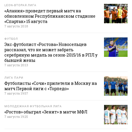
LEON-ВТОРАЯ ЛИГА
«Алания» проведет первый матч на
обновленном Республиканском стадионе
«Спартак» 15 августа
7 августа 20:18
ФУТБОЛ
Экс‑футболист «Ростова» Новосельцев
рассказал, что не может забрать
серебряную медаль за сезон‑2015/16 в РПЛ у
бывшей жены
7 августа 20:13
ЛИГА ПАРИ
Футболисты «Сочи» прилетели в Москву на
матч Первой лиги с «Торпедо»
7 августа 19:57
МОЛОДЕЖНАЯ ФУТБОЛЬНАЯ ЛИГА
«Ростов» обыграл «Зенит» в матче МФЛ
7 августа 19:25