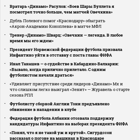
Вратарь «Динамо» Расулов: «Боев Шары Буллета я
посмотрел точно больше, чем матчей Овечкина»
Дубль Полевого помог «Краснодару» обыграть
«Акрон‑Академию Коноплева» в матче МФЛ
Тренер «Динамо» Шварц: «Овечкин — легенда. В любое
время мы его ждем»
Президент Норвежской федерации футбола призвала
Инфантино уйти в отставку с поста главы ФИФА
Инал Танашев — о судействе в Кабардино‑Балкарии:
«Бывало, когда прилично прилетало. С одним
футболистом начали драться»
«Удивляет присутствие среди лидеров «Динамо» Мх и
что слишком легко выиграл «Зенит» — Журавель о старте
сезона РПЛ
Футболисту сборной Англии Тони предъявлено
обвинение в нападении в клубе
Федерация футбола Албании отозвала поддержку
кандидатуры Инфантино на выборах президента ФИФА
«Понял, что я не такой уж и крутой». Сигурдссон
рассказал о погоне на машинах в Краснодаре