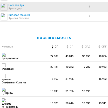
Боселли Хуан
1
Краснодар
Витюгов Максим
1
Крылья Советов
ПОСЕЩАЕМОСТЬ
Команда
СП
ОП
CПД
CПГ
24 909
49 819
30 953
18 866
Краснодар
20 121
40 242
9 289
30 953
Факел
15 962
31 925
-
15 962
Крылья Советов
15 893
31 786
15 893
-
ЦСКА
15 323
30 646
15 335
15 311
Динамо М