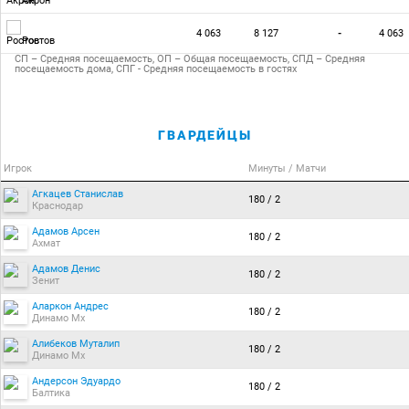
Акрон
4 063
8 127
-
4 063
Ростов
СП – Средняя посещаемость, ОП – Общая посещаемость, СПД – Средняя
посещаемость дома, СПГ - Средняя посещаемость в гостях
ГВАРДЕЙЦЫ
Игрок
Минуты / Матчи
Агкацев Станислав
180 / 2
Краснодар
Адамов Арсен
180 / 2
Ахмат
Адамов Денис
180 / 2
Зенит
Аларкон Андрес
180 / 2
Динамо Мх
Алибеков Муталип
180 / 2
Динамо Мх
Андерсон Эдуардо
180 / 2
Балтика