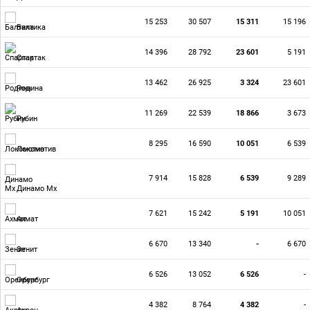
15 253
30 507
15 311
15 196
Балтика
14 396
28 792
23 601
5 191
Спартак
13 462
26 925
3 324
23 601
Родина
11 269
22 539
18 866
3 673
Рубин
8 295
16 590
10 051
6 539
Локомотив
7 914
15 828
6 539
9 289
Динамо Мх
7 621
15 242
5 191
10 051
Ахмат
6 670
13 340
-
6 670
Зенит
6 526
13 052
6 526
-
Оренбург
4 382
8 764
4 382
-