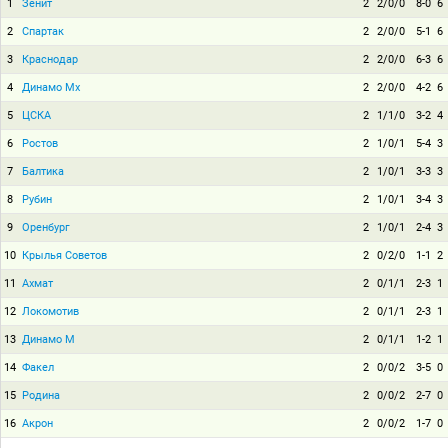
1
Зенит
2
2/0/0
8-0
6
2
Спартак
2
2/0/0
5-1
6
3
Краснодар
2
2/0/0
6-3
6
4
Динамо Мх
2
2/0/0
4-2
6
5
ЦСКА
2
1/1/0
3-2
4
6
Ростов
2
1/0/1
5-4
3
7
Балтика
2
1/0/1
3-3
3
8
Рубин
2
1/0/1
3-4
3
9
Оренбург
2
1/0/1
2-4
3
10
Крылья Советов
2
0/2/0
1-1
2
11
Ахмат
2
0/1/1
2-3
1
12
Локомотив
2
0/1/1
2-3
1
13
Динамо М
2
0/1/1
1-2
1
14
Факел
2
0/0/2
3-5
0
15
Родина
2
0/0/2
2-7
0
16
Акрон
2
0/0/2
1-7
0