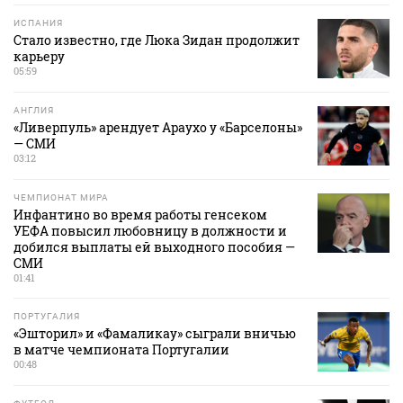
ИСПАНИЯ
Стало известно, где Люка Зидан продолжит
карьеру
05:59
АНГЛИЯ
«Ливерпуль» арендует Араухо у «Барселоны»
— СМИ
03:12
ЧЕМПИОНАТ МИРА
Инфантино во время работы генсеком
УЕФА повысил любовницу в должности и
добился выплаты ей выходного пособия —
СМИ
01:41
ПОРТУГАЛИЯ
«Эшторил» и «Фамаликау» сыграли вничью
в матче чемпионата Португалии
00:48