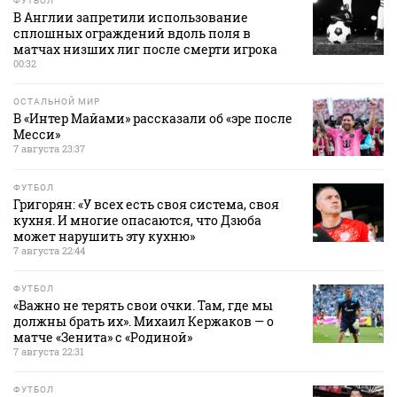
ФУТБОЛ
В Англии запретили использование
сплошных ограждений вдоль поля в
матчах низших лиг после смерти игрока
00:32
ОСТАЛЬНОЙ МИР
В «Интер Майами» рассказали об «эре после
Месси»
7 августа 23:37
ФУТБОЛ
Григорян: «У всех есть своя система, своя
кухня. И многие опасаются, что Дзюба
может нарушить эту кухню»
7 августа 22:44
ФУТБОЛ
«Важно не терять свои очки. Там, где мы
должны брать их». Михаил Кержаков — о
матче «Зенита» с «Родиной»
7 августа 22:31
ФУТБОЛ