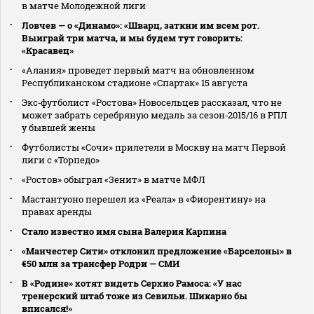
в матче Молодежной лиги
Ловчев — о «Динамо»: «Шварц, заткни им всем рот.
Выиграй три матча, и мы будем тут говорить:
«Красавец»
«Алания» проведет первый матч на обновленном
Республиканском стадионе «Спартак» 15 августа
Экс‑футболист «Ростова» Новосельцев рассказал, что не
может забрать серебряную медаль за сезон‑2015/16 в РПЛ
у бывшей жены
Футболисты «Сочи» прилетели в Москву на матч Первой
лиги с «Торпедо»
«Ростов» обыграл «Зенит» в матче МФЛ
Мастантуоно перешел из «Реала» в «Фиорентину» на
правах аренды
Стало известно имя сына Валерия Карпина
«Манчестер Сити» отклонил предложение «Барселоны» в
€50 млн за трансфер Родри — СМИ
В «Родине» хотят видеть Серхио Рамоса: «У нас
тренерский штаб тоже из Севильи. Шикарно бы
вписался!»