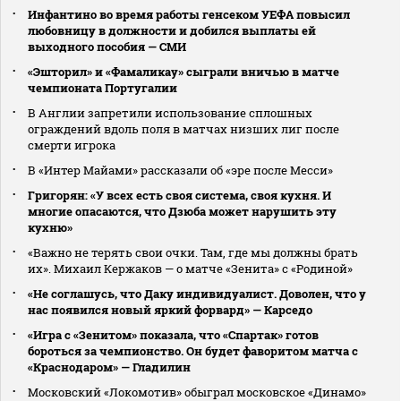
Инфантино во время работы генсеком УЕФА повысил
любовницу в должности и добился выплаты ей
выходного пособия — СМИ
«Эшторил» и «Фамаликау» сыграли вничью в матче
чемпионата Португалии
В Англии запретили использование сплошных
ограждений вдоль поля в матчах низших лиг после
смерти игрока
В «Интер Майами» рассказали об «эре после Месси»
Григорян: «У всех есть своя система, своя кухня. И
многие опасаются, что Дзюба может нарушить эту
кухню»
«Важно не терять свои очки. Там, где мы должны брать
их». Михаил Кержаков — о матче «Зенита» с «Родиной»
«Не соглашусь, что Даку индивидуалист. Доволен, что у
нас появился новый яркий форвард» — Карседо
«Игра с «Зенитом» показала, что «Спартак» готов
бороться за чемпионство. Он будет фаворитом матча с
«Краснодаром» — Гладилин
Московский «Локомотив» обыграл московское «Динамо»