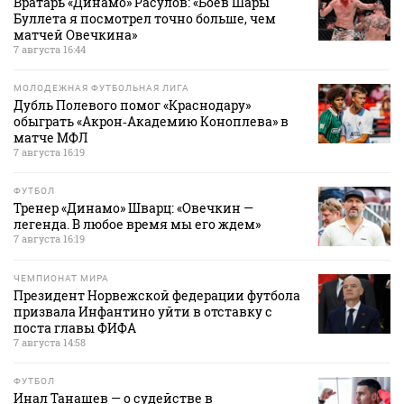
Вратарь «Динамо» Расулов: «Боев Шары
Буллета я посмотрел точно больше, чем
матчей Овечкина»
7 августа 16:44
МОЛОДЕЖНАЯ ФУТБОЛЬНАЯ ЛИГА
Дубль Полевого помог «Краснодару»
обыграть «Акрон‑Академию Коноплева» в
матче МФЛ
7 августа 16:19
ФУТБОЛ
Тренер «Динамо» Шварц: «Овечкин —
легенда. В любое время мы его ждем»
7 августа 16:19
ЧЕМПИОНАТ МИРА
Президент Норвежской федерации футбола
призвала Инфантино уйти в отставку с
поста главы ФИФА
7 августа 14:58
ФУТБОЛ
Инал Танашев — о судействе в