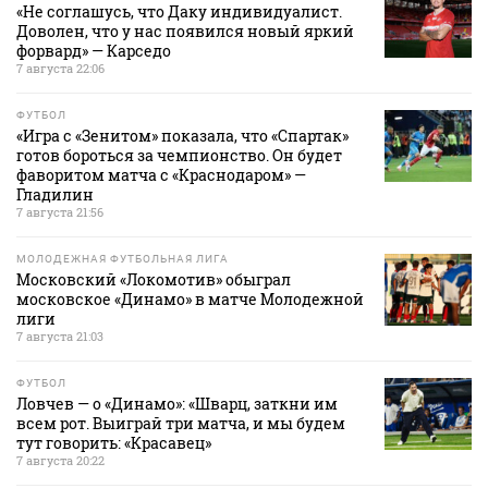
«Не соглашусь, что Даку индивидуалист.
Доволен, что у нас появился новый яркий
форвард» — Карседо
7 августа 22:06
ФУТБОЛ
«Игра с «Зенитом» показала, что «Спартак»
готов бороться за чемпионство. Он будет
фаворитом матча с «Краснодаром» —
Гладилин
7 августа 21:56
МОЛОДЕЖНАЯ ФУТБОЛЬНАЯ ЛИГА
Московский «Локомотив» обыграл
московское «Динамо» в матче Молодежной
лиги
7 августа 21:03
ФУТБОЛ
Ловчев — о «Динамо»: «Шварц, заткни им
всем рот. Выиграй три матча, и мы будем
тут говорить: «Красавец»
7 августа 20:22