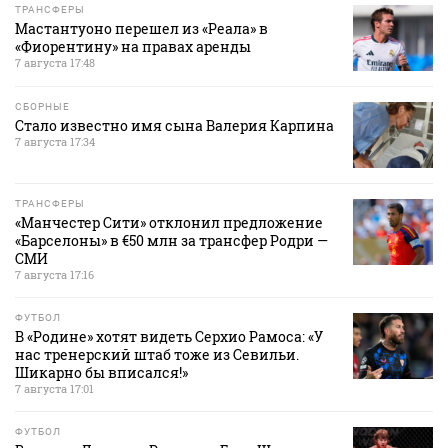
ТРАНСФЕРЫ
Мастантуоно перешел из «Реала» в
«Фиорентину» на правах аренды
7 августа 17:48
СБОРНЫЕ
Стало известно имя сына Валерия Карпина
7 августа 17:34
ТРАНСФЕРЫ
«Манчестер Сити» отклонил предложение
«Барселоны» в €50 млн за трансфер Родри —
СМИ
7 августа 17:16
ФУТБОЛ
В «Родине» хотят видеть Серхио Рамоса: «У
нас тренерский штаб тоже из Севильи.
Шикарно бы вписался!»
7 августа 17:01
ФУТБОЛ