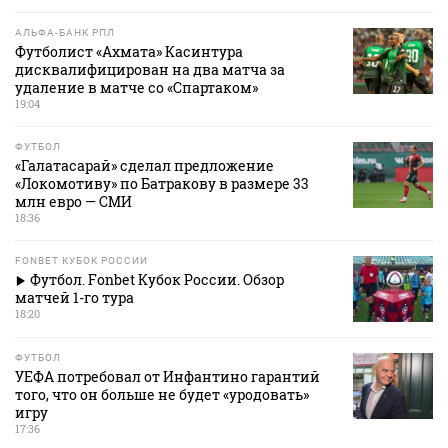
АЛЬФА-БАНК РПЛ
Футболист «Ахмата» Касинтура
дисквалифицирован на два матча за
удаление в матче со «Спартаком»
19:04
ФУТБОЛ
«Галатасарай» сделал предложение
«Локомотиву» по Батракову в размере 33
млн евро — СМИ
18:36
FONBET КУБОК РОССИИ
Футбол. Fonbet Кубок России. Обзор
матчей 1-го тура
18:20
ФУТБОЛ
УЕФА потребовал от Инфантино гарантий
того, что он больше не будет «уродовать»
игру
17:36