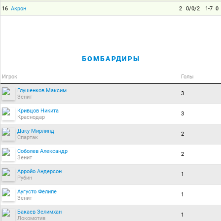
16
Акрон
2
0/0/2
1-7
0
БОМБАРДИРЫ
Игрок
Голы
Глушенков Максим
3
Зенит
Кривцов Никита
3
Краснодар
Даку Мирлинд
2
Спартак
Соболев Александр
2
Зенит
Арройо Андерсон
1
Рубин
Аугусто Фелипе
1
Зенит
Бакаев Зелимхан
1
Локомотив