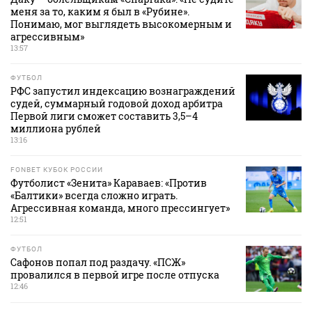
меня за то, каким я был в «Рубине».
Понимаю, мог выглядеть высокомерным и
агрессивным»
13:57
ФУТБОЛ
РФС запустил индексацию вознаграждений
судей, суммарный годовой доход арбитра
Первой лиги сможет составить 3,5–4
миллиона рублей
13:16
FONBET КУБОК РОССИИ
Футболист «Зенита» Караваев: «Против
«Балтики» всегда сложно играть.
Агрессивная команда, много прессингует»
12:51
ФУТБОЛ
Сафонов попал под раздачу. «ПСЖ»
провалился в первой игре после отпуска
12:46