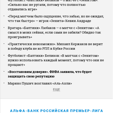
Футболист «Балтики» Беликов — о матче с «Зенитом»:
«Сильно нас не ругали, потому что полностью
отдавались игре»
«Перед матчем было ощущение, что забью, но не ожидал,
что так быстро» — игрок «Зенита» Кевин Андраде
Вратарь «Балтики» Любаков — о матче с «Зенитом»: «А
смысл в моих сейвах, если сами не забили? Обидно так
проигрывать»
«Практически невозможно». Михаил Кержаков не верит
в победу клуба не из РПЛ в Кубке России
Футболист «Балтики» Беликов: «В матчах с «Зенитом»
нужно использовать каждый момент, потому что они не
прощают»
«Восстановим доверие». ФИФА заявила, что будет
защищать свою репутацию
Марино Пушич возглавил «Аль‑Ахли»
ЕЩЕ
АЛЬФА-БАНК РОССИЙСКАЯ ПРЕМЬЕР-ЛИГА