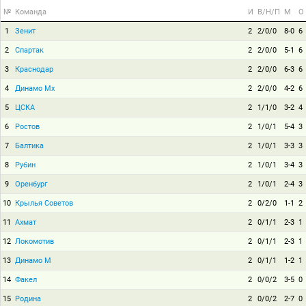
№
Команда
И
В/Н/П
М
О
1
Зенит
2
2/0/0
8-0
6
2
Спартак
2
2/0/0
5-1
6
3
Краснодар
2
2/0/0
6-3
6
4
Динамо Мх
2
2/0/0
4-2
6
5
ЦСКА
2
1/1/0
3-2
4
6
Ростов
2
1/0/1
5-4
3
7
Балтика
2
1/0/1
3-3
3
8
Рубин
2
1/0/1
3-4
3
9
Оренбург
2
1/0/1
2-4
3
10
Крылья Советов
2
0/2/0
1-1
2
11
Ахмат
2
0/1/1
2-3
1
12
Локомотив
2
0/1/1
2-3
1
13
Динамо М
2
0/1/1
1-2
1
14
Факел
2
0/0/2
3-5
0
15
Родина
2
0/0/2
2-7
0