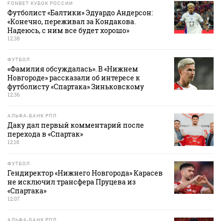
FONBET КУБОК РОССИИ
Футболист «Балтики» Эдуардо Андерсон:
«Конечно, переживал за Кондакова.
Надеюсь, с ним все будет хорошо»
12:38
ФУТБОЛ
«Фамилия обсуждалась». В «Нижнем
Новгороде» рассказали об интересе к
футболисту «Спартака» Зиньковскому
12:36
АЛЬФА-БАНК РПЛ
Даку дал первый комментарий после
перехода в «Спартак»
12:18
ФУТБОЛ
Гендиректор «Нижнего Новгорода» Карасев
не исключил трансфера Пруцева из
«Спартака»
12:07
АЛЬФА-БАНК РПЛ