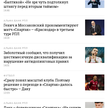
«Балтикой»: «Не зря чуть подтолкнул
штангу перед вторым таймом»
14:46
АЛЬФА-БАНК РПЛ
Генич и Моссаковский прокомментируют
матч «Спартак» — «Краснодар» в третьем
туре РПЛ
14:18
АЛЬФА-БАНК РПЛ
Заболотный сообщил, что получил
шестимесячную дисквалификацию за
нарушение антидопинговых правил
14:01
ФУТБОЛ
«Сразу понял масштаб клуба. Поэтому
решение о переходе в «Спартак» далось
быстро» — Даку
13:59
АЛЬФА-БАНК РПЛ
Даку — болельщикам «Спартака»: «Не судите