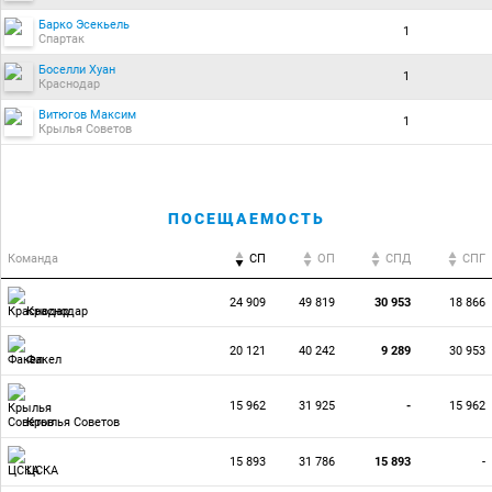
Барко Эсекьель
1
Спартак
Боселли Хуан
1
Краснодар
Витюгов Максим
1
Крылья Советов
ПОСЕЩАЕМОСТЬ
Команда
СП
ОП
CПД
CПГ
24 909
49 819
30 953
18 866
Краснодар
20 121
40 242
9 289
30 953
Факел
15 962
31 925
-
15 962
Крылья Советов
15 893
31 786
15 893
-
ЦСКА