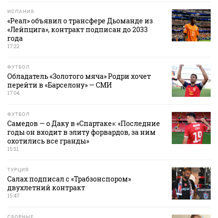
ИСПАНИЯ
«Реал» объявил о трансфере Дьоманде из
«Лейпцига», контракт подписан до 2033
года
17:22
ФУТБОЛ
Обладатель «Золотого мяча» Родри хочет
перейти в «Барселону» — СМИ
17:04
ФУТБОЛ
Самедов — о Даку в «Спартаке»: «Последние
годы он входит в элиту форвардов, за ним
охотились все гранды»
15:51
ТУРЦИЯ
Салах подписал с «Трабзонспором»
двухлетний контракт
15:47
СБОРНЫЕ