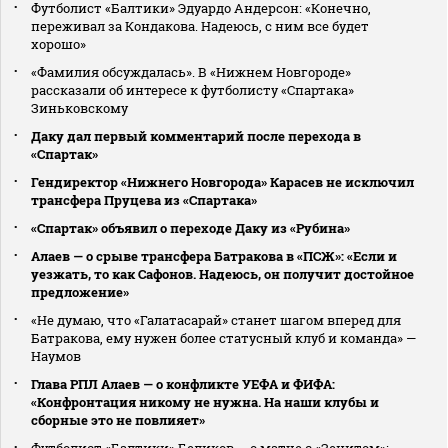
Футболист «Балтики» Эдуардо Андерсон: «Конечно,
переживал за Кондакова. Надеюсь, с ним все будет
хорошо»
«Фамилия обсуждалась». В «Нижнем Новгороде»
рассказали об интересе к футболисту «Спартака»
Зиньковскому
Даку дал первый комментарий после перехода в
«Спартак»
Гендиректор «Нижнего Новгорода» Карасев не исключил
трансфера Пруцева из «Спартака»
«Спартак» объявил о переходе Даку из «Рубина»
Алаев — о срыве трансфера Батракова в «ПСЖ»: «Если и
уезжать, то как Сафонов. Надеюсь, он получит достойное
предложение»
«Не думаю, что «Галатасарай» станет шагом вперед для
Батракова, ему нужен более статусный клуб и команда» —
Наумов
Глава РПЛ Алаев — о конфликте УЕФА и ФИФА:
«Конфронтация никому не нужна. На наши клубы и
сборные это не повлияет»