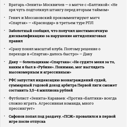
Вратарь «Зенита» Москвичев — о матче с «Балтикой»: «Не
зря чуть подтолкнул штангу перед вторым таймом»
Генич и Моссаковский прокомментируют матч
«Спартак» — «Краснодар» в третьем туре РПЛ
Заболотный сообщил, что получил шестимесячную
дисквалификацию за нарушение антидопинговых
правил
«Сразу понял масштаб клуба. Поэтому решение о
переходе в «Спартак» далось быстро» — Даку
Даку — болельщикам «Спартака»: «Не судите меня за то,
каким я был в «Рубине». Понимаю, мог выглядеть
высокомерным и агрессивным»
РФС запустил индексацию вознаграждений судей,
суммарный годовой доход арбитра Первой лиги сможет
составить 3,5–4 миллиона рублей
Футболист «Зенита» Караваев: «Против «Балтики» всегда
сложно играть. Агрессивная команда, много
прессингует»
Сафонов попал под раздачу. «ПСЖ» провалился в первой
игре после отпуска