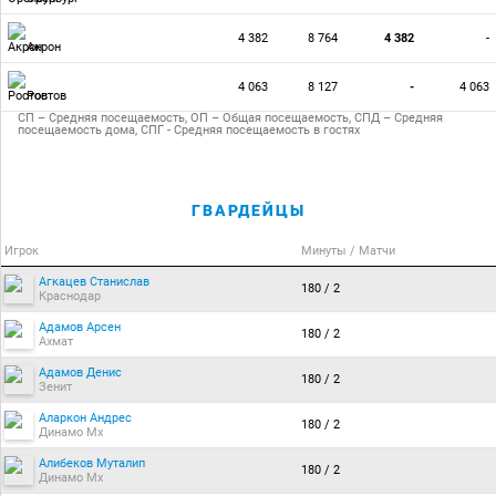
4 382
8 764
4 382
-
Акрон
4 063
8 127
-
4 063
Ростов
СП – Средняя посещаемость, ОП – Общая посещаемость, СПД – Средняя
посещаемость дома, СПГ - Средняя посещаемость в гостях
ГВАРДЕЙЦЫ
Игрок
Минуты / Матчи
Агкацев Станислав
180 / 2
Краснодар
Адамов Арсен
180 / 2
Ахмат
Адамов Денис
180 / 2
Зенит
Аларкон Андрес
180 / 2
Динамо Мх
Алибеков Муталип
180 / 2
Динамо Мх