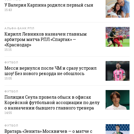
У Валерия Карпина родился первый сын
15:43
АЛЬФА-БАНК РПЛ
Кирилл Левников назначен главным
арбитром матча РПЛ «Спартак» —
«Краснодар»
15:15
ФУТБОЛ
Месси вернулся после ЧМ и сразу устроил
шоу! Без нового рекорда не обошлось
15:05
ФУТБОЛ
Полиция Сеула провела обыск в офисах
Корейской футбольной ассоциации по делу
о назначении бывшего главного тренера
14:55
ФУТБОЛ
Вратарь «Зенита» Москвичев — о матче с