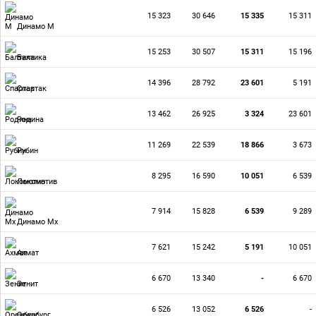
15 323
30 646
15 335
15 311
Динамо М
15 253
30 507
15 311
15 196
Балтика
14 396
28 792
23 601
5 191
Спартак
13 462
26 925
3 324
23 601
Родина
11 269
22 539
18 866
3 673
Рубин
8 295
16 590
10 051
6 539
Локомотив
7 914
15 828
6 539
9 289
Динамо Мх
7 621
15 242
5 191
10 051
Ахмат
6 670
13 340
-
6 670
Зенит
6 526
13 052
6 526
-
Оренбург