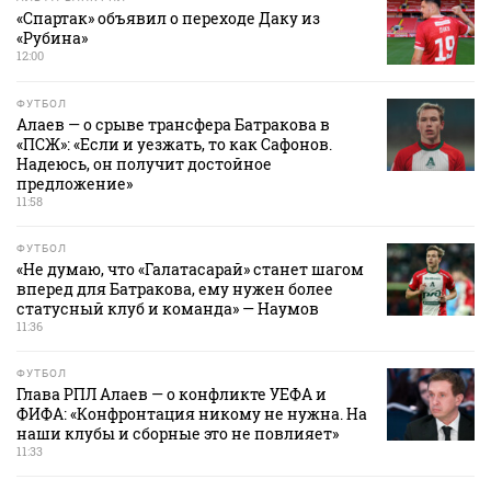
«Спартак» объявил о переходе Даку из
«Рубина»
12:00
ФУТБОЛ
Алаев — о срыве трансфера Батракова в
«ПСЖ»: «Если и уезжать, то как Сафонов.
Надеюсь, он получит достойное
предложение»
11:58
ФУТБОЛ
«Не думаю, что «Галатасарай» станет шагом
вперед для Батракова, ему нужен более
статусный клуб и команда» — Наумов
11:36
ФУТБОЛ
Глава РПЛ Алаев — о конфликте УЕФА и
ФИФА: «Конфронтация никому не нужна. На
наши клубы и сборные это не повлияет»
11:33