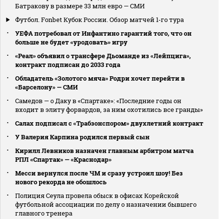
Батракову в размере 33 млн евро — СМИ
Футбол. Fonbet Кубок России. Обзор матчей 1-го тура
УЕФА потребовал от Инфантино гарантий того, что он
больше не будет «уродовать» игру
«Реал» объявил о трансфере Дьоманде из «Лейпцига»,
контракт подписан до 2033 года
Обладатель «Золотого мяча» Родри хочет перейти в
«Барселону» — СМИ
Самедов — о Даку в «Спартаке»: «Последние годы он
входит в элиту форвардов, за ним охотились все гранды»
Салах подписал с «Трабзонспором» двухлетний контракт
У Валерия Карпина родился первый сын
Кирилл Левников назначен главным арбитром матча
РПЛ «Спартак» — «Краснодар»
Месси вернулся после ЧМ и сразу устроил шоу! Без
нового рекорда не обошлось
Полиция Сеула провела обыск в офисах Корейской
футбольной ассоциации по делу о назначении бывшего
главного тренера