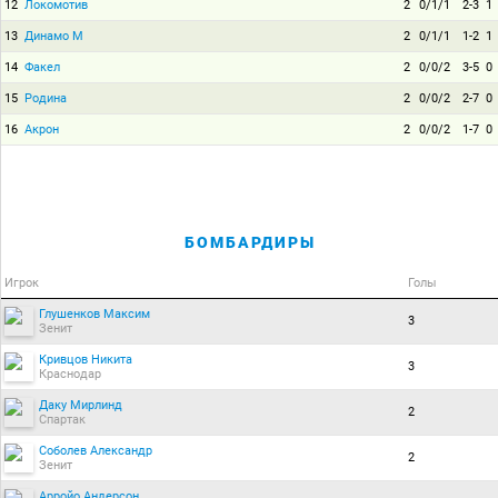
12
Локомотив
2
0/1/1
2-3
1
13
Динамо М
2
0/1/1
1-2
1
14
Факел
2
0/0/2
3-5
0
15
Родина
2
0/0/2
2-7
0
16
Акрон
2
0/0/2
1-7
0
БОМБАРДИРЫ
Игрок
Голы
Глушенков Максим
3
Зенит
Кривцов Никита
3
Краснодар
Даку Мирлинд
2
Спартак
Соболев Александр
2
Зенит
Арройо Андерсон