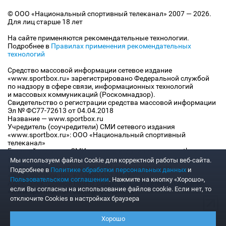
© ООО «Национальный спортивный телеканал» 2007 — 2026.
Для лиц старше 18 лет
На сайте применяются рекомендательные технологии.
Подробнее в
Правилах применения рекомендательных
технологий
Средство массовой информации сетевое издание
«www.sportbox.ru» зарегистрировано Федеральной службой
по надзору в сфере связи, информационных технологий
и массовых коммуникаций (Роскомнадзор).
Свидетельство о регистрации средства массовой информации
Эл № ФС77-72613 от 04.04.2018
Название — www.sportbox.ru
Учредитель (соучредители) СМИ сетевого издания
«www.sportbox.ru»: ООО «Национальный спортивный
телеканал»
Главный редактор СМИ сетевого издания «www.sportbox.ru»:
Конов В.А.
Мы используем файлы Сookie для корректной работы веб-сайта.
Номер телефона редакции СМИ сетевого издания
Подробнее в
Политике обработки персональных данных
и
«www.sportbox.ru»: +7 (495) 653 8419
Пользовательском соглашении
. Нажмите на кнопку «Хорошо»,
Адрес электронной почты редакции СМИ сетевого издания
если Вы согласны на использование файлов cookie. Если нет, то
«www.sportbox.ru»: editor@sportbox.ru
отключите Cookies в настройках браузера
Хорошо