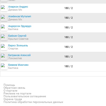
Зенит
Аларкон Андрес
180 / 2
Динамо Мх
Алибеков Муталип
180 / 2
Динамо Мх
Андерсон Эдуардо
180 / 2
Балтика
Бабкин Сергей
180 / 2
Крылья Советов
Барко Эсекьель
180 / 2
Спартак
Батраков Алексей
180 / 2
Локомотив
Бевеев Мингиян
180 / 2
Балтика
Помощь
Обратная связь
О портале
Реклама на портале
Пользовательское соглашение
Охрана труда
Политика обработки персональных данных