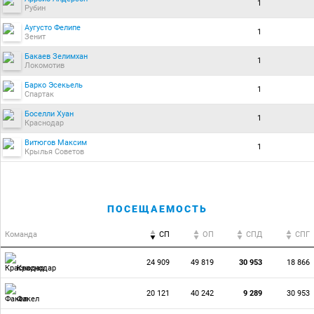
1
Рубин
Аугусто Фелипе
1
Зенит
Бакаев Зелимхан
1
Локомотив
Барко Эсекьель
1
Спартак
Боселли Хуан
1
Краснодар
Витюгов Максим
1
Крылья Советов
ПОСЕЩАЕМОСТЬ
Команда
СП
ОП
CПД
CПГ
24 909
49 819
30 953
18 866
Краснодар
20 121
40 242
9 289
30 953
Факел