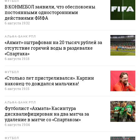
ФУТБОЛ
В КОНМЕБОЛ заявили, что обеспокоены
постоянными односторонними
действиями ФИФА
6 августа 19:32
АЛЬФА-БАНК РПЛ
«Ахмат» оштрафован на 20 тысяч рублей за
отсутствие горячей воды в раздевалке
«Спартака»
6 августа 19:18
ФУТБОЛ
«Столько лет пристреливался». Карпин
наконец-то дождался мальчика!
6 августа 19:15
АЛЬФА-БАНК РПЛ
Футболист «Ахмата» Касинтура
дисквалифицирован на два матча за
удаление в матче со «Спартаком»
6 августа 19:04
ФУТБОЛ