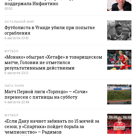
поддержала Инфантино
00:52
ОСТАЛЬНОЙ МИР
Футболиста в Уганде убили при попытке
ограбления
6 августа 23:41
ФУТБОЛ
«Монако» обыграл «Хетафе» в товарищеском
матче, Головин не отметился
результативными действиями
6 августа 23:11
ЛИГА ПАРИ
Матч Первой лиги «Торпедо» — «Сочи»
перенесен с пятницы на субботу
6 августа 22:44
ФУТБОЛ
«Если Даку начнет забивать по 15 мячей за
сезон, у «Спартака» пойдет борьба за
чемпионство» — Радимов