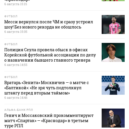
6 августа 15:15
ФУТБОЛ
Месси вернулся после ЧМ и сразу устроил
шоу! Без нового рекорда не обошлось
6 августа 15:05
ФУТБОЛ
Полиция Сеула провела обыск в офисах
Корейской футбольной ассоциации по делу
о назначении бывшего главного тренера
6 августа 14:55
ФУТБОЛ
Вратарь «Зенита» Москвичев — о матче с
«Балтикой»: «Не зря чуть подтолкнул
штангу перед вторым таймом»
6 августа 14:46
АЛЬФА-БАНК РПЛ
Генич и Моссаковский прокомментируют
матч «Спартак» — «Краснодар» в третьем
туре РПЛ