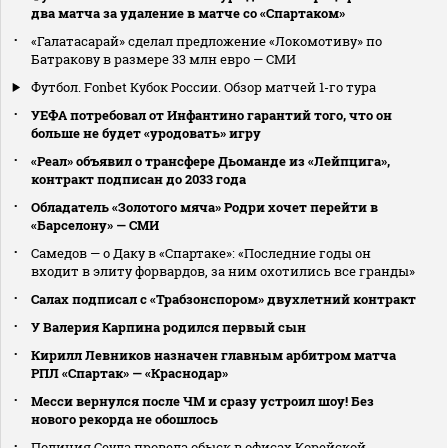
два матча за удаление в матче со «Спартаком»
«Галатасарай» сделал предложение «Локомотиву» по
Батракову в размере 33 млн евро — СМИ
Футбол. Fonbet Кубок России. Обзор матчей 1-го тура
УЕФА потребовал от Инфантино гарантий того, что он
больше не будет «уродовать» игру
«Реал» объявил о трансфере Дьоманде из «Лейпцига»,
контракт подписан до 2033 года
Обладатель «Золотого мяча» Родри хочет перейти в
«Барселону» — СМИ
Самедов — о Даку в «Спартаке»: «Последние годы он
входит в элиту форвардов, за ним охотились все гранды»
Салах подписал с «Трабзонспором» двухлетний контракт
У Валерия Карпина родился первый сын
Кирилл Левников назначен главным арбитром матча
РПЛ «Спартак» — «Краснодар»
Месси вернулся после ЧМ и сразу устроил шоу! Без
нового рекорда не обошлось
Полиция Сеула провела обыск в офисах Корейской