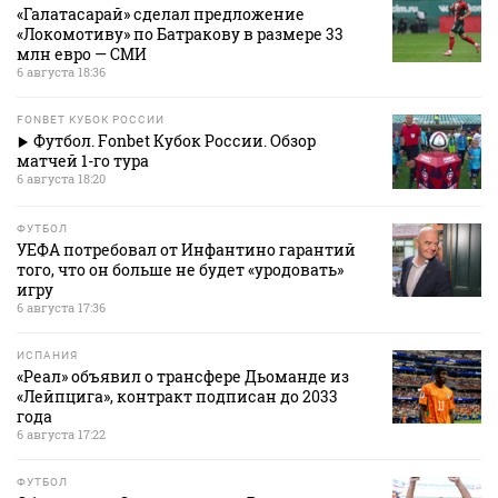
«Галатасарай» сделал предложение
«Локомотиву» по Батракову в размере 33
млн евро — СМИ
6 августа 18:36
FONBET КУБОК РОССИИ
Футбол. Fonbet Кубок России. Обзор
матчей 1-го тура
6 августа 18:20
ФУТБОЛ
УЕФА потребовал от Инфантино гарантий
того, что он больше не будет «уродовать»
игру
6 августа 17:36
ИСПАНИЯ
«Реал» объявил о трансфере Дьоманде из
«Лейпцига», контракт подписан до 2033
года
6 августа 17:22
ФУТБОЛ