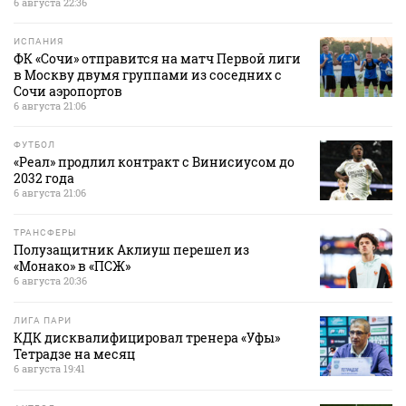
6 августа 22:36
ИСПАНИЯ
ФК «Сочи» отправится на матч Первой лиги
в Москву двумя группами из соседних с
Сочи аэропортов
6 августа 21:06
ФУТБОЛ
«Реал» продлил контракт с Винисиусом до
2032 года
6 августа 21:06
ТРАНСФЕРЫ
Полузащитник Аклиуш перешел из
«Монако» в «ПСЖ»
6 августа 20:36
ЛИГА ПАРИ
КДК дисквалифицировал тренера «Уфы»
Тетрадзе на месяц
6 августа 19:41