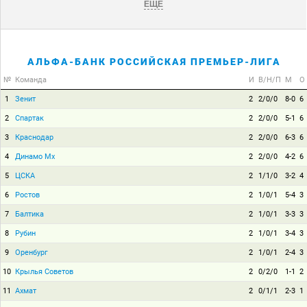
ЕЩЕ
АЛЬФА-БАНК РОССИЙСКАЯ ПРЕМЬЕР-ЛИГА
№
Команда
И
В/Н/П
М
О
1
Зенит
2
2/0/0
8-0
6
2
Спартак
2
2/0/0
5-1
6
3
Краснодар
2
2/0/0
6-3
6
4
Динамо Мх
2
2/0/0
4-2
6
5
ЦСКА
2
1/1/0
3-2
4
6
Ростов
2
1/0/1
5-4
3
7
Балтика
2
1/0/1
3-3
3
8
Рубин
2
1/0/1
3-4
3
9
Оренбург
2
1/0/1
2-4
3
10
Крылья Советов
2
0/2/0
1-1
2
11
Ахмат
2
0/1/1
2-3
1