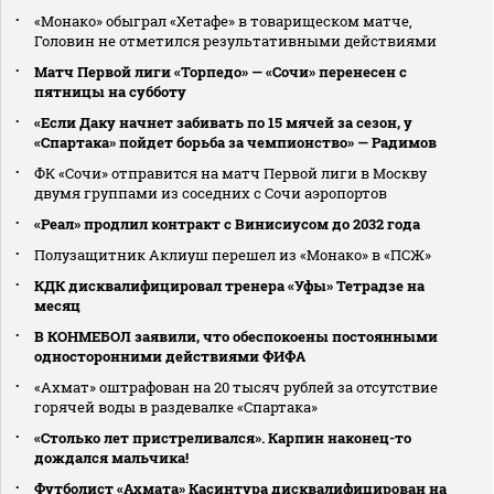
«Монако» обыграл «Хетафе» в товарищеском матче,
Головин не отметился результативными действиями
Матч Первой лиги «Торпедо» — «Сочи» перенесен с
пятницы на субботу
«Если Даку начнет забивать по 15 мячей за сезон, у
«Спартака» пойдет борьба за чемпионство» — Радимов
ФК «Сочи» отправится на матч Первой лиги в Москву
двумя группами из соседних с Сочи аэропортов
«Реал» продлил контракт с Винисиусом до 2032 года
Полузащитник Аклиуш перешел из «Монако» в «ПСЖ»
КДК дисквалифицировал тренера «Уфы» Тетрадзе на
месяц
В КОНМЕБОЛ заявили, что обеспокоены постоянными
односторонними действиями ФИФА
«Ахмат» оштрафован на 20 тысяч рублей за отсутствие
горячей воды в раздевалке «Спартака»
«Столько лет пристреливался». Карпин наконец-то
дождался мальчика!
Футболист «Ахмата» Касинтура дисквалифицирован на