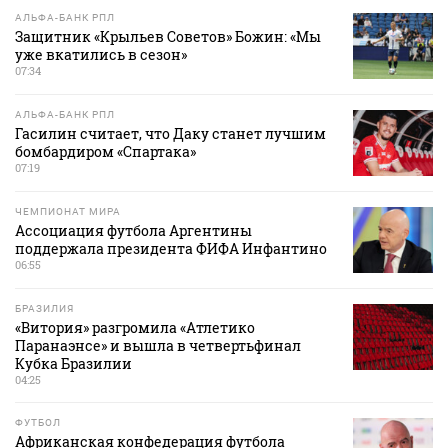
АЛЬФА-БАНК РПЛ
Защитник «Крыльев Советов» Божин: «Мы
уже вкатились в сезон»
07:34
АЛЬФА-БАНК РПЛ
Гасилин считает, что Даку станет лучшим
бомбардиром «Спартака»
07:19
ЧЕМПИОНАТ МИРА
Ассоциация футбола Аргентины
поддержала президента ФИФА Инфантино
06:55
БРАЗИЛИЯ
«Витория» разгромила «Атлетико
Паранаэнсе» и вышла в четвертьфинал
Кубка Бразилии
04:25
ФУТБОЛ
Африканская конфедерация футбола