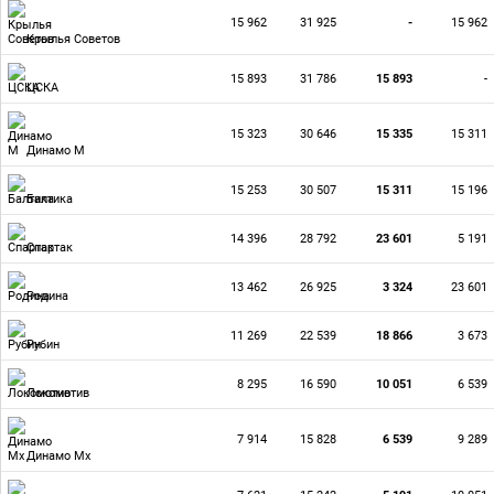
15 962
31 925
-
15 962
Крылья Советов
15 893
31 786
15 893
-
ЦСКА
15 323
30 646
15 335
15 311
Динамо М
15 253
30 507
15 311
15 196
Балтика
14 396
28 792
23 601
5 191
Спартак
13 462
26 925
3 324
23 601
Родина
11 269
22 539
18 866
3 673
Рубин
8 295
16 590
10 051
6 539
Локомотив
7 914
15 828
6 539
9 289
Динамо Мх