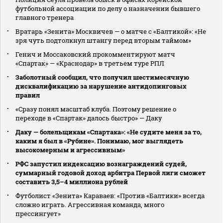
футбольной ассоциации по делу о назначении бывшего
главного тренера
Вратарь «Зенита» Москвичев — о матче с «Балтикой»: «Не
зря чуть подтолкнул штангу перед вторым таймом»
Генич и Моссаковский прокомментируют матч
«Спартак» — «Краснодар» в третьем туре РПЛ
Заболотный сообщил, что получил шестимесячную
дисквалификацию за нарушение антидопинговых
правил
«Сразу понял масштаб клуба. Поэтому решение о
переходе в «Спартак» далось быстро» — Даку
Даку — болельщикам «Спартака»: «Не судите меня за то,
каким я был в «Рубине». Понимаю, мог выглядеть
высокомерным и агрессивным»
РФС запустил индексацию вознаграждений судей,
суммарный годовой доход арбитра Первой лиги сможет
составить 3,5–4 миллиона рублей
Футболист «Зенита» Караваев: «Против «Балтики» всегда
сложно играть. Агрессивная команда, много
прессингует»