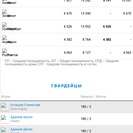
7 621
15 242
5 191
10 051
Ахмат
6 670
13 340
-
6 670
Зенит
6 526
13 052
6 526
-
Оренбург
4 382
8 764
4 382
-
Акрон
4 063
8 127
-
4 063
Ростов
СП – Средняя посещаемость, ОП – Общая посещаемость, СПД – Средняя
посещаемость дома, СПГ - Средняя посещаемость в гостях
ГВАРДЕЙЦЫ
Игрок
Минуты / Матчи
Агкацев Станислав
180 / 2
Краснодар
Адамов Арсен
180 / 2
Ахмат
Адамов Денис
180 / 2