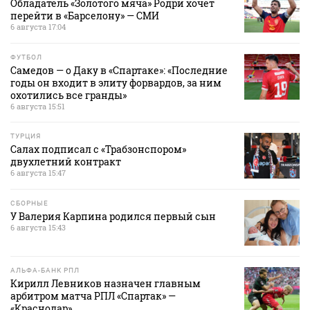
Обладатель «Золотого мяча» Родри хочет
перейти в «Барселону» — СМИ
6 августа 17:04
ФУТБОЛ
Самедов — о Даку в «Спартаке»: «Последние
годы он входит в элиту форвардов, за ним
охотились все гранды»
6 августа 15:51
ТУРЦИЯ
Салах подписал с «Трабзонспором»
двухлетний контракт
6 августа 15:47
СБОРНЫЕ
У Валерия Карпина родился первый сын
6 августа 15:43
АЛЬФА-БАНК РПЛ
Кирилл Левников назначен главным
арбитром матча РПЛ «Спартак» —
«Краснодар»