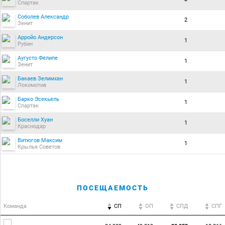
Спартак
Соболев Александр
2
Зенит
Арройо Андерсон
1
Рубин
Аугусто Фелипе
1
Зенит
Бакаев Зелимхан
1
Локомотив
Барко Эсекьель
1
Спартак
Боселли Хуан
1
Краснодар
Витюгов Максим
1
Крылья Советов
ПОСЕЩАЕМОСТЬ
Команда
СП
ОП
CПД
CПГ