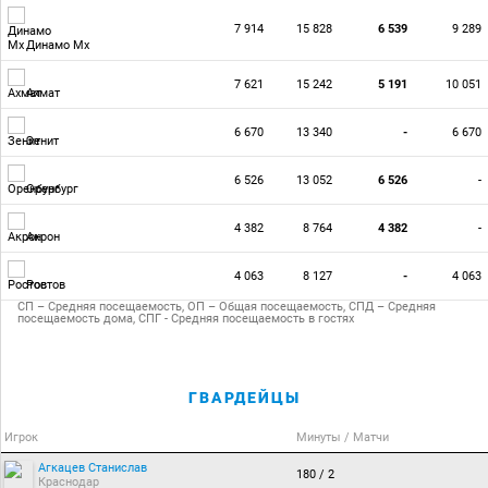
7 914
15 828
6 539
9 289
Динамо Мх
7 621
15 242
5 191
10 051
Ахмат
6 670
13 340
-
6 670
Зенит
6 526
13 052
6 526
-
Оренбург
4 382
8 764
4 382
-
Акрон
4 063
8 127
-
4 063
Ростов
СП – Средняя посещаемость, ОП – Общая посещаемость, СПД – Средняя
посещаемость дома, СПГ - Средняя посещаемость в гостях
ГВАРДЕЙЦЫ
Игрок
Минуты / Матчи
Агкацев Станислав
180 / 2
Краснодар