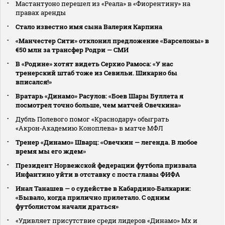
Мастантуоно перешел из «Реала» в «Фиорентину» на
правах аренды
Стало известно имя сына Валерия Карпина
«Манчестер Сити» отклонил предложение «Барселоны» в
€50 млн за трансфер Родри — СМИ
В «Родине» хотят видеть Серхио Рамоса: «У нас
тренерский штаб тоже из Севильи. Шикарно бы
вписался!»
Вратарь «Динамо» Расулов: «Боев Шары Буллета я
посмотрел точно больше, чем матчей Овечкина»
Дубль Полевого помог «Краснодару» обыграть
«Акрон‑Академию Коноплева» в матче МФЛ
Тренер «Динамо» Шварц: «Овечкин — легенда. В любое
время мы его ждем»
Президент Норвежской федерации футбола призвала
Инфантино уйти в отставку с поста главы ФИФА
Инал Танашев — о судействе в Кабардино‑Балкарии:
«Бывало, когда прилично прилетало. С одним
футболистом начали драться»
«Удивляет присутствие среди лидеров «Динамо» Мх и