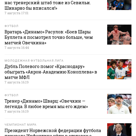
нас тренерский штаб тоже из Севильи.
Шикарно бы вписался!»
7 августа 17:01
ФУТБОЛ
Вратарь «Динамо» Расулов: «Боев Шары
Буллета я посмотрел точно больше, чем
матчей Овечкина»
7 августа 16:44
МОЛОДЕЖНАЯ ФУТБОЛЬНАЯ ЛИГА
Дубль Полевого помог «Краснодару»
обыграть «Акрон‑Академию Коноплева» в
матче МФЛ
7 августа 16:19
ФУТБОЛ
Тренер «Динамо» Шварц: «Овечкин —
легенда. В любое время мы его ждем»
7 августа 16:19
ЧЕМПИОНАТ МИРА
Президент Норвежской федерации футбола
призвала Инфантино уйти в отставку с