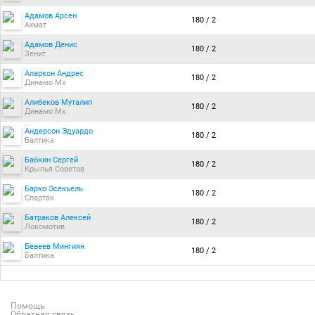
Адамов Арсен
180 / 2
Ахмат
Адамов Денис
180 / 2
Зенит
Аларкон Андрес
180 / 2
Динамо Мх
Алибеков Муталип
180 / 2
Динамо Мх
Андерсон Эдуардо
180 / 2
Балтика
Бабкин Сергей
180 / 2
Крылья Советов
Барко Эсекьель
180 / 2
Спартак
Батраков Алексей
180 / 2
Локомотив
Бевеев Мингиян
180 / 2
Балтика
Помощь
Обратная связь