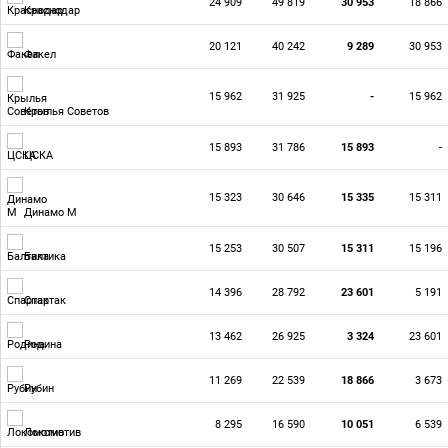
24 909
49 819
30 953
18 866
Краснодар
20 121
40 242
9 289
30 953
Факел
15 962
31 925
-
15 962
Крылья Советов
15 893
31 786
15 893
-
ЦСКА
15 323
30 646
15 335
15 311
Динамо М
15 253
30 507
15 311
15 196
Балтика
14 396
28 792
23 601
5 191
Спартак
13 462
26 925
3 324
23 601
Родина
11 269
22 539
18 866
3 673
Рубин
8 295
16 590
10 051
6 539
Локомотив