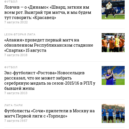
ФУТБОЛ
Ловчев — о «Динамо»: «Шварц, заткни им
всем рот. Выиграй три матча, и мы будем
тут говорить: «Красавец»
7 августа 20:22
LEON-ВТОРАЯ ЛИГА
«Алания» проведет первый матч на
обновленном Республиканском стадионе
«Спартак» 15 августа
7 августа 20:18
ФУТБОЛ
Экс‑футболист «Ростова» Новосельцев
рассказал, что не может забрать
серебряную медаль за сезон‑2015/16 в РПЛ у
бывшей жены
7 августа 20:13
ЛИГА ПАРИ
Футболисты «Сочи» прилетели в Москву на
матч Первой лиги с «Торпедо»
7 августа 19:57