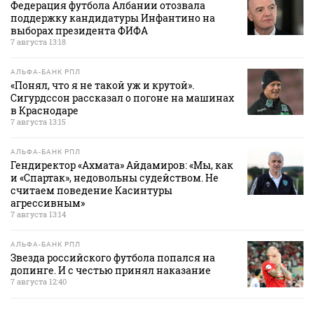
Федерация футбола Албании отозвала
поддержку кандидатуры Инфантино на
выборах президента ФИФА
7 августа 13:18
АЛЬФА-БАНК РПЛ
«Понял, что я не такой уж и крутой».
Сигурдссон рассказал о погоне на машинах
в Краснодаре
7 августа 13:15
АЛЬФА-БАНК РПЛ
Гендиректор «Ахмата» Айдамиров: «Мы, как
и «Спартак», недовольны судейством. Не
считаем поведение Касинтуры
агрессивным»
7 августа 13:14
АЛЬФА-БАНК РПЛ
Звезда российского футбола попался на
допинге. И с честью принял наказание
7 августа 12:40