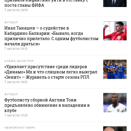
поста главы ФИФА
7 августа 14:58
ФУТБОЛ
Инал Танашев — о судействе в
Кабардино‑Балкарии: «Бывало, когда
прилично прилетало. С одним футболистом
начали драться»
7 августа 14:16
АЛЬФА-БАНК РПЛ
«Удивляет присутствие среди лидеров
«Динамо» Мх и что слишком легко выиграл
«Зенит» — Журавель о старте сезона РПЛ
7 августа 14:01
ФУТБОЛ
Футболисту сборной Англии Тони
предъявлено обвинение в нападении в
клубе
7 августа 13:32
ЧЕМПИОНАТ МИРА