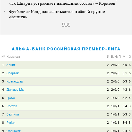
что Шварца устраивает нынешний состав» — Корнеев
Футболист Кондаков занимается в общей группе
«Зенита»
ЕЩЕ
АЛЬФА-БАНК РОССИЙСКАЯ ПРЕМЬЕР-ЛИГА
№
Команда
И
В/Н/П
М
О
1
Зенит
2
2/0/0
8-0
6
2
Спартак
2
2/0/0
5-1
6
3
Краснодар
2
2/0/0
6-3
6
4
Динамо Мх
2
2/0/0
4-2
6
5
ЦСКА
2
1/1/0
3-2
4
6
Ростов
2
1/0/1
5-4
3
7
Балтика
2
1/0/1
3-3
3
8
Рубин
2
1/0/1
3-4
3
9
Оренбург
2
1/0/1
2-4
3