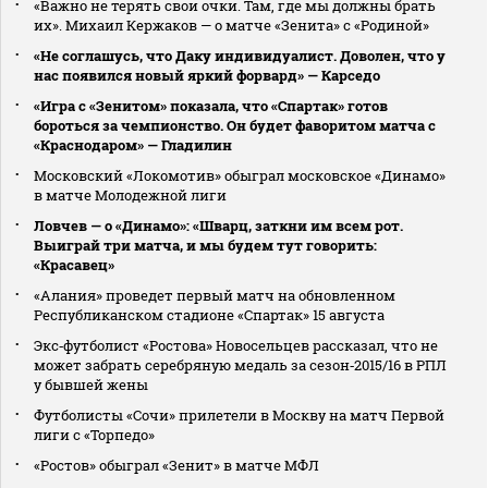
«Важно не терять свои очки. Там, где мы должны брать
их». Михаил Кержаков — о матче «Зенита» с «Родиной»
«Не соглашусь, что Даку индивидуалист. Доволен, что у
нас появился новый яркий форвард» — Карседо
«Игра с «Зенитом» показала, что «Спартак» готов
бороться за чемпионство. Он будет фаворитом матча с
«Краснодаром» — Гладилин
Московский «Локомотив» обыграл московское «Динамо»
в матче Молодежной лиги
Ловчев — о «Динамо»: «Шварц, заткни им всем рот.
Выиграй три матча, и мы будем тут говорить:
«Красавец»
«Алания» проведет первый матч на обновленном
Республиканском стадионе «Спартак» 15 августа
Экс‑футболист «Ростова» Новосельцев рассказал, что не
может забрать серебряную медаль за сезон‑2015/16 в РПЛ
у бывшей жены
Футболисты «Сочи» прилетели в Москву на матч Первой
лиги с «Торпедо»
«Ростов» обыграл «Зенит» в матче МФЛ