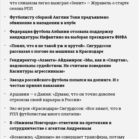
что слишком легко выиграл «Зенит» — Журавель о старте
сезона РПЛ
Футболисту сборной Англии Тони предъявлено
обвинение в нападении в клубе
Федерация футбола Албании отозвала поддержку
кандидатуры Инфантино на выборах президента ФИФА
«Понял, что я не такой уж и крутой». Сигурдссон
рассказал о погоне на машинах в Краснодаре
Гендиректор «Ахмата» Айдамиров: «Мы, как и «Спартак»,
недовольны судейством. Не считаем поведение
Касинтуры агрессивным»
Звезда российского футбола попался на допинге. И с
честью принял наказание
Аршавин — о Данни: «Думаю, что он точно доволен
отрезком своей карьеры в России»
Экс‑игрок «Краснодара» Сигурдссон: «Все знают, что в
РПЛ футболистам много платили»
В «Нижнем Новгороде» ответили на претензии в
сотрудничестве с агентом Андреевым
«Возможно, «Динамо» не совершает трансферы, потому