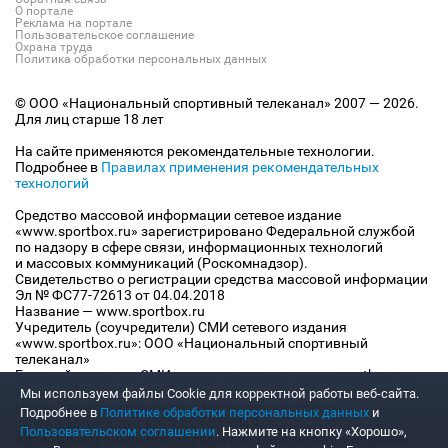
О портале
Реклама на портале
Пользовательское соглашение
Охрана труда
Политика обработки персональных данных
© ООО «Национальный спортивный телеканал» 2007 — 2026.
Для лиц старше 18 лет
На сайте применяются рекомендательные технологии.
Подробнее в
Правилах применения рекомендательных
технологий
Средство массовой информации сетевое издание
«www.sportbox.ru» зарегистрировано Федеральной службой
по надзору в сфере связи, информационных технологий
и массовых коммуникаций (Роскомнадзор).
Свидетельство о регистрации средства массовой информации
Эл № ФС77-72613 от 04.04.2018
Название — www.sportbox.ru
Учредитель (соучредители) СМИ сетевого издания
«www.sportbox.ru»: ООО «Национальный спортивный
телеканал»
Главный редактор СМИ сетевого издания «www.sportbox.ru»:
Конов В.А.
Мы используем файлы Сookie для корректной работы веб-сайта.
Номер телефона редакции СМИ сетевого издания
Подробнее в
Политике обработки персональных данных
и
«www.sportbox.ru»: +7 (495) 653 8419
Пользовательском соглашении
. Нажмите на кнопку «Хорошо»,
Адрес электронной почты редакции СМИ сетевого издания