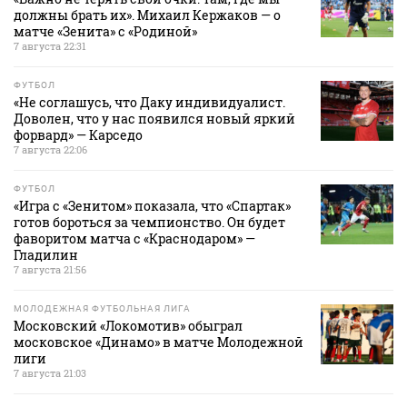
должны брать их». Михаил Кержаков — о
матче «Зенита» с «Родиной»
7 августа 22:31
ФУТБОЛ
«Не соглашусь, что Даку индивидуалист.
Доволен, что у нас появился новый яркий
форвард» — Карседо
7 августа 22:06
ФУТБОЛ
«Игра с «Зенитом» показала, что «Спартак»
готов бороться за чемпионство. Он будет
фаворитом матча с «Краснодаром» —
Гладилин
7 августа 21:56
МОЛОДЕЖНАЯ ФУТБОЛЬНАЯ ЛИГА
Московский «Локомотив» обыграл
московское «Динамо» в матче Молодежной
лиги
7 августа 21:03