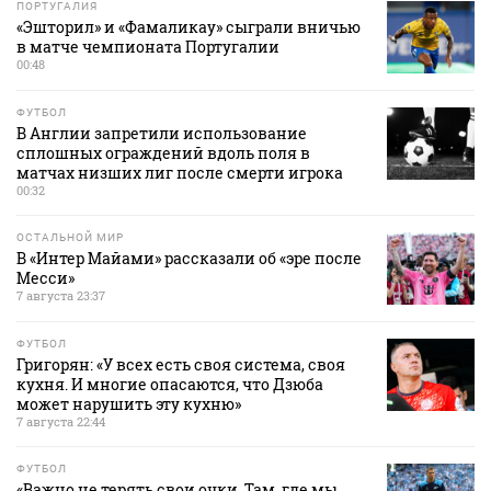
ПОРТУГАЛИЯ
«Эшторил» и «Фамаликау» сыграли вничью
в матче чемпионата Португалии
00:48
ФУТБОЛ
В Англии запретили использование
сплошных ограждений вдоль поля в
матчах низших лиг после смерти игрока
00:32
ОСТАЛЬНОЙ МИР
В «Интер Майами» рассказали об «эре после
Месси»
7 августа 23:37
ФУТБОЛ
Григорян: «У всех есть своя система, своя
кухня. И многие опасаются, что Дзюба
может нарушить эту кухню»
7 августа 22:44
ФУТБОЛ
«Важно не терять свои очки. Там, где мы