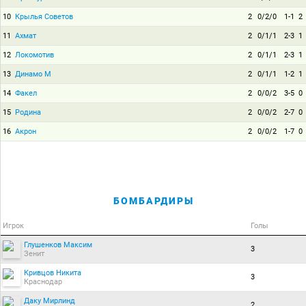
10
Крылья Советов
2
0/2/0
1-1
2
11
Ахмат
2
0/1/1
2-3
1
12
Локомотив
2
0/1/1
2-3
1
13
Динамо М
2
0/1/1
1-2
1
14
Факел
2
0/0/2
3-5
0
15
Родина
2
0/0/2
2-7
0
16
Акрон
2
0/0/2
1-7
0
БОМБАРДИРЫ
Игрок
Голы
Глушенков Максим
3
Зенит
Кривцов Никита
3
Краснодар
Даку Мирлинд
2