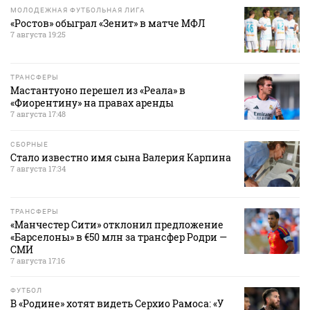
МОЛОДЕЖНАЯ ФУТБОЛЬНАЯ ЛИГА
«Ростов» обыграл «Зенит» в матче МФЛ
7 августа 19:25
ТРАНСФЕРЫ
Мастантуоно перешел из «Реала» в
«Фиорентину» на правах аренды
7 августа 17:48
СБОРНЫЕ
Стало известно имя сына Валерия Карпина
7 августа 17:34
ТРАНСФЕРЫ
«Манчестер Сити» отклонил предложение
«Барселоны» в €50 млн за трансфер Родри —
СМИ
7 августа 17:16
ФУТБОЛ
В «Родине» хотят видеть Серхио Рамоса: «У