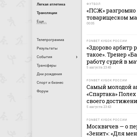
ФУТБОЛ
Легкая атлетика
«ПСЖ» разгромно 
Трансляции
товарищеском ма
Еще...
00:05
Телепрограмма
FONBET КУБОК РОССИИ
«Здорово арбитр 
Результаты
такое». Тренер «
События
работу судей в ма
Трансферы
5 августа 23:45
Дни рождения
FONBET КУБОК РОССИИ
Спорт и бизнес
Самый молодой ав
Форум
«Спартака» Полех
своего достижен
5 августа 23:43
FONBET КУБОК РОССИИ
Москвичев — о п
«Зенит»: «Для ме