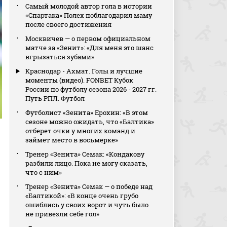
Самый молодой автор гола в истории
«Спартака» Полех поблагодарил маму
после своего достижения
Москвичев — о первом официальном
матче за «Зенит»: «Для меня это шанс
вгрызаться зубами»
Краснодар - Ахмат. Голы и лучшие
моменты (видео). FONBET Кубок
России по футболу сезона 2026 - 2027 гг.
Путь РПЛ. Футбол
Футболист «Зенита» Ерохин: «В этом
сезоне можно ожидать, что «Балтика»
отберет очки у многих команд и
займет место в восьмерке»
Тренер «Зенита» Семак: «Кондакову
разбили лицо. Пока не могу сказать,
что с ним»
Тренер «Зенита» Семак — о победе над
«Балтикой»: «В конце очень грубо
ошиблись у своих ворот и чуть было
не привезли себе гол»