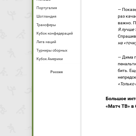
Португалия
— Показы
раз кача
Шотландия
важно. П
Трансферы
Я лучше 
Кубок конфедераций
Спрашив
Лига наций
на «точк
Турниры сборных
— Дима п
Кубок Америки
пенальти
бить. Е
Россия
непредск
«Только
Большое инт
«Матч ТВ» в