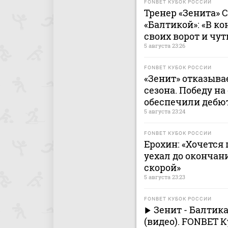
FONBET КУБОК РОССИИ
Тренер «Зенита» С
«Балтикой»: «В ко
своих ворот и чут
5 августа 23:26
FONBET КУБОК РОССИИ
«Зенит» отказыва
сезона. Победу на
обеспечили дебю
5 августа 23:24
FONBET КУБОК РОССИИ
Ерохин: «Хочется
уехал до окончан
скорой»
5 августа 23:23
FONBET КУБОК РОССИИ
Зенит - Балтик
(видео). FONBET К