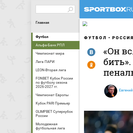
Главная
Футбол
ФУТБОЛ
РОССИ
Альфа-Банк РПЛ
«Он вс
R
Чемпионат мира
бить»
Лига ПАРИ
Y
пенал
LEON-Вторая лига
FONBET Кубок России
по футболу сезона
2026-2027 гг.
Евгений
Чемпионат Европы
Кубок PARI Премьер
OLIMPBET Суперкубок
России
Молодежная
футбольная лига