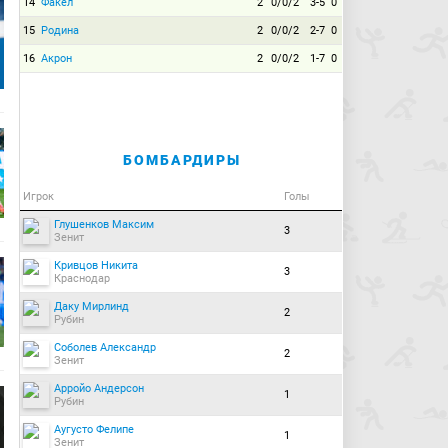
14
Факел
2
0/0/2
3-5
0
15
Родина
2
0/0/2
2-7
0
16
Акрон
2
0/0/2
1-7
0
БОМБАРДИРЫ
Игрок
Голы
Глушенков Максим
3
Зенит
Кривцов Никита
3
Краснодар
Даку Мирлинд
2
Рубин
Соболев Александр
2
Зенит
Арройо Андерсон
1
Рубин
Аугусто Фелипе
1
Зенит