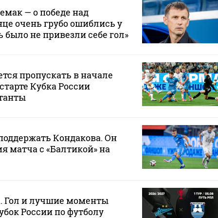
емак — о победе над
нце очень грубо ошиблись у
ь было не привезли себе гол»
ется пропускать в начале
 старте Кубка России
танты
 поддержать Кондакова. Он
ия матча с «Балтикой» на
а. Гол и лучшие моменты
убок России по футболу