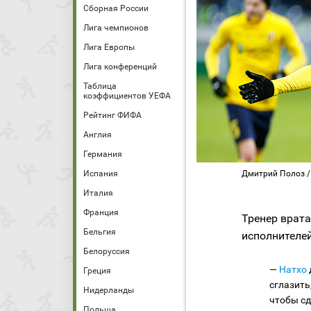
Сборная России
Лига чемпионов
Лига Европы
Лига конференций
Таблица
коэффициентов УЕФА
Рейтинг ФИФА
Англия
Германия
Дмитрий Полоз /
Испания
Италия
Франция
Тренер врата
Бельгия
исполнителей
Белоруссия
—
Натхо
Греция
сглазить
Нидерланды
чтобы сд
Польша