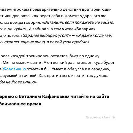
ваем игрокам предварительно действия вратарей: один
ет или два раза, как ведет себя в момент удара, это же
олоз всегда говорил:
«Витальич, если покажете, не забью.
так, на чуйке»
. И забивал, в том числе «Баварии».
аю потом:
«Заранее выбирал угол?»
—
«Я даже когда мяч
у» ставлю, еще не знаю, в какой угол пробью»
.
осле каждой тренировки остается, бьет по одному
. Мы не можем взять. А он всякий раз не знает, куда будет
ще
Жоаозинью
отметил бы. Умеет в оба угла и в середину,
азуемый и точный. Как против него играть, так думаю:
 бы не Жоаозинью»
.
ервью с Виталием Кафановым читайте на сайте
 ближайшее время.
Источник:
Матч ТВ