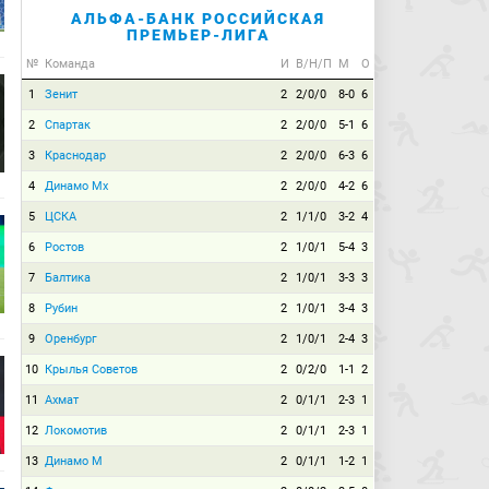
АЛЬФА-БАНК РОССИЙСКАЯ
ПРЕМЬЕР-ЛИГА
№
Команда
И
В/Н/П
М
О
1
Зенит
2
2/0/0
8-0
6
2
Спартак
2
2/0/0
5-1
6
3
Краснодар
2
2/0/0
6-3
6
4
Динамо Мх
2
2/0/0
4-2
6
5
ЦСКА
2
1/1/0
3-2
4
6
Ростов
2
1/0/1
5-4
3
7
Балтика
2
1/0/1
3-3
3
8
Рубин
2
1/0/1
3-4
3
9
Оренбург
2
1/0/1
2-4
3
10
Крылья Советов
2
0/2/0
1-1
2
11
Ахмат
2
0/1/1
2-3
1
12
Локомотив
2
0/1/1
2-3
1
13
Динамо М
2
0/1/1
1-2
1