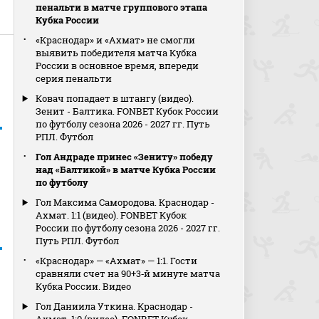
пенальти в матче группового этапа
Кубка России
«Краснодар» и «Ахмат» не смогли
выявить победителя матча Кубка
России в основное время, впереди
серия пенальти
Ковач попадает в штангу (видео).
Зенит - Балтика. FONBET Кубок России
по футболу сезона 2026 - 2027 гг. Путь
РПЛ. Футбол
Гол Андраде принес «Зениту» победу
над «Балтикой» в матче Кубка России
по футболу
Гол Максима Самородова. Краснодар -
Ахмат. 1:1 (видео). FONBET Кубок
России по футболу сезона 2026 - 2027 гг.
Путь РПЛ. Футбол
«Краснодар» — «Ахмат» — 1:1. Гости
сравняли счет на 90+3‑й минуте матча
Кубка России. Видео
Гол Даниила Уткина. Краснодар -