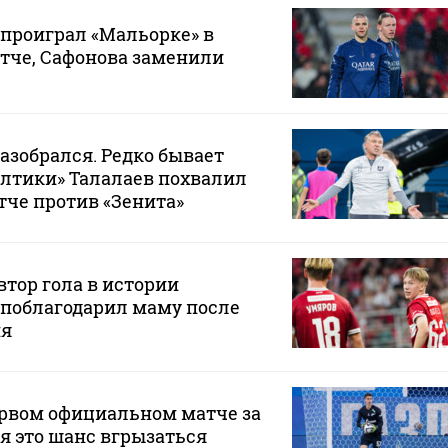
проиграл «Мальорке» в
тче, Сафонова заменили
разобрался. Редко бывает
Балтики» Талалаев похвалил
тче против «Зенита»
тор гола в истории
 поблагодарил маму после
ия
ервом официальном матче за
ня это шанс вгрызаться