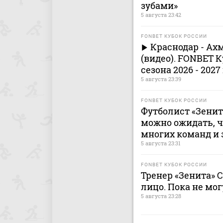
зубами»
5 августа 23:42
FONBET КУБОК РОССИИ
Краснодар - Ах
(видео). FONBET К
сезона 2026 - 2027
5 августа 23:39
FONBET КУБОК РОССИИ
Футболист «Зенита
можно ожидать, ч
многих команд и 
5 августа 23:31
FONBET КУБОК РОССИИ
Тренер «Зенита» 
лицо. Пока не мог
5 августа 23:28