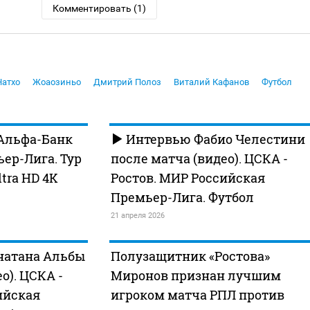
Комментировать (1)
Натхо
Жоаозиньо
Дмитрий Полоз
Виталий Кафанов
Футбол
 Альфа-Банк
Интервью Фабио Челестини
ер-Лига. Тур
после матча (видео). ЦСКА -
ltra HD 4K
Ростов. МИР Российская
Премьер-Лига. Футбол
21 апреля 2026
атана Альбы
Полузащитник «Ростова»
о). ЦСКА -
Миронов признан лучшим
ийская
игроком матча РПЛ против