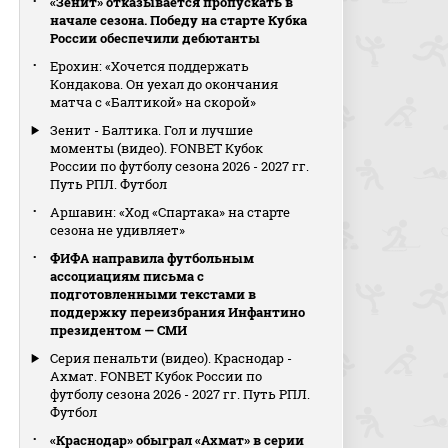
«Зенит» отказывается пропускать в
начале сезона. Победу на старте Кубка
России обеспечили дебютанты
Ерохин: «Хочется поддержать
Кондакова. Он уехал до окончания
матча с «Балтикой» на скорой»
Зенит - Балтика. Гол и лучшие
моменты (видео). FONBET Кубок
России по футболу сезона 2026 - 2027 гг.
Путь РПЛ. Футбол
Аршавин: «Ход «Спартака» на старте
сезона не удивляет»
ФИФА направила футбольным
ассоциациям письма с
подготовленными текстами в
поддержку переизбрания Инфантино
президентом — СМИ
Серия пенальти (видео). Краснодар -
Ахмат. FONBET Кубок России по
футболу сезона 2026 - 2027 гг. Путь РПЛ.
Футбол
«Краснодар» обыграл «Ахмат» в серии