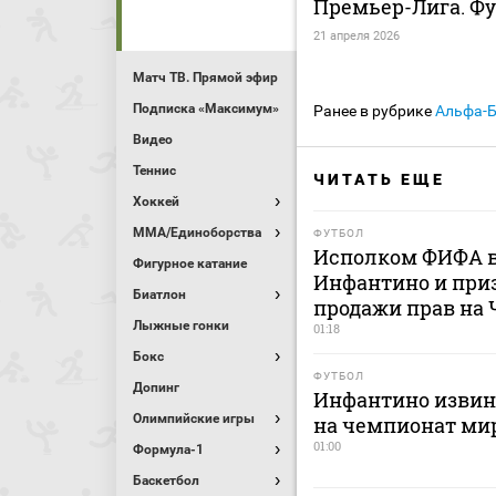
Премьер-Лига. Ф
21 апреля 2026
Матч ТВ. Прямой эфир
Подписка «Максимум»
Ранее в рубрике
Альфа-
Видео
Теннис
ЧИТАТЬ ЕЩЕ
Хоккей
MMA/Единоборства
ФУТБОЛ
Исполком ФИФА в
Фигурное катание
Инфантино и приз
Биатлон
продажи прав на
Лыжные гонки
01:18
Бокс
ФУТБОЛ
Допинг
Инфантино извини
Олимпийские игры
на чемпионат ми
01:00
Формула-1
Баскетбол