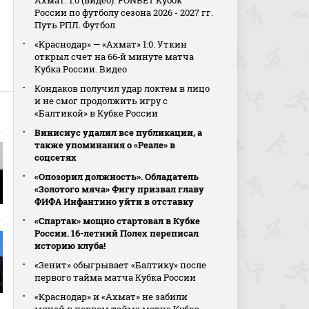
Ахмат. 1:0 (видео). FONBET Кубок
России по футболу сезона 2026 - 2027 гг.
Путь РПЛ. Футбол
«Краснодар» — «Ахмат» 1:0. Уткин
открыл счет на 66‑й минуте матча
Кубка России. Видео
Кондаков получил удар локтем в лицо
и не смог продолжить игру с
«Балтикой» в Кубке России
Винисиус удалил все публикации, а
также упоминания о «Реале» в
соцсетях
«Опозорил должность». Обладатель
«Золотого мяча» Фигу призвал главу
ФИФА Инфантино уйти в отставку
«Спартак» мощно стартовал в Кубке
России. 16-летний Полех переписал
историю клуба!
«Зенит» обыгрывает «Балтику» после
первого тайма матча Кубка России
«Краснодар» и «Ахмат» не забили