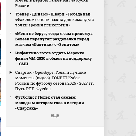
мячей в первом тайме матча Кубка
России
Тренер «Динамо» Шварц: «Победа над
«Факелом» очень важна для команды с
точки зрения психологии»
«Меня не берут, тогда я сам прихожу».
Бевеев перепутал раздевалки перед
матчем «Балтики» с «Зенитом»
Инфантино готов отдать Марокко
финал ЧМ‑2030 в обмен на поддержку
— СМИ
Спартак - Оренбург. Голы и лучшие
моменты (видео). FONBET Кубок
России по футболу сезона 2026 - 2027 гг.
Путь РПЛ. Футбол
Футболист Полех стал самым
молодым автором гола в истории
«Спартака»
ЕЩЕ