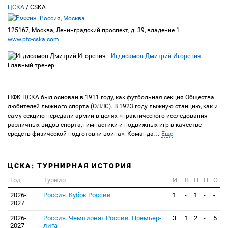
ЦСКА
/ CSKA
Россия, Москва
125167, Москва, Ленинградский проспект, д. 39, владение 1
www.pfc-cska.com
Игдисамов Дмитрий Игоревич
Главный тренер
ПФК ЦСКА был основан в 1911 году, как футбольная секция Общества
любителей лыжного спорта (ОЛЛС). В 1923 году лыжную станцию, как и
саму секцию передали армии в целях «практического исследования
различных видов спорта, гимнастики и подвижных игр в качестве
средств физической подготовки воина». Команда
…
Еще
ЦСКА: ТУРНИРНАЯ ИСТОРИЯ
Год
Турнир
И
В
Н
П
О
2026-
Россия. Кубок России
1
-
1
-
-
2027
2026-
Россия. Чемпионат России. Премьер-
3
1
2
-
5
2027
лига