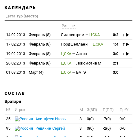
КАЛЕНДАРЬ
Дата
Тур (место)
Раньше
14.02.2013
Февраль (8)
Лиллестрем
—
ЦСКА
0:2
T
17.02.2013
Февраль (8)
Нордшелланн
—
ЦСКА
1:4
T
19.02.2013
Февраль (8)
ЦСКА
—
Астра
3:0
T
26.02.2013
Февраль (8)
ЦСКА
—
Локомотив М
2:1
01.03.2013
Март (4)
ЦСКА
—
БАТЭ
3:0
СОСТАВ
Вратари
№
Игрок
M
З(ЗП)
П(ПП)
Пр/У
35
Акинфеев Игорь
8
0(0)
-7(0)
0/0
95
Ревякин Сергей
3
0(0)
-2(0)
0/0