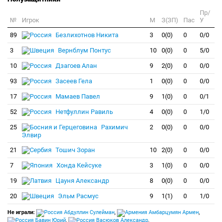
Пр/
№
Игрок
M
З(ЗП)
Пас
У
89
Безлихотнов Никита
3
0(0)
0
0/0
3
Вернблум Понтус
10
0(0)
0
5/0
10
Дзагоев Алан
9
2(0)
0
0/0
93
Засеев Гела
1
0(0)
0
0/0
17
Мамаев Павел
9
1(0)
0
0/1
52
Нетфуллин Равиль
4
0(0)
0
1/0
25
Рахимич
2
0(0)
0
0/0
Элвир
21
Тошич Зоран
10
2(0)
0
0/0
7
Хонда Кейсуке
3
1(0)
0
0/0
19
Цауня Александр
8
0(0)
0
0/0
20
Эльм Расмус
9
1(1)
0
1/0
Не играли:
Абдуллин Сулейман
,
Амбарцумян Армен
,
Бавин Юрий
,
Васюков Александр
,