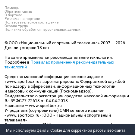
Помощь
Обратная связь
О портале
Реклама на портале
Пользовательское соглашение
Охрана труда
Политика обработки персональных данных
© ООО «Национальный спортивный телеканал» 2007 — 2026.
Для лиц старше 18 лет
На сайте применяются рекомендательные технологии.
Подробнее в
Правилах применения рекомендательных
технологий
Средство массовой информации сетевое издание
«www.sportbox.ru» зарегистрировано Федеральной службой
по надзору в сфере связи, информационных технологий
и массовых коммуникаций (Роскомнадзор).
Свидетельство о регистрации средства массовой информации
Эл № ФС77-72613 от 04.04.2018
Название — www.sportbox.ru
Учредитель (соучредители) СМИ сетевого издания
«www.sportbox.ru»: ООО «Национальный спортивный
телеканал»
Главный редактор СМИ сетевого издания «www.sportbox.ru»:
Конов В.А.
Мы используем файлы Сookie для корректной работы веб-сайта.
Номер телефона редакции СМИ сетевого издания