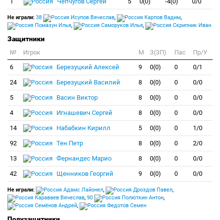
1
Чепчугов Сергей
5
0(0)
-4(0)
0/0
Не играли:
38
Исупов Вячеслав
,
Карпов Вадим
,
Помазун Илья
,
Саморуков Илья
,
Скрипник Иван
Защитники
№
Игрок
M
З(ЗП)
Пас
Пр/У
6
Березуцкий Алексей
9
0(0)
0
0/1
24
Березуцкий Василий
8
0(0)
0
0/0
5
Васин Виктор
8
0(0)
0
0/0
4
Игнашевич Сергей
8
0(0)
0
0/0
14
Набабкин Кирилл
5
0(0)
0
1/0
92
Тен Петр
8
0(0)
0
2/0
13
Фернандес Марио
8
0(0)
0
0/0
42
Щенников Георгий
9
0(0)
0
0/0
Не играли:
Адамс Лайонел
,
Дроздов Павел
,
Караваев Вячеслав
,
90
Полюткин Антон
,
Семёнов Андрей
,
Федотов Семен
Полузащитники