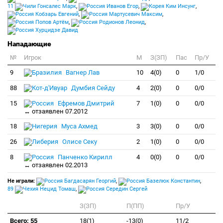
11
Гонсалес Марк
,
Иванов Егор
,
Ким Инсунг
,
Кобзарь Евгений
,
Мартусевич Максим
,
Попов Артём
,
Родионов Леонид
,
Хурцидзе Давид
Нападающие
№
Игрок
M
З(ЗП)
Пас
Пр/У
9
Вагнер Лав
10
4(0)
0
1/0
88
Думбия Сейду
4
2(0)
0
0/0
15
Ефремов Дмитрий
7
1(0)
0
0/0
↔ отзаявлен 07.2012
18
Муса Ахмед
3
3(0)
0
0/0
26
Олисе Секу
2
1(0)
0
0/0
8
Панченко Кирилл
4
0(0)
0
0/0
↔ отзаявлен 02.2013
Не играли:
Багдасарян Георгий
,
Базелюк Константин
,
89
Нецид Томаш
,
Середин Сергей
З(ЗП)
П(ПП)
Пр/У
Всего: 55
18(1)
-13(0)
11/2