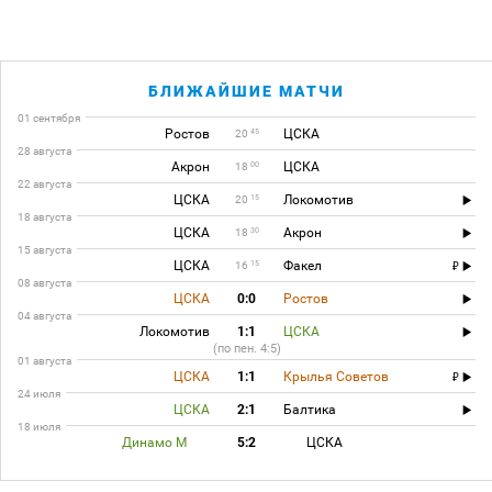
БЛИЖАЙШИЕ МАТЧИ
01 сентября
Ростов
ЦСКА
45
20
28 августа
Акрон
ЦСКА
00
18
22 августа
ЦСКА
Локомотив
15
20
18 августа
ЦСКА
Акрон
30
18
15 августа
ЦСКА
Факел
15
16
08 августа
ЦСКА
0:0
Ростов
04 августа
Локомотив
1:1
ЦСКА
(по пен. 4:5)
01 августа
ЦСКА
1:1
Крылья Советов
24 июля
ЦСКА
2:1
Балтика
18 июля
Динамо М
5:2
ЦСКА