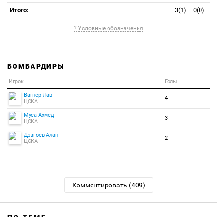
Итого:
3(1)
0(0)
? Условные обозначения
БОМБАРДИРЫ
Игрок
Голы
Вагнер Лав
4
ЦСКА
Муса Ахмед
3
ЦСКА
Дзагоев Алан
2
ЦСКА
Комментировать (409)