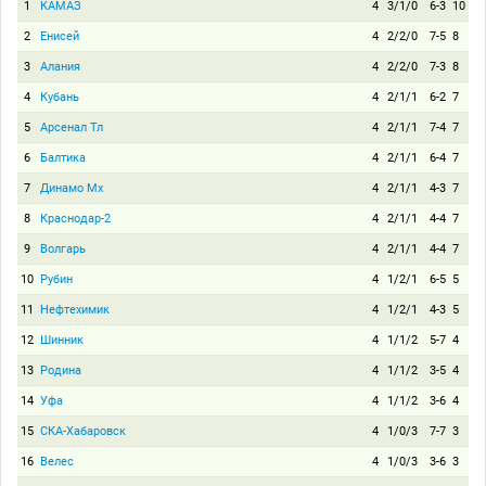
1
КАМАЗ
4
3/1/0
6-3
10
2
Енисей
4
2/2/0
7-5
8
3
Алания
4
2/2/0
7-3
8
4
Кубань
4
2/1/1
6-2
7
5
Арсенал Тл
4
2/1/1
7-4
7
6
Балтика
4
2/1/1
6-4
7
7
Динамо Мх
4
2/1/1
4-3
7
8
Краснодар-2
4
2/1/1
4-4
7
9
Волгарь
4
2/1/1
4-4
7
10
Рубин
4
1/2/1
6-5
5
11
Нефтехимик
4
1/2/1
4-3
5
12
Шинник
4
1/1/2
5-7
4
13
Родина
4
1/1/2
3-5
4
14
Уфа
4
1/1/2
3-6
4
15
СКА-Хабаровск
4
1/0/3
7-7
3
16
Велес
4
1/0/3
3-6
3