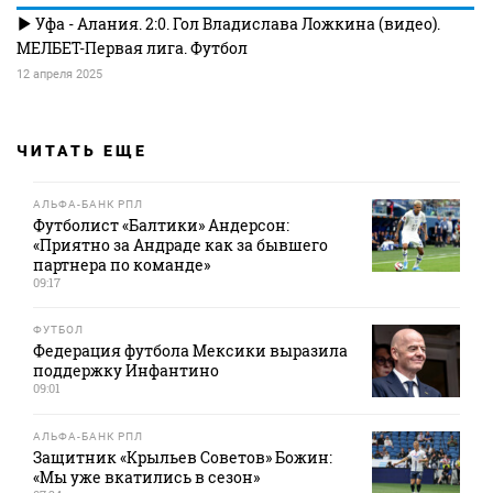
Уфа - Алания. 2:0. Гол Владислава Ложкина (видео).
МЕЛБЕТ-Первая лига. Футбол
12 апреля 2025
ЧИТАТЬ ЕЩЕ
АЛЬФА-БАНК РПЛ
Футболист «Балтики» Андерсон:
«Приятно за Андраде как за бывшего
партнера по команде»
09:17
ФУТБОЛ
Федерация футбола Мексики выразила
поддержку Инфантино
09:01
АЛЬФА-БАНК РПЛ
Защитник «Крыльев Советов» Божин:
«Мы уже вкатились в сезон»