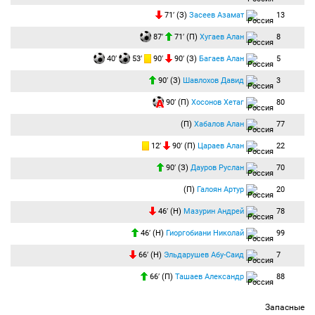
71′ (З)
Засеев Азамат
13
87′
71′ (П)
Хугаев Алан
8
40′
53′
90′
90′ (З)
Багаев Алан
5
90′ (З)
Шавлохов Давид
3
90′ (П)
Хосонов Хетаг
80
(П)
Хабалов Алан
77
12′
90′ (П)
Цараев Алан
22
90′ (З)
Дауров Руслан
70
(П)
Галоян Артур
20
46′ (Н)
Мазурин Андрей
78
46′ (Н)
Гиоргобиани Николай
99
66′ (Н)
Эльдарушев Абу-Саид
7
66′ (П)
Ташаев Александр
88
Запасные