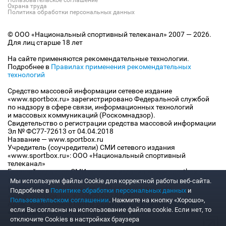
Охрана труда
Политика обработки персональных данных
© ООО «Национальный спортивный телеканал» 2007 — 2026.
Для лиц старше 18 лет
На сайте применяются рекомендательные технологии.
Подробнее в
Правилах применения рекомендательных
технологий
Средство массовой информации сетевое издание
«www.sportbox.ru» зарегистрировано Федеральной службой
по надзору в сфере связи, информационных технологий
и массовых коммуникаций (Роскомнадзор).
Свидетельство о регистрации средства массовой информации
Эл № ФС77-72613 от 04.04.2018
Название — www.sportbox.ru
Учредитель (соучредители) СМИ сетевого издания
«www.sportbox.ru»: ООО «Национальный спортивный
телеканал»
Главный редактор СМИ сетевого издания «www.sportbox.ru»:
Конов В.А.
Мы используем файлы Сookie для корректной работы веб-сайта.
Номер телефона редакции СМИ сетевого издания
Подробнее в
Политике обработки персональных данных
и
«www.sportbox.ru»: +7 (495) 653 8419
Пользовательском соглашении
. Нажмите на кнопку «Хорошо»,
Адрес электронной почты редакции СМИ сетевого издания
если Вы согласны на использование файлов cookie. Если нет, то
«www.sportbox.ru»: editor@sportbox.ru
отключите Cookies в настройках браузера