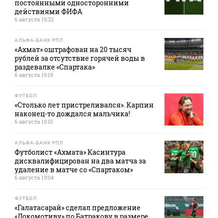
постоянными односторонними
действиями ФИФА
6 августа 19:32
АЛЬФА-БАНК РПЛ
«Ахмат» оштрафован на 20 тысяч
рублей за отсутствие горячей воды в
раздевалке «Спартака»
6 августа 19:18
ФУТБОЛ
«Столько лет пристреливался». Карпин
наконец-то дождался мальчика!
6 августа 19:15
АЛЬФА-БАНК РПЛ
Футболист «Ахмата» Касинтура
дисквалифицирован на два матча за
удаление в матче со «Спартаком»
6 августа 19:04
ФУТБОЛ
«Галатасарай» сделал предложение
«Локомотиву» по Батракову в размере