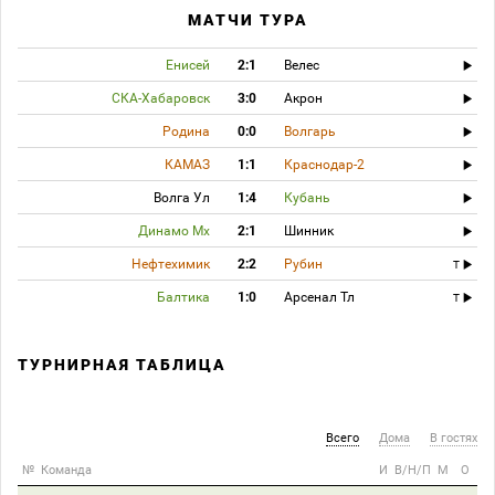
МАТЧИ ТУРА
Енисей
2:1
Велес
СКА-Хабаровск
3:0
Акрон
Родина
0:0
Волгарь
КАМАЗ
1:1
Краснодар-2
Волга Ул
1:4
Кубань
Динамо Мх
2:1
Шинник
Нефтехимик
2:2
Рубин
T
Балтика
1:0
Арсенал Тл
T
ТУРНИРНАЯ ТАБЛИЦА
Всего
Дома
В гостях
№
Команда
И
В/Н/П
М
О