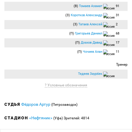
(В)
Томаев Азамат
91
(З)
Коротков Александр
31
(З)
Татаев Алексей
2
(П)
Григорьев Даниил
68
(П)
Дзахов Давид
17
(П)
Чочиев Алан
11
Тренер
Тедеев Заурбек
? Условные обозначения
СУДЬЯ
Фёдоров Артур
(Петрозаводск)
СТАДИОН
«Нефтяник»
(Уфа)
Зрителей: 4814