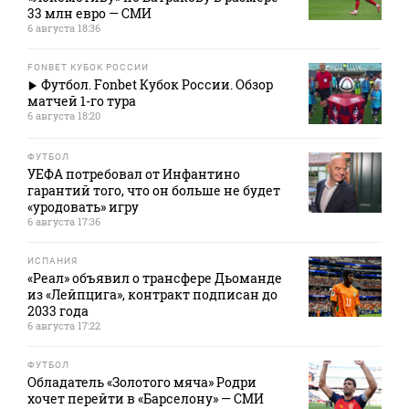
33 млн евро — СМИ
6 августа 18:36
FONBET КУБОК РОССИИ
Футбол. Fonbet Кубок России. Обзор
матчей 1-го тура
6 августа 18:20
ФУТБОЛ
УЕФА потребовал от Инфантино
гарантий того, что он больше не будет
«уродовать» игру
6 августа 17:36
ИСПАНИЯ
«Реал» объявил о трансфере Дьоманде
из «Лейпцига», контракт подписан до
2033 года
6 августа 17:22
ФУТБОЛ
Обладатель «Золотого мяча» Родри
хочет перейти в «Барселону» — СМИ