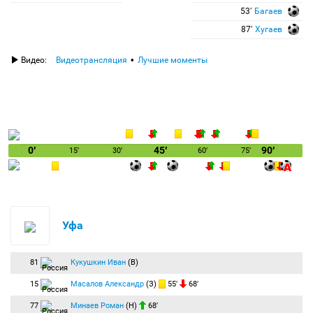
53′
Багаев
87′
Хугаев
Видео:
Видеотрансляция
Лучшие моменты
0′
45′
90′
15′
30′
60′
75′
Уфа
81
Кукушкин Иван
(В)
15
Масалов Александр
(З)
55′
68′
77
Минаев Роман
(Н)
68′