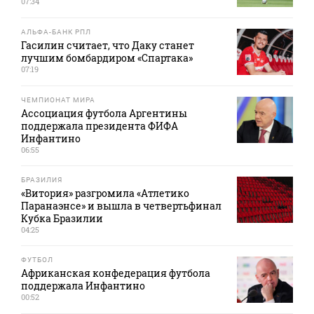
07:34
АЛЬФА-БАНК РПЛ
Гасилин считает, что Даку станет
лучшим бомбардиром «Спартака»
07:19
ЧЕМПИОНАТ МИРА
Ассоциация футбола Аргентины
поддержала президента ФИФА
Инфантино
06:55
БРАЗИЛИЯ
«Витория» разгромила «Атлетико
Паранаэнсе» и вышла в четвертьфинал
Кубка Бразилии
04:25
ФУТБОЛ
Африканская конфедерация футбола
поддержала Инфантино
00:52