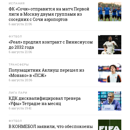
ИСПАНИЯ
ФК «Сочи» отправится на матч Первой
лиги в Москву двумя группами из
соседних с Сочи аэропортов
6 августа 21:06
ФУТБОЛ
«Реал» продлил контракт с Винисиусом
до 2032 года
6 августа 21:06
ТРАНСФЕРЫ
Полузащитник Аклиуш перешел из
«Монако» в «ПСЖ»
6 августа 20:36
ЛИГА ПАРИ
КДК дисквалифицировал тренера
«Уфы» Тетрадзе на месяц
6 августа 19:41
ФУТБОЛ
В КОНМЕБОЛ заявили, что обеспокоены