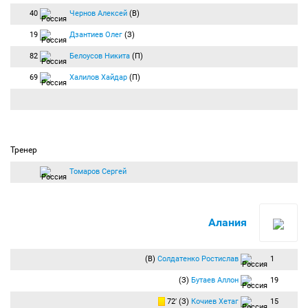
40
Чернов Алексей
(В)
19
Дзантиев Олег
(З)
82
Белоусов Никита
(П)
69
Халилов Хайдар
(П)
Тренер
Томаров Сергей
Алания
(В)
Солдатенко Ростислав
1
(З)
Бутаев Аллон
19
72′ (З)
Кочиев Хетаг
15