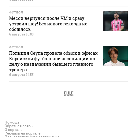
ФУТБОЛ
Месси вернулся после ЧМ и сразу
устроил шоу! Без нового рекорда не
обошлось
6 августа 15:05
ФУТБОЛ
Полиция Сеула провела обыск в офисах
Корейской футбольной ассоциации по
делу о назначении бывшего главного
тренера
6 августа 14:55
ЕЩЕ
Помощь
Обратная связь
О портале
Реклама на портале
Пользовательское соглашение