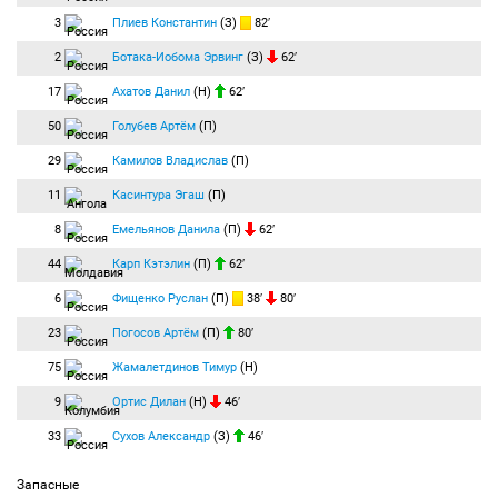
3
Плиев Константин
(З)
82′
2
Ботака-Иобома Эрвинг
(З)
62′
17
Ахатов Данил
(Н)
62′
50
Голубев Артём
(П)
29
Камилов Владислав
(П)
11
Касинтура Эгаш
(П)
8
Емельянов Данила
(П)
62′
44
Карп Кэтэлин
(П)
62′
6
Фищенко Руслан
(П)
38′
80′
23
Погосов Артём
(П)
80′
75
Жамалетдинов Тимур
(Н)
9
Ортис Дилан
(Н)
46′
33
Сухов Александр
(З)
46′
Запасные