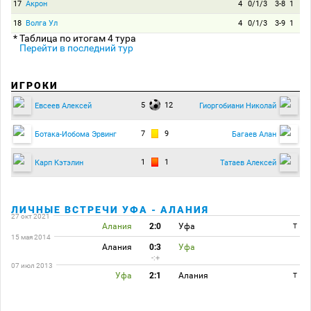
17
Акрон
4
0/1/3
3-8
1
18
Волга Ул
4
0/1/3
3-9
1
* Таблица по итогам 4 тура
Перейти в последний тур
ИГРОКИ
5
12
Евсеев Алексей
Гиоргобиани Николай
7
9
Ботака-Иобома Эрвинг
Багаев Алан
1
1
Карп Кэтэлин
Татаев Алексей
ЛИЧНЫЕ ВСТРЕЧИ УФА - АЛАНИЯ
27 окт 2021
Алания
2:0
Уфа
T
15 мая 2014
Алания
0:3
Уфа
-:+
07 июл 2013
Уфа
2:1
Алания
T