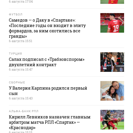
6 августа 17:04
ФУТБОЛ
Самедов — о Даку в «Спартаке»:
«Последние годы он входит в элиту
форвардов, за ним охотились все
гранды»
6 августа 15:51
ТУРЦИЯ
Салах подписал с «Трабзонспором»
двухлетний контракт
6 августа 15:47
СБОРНЫЕ
У Валерия Карпина родился первый
сын
6 августа 15:43
АЛЬФА-БАНК РПЛ
Кирилл Левников назначен главным
арбитром матча РПЛ «Спартак» —
«Краснодар»
6 августа 15:15