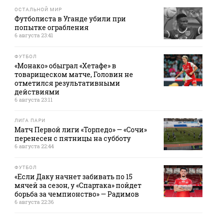
ОСТАЛЬНОЙ МИР
Футболиста в Уганде убили при
попытке ограбления
6 августа 23:41
ФУТБОЛ
«Монако» обыграл «Хетафе» в
товарищеском матче, Головин не
отметился результативными
действиями
6 августа 23:11
ЛИГА ПАРИ
Матч Первой лиги «Торпедо» — «Сочи»
перенесен с пятницы на субботу
6 августа 22:44
ФУТБОЛ
«Если Даку начнет забивать по 15
мячей за сезон, у «Спартака» пойдет
борьба за чемпионство» — Радимов
6 августа 22:36