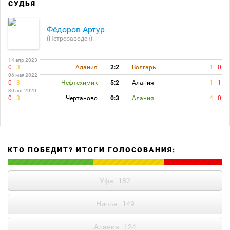
СУДЬЯ
Фёдоров Артур
(Петрозаводск)
14 апр 2023
0
3
Алания
2:2
Волгарь
1
0
06 мая 2022
0
3
Нефтехимик
5:2
Алания
1
1
30 авг 2020
0
3
Чертаново
0:3
Алания
4
0
КТО ПОБЕДИТ? ИТОГИ ГОЛОСОВАНИЯ:
Уфа
182
Ничья
149
Алания
124