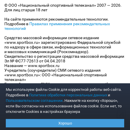
© ООО «Национальный спортивный телеканал» 2007 — 2026.
Для лиц старше 18 лет
На сайте применяются рекомендательные технологии.
Подробнее в
Правилах применения рекомендательных
технологий
Средство массовой информации сетевое издание
«www.sportbox.ru» зарегистрировано Федеральной службой
по надзору в сфере связи, информационных технологий
и массовых коммуникаций (Роскомнадзор).
Свидетельство о регистрации средства массовой информации
Эл № ФС77-72613 от 04.04.2018
Название — www.sportbox.ru
Учредитель (соучредители) СМИ сетевого издания
«www.sportbox.ru»: ООО «Национальный спортивный
телеканал»
Главный редактор СМИ сетевого издания «www.sportbox.ru»:
Конов В.А.
Мы используем файлы Сookie для корректной работы веб-сайта.
Номер телефона редакции СМИ сетевого издания
Подробнее в
Политике обработки персональных данных
и
«www.sportbox.ru»: +7 (495) 653 8419
Пользовательском соглашении
. Нажмите на кнопку «Хорошо»,
Адрес электронной почты редакции СМИ сетевого издания
если Вы согласны на использование файлов cookie. Если нет, то
«www.sportbox.ru»: editor@sportbox.ru
отключите Cookies в настройках браузера
Хорошо