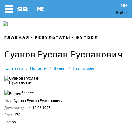
Войти
ГЛАВНАЯ
РЕЗУЛЬТАТЫ
ФУТБОЛ
Суанов Руслан Русланович
Карточка
Новости
Видео
Трансферы
Россия
Имя:
Суанов Руслан Русланович
/
Дата рождения:
18.06.1975
Рост:
170
Вес:
65