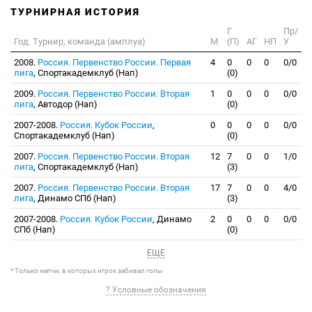
ТУРНИРНАЯ ИСТОРИЯ
Г
Пр/
Год. Турнир, команда (амплуа)
М
(П)
АГ
НП
У
2008.
Россия. Первенство России. Первая
4
0
0
0
0/0
лига
, Спортакадемклуб (Нап)
(0)
2009.
Россия. Первенство России. Вторая
1
0
0
0
0/0
лига
, Автодор (Нап)
(0)
2007-2008.
Россия. Кубок России
,
0
0
0
0
0/0
Спортакадемклуб (Нап)
(0)
2007.
Россия. Первенство России. Вторая
12
7
0
0
1/0
лига
, Спортакадемклуб (Нап)
(3)
2007.
Россия. Первенство России. Вторая
17
7
0
0
4/0
лига
, Динамо СПб (Нап)
(3)
2007-2008.
Россия. Кубок России
, Динамо
2
0
0
0
0/0
СПб (Нап)
(0)
ЕЩЕ
* Только матчи, в которых игрок забивал голы
? Условные обозначения