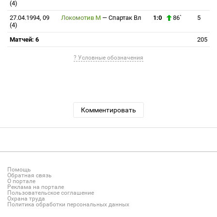
(4)
27.04.1994, 09
Локомотив М
—
Спартак Вл
1:0
86`
5
(4)
Матчей: 6
205
? Условные обозначения
Комментировать
Помощь
Обратная связь
О портале
Реклама на портале
Пользовательское соглашение
Охрана труда
Политика обработки персональных данных