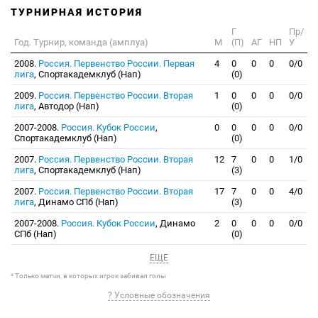
ТУРНИРНАЯ ИСТОРИЯ
Г
Пр/
Год. Турнир, команда (амплуа)
М
(П)
АГ
НП
У
2008.
Россия. Первенство России. Первая
4
0
0
0
0/0
лига
, Спортакадемклуб (Нап)
(0)
2009.
Россия. Первенство России. Вторая
1
0
0
0
0/0
лига
, Автодор (Нап)
(0)
2007-2008.
Россия. Кубок России
,
0
0
0
0
0/0
Спортакадемклуб (Нап)
(0)
2007.
Россия. Первенство России. Вторая
12
7
0
0
1/0
лига
, Спортакадемклуб (Нап)
(3)
2007.
Россия. Первенство России. Вторая
17
7
0
0
4/0
лига
, Динамо СПб (Нап)
(3)
2007-2008.
Россия. Кубок России
, Динамо
2
0
0
0
0/0
СПб (Нап)
(0)
ЕЩЕ
* Только матчи, в которых игрок забивал голы
? Условные обозначения