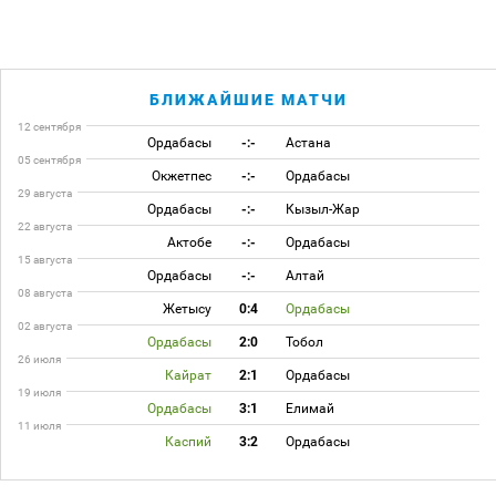
БЛИЖАЙШИЕ МАТЧИ
12 сентября
Ордабасы
-:-
Астана
05 сентября
Окжетпес
-:-
Ордабасы
29 августа
Ордабасы
-:-
Кызыл-Жар
22 августа
Актобе
-:-
Ордабасы
15 августа
Ордабасы
-:-
Алтай
08 августа
Жетысу
0:4
Ордабасы
02 августа
Ордабасы
2:0
Тобол
26 июля
Кайрат
2:1
Ордабасы
19 июля
Ордабасы
3:1
Елимай
11 июля
Каспий
3:2
Ордабасы