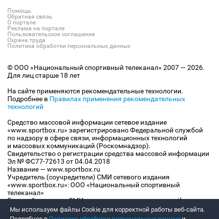
Помощь
Обратная связь
О портале
Реклама на портале
Пользовательское соглашение
Охрана труда
Политика обработки персональных данных
© ООО «Национальный спортивный телеканал» 2007 — 2026.
Для лиц старше 18 лет
На сайте применяются рекомендательные технологии.
Подробнее в
Правилах применения рекомендательных
технологий
Средство массовой информации сетевое издание
«www.sportbox.ru» зарегистрировано Федеральной службой
по надзору в сфере связи, информационных технологий
и массовых коммуникаций (Роскомнадзор).
Свидетельство о регистрации средства массовой информации
Эл № ФС77-72613 от 04.04.2018
Название — www.sportbox.ru
Учредитель (соучредители) СМИ сетевого издания
«www.sportbox.ru»: ООО «Национальный спортивный
телеканал»
Главный редактор СМИ сетевого издания «www.sportbox.ru»:
Конов В.А.
Мы используем файлы Сookie для корректной работы веб-сайта.
Номер телефона редакции СМИ сетевого издания
Подробнее в
Политике обработки персональных данных
и