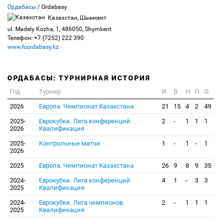
Ордабасы
/ Ordabasy
Казахстан, Шымкент
ul. Madely Kozha, 1, 486050, Shymkent
Телефон: +7 (7252) 222 390
www.fcordabasy.kz
ОРДАБАСЫ: ТУРНИРНАЯ ИСТОРИЯ
Год
Турнир
И
В
Н
П
О
2026
Европа. Чемпионат Казахстана
21
15
4
2
49
2025-
Еврокубки. Лига конференций.
2
-
1
1
1
2026
Квалификация
2025-
Контрольные матчи
1
-
1
-
1
2026
2025
Европа. Чемпионат Казахстана
26
9
8
9
35
2024-
Еврокубки. Лига конференций.
4
1
-
3
3
2025
Квалификация
2024-
Еврокубки. Лига чемпионов.
2
-
1
1
1
2025
Квалификация