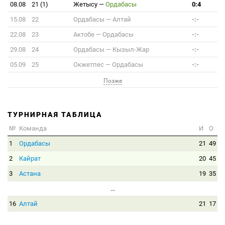
08.08
21 (1)
Жетысу
—
Ордабасы
0:4
15.08
22
Ордабасы
—
Алтай
-:-
22.08
23
Актобе
—
Ордабасы
-:-
29.08
24
Ордабасы
—
Кызыл-Жар
-:-
05.09
25
Окжетпес
—
Ордабасы
-:-
Позже
ТУРНИРНАЯ ТАБЛИЦА
№
Команда
И
О
1
Ордабасы
21
49
2
Кайрат
20
45
3
Астана
19
35
...
16
Алтай
21
17