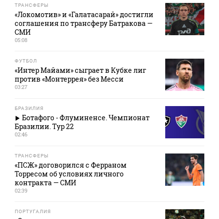
ТРАНСФЕРЫ
«Локомотив» и «Галатасарай» достигли
соглашения по трансферу Батракова —
СМИ
05:08
ФУТБОЛ
«Интер Майами» сыграет в Кубке лиг
против «Монтеррея» без Месси
03:27
БРАЗИЛИЯ
Ботафого - Флуминенсе. Чемпионат
Бразилии. Тур 22
02:46
ТРАНСФЕРЫ
«ПСЖ» договорился с Ферраном
Торресом об условиях личного
контракта — СМИ
02:39
ПОРТУГАЛИЯ