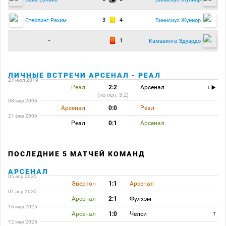
3
4
Стерлинг Рахим
Винисиус Жуниор
-
1
Камавинга Эдуардо
ЛИЧНЫЕ ВСТРЕЧИ АРСЕНАЛ - РЕАЛ
24 июл 2019
Реал
2:2
Арсенал
T
(по пен. 3:2)
08 мар 2006
Арсенал
0:0
Реал
21 фев 2006
Реал
0:1
Арсенал
ПОСЛЕДНИЕ 5 МАТЧЕЙ КОМАНД
АРСЕНАЛ
05 апр 2025
Эвертон
1:1
Арсенал
01 апр 2025
Арсенал
2:1
Фулхэм
16 мар 2025
Арсенал
1:0
Челси
T
12 мар 2025