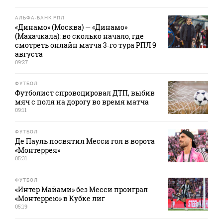
АЛЬФА-БАНК РПЛ
«Динамо» (Москва) — «Динамо»
(Махачкала): во сколько начало, где
смотреть онлайн матча 3‑го тура РПЛ 9
августа
09:27
ФУТБОЛ
Футболист спровоцировал ДТП, выбив
мяч с поля на дорогу во время матча
09:11
ФУТБОЛ
Де Пауль посвятил Месси гол в ворота
«Монтеррея»
05:31
ФУТБОЛ
«Интер Майами» без Месси проиграл
«Монтеррею» в Кубке лиг
05:19