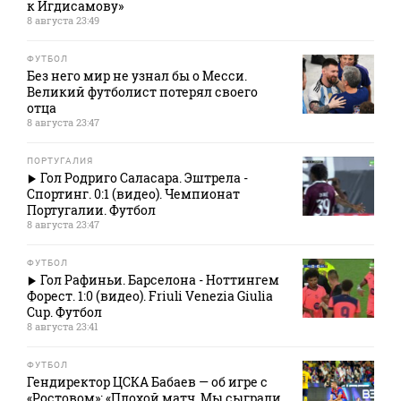
к Игдисамову»
8 августа 23:49
ФУТБОЛ
Без него мир не узнал бы о Месси.
Великий футболист потерял своего
отца
8 августа 23:47
ПОРТУГАЛИЯ
Гол Родриго Саласара. Эштрела -
Спортинг. 0:1 (видео). Чемпионат
Португалии. Футбол
8 августа 23:47
ФУТБОЛ
Гол Рафиньи. Барселона - Ноттингем
Форест. 1:0 (видео). Friuli Venezia Giulia
Cup. Футбол
8 августа 23:41
ФУТБОЛ
Гендиректор ЦСКА Бабаев — об игре с
«Ростовом»: «Плохой матч. Мы сыграли