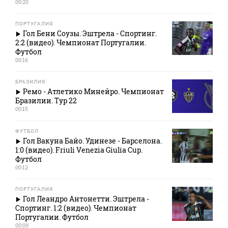
00:20
ПОРТУГАЛИЯ
Гол Бени Соузы. Эштрела - Спортинг.
2:2 (видео). Чемпионат Португалии.
Футбол
00:16
БРАЗИЛИЯ
Ремо - Атлетико Минейро. Чемпионат
Бразилии. Тур 22
00:15
ФУТБОЛ
Гол Вакуна Байо. Удинезе - Барселона.
1:0 (видео). Friuli Venezia Giulia Cup.
Футбол
00:12
ПОРТУГАЛИЯ
Гол Леандро Антонетти. Эштрела -
Спортинг. 1:2 (видео). Чемпионат
Португалии. Футбол
00:09