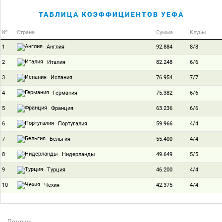
ТАБЛИЦА КОЭФФИЦИЕНТОВ УЕФА
№
Страна
Сумма
Клубы
1
92.884
8/8
Англия
2
82.248
6/6
Италия
3
76.954
7/7
Испания
4
75.382
6/6
Германия
5
63.236
6/6
Франция
6
59.966
4/4
Португалия
7
55.400
4/4
Бельгия
8
49.649
5/5
Нидерланды
9
46.200
4/4
Турция
10
42.375
4/4
Чехия
Помощь