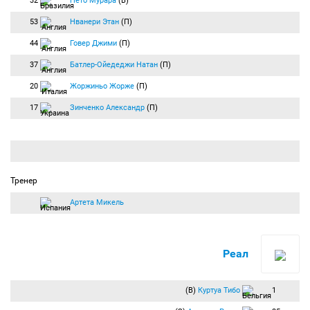
32
Нето Мурара
(В)
53
Нванери Этан
(П)
44
Говер Джими
(П)
37
Батлер-Ойедеджи Натан
(П)
20
Жоржиньо Жорже
(П)
17
Зинченко Александр
(П)
Тренер
Артета Микель
Реал
(В)
Куртуа Тибо
1