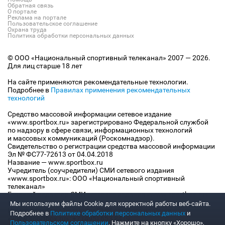
Обратная связь
О портале
Реклама на портале
Пользовательское соглашение
Охрана труда
Политика обработки персональных данных
© ООО «Национальный спортивный телеканал» 2007 — 2026.
Для лиц старше 18 лет
На сайте применяются рекомендательные технологии.
Подробнее в
Правилах применения рекомендательных
технологий
Средство массовой информации сетевое издание
«www.sportbox.ru» зарегистрировано Федеральной службой
по надзору в сфере связи, информационных технологий
и массовых коммуникаций (Роскомнадзор).
Свидетельство о регистрации средства массовой информации
Эл № ФС77-72613 от 04.04.2018
Название — www.sportbox.ru
Учредитель (соучредители) СМИ сетевого издания
«www.sportbox.ru»: ООО «Национальный спортивный
телеканал»
Главный редактор СМИ сетевого издания «www.sportbox.ru»:
Конов В.А.
Мы используем файлы Сookie для корректной работы веб-сайта.
Номер телефона редакции СМИ сетевого издания
Подробнее в
Политике обработки персональных данных
и
«www.sportbox.ru»: +7 (495) 653 8419
Пользовательском соглашении
. Нажмите на кнопку «Хорошо»,