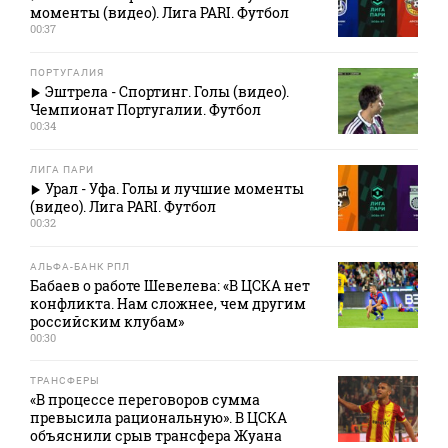
моменты (видео). Лига PARI. Футбол
00:37
ПОРТУГАЛИЯ
Эштрела - Спортинг. Голы (видео).
Чемпионат Португалии. Футбол
00:34
ЛИГА ПАРИ
Урал - Уфа. Голы и лучшие моменты
(видео). Лига PARI. Футбол
00:32
АЛЬФА-БАНК РПЛ
Бабаев о работе Шевелева: «В ЦСКА нет
конфликта. Нам сложнее, чем другим
российским клубам»
00:30
ТРАНСФЕРЫ
«В процессе переговоров сумма
превысила рациональную». В ЦСКА
объяснили срыв трансфера Жуана