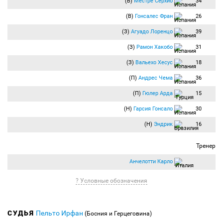
(В)
Местре Серхио
34
(В)
Гонсалес Фран
26
(З)
Агуадо Лоренцо
39
(З)
Рамон Хакобо
31
(З)
Вальехо Хесус
18
(П)
Андрес Чема
36
(П)
Гюлер Арда
15
(Н)
Гарсия Гонсало
30
(Н)
Эндрик
16
Тренер
Анчелотти Карло
? Условные обозначения
СУДЬЯ
Пельто Ирфан
(Босния и Герцеговина)