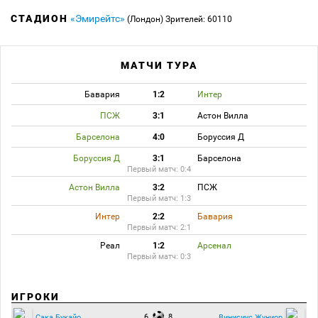
СТАДИОН
«Эмирейтс»
(Лондон)
Зрителей: 60110
МАТЧИ ТУРА
Бавария
1:2
Интер
ПСЖ
3:1
Астон Вилла
Барселона
4:0
Боруссия Д
Боруссия Д
3:1
Барселона
Первый матч: 0:4
Астон Вилла
3:2
ПСЖ
Первый матч: 1:3
Интер
2:2
Бавария
Первый матч: 2:1
Реал
1:2
Арсенал
Первый матч: 0:3
ИГРОКИ
6
8
Сака Букайо
Винисиус Жуниор