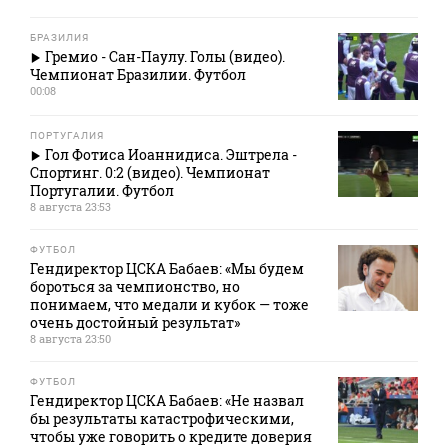
БРАЗИЛИЯ
Гремио - Сан-Паулу. Голы (видео).
Чемпионат Бразилии. Футбол
00:08
ПОРТУГАЛИЯ
Гол Фотиса Иоаннидиса. Эштрела -
Спортинг. 0:2 (видео). Чемпионат
Португалии. Футбол
8 августа 23:53
ФУТБОЛ
Гендиректор ЦСКА Бабаев: «Мы будем
бороться за чемпионство, но
понимаем, что медали и кубок — тоже
очень достойный результат»
8 августа 23:50
ФУТБОЛ
Гендиректор ЦСКА Бабаев: «Не назвал
бы результаты катастрофическими,
чтобы уже говорить о кредите доверия