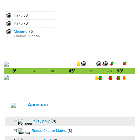
Райс
58′
Райс
70′
Мерино
75′
/Льюис-Скелли/
0′
45′
90′
15′
30′
60′
75′
Арсенал
22
Райя Давид
(В)
49
Льюис-Скелли Майлз
(З)