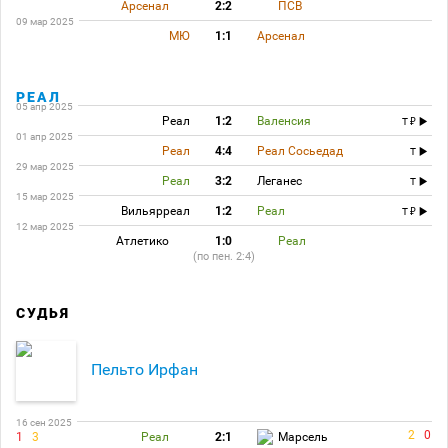
Арсенал
2:2
ПСВ
09 мар 2025
МЮ
1:1
Арсенал
РЕАЛ
05 апр 2025
Реал
1:2
Валенсия
T
01 апр 2025
Реал
4:4
Реал Сосьедад
T
29 мар 2025
Реал
3:2
Леганес
T
15 мар 2025
Вильярреал
1:2
Реал
T
12 мар 2025
Атлетико
1:0
Реал
(по пен. 2:4)
СУДЬЯ
Пельто Ирфан
16 сен 2025
2
0
1
3
Реал
2:1
Марсель