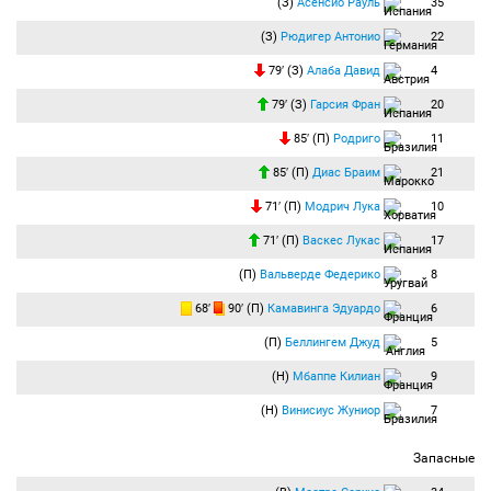
(З)
Асенсио Рауль
35
(З)
Рюдигер Антонио
22
79′ (З)
Алаба Давид
4
79′ (З)
Гарсия Фран
20
85′ (П)
Родриго
11
85′ (П)
Диас Браим
21
71′ (П)
Модрич Лука
10
71′ (П)
Васкес Лукас
17
(П)
Вальверде Федерико
8
68′
90′ (П)
Камавинга Эдуардо
6
(П)
Беллингем Джуд
5
(Н)
Мбаппе Килиан
9
(Н)
Винисиус Жуниор
7
Запасные