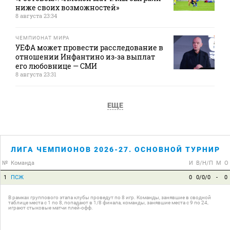
ниже своих возможностей»
8 августа 23:34
ЧЕМПИОНАТ МИРА
УЕФА может провести расследование в
отношении Инфантино из‑за выплат
его любовнице — СМИ
8 августа 23:31
ЕЩЕ
ЛИГА ЧЕМПИОНОВ 2026-27. ОСНОВНОЙ ТУРНИР
№
Команда
И
В/Н/П
М
О
1
ПСЖ
0
0/0/0
-
0
В рамках группового этапа клубы проведут по 8 игр. Команды, занявшие в сводной
таблице места с 1 по 8, попадают в 1/8 финала, команды, занявшие места с 9 по 24,
играют стыковые матчи плей-офф.