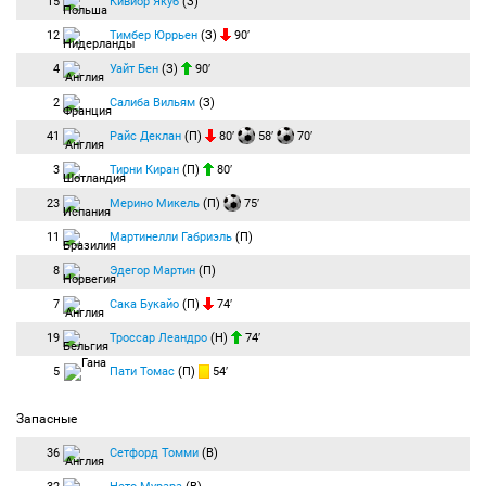
15
Кивиор Якуб
(З)
12
Тимбер Юррьен
(З)
90′
4
Уайт Бен
(З)
90′
2
Салиба Вильям
(З)
41
Райс Деклан
(П)
80′
58′
70′
3
Тирни Киран
(П)
80′
23
Мерино Микель
(П)
75′
11
Мартинелли Габриэль
(П)
8
Эдегор Мартин
(П)
7
Сака Букайо
(П)
74′
19
Троссар Леандро
(Н)
74′
5
Пати Томас
(П)
54′
Запасные
36
Сетфорд Томми
(В)