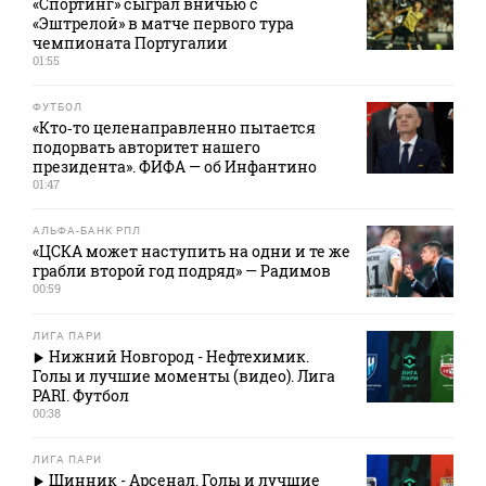
«Спортинг» сыграл вничью с
«Эштрелой» в матче первого тура
чемпионата Португалии
01:55
ФУТБОЛ
«Кто‑то целенаправленно пытается
подорвать авторитет нашего
президента». ФИФА — об Инфантино
01:47
АЛЬФА-БАНК РПЛ
«ЦСКА может наступить на одни и те же
грабли второй год подряд» — Радимов
00:59
ЛИГА ПАРИ
Нижний Новгород - Нефтехимик.
Голы и лучшие моменты (видео). Лига
PARI. Футбол
00:38
ЛИГА ПАРИ
Шинник - Арсенал. Голы и лучшие