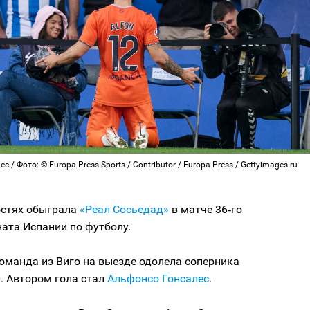
 / Фото: © Europa Press Sports / Contributor / Europa Press / Gettyimages.ru
остях обыграла
«Реал Сосьедад»
в матче 36‑го
ата Испании по футболу.
оманда из Виго на выезде одолела соперника
0. Автором гола стал
Альфонсо Гонсалес
.