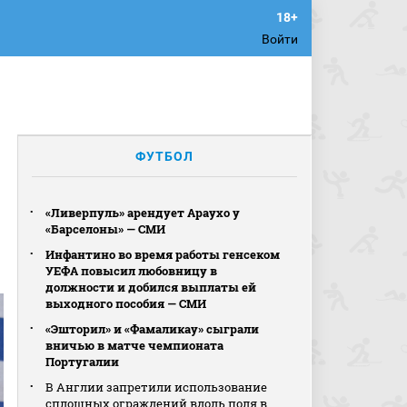
Войти
ФУТБОЛ
«Ливерпуль» арендует Араухо у
«Барселоны» — СМИ
Инфантино во время работы генсеком
УЕФА повысил любовницу в
должности и добился выплаты ей
выходного пособия — СМИ
«Эшторил» и «Фамаликау» сыграли
вничью в матче чемпионата
Португалии
В Англии запретили использование
сплошных ограждений вдоль поля в