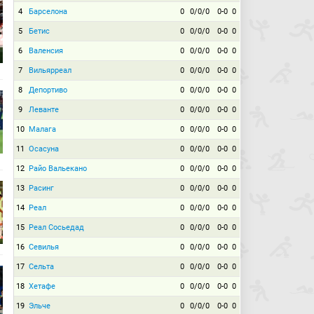
4
Барселона
0
0/0/0
0-0
0
5
Бетис
0
0/0/0
0-0
0
6
Валенсия
0
0/0/0
0-0
0
7
Вильярреал
0
0/0/0
0-0
0
8
Депортиво
0
0/0/0
0-0
0
9
Леванте
0
0/0/0
0-0
0
10
Малага
0
0/0/0
0-0
0
11
Осасуна
0
0/0/0
0-0
0
12
Райо Вальекано
0
0/0/0
0-0
0
13
Расинг
0
0/0/0
0-0
0
14
Реал
0
0/0/0
0-0
0
15
Реал Сосьедад
0
0/0/0
0-0
0
16
Севилья
0
0/0/0
0-0
0
17
Сельта
0
0/0/0
0-0
0
18
Хетафе
0
0/0/0
0-0
0
19
Эльче
0
0/0/0
0-0
0