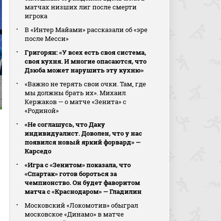
матчах низших лиг после смерти
игрока
В «Интер Майами» рассказали об «эре
после Месси»
Григорян: «У всех есть своя система,
своя кухня. И многие опасаются, что
Дзюба может нарушить эту кухню»
«Важно не терять свои очки. Там, где
мы должны брать их». Михаил
Кержаков — о матче «Зенита» с
«Родиной»
«Не соглашусь, что Даку
индивидуалист. Доволен, что у нас
появился новый яркий форвард» —
Карседо
«Игра с «Зенитом» показала, что
«Спартак» готов бороться за
чемпионство. Он будет фаворитом
матча с «Краснодаром» — Гладилин
Московский «Локомотив» обыграл
московское «Динамо» в матче