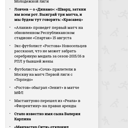
Молодежной лиги
Ловчев — о «Динамо»: «Шварц, заткни
им всем рот. Выиграй три матча, и
мы будем тут говорить: «Красавец»
«Алания» проведет первый матч на
обновленном Республиканском
стадионе «Спартак» 15 августа
Экс‑футболист «Ростова» Новосельцев
рассказал, что не может забрать
серебряную медаль за сезон‑2015/16 в
РПЛ у бывшей жены
Футболисты «Сочи» прилетели в
Москву на матч Первой лиги с
«Торпедо»
«Ростов» обыграл «Зенит» в матче
МФЛ
Мастантуоно перешел из «Реала» в
«Фиорентину» на правах аренды
Стало известно имя сына Валерия
Карпина
«Манчестер Сити» отклонил