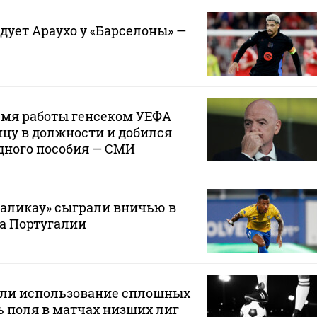
дует Араухо у «Барселоны» —
емя работы генсеком УЕФА
цу в должности и добился
дного пособия — СМИ
маликау» сыграли вничью в
а Португалии
или использование сплошных
 поля в матчах низших лиг