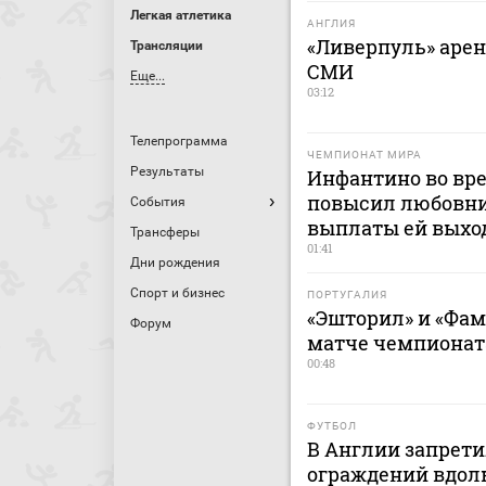
Легкая атлетика
АНГЛИЯ
«Ливерпуль» арен
Трансляции
СМИ
Еще...
03:12
Телепрограмма
ЧЕМПИОНАТ МИРА
Результаты
Инфантино во вр
повысил любовни
События
выплаты ей выхо
Трансферы
01:41
Дни рождения
Спорт и бизнес
ПОРТУГАЛИЯ
«Эшторил» и «Фа
Форум
матче чемпионат
00:48
ФУТБОЛ
В Англии запрет
ограждений вдоль