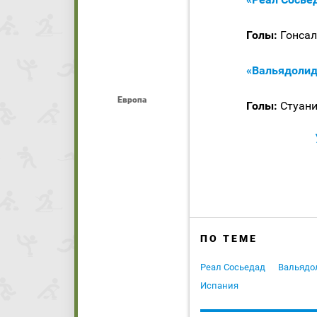
Голы:
Гонсале
«Вальядолид
Европа
Голы:
Стуани,
ПО ТЕМЕ
Реал Сосьедад
Вальядо
Испания