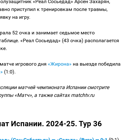
полузащитник «Реал Сосьедад» Арсен Захарян,
авно приступил к тренировкам после травмы,
явку на игру.
рала 52 очка и занимает седьмое место
таблице. «Реал Сосьедад» (43 очка) располагается
ке.
 матче игрового дня
«Жирона»
на выезде победила
»
(1:0).
сляции матчей чемпионата Испании смотрите
руппы «Матч», а также сайтах matchtv.ru
ат Испании. 2024-25. Тур 36
ад» (Сан-Себастьян) — «Сельта» (Виго) — 0:1
(0:1)