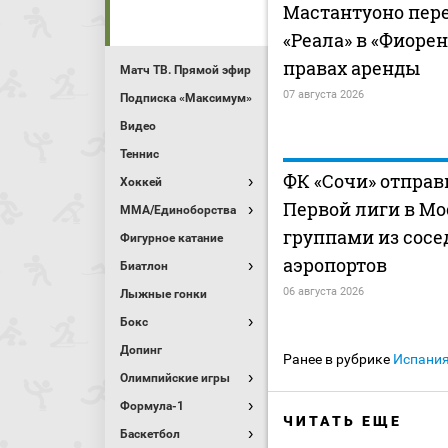
Мастантуоно пер
«Реала» в «Фиоре
правах аренды
Матч ТВ. Прямой эфир
07 августа 2026
Подписка «Максимум»
Видео
Теннис
ФК «Сочи» отправ
Хоккей
Первой лиги в Мо
MMA/Единоборства
группами из сосе
Фигурное катание
аэропортов
Биатлон
06 августа 2026
Лыжные гонки
Бокс
Допинг
Ранее в рубрике
Испани
Олимпийские игры
Формула-1
ЧИТАТЬ ЕЩЕ
Баскетбол