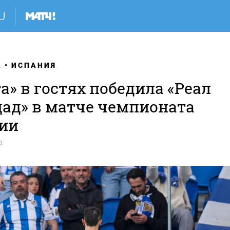
А
ИСПАНИЯ
а» в гостях победила «Реал
дад» в матче чемпионата
ии
0