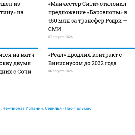
ешел из
«Манчестер Сити» отклонил
нтину» на
предложение «Барселоны» в
€50 млн за трансфер Родри —
СМИ
07 августа 2026
ится на матч
«Реал» продлил контракт с
скву двумя
Винисиусом до 2032 года
дних с Сочи
06 августа 2026
я
:
Чемпионат Испании. Севилья - Лас-Пальмас