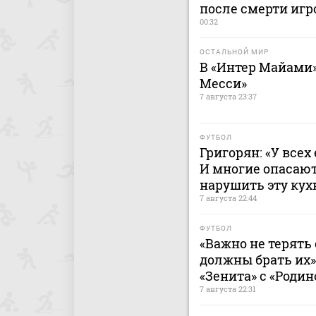
после смерти игр
00:32
ОСТАЛЬНОЙ МИР
В «Интер Майами»
Месси»
7 августа 23:37
ФУТБОЛ
Григорян: «У всех
И многие опасают
нарушить эту ку
7 августа 22:44
ФУТБОЛ
«Важно не терять 
должны брать их»
«Зенита» с «Родин
7 августа 22:31