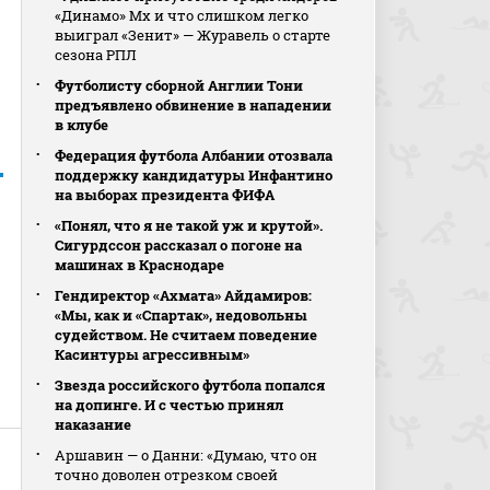
«Динамо» Мх и что слишком легко
выиграл «Зенит» — Журавель о старте
сезона РПЛ
Футболисту сборной Англии Тони
предъявлено обвинение в нападении
в клубе
Федерация футбола Албании отозвала
поддержку кандидатуры Инфантино
на выборах президента ФИФА
«Понял, что я не такой уж и крутой».
Сигурдссон рассказал о погоне на
машинах в Краснодаре
Гендиректор «Ахмата» Айдамиров:
«Мы, как и «Спартак», недовольны
судейством. Не считаем поведение
Касинтуры агрессивным»
Звезда российского футбола попался
на допинге. И с честью принял
наказание
Аршавин — о Данни: «Думаю, что он
точно доволен отрезком своей