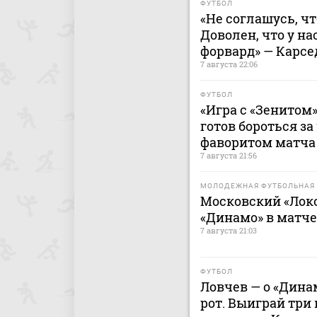
ФУТБОЛ
«Не соглашусь, ч
Доволен, что у н
форвард» — Карсе
7 августа 22:06
ФУТБОЛ
«Игра с «Зенитом»
готов бороться за
фаворитом матча 
7 августа 21:56
МОЛОДЕЖНАЯ ФУТБОЛЬНАЯ 
Московский «Лок
«Динамо» в матч
7 августа 21:03
ФУТБОЛ
Ловчев — о «Дина
рот. Выиграй три 