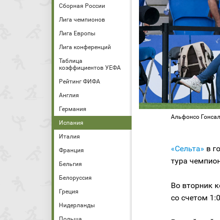
Сборная России
Лига чемпионов
Лига Европы
Лига конференций
Таблица
коэффициентов УЕФА
Рейтинг ФИФА
Англия
Германия
Альфонсо Гонсалес
Испания
Италия
«Сельта»
в г
Франция
тура чемпион
Бельгия
Белоруссия
Во вторник к
Греция
со счетом 1:
Нидерланды
Польша