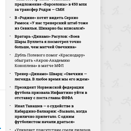
предложение «Барселоны» в €50 млн
за трансфер Родри — СМИ
В «Родине» хотят видеть Серхио
Рамоса: «У нас тренерский штаб тоже
из Севильи. Шикарно бы вписался!»
Вратарь «Динамо» Расулов: «Боев
Шары Буллета я посмотрел точно
больше, чем матчей Овечкина»
Дубль Полевого помог «Краснодару»
обыграть «Акрон‑Академию
Коноплева» в матче МФЛ
Тренер «Динамо» Шварц: «Овечкин —
легенда. В любое время мы его ждем»
Президент Норвежской федерации
футбола призвала Инфантино уйти в
отставку с поста главы ФИФА
Инал Танашев — о судействе в
Кабардино‑Балкарии: «Бывало, когда
прилично прилетало. С одним
футболистом начали драться»
«Удивляет присутствие среди лидеров