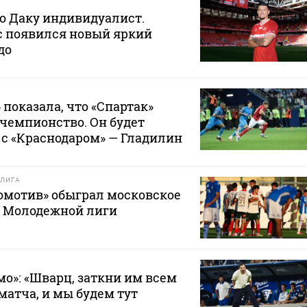
то Даку индивидуалист.
ас появился новый яркий
до
 показала, что «Спартак»
 чемпионство. Он будет
с «Краснодаром» — Гладилин
ЛИГА
омотив» обыграл московское
е Молодежной лиги
мо»: «Шварц, заткни им всем
матча, и мы будем тут