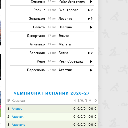
Севилья
Райо Вальекано
15 авг
Расинг
Вильярреал
16 авг
Эспаньол
Леванте
16 авг
Сельта
Осасуна
16 авг
Депортиво
Эльче
17 авг
Атлетико
Малага
19 авг
Валенсия
Бетис
25 авг
Реал
Реал Сосьедад
26 авг
Барселона
Атлетик
27 авг
ЧЕМПИОНАТ ИСПАНИИ 2026-27
№
Команда
И
В/Н/П
М
О
1
Алавес
0
0/0/0
0-0
0
2
Атлетик
0
0/0/0
0-0
0
3
Атлетико
0
0/0/0
0-0
0