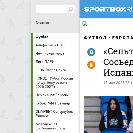
Главная
Футбол
ФУТБОЛ
ЕВРОП
Альфа-Банк РПЛ
«Сельт
R
Чемпионат мира
Сосье
Лига ПАРИ
Y
Испан
LEON-Вторая лига
FONBET Кубок России
по футболу сезона
13 мая 2025 23:1
2026-2027 гг.
Чемпионат Европы
Кубок PARI Премьер
OLIMPBET Суперкубок
России
Молодежная
футбольная лига