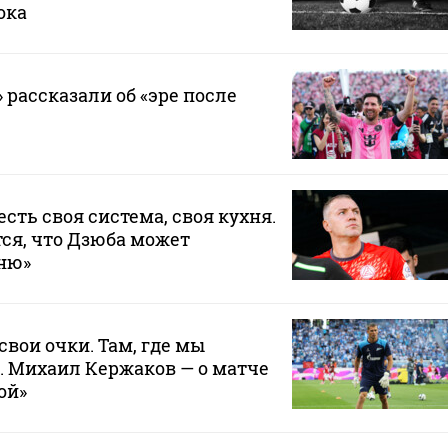
ока
 рассказали об «эре после
 есть своя система, своя кухня.
ся, что Дзюба может
хню»
свои очки. Там, где мы
. Михаил Кержаков — о матче
ой»