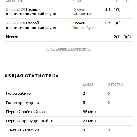
Дата (тур)
Игра
П
Н
27.08.2020
Первый
Кукеси
—
2:1
1(1)
квалификационный раунд
Славия Сф
17.09.2020
Второй
Кукеси
—
0:4
1(0)
квалификационный раунд
Вольфсбург
Итого:
2(1)
0(0)
? Условные обозначения
ОБЩАЯ СТАТИСТИКА
Дома
В гостях
Голов забито
2
0
Голов пропущено
5
0
Первый забитый гол
85 мин.
Первый пропущенный гол
21 мин.
Желтые карточки
4
0