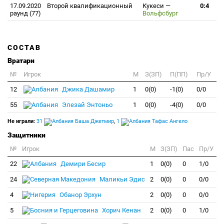
17.09.2020
Второй квалификационный
Кукеси
—
0:4
раунд (77)
Вольфсбург
СОСТАВ
Вратари
№
Игрок
M
З(ЗП)
П(ПП)
Пр/У
12
Джика Дашамир
1
0(0)
-1(0)
0/0
55
Элезай Энтоньо
1
0(0)
-4(0)
0/0
Не играли:
31
Баша Джетмир
,
1
Тафас Ангело
Защитники
№
Игрок
M
З(ЗП)
Пас
Пр/У
22
Демири Бесир
1
0(0)
0
1/0
24
Маликьи Эдис
2
0(0)
0
0/0
4
Обанор Эрхун
2
0(0)
0
0/0
5
Хорич Кенан
2
0(0)
0
1/0