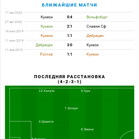
БЛИЖАЙШИЕ МАТЧИ
17 сен 2020
Кукеси
0:4
Вольфсбург
27 авг 2020
Кукеси
2:1
Славия Сф
18 июл 2019
Кукеси
1:1
Дебрецен
11 июл 2019
Дебрецен
3:0
Кукеси
11 янв 2019
Ростов
1:1
Кукеси
ПОСЛЕДНЯЯ РАССТАНОВКА
(4-2-3-1)
13.Халачи
9.Гури
7.Зегири
4.Шамети
8.Эмини
1.Количи