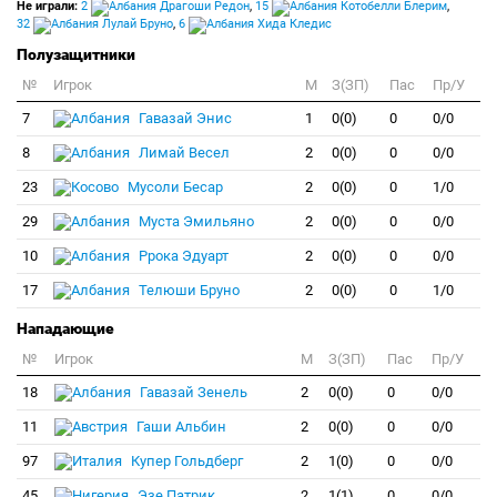
Не играли:
2
Драгоши Редон
,
15
Котобелли Блерим
,
32
Лулай Бруно
,
6
Хида Кледис
Полузащитники
№
Игрок
M
З(ЗП)
Пас
Пр/У
7
Гавазай Энис
1
0(0)
0
0/0
8
Лимай Весел
2
0(0)
0
0/0
23
Мусоли Бесар
2
0(0)
0
1/0
29
Муста Эмильяно
2
0(0)
0
0/0
10
Ррока Эдуарт
2
0(0)
0
0/0
17
Телюши Бруно
2
0(0)
0
1/0
Нападающие
№
Игрок
M
З(ЗП)
Пас
Пр/У
18
Гавазай Зенель
2
0(0)
0
0/0
11
Гаши Альбин
2
0(0)
0
0/0
97
Купер Гольдберг
2
1(0)
0
0/0
45
Эзе Патрик
2
1(1)
0
0/0