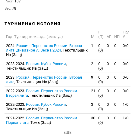
Рост:
187
Вес:
78
ТУРНИРНАЯ ИСТОРИЯ
Г
Пр/
Год. Турнир, команда (амплуа)
М
(П)
АГ
НП
У
2024.
Россия. Первенство России. Вторая
1
0
0
0
0/0
лига. Дивизион А. Весна 2024
, Текстильщик
(0)
Ив (Защ)
2023-2024.
Россия. Кубок России
,
2
0
0
0
0/0
Текстильщик Ив (Защ)
(0)
2023.
Россия. Первенство России. Вторая
9
0
0
0
0/0
лига
, Текстильщик Ив (Защ)
(0)
2022-2023.
Россия. Первенство России.
21
0
0
0
0/0
Вторая лига
, Текстильщик Ив (Защ)
(0)
2022-2023.
Россия. Кубок России
,
3
0
0
0
1/0
Текстильщик Ив (Защ)
(0)
2021-2022.
Россия. Первенство России.
30
0
0
0
1/0
Первая лига
, Томь (Защ)
(0)
ЕЩЕ