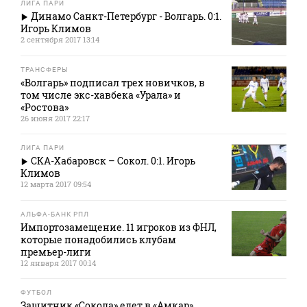
ЛИГА ПАРИ
Динамо Санкт-Петербург - Волгарь. 0:1.
Игорь Климов
2 сентября 2017 13:14
ТРАНСФЕРЫ
«Волгарь» подписал трех новичков, в
том числе экс-хавбека «Урала» и
«Ростова»
26 июня 2017 22:17
ЛИГА ПАРИ
СКА-Хабаровск – Сокол. 0:1. Игорь
Климов
12 марта 2017 09:54
АЛЬФА-БАНК РПЛ
Импортозамещение. 11 игроков из ФНЛ,
которые понадобились клубам
премьер-лиги
12 января 2017 00:14
ФУТБОЛ
Защитник «Сокола» едет в «Амкар»