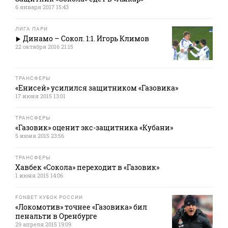
6 января 2017 15:43
ЛИГА ПАРИ
Динамо – Сокол. 1:1. Игорь Климов
22 октября 2016 21:15
ТРАНСФЕРЫ
«Енисей» усилился защитником «Газовика»
17 июня 2015 13:01
ТРАНСФЕРЫ
«Газовик» оценит экс-защитника «Кубани»
5 июня 2015 23:56
ТРАНСФЕРЫ
Хавбек «Сокола» переходит в «Газовик»
1 июня 2015 14:06
FONBET КУБОК РОССИИ
«Локомотив» точнее «Газовика» бил
пенальти в Оренбурге
29 апреля 2015 19:09