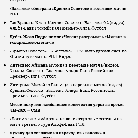
«Балтика» обыграла «Крылья Советов» в гостевом матче
РПЛ
Гол Брайана Хиля. Крылья Советов - Балтика. 0:2 (видео).
Альфа-Банк Российская Премьер-Лига. Футбол
Дубль Жоао Педро помог «Челси» разгромить «Милан» в
товарищеском матче
«Крылья Советов» — «Балтика» — 0:2. Хиль удвоил счет на
81‑й минуте матча РПЛ. Видео
Интервью Аймана Мурида в перерыве матча (видео).
Крылья Советов - Балтика. Альфа-Банк Российская
Премьер-Лига. Футбол
Интервью Михайло Баньяца в перерыве матча (видео).
Крылья Советов - Балтика. Альфа-Банк Российская
Премьер-Лига. Футбол
Месси получил наибольшее количество угроз за время
ЧМ‑2026 — СМИ
«Локомотив» и «Акрон» назвали стартовые составы на
матч третьего тура Альфа‑Банк РПЛ
Лукаку дал согласие на переход из «Наполи» в