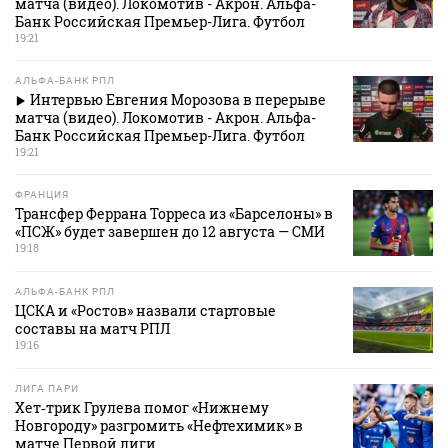
матча (видео). Локомотив - Акрон. Альфа-
Банк Российская Премьер-Лига. Футбол
19:21
АЛЬФА-БАНК РПЛ
Интервью Евгения Морозова в перерыве
матча (видео). Локомотив - Акрон. Альфа-
Банк Российская Премьер-Лига. Футбол
19:21
ФРАНЦИЯ
Трансфер Феррана Торреса из «Барселоны» в
«ПСЖ» будет завершен до 12 августа — СМИ
19:18
АЛЬФА-БАНК РПЛ
ЦСКА и «Ростов» назвали стартовые
составы на матч РПЛ
19:16
ЛИГА ПАРИ
Хет‑трик Грулева помог «Нижнему
Новгороду» разгромить «Нефтехимик» в
матче Первой лиги