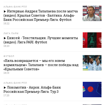
АЛЬФА-БАНК РПЛ
Интервью Андрея Талалаева после матча
(видео). Крылья Советов - Балтика. Альфа-
Банк Российская Премьер-Лига. Футбол
18:22
ЛИГА ПАРИ
Енисей - Текстильщик. Лучшие моменты
(видео). Лига PARI. Футбол
18:20
ФУТБОЛ
«Хиль возвращается — мы его зовем
кормильцем». Талалаев — после победы над
«Крыльями Советов»
18:19
АЛЬФА-БАНК РПЛ
Локомотив - Акрон. Альфа-Банк
Российская Премьер-Лига. Тур 3
17:25