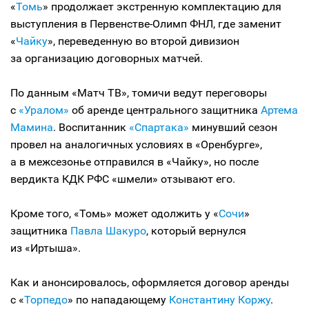
«
Томь
» продолжает экстренную комплектацию для
выступления в Первенстве-Олимп ФНЛ, где заменит
«
Чайку
», переведенную во второй дивизион
за организацию договорных матчей.
По данным «Матч ТВ», томичи ведут переговоры
с
«Уралом»
об аренде центрального защитника
Артема
Мамина
. Воспитанник
«Спартака»
минувший сезон
провел на аналогичных условиях в «Оренбурге»,
а в межсезонье отправился в «Чайку», но после
вердикта КДК РФС «шмели» отзывают его.
Кроме того, «Томь» может одолжить у «
Сочи
»
защитника
Павла Шакуро
, который вернулся
из «Иртыша».
Как и анонсировалось, оформляется договор аренды
с «
Торпедо
» по нападающему
Константину Коржу
.