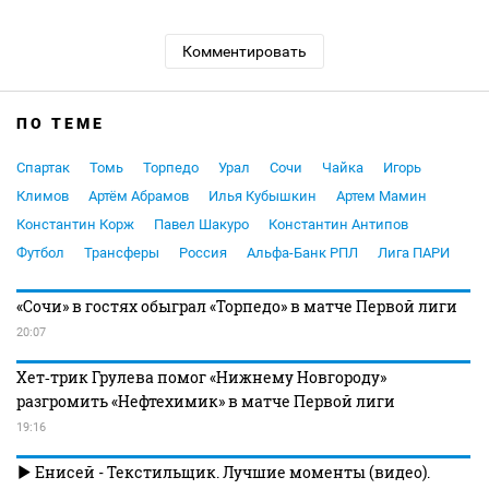
Комментировать
ПО ТЕМЕ
Спартак
Томь
Торпедо
Урал
Сочи
Чайка
Игорь
Климов
Артём Абрамов
Илья Кубышкин
Артем Мамин
Константин Корж
Павел Шакуро
Константин Антипов
Футбол
Трансферы
Россия
Альфа-Банк РПЛ
Лига ПАРИ
«Сочи» в гостях обыграл «Торпедо» в матче Первой лиги
20:07
Хет‑трик Грулева помог «Нижнему Новгороду»
разгромить «Нефтехимик» в матче Первой лиги
19:16
Енисей - Текстильщик. Лучшие моменты (видео).