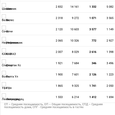
2 832
14 161
1 332
5 082
Шинник
2 318
9 272
1 071
3 565
Велес
2 120
10 603
3 577
1 149
Сочи
2 065
10 326
772
2 927
Нефтехимик
2 007
8 029
2 616
1 398
КАМАЗ
1 921
7 684
346
3 496
Спартак Кс
1 900
7 601
2 126
1 223
Волга Ул
1 865
9 325
1 741
2 050
Уфа
1 553
6 214
1 412
1 694
Ленинградец
СП – Средняя посещаемость, ОП – Общая посещаемость, СПД – Средняя
посещаемость дома, СПГ - Средняя посещаемость в гостях