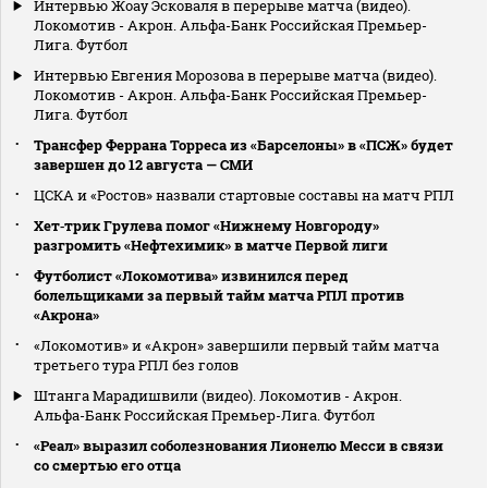
Интервью Жоау Эсковаля в перерыве матча (видео).
Локомотив - Акрон. Альфа-Банк Российская Премьер-
Лига. Футбол
Интервью Евгения Морозова в перерыве матча (видео).
Локомотив - Акрон. Альфа-Банк Российская Премьер-
Лига. Футбол
Трансфер Феррана Торреса из «Барселоны» в «ПСЖ» будет
завершен до 12 августа — СМИ
ЦСКА и «Ростов» назвали стартовые составы на матч РПЛ
Хет‑трик Грулева помог «Нижнему Новгороду»
разгромить «Нефтехимик» в матче Первой лиги
Футболист «Локомотива» извинился перед
болельщиками за первый тайм матча РПЛ против
«Акрона»
«Локомотив» и «Акрон» завершили первый тайм матча
третьего тура РПЛ без голов
Штанга Марадишвили (видео). Локомотив - Акрон.
Альфа-Банк Российская Премьер-Лига. Футбол
«Реал» выразил соболезнования Лионелю Месси в связи
со смертью его отца