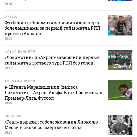
19:16
ФУТБОЛ
Футболист «Локомотива» извинился перед
болельщиками за первый тайм матча РПЛ
против «Акрона»
19:02
АЛЬФА-БАНК РПЛ
«Локомотив» и «Акрон» завершили первый
тайм матча третьего тура РПЛ без голов
18:48
АЛЬФА-БАНК РПЛ
Штанга Марадишвили (видео).
Локомотив - Акрон. Альфа-Банк Российская
Премьер-Лига. Футбол
18:44
ИСПАНИЯ
«Реал» выразил соболезнования Лионелю
Месси в связи со смертью его отца
18:23