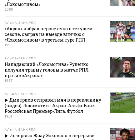
«Локомотивом»
20:00
АЛЬФА-БАНК РПЛ
«Акрон» набрал первое очко в текущем
сезоне, сыграв на выезде вничью с
«Локомотивом» в третьем туре РПЛ
19:55
АЛЬФА-БАНК РПЛ
Нападающий «Локомотива» Руденко
получил травму головы в матче РПЛ
против «Акрона»
19:37
АЛЬФА-БАНК РПЛ
Дмитриев отправил мяч в перекладину
(видео). Локомотив - Акрон. Альфа-Банк
Российская Премьер-Лига. Футбол
19:31
АЛЬФА-БАНК РПЛ
Интервью Жоау Эсковаля в перерыве