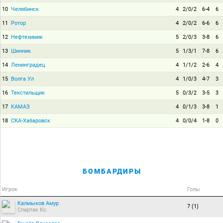
10
Челябинск
4
2/0/2
6-4
6
11
Ротор
4
2/0/2
6-6
6
12
Нефтехимик
5
2/0/3
3-8
6
13
Шинник
5
1/3/1
7-8
6
14
Ленинградец
4
1/1/2
2-6
4
15
Волга Ул
4
1/0/3
4-7
3
16
Текстильщик
5
0/3/2
3-5
3
17
КАМАЗ
4
0/1/3
3-8
1
18
СКА-Хабаровск
4
0/0/4
1-8
0
БОМБАРДИРЫ
Игрок
Голы
Калмыков Амур
7 (1)
Спартак Кс