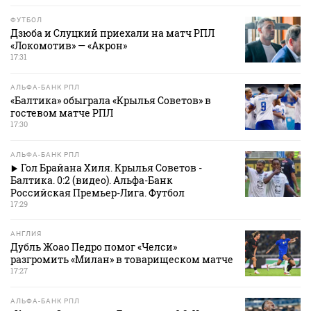
ФУТБОЛ
Дзюба и Слуцкий приехали на матч РПЛ
«Локомотив» — «Акрон»
17:31
АЛЬФА-БАНК РПЛ
«Балтика» обыграла «Крылья Советов» в
гостевом матче РПЛ
17:30
АЛЬФА-БАНК РПЛ
Гол Брайана Хиля. Крылья Советов -
Балтика. 0:2 (видео). Альфа-Банк
Российская Премьер-Лига. Футбол
17:29
АНГЛИЯ
Дубль Жоао Педро помог «Челси»
разгромить «Милан» в товарищеском матче
17:27
АЛЬФА-БАНК РПЛ