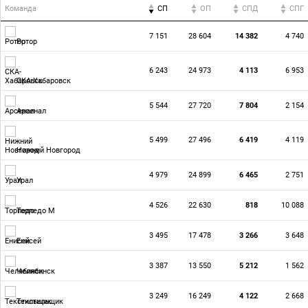
Команда
СП
ОП
CПД
CПГ
7 151
28 604
14 382
4 740
Ротор
6 243
24 973
4 113
6 953
СКА-Хабаровск
5 544
27 720
7 804
2 154
Арсенал
5 499
27 496
6 419
4 119
Нижний Новгород
4 979
24 899
6 465
2 751
Урал
4 526
22 630
818
10 088
Торпедо М
3 495
17 478
3 266
3 648
Енисей
3 387
13 550
5 212
1 562
Челябинск
3 249
16 249
4 122
2 668
Текстильщик