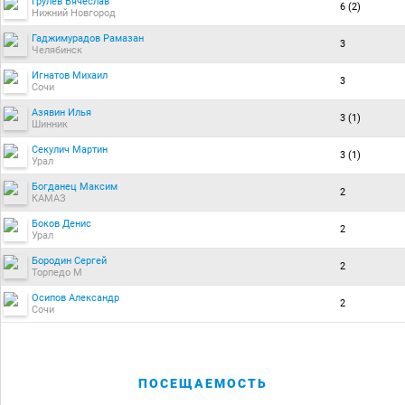
Грулёв Вячеслав
6 (2)
Нижний Новгород
Гаджимурадов Рамазан
3
Челябинск
Игнатов Михаил
3
Сочи
Азявин Илья
3 (1)
Шинник
Секулич Мартин
3 (1)
Урал
Богданец Максим
2
КАМАЗ
Боков Денис
2
Урал
Бородин Сергей
2
Торпедо М
Осипов Александр
2
Сочи
ПОСЕЩАЕМОСТЬ