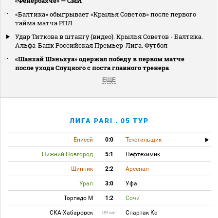
«Фенербахче» — СМИ
«Балтика» обыгрывает «Крылья Советов» после первого
тайма матча РПЛ
Удар Титкова в штангу (видео). Крылья Советов - Балтика.
Альфа-Банк Российская Премьер-Лига. Футбол
«Шанхай Шэньхуа» одержал победу в первом матче
после ухода Слуцкого с поста главного тренера
ЕЩЕ
ЛИГА PARI . 05 ТУР
Енисей
0:0
Текстильщик
Нижний Новгород
5:1
Нефтехимик
Шинник
2:2
Арсенал
Урал
3:0
Уфа
Торпедо М
1:2
Сочи
СКА-Хабаровск
Спартак Кс
09 авг