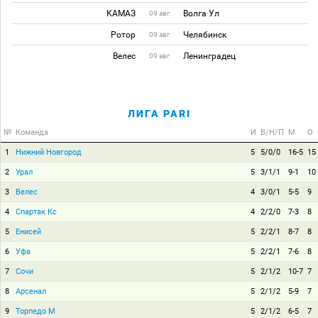
КАМАЗ
Волга Ул
09 авг
Ротор
Челябинск
09 авг
Велес
Ленинградец
09 авг
ЛИГА PARI
№
Команда
И
В/Н/П
М
О
1
Нижний Новгород
5
5/0/0
16-5
15
2
Урал
5
3/1/1
9-1
10
3
Велес
4
3/0/1
5-5
9
4
Спартак Кс
4
2/2/0
7-3
8
5
Енисей
5
2/2/1
8-7
8
6
Уфа
5
2/2/1
7-6
8
7
Сочи
5
2/1/2
10-7
7
8
Арсенал
5
2/1/2
5-9
7
9
Торпедо М
5
2/1/2
6-5
7