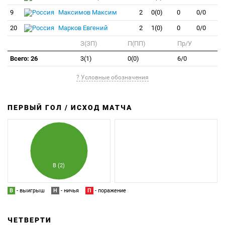
9
Максимов Максим
2
0(0)
0
0/0
20
Марков Евгений
2
1(0)
0
0/0
З(ЗП)
П(ПП)
Пр/У
Всего: 26
3(1)
0(0)
6/0
? Условные обозначения
ПЕРВЫЙ ГОЛ / ИСХОД МАТЧА
З
П
В (2)
В
- выигрыш
Н
- ничья
П
- поражение
ЧЕТВЕРТИ