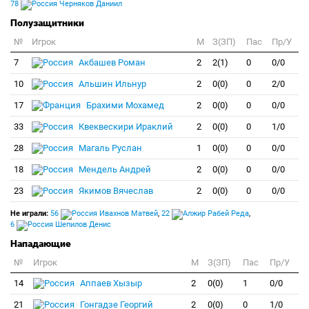
78
Черняков Даниил
Полузащитники
№
Игрок
M
З(ЗП)
Пас
Пр/У
7
Акбашев Роман
2
2(1)
0
0/0
10
Альшин Ильнур
2
0(0)
0
2/0
17
Брахими Мохамед
2
0(0)
0
0/0
33
Квеквескири Ираклий
2
0(0)
0
1/0
28
Магаль Руслан
1
0(0)
0
0/0
18
Мендель Андрей
2
0(0)
0
0/0
23
Якимов Вячеслав
2
0(0)
0
0/0
Не играли:
56
Ивахнов Матвей
,
22
Рабей Реда
,
6
Шепилов Денис
Нападающие
№
Игрок
M
З(ЗП)
Пас
Пр/У
14
Аппаев Хызыр
2
0(0)
1
0/0
21
Гонгадзе Георгий
2
0(0)
0
1/0