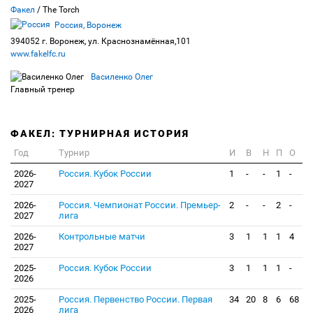
Факел
/ The Torch
Россия, Воронеж
394052 г. Воронеж, ул. Краснознамённая,101
www.fakelfc.ru
Василенко Олег
Главный тренер
ФАКЕЛ: ТУРНИРНАЯ ИСТОРИЯ
Год
Турнир
И
В
Н
П
О
2026-
Россия. Кубок России
1
-
-
1
-
2027
2026-
Россия. Чемпионат России. Премьер-
2
-
-
2
-
2027
лига
2026-
Контрольные матчи
3
1
1
1
4
2027
2025-
Россия. Кубок России
3
1
1
1
-
2026
2025-
Россия. Первенство России. Первая
34
20
8
6
68
2026
лига