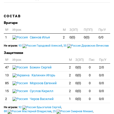
СОСТАВ
Вратари
№
Игрок
M
З(ЗП)
П(ПП)
Пр/У
1
Свинов Илья
2
0(0)
0(0)
0/0
Не играли:
93
Городовой Алексей
,
35
Доровских Вячеслав
Защитники
№
Игрок
M
З(ЗП)
Пас
Пр/У
47
Божин Сергей
2
0(0)
0
2/0
13
Калинин Игорь
2
0(0)
0
0/0
85
Морозов Евгений
2
0(0)
0
0/0
15
Суслов Кирилл
2
0(0)
0
0/0
2
Черов Василий
1
0(0)
0
0/0
Не играли:
92
Брызгалов Сергей
,
88
Мастерной Владислав
,
25
Смирнов Михаил
,