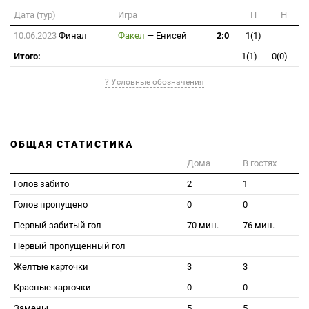
Дата (тур)
Игра
П
Н
10.06.2023
Финал
Факел
—
Енисей
2:0
1(1)
Итого:
1(1)
0(0)
? Условные обозначения
ОБЩАЯ СТАТИСТИКА
Дома
В гостях
Голов забито
2
1
Голов пропущено
0
0
Первый забитый гол
70 мин.
76 мин.
Первый пропущенный гол
Желтые карточки
3
3
Красные карточки
0
0
Замены
5
5