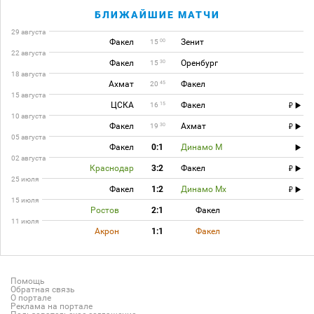
БЛИЖАЙШИЕ МАТЧИ
29 августа
Факел
Зенит
00
15
22 августа
Факел
Оренбург
30
15
18 августа
Ахмат
Факел
45
20
15 августа
ЦСКА
Факел
15
16
10 августа
Факел
Ахмат
30
19
05 августа
Факел
0:1
Динамо М
02 августа
Краснодар
3:2
Факел
25 июля
Факел
1:2
Динамо Мх
15 июля
Ростов
2:1
Факел
11 июля
Акрон
1:1
Факел
Помощь
Обратная связь
О портале
Реклама на портале