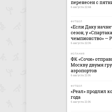
перенесен с пятн
6 августа 22:44
ФУТБОЛ
«Если Даку начнет
сезон, у «Спартак
чемпионство» — 
6 августа 22:36
ИСПАНИЯ
ФК «Сочи» отправ
Москву двумя гру
аэропортов
6 августа 21:06
ФУТБОЛ
«Реал» продлил к
года
6 августа 21:06