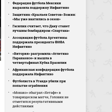
Федерация футбола Мексики
выразила поддержку Инфантино
Защитник «Крыльев Советов» Божин:
«Мы уже вкатились в сезон»
Гасилин считает, что Даку станет
лучшим бомбардиром «Спартака»
Ассоциация футбола Аргентины
поддержала президента ФИФА
Инфантино
рвью Игоря Калинина
Интервью Руслана
Интервью Рашида
«Витория» разгромила «Атлетико
ерыве матча
Безрукова после матча
Рахимова после матч
Паранаэнсе» и вышла в
четвертьфинал Кубка Бразилии
Африканская конфедерация футбола
поддержала Инфантино
Футболиста в Уганде убили при
попытке ограбления
«Монако» обыграл «Хетафе» в
товарищеском матче, Головин не
отметился результативными
действиями