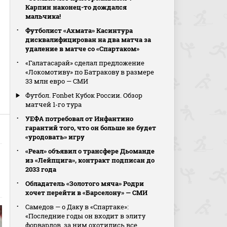
Карпин наконец-то дождался
мальчика!
Футболист «Ахмата» Касинтура
дисквалифицирован на два матча за
удаление в матче со «Спартаком»
«Галатасарай» сделал предложение
«Локомотиву» по Батракову в размере
33 млн евро — СМИ
Футбол. Fonbet Кубок России. Обзор
матчей 1-го тура
УЕФА потребовал от Инфантино
гарантий того, что он больше не будет
«уродовать» игру
«Реал» объявил о трансфере Дьоманде
из «Лейпцига», контракт подписан до
2033 года
Обладатель «Золотого мяча» Родри
хочет перейти в «Барселону» — СМИ
Самедов — о Даку в «Спартаке»:
«Последние годы он входит в элиту
форвардов, за ним охотились все