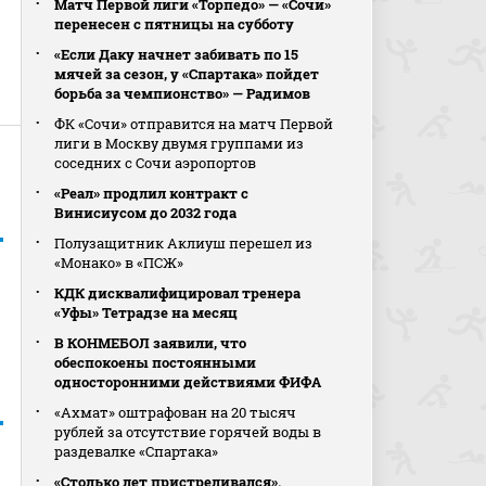
Матч Первой лиги «Торпедо» — «Сочи»
перенесен с пятницы на субботу
«Если Даку начнет забивать по 15
мячей за сезон, у «Спартака» пойдет
борьба за чемпионство» — Радимов
ФК «Сочи» отправится на матч Первой
лиги в Москву двумя группами из
соседних с Сочи аэропортов
«Реал» продлил контракт с
Винисиусом до 2032 года
Полузащитник Аклиуш перешел из
«Монако» в «ПСЖ»
КДК дисквалифицировал тренера
«Уфы» Тетрадзе на месяц
В КОНМЕБОЛ заявили, что
обеспокоены постоянными
односторонними действиями ФИФА
«Ахмат» оштрафован на 20 тысяч
рублей за отсутствие горячей воды в
раздевалке «Спартака»
«Столько лет пристреливался».