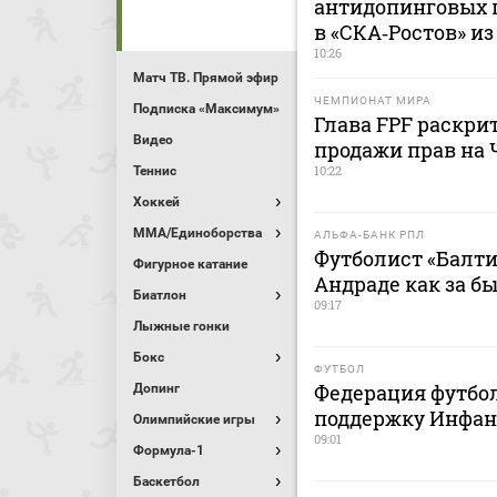
антидопинговых 
в «СКА‑Ростов» и
10:26
Матч ТВ. Прямой эфир
ЧЕМПИОНАТ МИРА
Подписка «Максимум»
Глава FPF раскри
Видео
продажи прав на
10:22
Теннис
Хоккей
MMA/Единоборства
АЛЬФА-БАНК РПЛ
Футболист «Балти
Фигурное катание
Андраде как за б
Биатлон
09:17
Лыжные гонки
Бокс
ФУТБОЛ
Федерация футбо
Допинг
поддержку Инфан
Олимпийские игры
09:01
Формула-1
Баскетбол