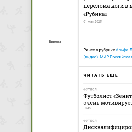
перелома ноги в 
«Рубина»
01 мая 2025
Европа
Ранее в рубрике
Альфа-
(видео). МИР Российска
ЧИТАТЬ ЕЩЕ
ФУТБОЛ
Футболист «Зенит
очень мотивирует
10:45
ФУТБОЛ
Дисквалифициро