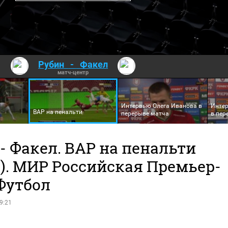
Рубин
-
Факел
матч-центр
Интервью Олега Иванова в
Инте
ВАР на пенальти
перерыве матча
в пер
- Факел. ВАР на пенальти
о). МИР Российская Премьер-
Футбол
9:21