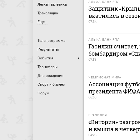
АЛЬФА-БАНК РПЛ
Легкая атлетика
Защитник «Крыль
Трансляции
вкатились в сезо
07:34
Еще...
АЛЬФА-БАНК РПЛ
Телепрограмма
Гасилин считает,
Результаты
бомбардиром «Сп
События
07:19
Трансферы
Дни рождения
ЧЕМПИОНАТ МИРА
Ассоциация футб
Спорт и бизнес
президента ФИФА
Форум
06:55
БРАЗИЛИЯ
«Витория» разгро
и вышла в четве
04:25