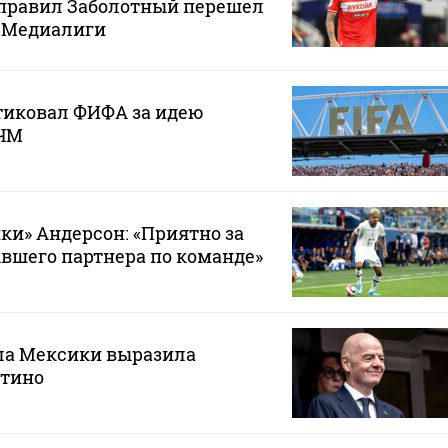
правил Заболотный перешел
з Медиалиги
тиковал ФИФА за идею
 ЧМ
ки» Андерсон: «Приятно за
ывшего партнера по команде»
ла Мексики выразила
тино