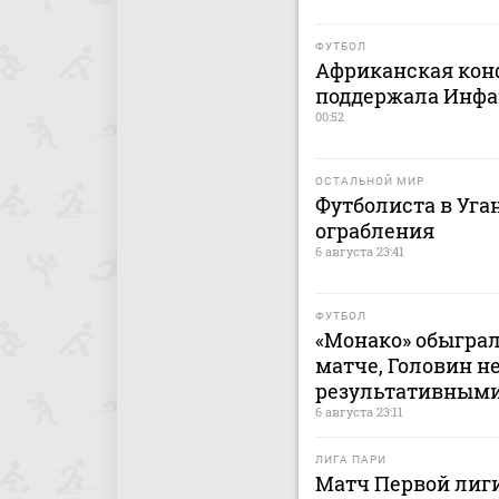
ФУТБОЛ
Африканская кон
поддержала Инфа
00:52
ОСТАЛЬНОЙ МИР
Футболиста в Уга
ограбления
6 августа 23:41
ФУТБОЛ
«Монако» обыграл
матче, Головин н
результативным
6 августа 23:11
ЛИГА ПАРИ
Матч Первой лиги