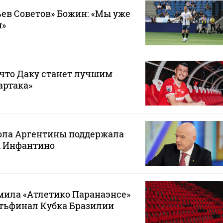
ев Советов» Божин: «Мы уже
н»
 что Даку станет лучшим
артака»
ола Аргентины поддержала
 Инфантино
мила «Атлетико Паранаэнсе»
ртьфинал Кубка Бразилии