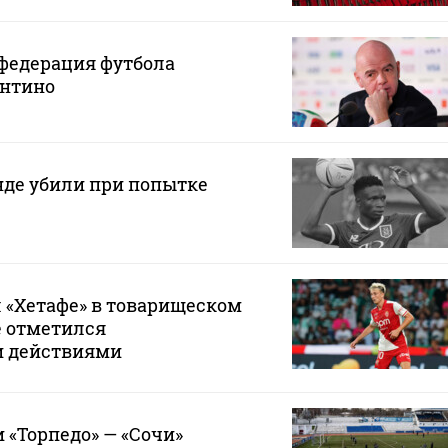
федерация футбола
нтино
нде убили при попытке
 «Хетафе» в товарищеском
е отметился
и действиями
 «Торпедо» — «Сочи»