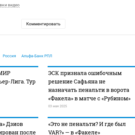
вки видео
Комментировать
Россия
Альфа-Банк РПЛ
 МИР
ЭСК признала ошибочным
ер-Лига. Тур
решение Сафьяна не
назначать пенальти в ворота
«Факела» в матче с «Рубином»
03 мая 2025
а» Дзиов
«Это не пенальти? И где был
ирован после
VAR?» — в «Факеле»