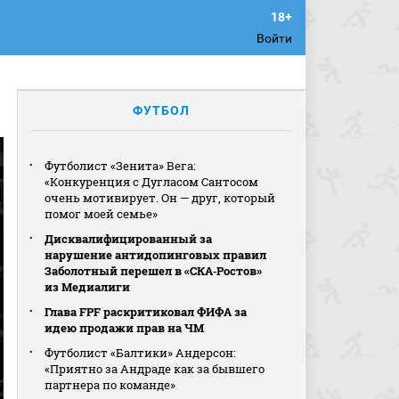
Войти
ФУТБОЛ
Футболист «Зенита» Вега:
«Конкуренция с Дугласом Сантосом
очень мотивирует. Он — друг, который
помог моей семье»
Дисквалифицированный за
нарушение антидопинговых правил
Заболотный перешел в «СКА‑Ростов»
из Медиалиги
Глава FPF раскритиковал ФИФА за
идею продажи прав на ЧМ
Футболист «Балтики» Андерсон:
«Приятно за Андраде как за бывшего
партнера по команде»