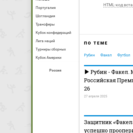
HTML-код вста
Португалия
Шотландия
Трансферы
Кубок конфедераций
Лига наций
ПО ТЕМЕ
Турниры сборных
Рубин
Факел
Футбол
Кубок Америки
Россия
Рубин - Факел.
Российская Премь
26
27 апреля 2025
Защитник «Факел
успешно проопер