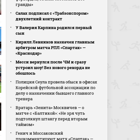
гранды»
Салах подписал с «Трабзонспором»
двухлетний контракт
У Валерия Карпина родился первый
сын
Кирилл Левников назначен главным
арбитром матча РПЛ «Спартак» —
«Краснодар»
Месси вернулся после ЧМ и сразу
устроил шоу! Без нового рекорда не
обошлось
Полиция Сеула провела обыск в офисах
Корейской футбольной ассоциации по
делу о назначении бывшего главного
тренера
Вратарь «Зенита» Москвичев — о
матче с «Балтикой»: «Не зря чуть
подтолкнул штангу перед вторым
таймом»
Генич и Моссаковский
прокомментируют матч «Спартак» —