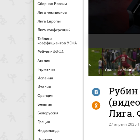
Сборная России
Лига чемпионов
Лига Европы
Лига конференций
Таблица
коэффициентов УЕФА
Рейтинг ФИФА
Англия
Дзиов покинул поле на
Германия
. Руслан Безруков
электрокаре
Удаление Моцпана
Испания
Италия
Рубин 
R
Франция
(виде
Y
Бельгия
Лига. 
Белоруссия
Греция
27 апреля 2025 1
Нидерланды
Польша