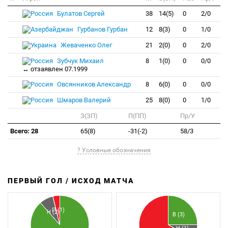
Булатов Сергей
38
14(5)
0
2/0
Гурбанов Гурбан
12
8(3)
0
1/0
Жеваченко Олег
21
2(0)
0
2/0
Зубчук Михаил
8
1(0)
0
0/0
↔ отзаявлен 07.1999
Овсянников Александр
8
6(0)
0
0/0
Шмаров Валерий
25
8(0)
0
1/0
З(ЗП)
П(ПП)
Пр/У
Всего: 28
65(8)
-31(-2)
58/3
? Условные обозначения
ПЕРВЫЙ ГОЛ / ИСХОД МАТЧА
З
П
П (1)
Н (2)
В (3)