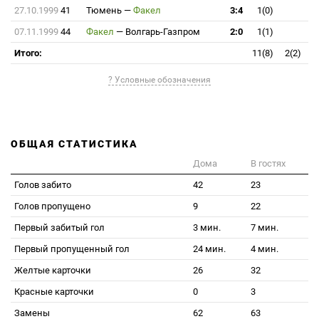
27.10.1999
41
Тюмень
—
Факел
3:4
1(0)
07.11.1999
44
Факел
—
Волгарь-Газпром
2:0
1(1)
Итого:
11(8)
2(2)
? Условные обозначения
ОБЩАЯ СТАТИСТИКА
Дома
В гостях
Голов забито
42
23
Голов пропущено
9
22
Первый забитый гол
3 мин.
7 мин.
Первый пропущенный гол
24 мин.
4 мин.
Желтые карточки
26
32
Красные карточки
0
3
Замены
62
63