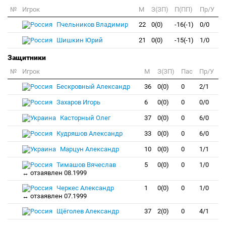
№
Игрок
M
З(ЗП)
П(ПП)
Пр/У
Пчельников Владимир
22
0(0)
-16(-1)
0/0
Шишкин Юрий
21
0(0)
-15(-1)
1/0
Защитники
№
Игрок
M
З(ЗП)
Пас
Пр/У
Бескровный Александр
36
0(0)
0
2/1
Захаров Игорь
6
0(0)
0
0/0
Касторный Олег
37
0(0)
0
6/0
Кудряшов Александр
33
0(0)
0
6/0
Марцун Александр
10
0(0)
0
1/1
Тимашов Вячеслав
5
0(0)
0
1/0
↔ отзаявлен 08.1999
Черкес Александр
1
0(0)
0
1/0
↔ отзаявлен 07.1999
Щёголев Александр
37
2(0)
0
4/1