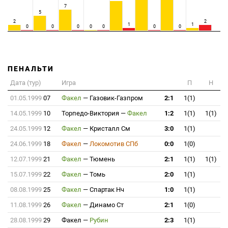
7
5
2
2
1
1
0
0
0
0
0
0
0
ПЕНАЛЬТИ
Дата (тур)
Игра
П
Н
01.05.1999
07
Факел
—
Газовик-Газпром
2:1
1(1)
14.05.1999
10
Торпедо-Виктория
—
Факел
1:2
1(1)
1(1)
24.05.1999
12
Факел
—
Кристалл См
3:0
1(1)
24.06.1999
18
Факел
—
Локомотив СПб
0:0
1(0)
12.07.1999
21
Факел
—
Тюмень
2:1
1(1)
1(1)
15.07.1999
22
Факел
—
Томь
2:0
1(1)
08.08.1999
25
Факел
—
Спартак Нч
1:0
1(1)
11.08.1999
26
Факел
—
Динамо Ст
2:1
1(0)
28.08.1999
29
Факел
—
Рубин
2:3
1(1)