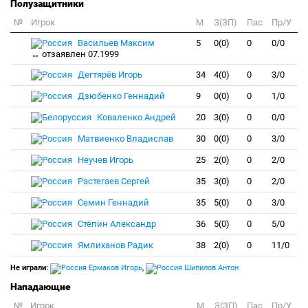
Полузащитники
№
Игрок
M
З(ЗП)
Пас
Пр/У
Васильев Максим
5
0(0)
0
0/0
↔ отзаявлен 07.1999
Дегтярёв Игорь
34
4(0)
0
3/0
Дзюбенко Геннадий
9
0(0)
0
1/0
Коваленко Андрей
20
3(0)
0
0/0
Матвиенко Владислав
30
0(0)
0
3/0
Неучев Игорь
25
2(0)
0
2/0
Растегаев Сергей
35
3(0)
0
2/0
Семин Геннадий
35
5(0)
0
3/0
Стёпин Александр
36
5(0)
0
5/0
Ямлиханов Радик
38
2(0)
0
11/0
Не играли:
Ермаков Игорь
,
Шипилов Антон
Нападающие
№
Игрок
M
З(ЗП)
Пас
Пр/У