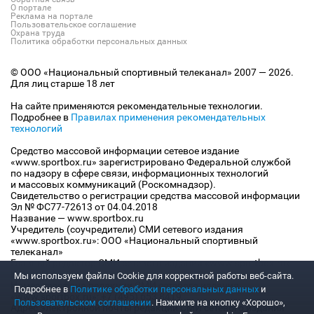
О портале
Реклама на портале
Пользовательское соглашение
Охрана труда
Политика обработки персональных данных
© ООО «Национальный спортивный телеканал» 2007 — 2026.
Для лиц старше 18 лет
На сайте применяются рекомендательные технологии.
Подробнее в
Правилах применения рекомендательных
технологий
Средство массовой информации сетевое издание
«www.sportbox.ru» зарегистрировано Федеральной службой
по надзору в сфере связи, информационных технологий
и массовых коммуникаций (Роскомнадзор).
Свидетельство о регистрации средства массовой информации
Эл № ФС77-72613 от 04.04.2018
Название — www.sportbox.ru
Учредитель (соучредители) СМИ сетевого издания
«www.sportbox.ru»: ООО «Национальный спортивный
телеканал»
Главный редактор СМИ сетевого издания «www.sportbox.ru»:
Конов В.А.
Мы используем файлы Сookie для корректной работы веб-сайта.
Номер телефона редакции СМИ сетевого издания
Подробнее в
Политике обработки персональных данных
и
«www.sportbox.ru»: +7 (495) 653 8419
Пользовательском соглашении
. Нажмите на кнопку «Хорошо»,
Адрес электронной почты редакции СМИ сетевого издания