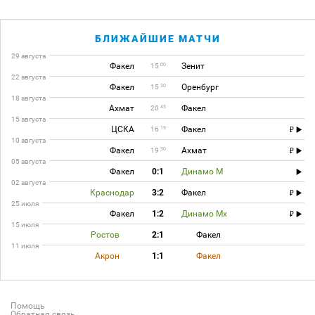
БЛИЖАЙШИЕ МАТЧИ
29 августа
Факел
Зенит
00
15
22 августа
Факел
Оренбург
30
15
18 августа
Ахмат
Факел
45
20
15 августа
ЦСКА
Факел
15
16
10 августа
Факел
Ахмат
30
19
05 августа
Факел
0:1
Динамо М
02 августа
Краснодар
3:2
Факел
25 июля
Факел
1:2
Динамо Мх
15 июля
Ростов
2:1
Факел
11 июля
Акрон
1:1
Факел
Помощь
Обратная связь