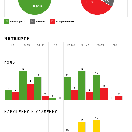
Н (1)
П (8)
В (23)
В
- выигрыш
Н
- ничья
П
- поражение
ЧЕТВЕРТИ
1-15'
16-30'
31-44'
45'
46-60'
61-75'
76-89'
90'
ГОЛЫ
14
14
12
11
11
8
6
5
5
4
4
2
2
1
0
0
НАРУШЕНИЯ И УДАЛЕНИЯ
17
16
10