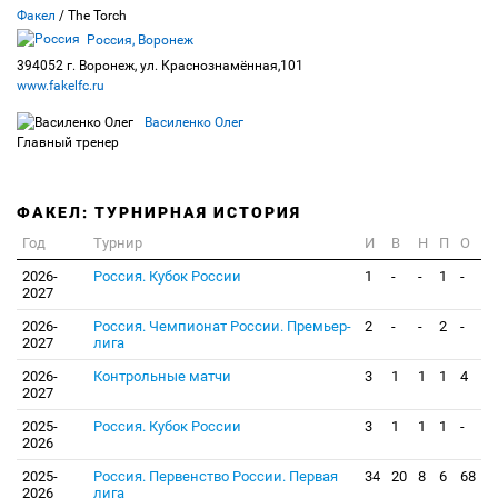
Факел
/ The Torch
Россия, Воронеж
394052 г. Воронеж, ул. Краснознамённая,101
www.fakelfc.ru
Василенко Олег
Главный тренер
ФАКЕЛ: ТУРНИРНАЯ ИСТОРИЯ
Год
Турнир
И
В
Н
П
О
2026-
Россия. Кубок России
1
-
-
1
-
2027
2026-
Россия. Чемпионат России. Премьер-
2
-
-
2
-
2027
лига
2026-
Контрольные матчи
3
1
1
1
4
2027
2025-
Россия. Кубок России
3
1
1
1
-
2026
2025-
Россия. Первенство России. Первая
34
20
8
6
68
2026
лига