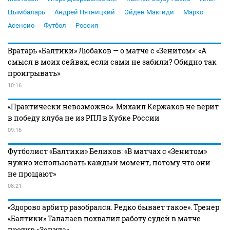
Цымбаларь
Андрей Пятницкий
Эйден Макгиди
Марко
Асенсио
Футбол
Россия
Вратарь «Балтики» Любаков — о матче с «Зенитом»: «А
смысл в моих сейвах, если сами не забили? Обидно так
проигрывать»
10:16
«Практически невозможно». Михаил Кержаков не верит
в победу клуба не из РПЛ в Кубке России
09:16
Футболист «Балтики» Беликов: «В матчах с «Зенитом»
нужно использовать каждый момент, потому что они
не прощают»
08:21
«Здорово арбитр разобрался. Редко бывает такое». Тренер
«Балтики» Талалаев похвалил работу судей в матче
против «Зенита»