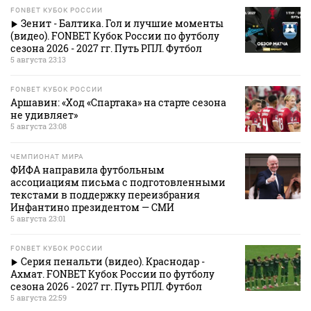
FONBET КУБОК РОССИИ
Зенит - Балтика. Гол и лучшие моменты
(видео). FONBET Кубок России по футболу
сезона 2026 - 2027 гг. Путь РПЛ. Футбол
5 августа 23:13
FONBET КУБОК РОССИИ
Аршавин: «Ход «Спартака» на старте сезона
не удивляет»
5 августа 23:08
ЧЕМПИОНАТ МИРА
ФИФА направила футбольным
ассоциациям письма с подготовленными
текстами в поддержку переизбрания
Инфантино президентом — СМИ
5 августа 23:01
FONBET КУБОК РОССИИ
Серия пенальти (видео). Краснодар -
Ахмат. FONBET Кубок России по футболу
сезона 2026 - 2027 гг. Путь РПЛ. Футбол
5 августа 22:59