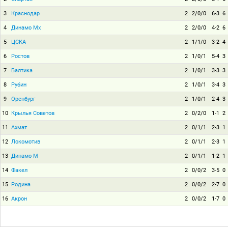
3
Краснодар
2
2/0/0
6-3
6
4
Динамо Мх
2
2/0/0
4-2
6
5
ЦСКА
2
1/1/0
3-2
4
6
Ростов
2
1/0/1
5-4
3
7
Балтика
2
1/0/1
3-3
3
8
Рубин
2
1/0/1
3-4
3
9
Оренбург
2
1/0/1
2-4
3
10
Крылья Советов
2
0/2/0
1-1
2
11
Ахмат
2
0/1/1
2-3
1
12
Локомотив
2
0/1/1
2-3
1
13
Динамо М
2
0/1/1
1-2
1
14
Факел
2
0/0/2
3-5
0
15
Родина
2
0/0/2
2-7
0
16
Акрон
2
0/0/2
1-7
0