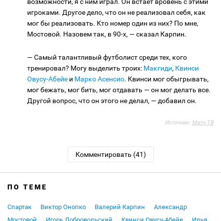
возможности, я с ним играл. Он встает вровень с этими
игроками. Другое дело, что он не реализовал себя, как
мог бы реализовать. Кто номер один из них? По мне,
Мостовой. Назовем так, в 90-х, — сказал Карпин.
— Самый талантливый футболист среди тех, кого
тренировал? Могу выделить троих:
Макгиди
,
Квинси
Овусу-Абейе
и
Марко Асенсио
. Квинси мог обыгрывать,
мог бежать, мог бить, мог отдавать — он мог делать все.
Другой вопрос, что он этого не делал, — добавил он.
Источник:
Матч ТВ
Комментировать (41)
ПО ТЕМЕ
Спартак
Виктор Онопко
Валерий Карпин
Александр
Мостовой
Игорь Добровольский
Квинси Овусу-Абейе
Илья