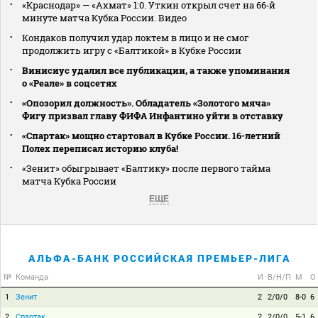
«Краснодар» — «Ахмат» 1:0. Уткин открыл счет на 66‑й
минуте матча Кубка России. Видео
Кондаков получил удар локтем в лицо и не смог
продолжить игру с «Балтикой» в Кубке России
Винисиус удалил все публикации, а также упоминания
о «Реале» в соцсетях
«Опозорил должность». Обладатель «Золотого мяча»
Фигу призвал главу ФИФА Инфантино уйти в отставку
«Спартак» мощно стартовал в Кубке России. 16-летний
Полех переписал историю клуба!
«Зенит» обыгрывает «Балтику» после первого тайма
матча Кубка России
ЕЩЕ
АЛЬФА-БАНК РОССИЙСКАЯ ПРЕМЬЕР-ЛИГА
№
Команда
И
В/Н/П
М
О
1
Зенит
2
2/0/0
8-0
6
2
Спартак
2
2/0/0
5-1
6