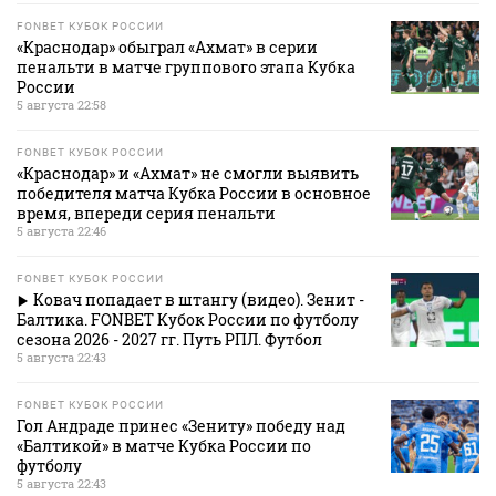
FONBET КУБОК РОССИИ
«Краснодар» обыграл «Ахмат» в серии
пенальти в матче группового этапа Кубка
России
5 августа 22:58
FONBET КУБОК РОССИИ
«Краснодар» и «Ахмат» не смогли выявить
победителя матча Кубка России в основное
время, впереди серия пенальти
5 августа 22:46
FONBET КУБОК РОССИИ
Ковач попадает в штангу (видео). Зенит -
Балтика. FONBET Кубок России по футболу
сезона 2026 - 2027 гг. Путь РПЛ. Футбол
5 августа 22:43
FONBET КУБОК РОССИИ
Гол Андраде принес «Зениту» победу над
«Балтикой» в матче Кубка России по
футболу
5 августа 22:43