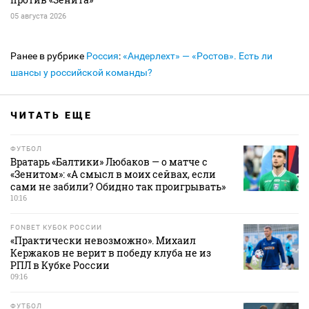
05 августа 2026
Ранее в рубрике
Россия
:
«Андерлехт» — «Ростов». Есть ли
шансы у российской команды?
ЧИТАТЬ ЕЩЕ
ФУТБОЛ
Вратарь «Балтики» Любаков — о матче с
«Зенитом»: «А смысл в моих сейвах, если
сами не забили? Обидно так проигрывать»
10:16
FONBET КУБОК РОССИИ
«Практически невозможно». Михаил
Кержаков не верит в победу клуба не из
РПЛ в Кубке России
09:16
ФУТБОЛ