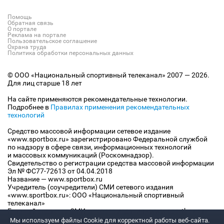
Помощь
Обратная связь
О портале
Реклама на портале
Пользовательское соглашение
Охрана труда
Политика обработки персональных данных
© ООО «Национальный спортивный телеканал» 2007 — 2026.
Для лиц старше 18 лет
На сайте применяются рекомендательные технологии.
Подробнее в
Правилах применения рекомендательных
технологий
Средство массовой информации сетевое издание
«www.sportbox.ru» зарегистрировано Федеральной службой
по надзору в сфере связи, информационных технологий
и массовых коммуникаций (Роскомнадзор).
Свидетельство о регистрации средства массовой информации
Эл № ФС77-72613 от 04.04.2018
Название — www.sportbox.ru
Учредитель (соучредители) СМИ сетевого издания
«www.sportbox.ru»: ООО «Национальный спортивный
телеканал»
Главный редактор СМИ сетевого издания «www.sportbox.ru»:
Конов В.А.
Мы используем файлы Сookie для корректной работы веб-сайта.