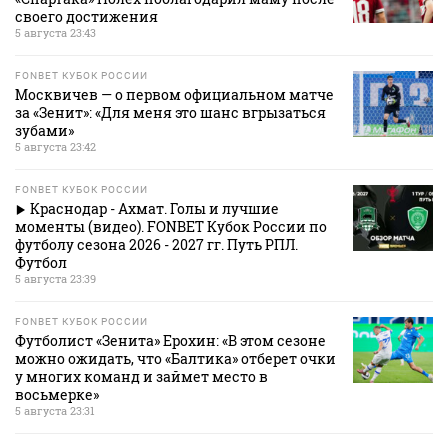
своего достижения
5 августа 23:43
FONBET КУБОК РОССИИ
Москвичев — о первом официальном матче
за «Зенит»: «Для меня это шанс вгрызаться
зубами»
5 августа 23:42
FONBET КУБОК РОССИИ
Краснодар - Ахмат. Голы и лучшие
моменты (видео). FONBET Кубок России по
футболу сезона 2026 - 2027 гг. Путь РПЛ.
Футбол
5 августа 23:39
FONBET КУБОК РОССИИ
Футболист «Зенита» Ерохин: «В этом сезоне
можно ожидать, что «Балтика» отберет очки
у многих команд и займет место в
восьмерке»
5 августа 23:31