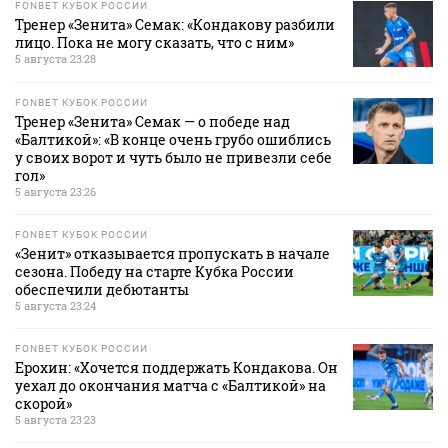
FONBET КУБОК РОССИИ
Тренер «Зенита» Семак: «Кондакову разбили
лицо. Пока не могу сказать, что с ним»
5 августа 23:28
FONBET КУБОК РОССИИ
Тренер «Зенита» Семак — о победе над
«Балтикой»: «В конце очень грубо ошиблись
у своих ворот и чуть было не привезли себе
гол»
5 августа 23:26
FONBET КУБОК РОССИИ
«Зенит» отказывается пропускать в начале
сезона. Победу на старте Кубка России
обеспечили дебютанты
5 августа 23:24
FONBET КУБОК РОССИИ
Ерохин: «Хочется поддержать Кондакова. Он
уехал до окончания матча с «Балтикой» на
скорой»
5 августа 23:23