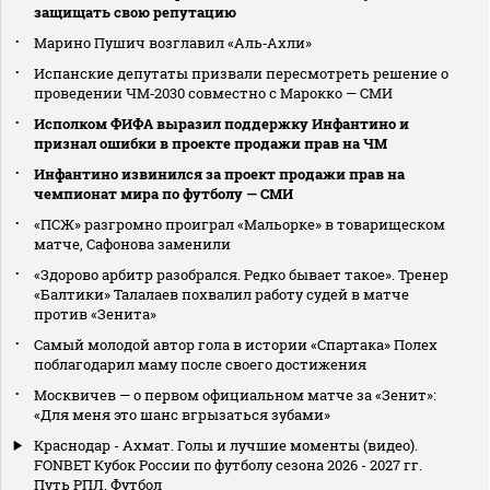
защищать свою репутацию
Марино Пушич возглавил «Аль‑Ахли»
Испанские депутаты призвали пересмотреть решение о
проведении ЧМ‑2030 совместно с Марокко — СМИ
Исполком ФИФА выразил поддержку Инфантино и
признал ошибки в проекте продажи прав на ЧМ
Инфантино извинился за проект продажи прав на
чемпионат мира по футболу — СМИ
«ПСЖ» разгромно проиграл «Мальорке» в товарищеском
матче, Сафонова заменили
«Здорово арбитр разобрался. Редко бывает такое». Тренер
«Балтики» Талалаев похвалил работу судей в матче
против «Зенита»
Самый молодой автор гола в истории «Спартака» Полех
поблагодарил маму после своего достижения
Москвичев — о первом официальном матче за «Зенит»:
«Для меня это шанс вгрызаться зубами»
Краснодар - Ахмат. Голы и лучшие моменты (видео).
FONBET Кубок России по футболу сезона 2026 - 2027 гг.
Путь РПЛ. Футбол