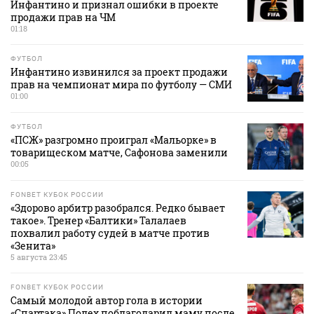
Инфантино и признал ошибки в проекте
продажи прав на ЧМ
01:18
ФУТБОЛ
Инфантино извинился за проект продажи
прав на чемпионат мира по футболу — СМИ
01:00
ФУТБОЛ
«ПСЖ» разгромно проиграл «Мальорке» в
товарищеском матче, Сафонова заменили
00:05
FONBET КУБОК РОССИИ
«Здорово арбитр разобрался. Редко бывает
такое». Тренер «Балтики» Талалаев
похвалил работу судей в матче против
«Зенита»
5 августа 23:45
FONBET КУБОК РОССИИ
Самый молодой автор гола в истории
«Спартака» Полех поблагодарил маму после