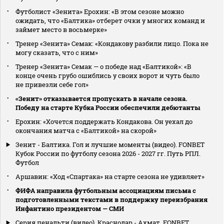
Футболист «Зенита» Ерохин: «В этом сезоне можно
ожидать, что «Балтика» отберет очки у многих команд и
займет место в восьмерке»
Тренер «Зенита» Семак: «Кондакову разбили лицо. Пока не
могу сказать, что с ним»
Тренер «Зенита» Семак — о победе над «Балтикой»: «В
конце очень грубо ошиблись у своих ворот и чуть было
не привезли себе гол»
«Зенит» отказывается пропускать в начале сезона.
Победу на старте Кубка России обеспечили дебютанты
Ерохин: «Хочется поддержать Кондакова. Он уехал до
окончания матча с «Балтикой» на скорой»
Зенит - Балтика. Гол и лучшие моменты (видео). FONBET
Кубок России по футболу сезона 2026 - 2027 гг. Путь РПЛ.
Футбол
Аршавин: «Ход «Спартака» на старте сезона не удивляет»
ФИФА направила футбольным ассоциациям письма с
подготовленными текстами в поддержку переизбрания
Инфантино президентом — СМИ
Серия пенальти (видео). Краснодар - Ахмат. FONBET