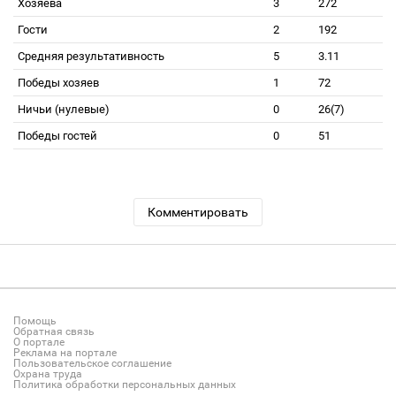
Хозяева
3
272
Гости
2
192
Средняя результативность
5
3.11
Победы хозяев
1
72
Ничьи (нулевые)
0
26(7)
Победы гостей
0
51
Комментировать
Помощь
Обратная связь
О портале
Реклама на портале
Пользовательское соглашение
Охрана труда
Политика обработки персональных данных