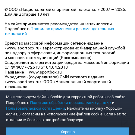
© ООО «Национальный спортивный телеканал» 2007 — 2026.
Для лиц старше 18 лет
На сайте применяются рекомендательные технологии.
Подробнее в
Правилах применения рекомендательных
технологий
Средство массовой информации сетевое издание
«www.sportbox.ru» зарегистрировано Федеральной службой
по надзору в сфере связи, информационных технологий
и массовых коммуникаций (Роскомнадзор).
Свидетельство о регистрации средства массовой информации
Эл № ФС77-72613 от 04.04.2018
Название — www.sportbox.ru
Учредитель (соучредители) СМИ сетевого издания
«www.sportbox.ru»: ООО «Национальный спортивный
телеканал»
Главный редактор СМИ сетевого издания «www.sportbox.ru»:
Конов В.А.
Мы используем файлы Сookie для корректной работы веб-сайта.
Номер телефона редакции СМИ сетевого издания
Подробнее в
Политике обработки персональных данных
и
«www.sportbox.ru»: +7 (495) 653 8419
Пользовательском соглашении
. Нажмите на кнопку «Хорошо»,
Адрес электронной почты редакции СМИ сетевого издания
если Вы согласны на использование файлов cookie. Если нет, то
«www.sportbox.ru»: editor@sportbox.ru
отключите Cookies в настройках браузера
Хорошо