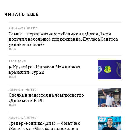
ЧИТАТЬ ЕЩЕ
АЛЬФА-БАНК РПЛ
Семак — перед матчем с «Родиной»: «Джон Джон
получил небольшое повреждение, Дугласа Сантоса
увидим на поле»
16:56
БРАЗИЛИЯ
Крузейро - Мирасол. Чемпионат
Бразилии. Тур 22
16:50
АЛЬФА-БАНК РПЛ
Овечкин надеется на чемпионство
«Динамо» в РПЛ
16:49
АЛЬФА-БАНК РПЛ
Тренер «Родины» Диас — о матче с
«Зенитом»: «Мы сюда приехали в