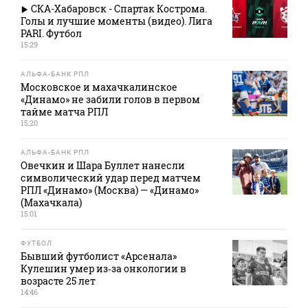
СКА-Хабаровск - Спартак Кострома.
Голы и лучшие моменты (видео). Лига
PARI. Футбол
15:29
АЛЬФА-БАНК РПЛ
Московское и махачкалинское
«Динамо» не забили голов в первом
тайме матча РПЛ
15:20
АЛЬФА-БАНК РПЛ
Овечкин и Шара Буллет нанесли
символический удар перед матчем
РПЛ «Динамо» (Москва) — «Динамо»
(Махачкала)
15:01
ФУТБОЛ
Бывший футболист «Арсенала»
Кулешин умер из‑за онкологии в
возрасте 25 лет
14:46