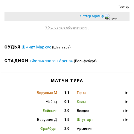
Тренер
Хюттер Адольф
? Условные обозначения
СУДЬЯ
Шмидт Маркус
(Штутгарт)
СТАДИОН
«Фольксваген-Арена»
(Вольфсбург)
МАТЧИ ТУРА
Боруссия М
1:1
Герта
Майнц
0:1
Кельн
Лейпциг
2:0
Вердер
T
Боруссия Д
1:5
Штутгарт
T
Фрайбург
2:0
Арминия