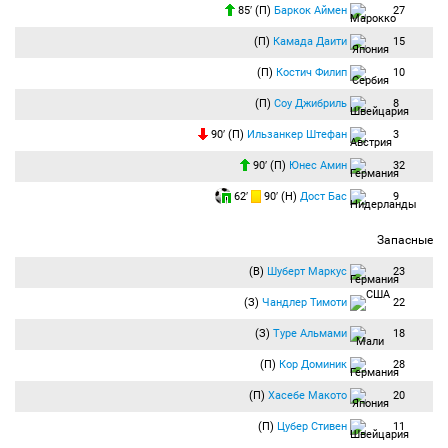
85′ (П)
Баркок Аймен
27
(П)
Камада Даити
15
(П)
Костич Филип
10
(П)
Соу Джибриль
8
90′ (П)
Ильзанкер Штефан
3
90′ (П)
Юнес Амин
32
62′
90′ (Н)
Дост Бас
9
Запасные
(В)
Шуберт Маркус
23
(З)
Чандлер Тимоти
22
(З)
Туре Альмами
18
(П)
Кор Доминик
28
(П)
Хасебе Макото
20
(П)
Цубер Стивен
11