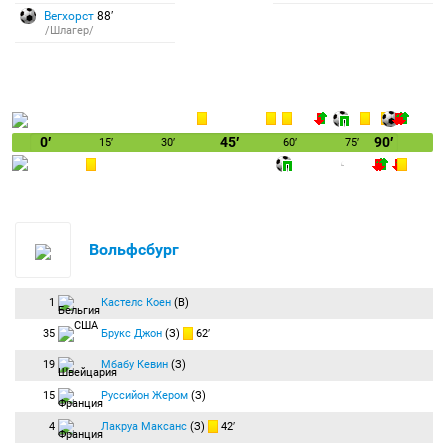
Вегхорст
88′
/Шлагер/
0′
45′
90′
15′
30′
60′
75′
Вольфсбург
1
Кастелс Коен
(В)
35
Брукс Джон
(З)
62′
19
Мбабу Кевин
(З)
15
Руссийон Жером
(З)
4
Лакруа Максанс
(З)
42′