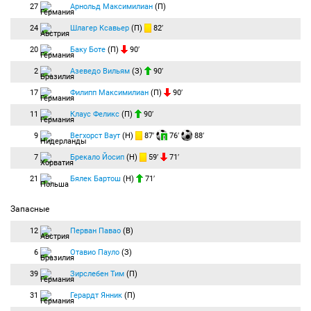
27
Арнольд Максимилиан
(П)
24
Шлагер Ксавьер
(П)
82′
20
Баку Боте
(П)
90′
2
Азеведо Вильям
(З)
90′
17
Филипп Максимилиан
(П)
90′
11
Клаус Феликс
(П)
90′
9
Вегхорст Ваут
(Н)
87′
76′
88′
7
Брекало Йосип
(Н)
59′
71′
21
Бялек Бартош
(Н)
71′
Запасные
12
Перван Павао
(В)
6
Отавио Пауло
(З)
39
Зирслебен Тим
(П)
31
Герардт Янник
(П)