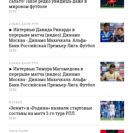
сальто! Такое редко увидишь даже в
мировом футболе
15:59
АЛЬФА-БАНК РПЛ
Интервью Давида Рикардо в
перерыве матча (видео). Динамо
Москва - Динамо Махачкала. Альфа-
Банк Российская Премьер-Лига. Футбол
15:53
АЛЬФА-БАНК РПЛ
Интервью Тимура Магомедова в
перерыве матча (видео). Динамо
Москва - Динамо Махачкала. Альфа-
Банк Российская Премьер-Лига. Футбол
15:52
ФУТБОЛ
«Зенит» и «Родина» назвали стартовые
составы на матч 3‑го тура РПЛ
15:51
ЛИГА ПАРИ