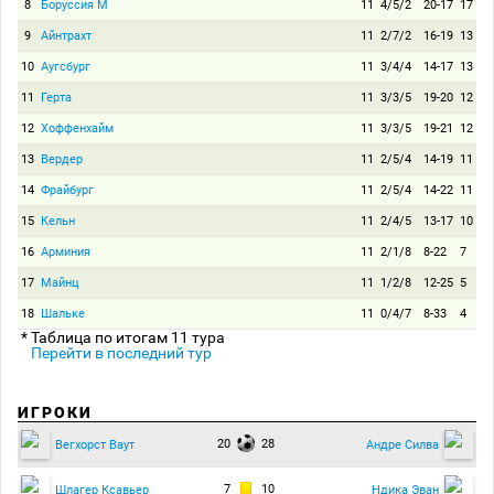
8
Боруссия М
11
4/5/2
20-17
17
9
Айнтрахт
11
2/7/2
16-19
13
10
Аугсбург
11
3/4/4
14-17
13
11
Герта
11
3/3/5
19-20
12
12
Хоффенхайм
11
3/3/5
19-21
12
13
Вердер
11
2/5/4
14-19
11
14
Фрайбург
11
2/5/4
14-22
11
15
Кельн
11
2/4/5
13-17
10
16
Арминия
11
2/1/8
8-22
7
17
Майнц
11
1/2/8
12-25
5
18
Шальке
11
0/4/7
8-33
4
* Таблица по итогам 11 тура
Перейти в последний тур
ИГРОКИ
20
28
Вегхорст Ваут
Андре Силва
7
10
Шлагер Ксавьер
Ндика Эван