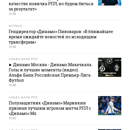
качестве новичка РПЛ, но будем биться
за результат»
16:48
ФУТБОЛ
Гендиректор «Динамо» Пивоваров: «В ближайшее
время ожидайте новостей по исходящим
трансферам»
16:48
АЛЬФА-БАНК РПЛ
Динамо Москва - Динамо Махачкала.
Голы и лучшие моменты (видео).
Альфа-Банк Российская Премьер-Лига.
Футбол
16:48
АЛЬФА-БАНК РПЛ
Полузащитник «Динамо» Маринкин
признан лучшим игроком матча РПЛ с
«Динамо» Мх
16:40