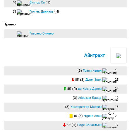
40
Виктор Са
(Н)
33
Гинчек Даниэль
(Н)
Тренер
Гласнер Оливер
Айнтрахт
(В)
Трапп Кевин
1
85′ (З)
Дурм Эрик
25
85′ (П)
да Коста Данни
24
(З)
Абрахам Давид
19
(З)
Хинтереггер Мартин
13
15′ (З)
Ндика Эван
2
85′ (П)
Роде Себастьян
17