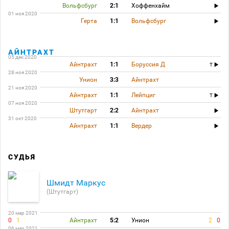
Вольфсбург
2:1
Хоффенхайм
01 ноя 2020
Герта
1:1
Вольфсбург
АЙНТРАХТ
05 дек 2020
Айнтрахт
1:1
Боруссия Д
T
28 ноя 2020
Унион
3:3
Айнтрахт
21 ноя 2020
Айнтрахт
1:1
Лейпциг
T
07 ноя 2020
Штутгарт
2:2
Айнтрахт
31 окт 2020
Айнтрахт
1:1
Вердер
СУДЬЯ
Шмидт Маркус
(Штутгарт)
20 мар 2021
0
1
Айнтрахт
5:2
Унион
2
0
06 мар 2021