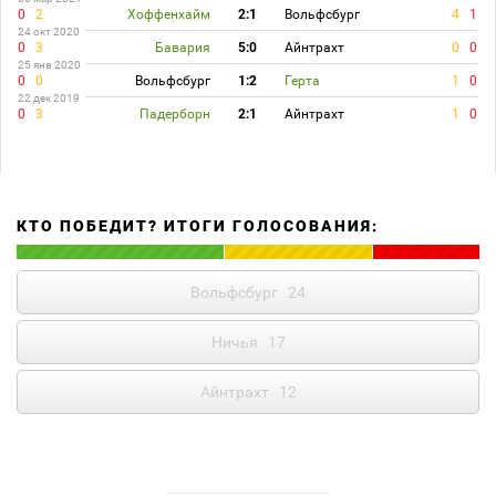
0
2
Хоффенхайм
2:1
Вольфсбург
4
1
24 окт 2020
0
3
Бавария
5:0
Айнтрахт
0
0
25 янв 2020
0
0
Вольфсбург
1:2
Герта
1
0
22 дек 2019
0
3
Падерборн
2:1
Айнтрахт
1
0
КТО ПОБЕДИТ? ИТОГИ ГОЛОСОВАНИЯ:
Вольфсбург
24
Ничья
17
Айнтрахт
12