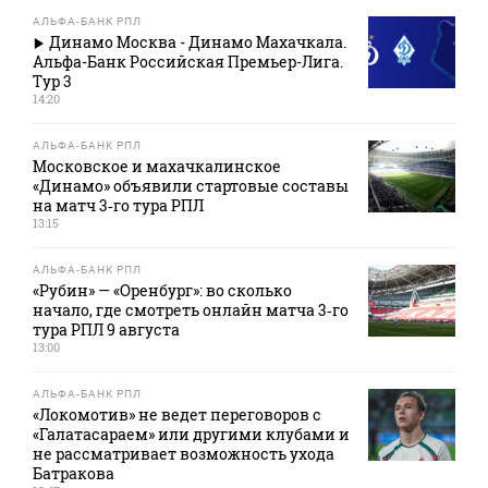
АЛЬФА-БАНК РПЛ
Динамо Москва - Динамо Махачкала.
Альфа-Банк Российская Премьер-Лига.
Тур 3
14:20
АЛЬФА-БАНК РПЛ
Московское и махачкалинское
«Динамо» объявили стартовые составы
на матч 3‑го тура РПЛ
13:15
АЛЬФА-БАНК РПЛ
«Рубин» — «Оренбург»: во сколько
начало, где смотреть онлайн матча 3‑го
тура РПЛ 9 августа
13:00
АЛЬФА-БАНК РПЛ
«Локомотив» не ведет переговоров с
«Галатасараем» или другими клубами и
не рассматривает возможность ухода
Батракова