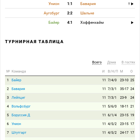
Унион
1:1
Бавария
T
Аугсбург
2:2
Шальке
Байер
4:1
Хоффенхайм
ТУРНИРНАЯ ТАБЛИЦА
Всего
Дома
В гостях
№
Команда
И
В/Н/П
М
О
1
Байер
11
7/4/0
23-10
25
2
Бавария
11
7/3/1
35-17
24
3
Лейпциг
11
7/3/1
23-9
24
4
Вольфсбург
11
5/6/0
18-11
21
5
Боруссия Д
11
6/1/4
23-15
19
6
Унион
11
4/5/2
23-15
17
7
Штутгарт
11
4/5/2
24-17
17