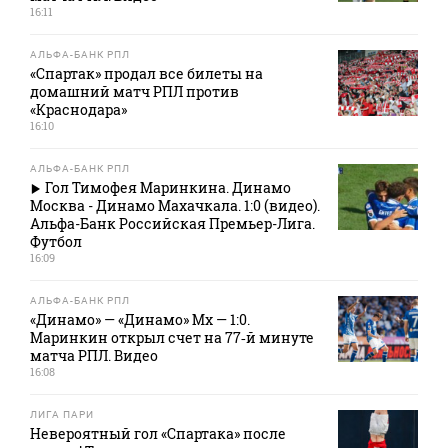
16:11
АЛЬФА-БАНК РПЛ
«Спартак» продал все билеты на
домашний матч РПЛ против
«Краснодара»
16:10
АЛЬФА-БАНК РПЛ
Гол Тимофея Маринкина. Динамо
Москва - Динамо Махачкала. 1:0 (видео).
Альфа-Банк Российская Премьер-Лига.
Футбол
16:09
АЛЬФА-БАНК РПЛ
«Динамо» — «Динамо» Мх — 1:0.
Маринкин открыл счет на 77‑й минуте
матча РПЛ. Видео
16:08
ЛИГА ПАРИ
Невероятный гол «Спартака» после