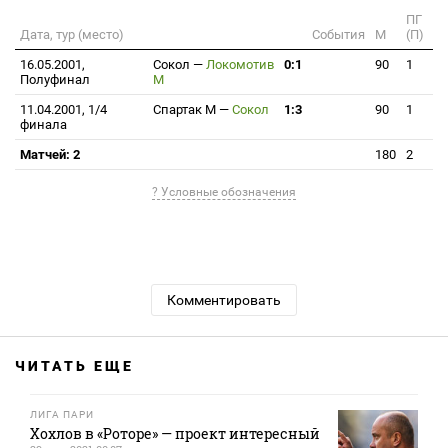
ПГ
Дата, тур (место)
События
М
(П)
16.05.2001,
Сокол
—
Локомотив
0:1
90
1
Полуфинал
М
11.04.2001, 1/4
Спартак М
—
Сокол
1:3
90
1
финала
Матчей: 2
180
2
? Условные обозначения
Комментировать
ЧИТАТЬ ЕЩЕ
ЛИГА ПАРИ
Хохлов в «Роторе» — проект интересный