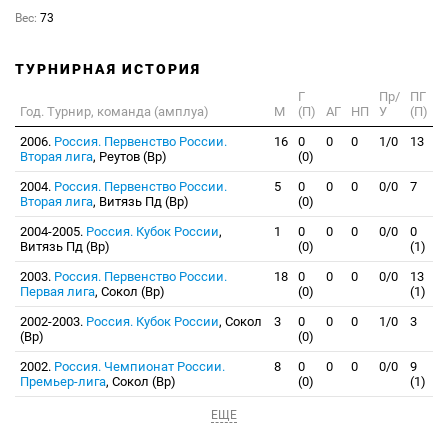
Вес:
73
ТУРНИРНАЯ ИСТОРИЯ
Г
Пр/
ПГ
Год. Турнир, команда (амплуа)
М
(П)
АГ
НП
У
(П)
2006.
Россия. Первенство России.
16
0
0
0
1/0
13
Вторая лига
, Реутов (Вр)
(0)
2004.
Россия. Первенство России.
5
0
0
0
0/0
7
Вторая лига
, Витязь Пд (Вр)
(0)
2004-2005.
Россия. Кубок России
,
1
0
0
0
0/0
0
Витязь Пд (Вр)
(0)
(1)
2003.
Россия. Первенство России.
18
0
0
0
0/0
13
Первая лига
, Сокол (Вр)
(0)
(1)
2002-2003.
Россия. Кубок России
, Сокол
3
0
0
0
1/0
3
(Вр)
(0)
2002.
Россия. Чемпионат России.
8
0
0
0
0/0
9
Премьер-лига
, Сокол (Вр)
(0)
(1)
ЕЩЕ