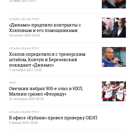
29 мая 2021 00:07
АЛЬФА-БАНК РПЛ
«Динамо» продлило контракты с
Хохловым и его помощниками
24 июня 2019 20:54
АЛЬФА-БАНК РПЛ
Хохлов определился с тренерским
штабом, Ковтун и Березовский
покидают «Динамо»
7 октября 2017 12:55
НХЛ
Овечкин набрал 900-е очко в НХЛ,
Малкин сразил «Флориду»
21 октября 2015 08:58
АЛЬФА-БАНК РПЛ
В офисе «Кубани» провел проверку ОБЭП
9 июня 2015 20:43