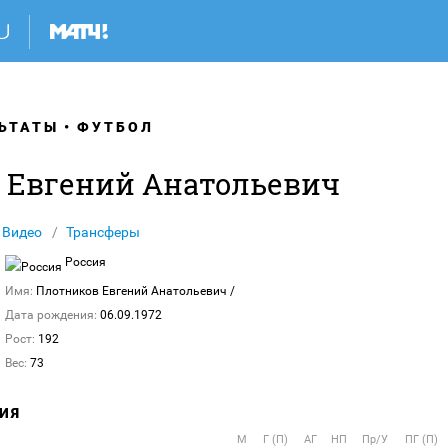
ЬТАТЫ
ФУТБОЛ
 Евгений Анатольевич
Видео
Трансферы
Россия
Имя:
Плотников Евгений Анатольевич
/
Дата рождения:
06.09.1972
Рост:
192
Вес:
73
ИЯ
М
Г (П)
АГ
НП
Пр/У
ПГ (П)