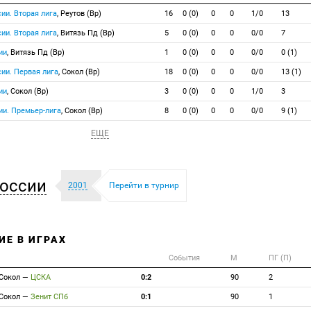
ии. Вторая лига
, Реутов (Вр)
16
0 (0)
0
0
1/0
13
ии. Вторая лига
, Витязь Пд (Вр)
5
0 (0)
0
0
0/0
7
ии
, Витязь Пд (Вр)
1
0 (0)
0
0
0/0
0 (1)
ии. Первая лига
, Сокол (Вр)
18
0 (0)
0
0
0/0
13 (1)
ии
, Сокол (Вр)
3
0 (0)
0
0
1/0
3
ии. Премьер-лига
, Сокол (Вр)
8
0 (0)
0
0
0/0
9 (1)
ЕЩЕ
оссии
2001
Перейти в турнир
ИЕ В ИГРАХ
События
М
ПГ (П)
Сокол
—
ЦСКА
0:2
90
2
Сокол
—
Зенит СПб
0:1
90
1