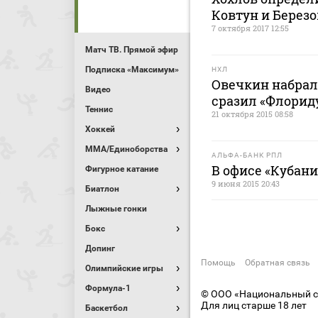
Ковтун и Берез
7 октября 2017 12:55
Матч ТВ. Прямой эфир
Подписка «Максимум»
НХЛ
Овечкин набрал 
Видео
сразил «Флорид
Теннис
21 октября 2015 08:58
Хоккей
MMA/Единоборства
АЛЬФА-БАНК РПЛ
В офисе «Кубан
Фигурное катание
9 июня 2015 20:43
Биатлон
Лыжные гонки
Бокс
Допинг
Помощь
Обратная связь
Олимпийские игры
Формула-1
© ООО «Национальный сп
Для лиц старше 18 лет
Баскетбол