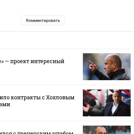
Комментировать
е» — проект интересный
ило контракты с Хохловым
ками
ился с тренерским штабом,