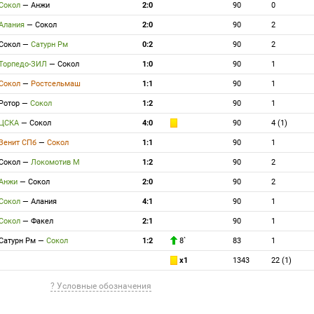
Сокол
—
Анжи
2:0
90
0
Алания
—
Сокол
2:0
90
2
Сокол
—
Сатурн Рм
0:2
90
2
Торпедо-ЗИЛ
—
Сокол
1:0
90
1
Сокол
—
Ростсельмаш
1:1
90
1
Ротор
—
Сокол
1:2
90
1
ЦСКА
—
Сокол
4:0
90
4 (1)
Зенит СПб
—
Сокол
1:1
90
1
Сокол
—
Локомотив М
1:2
90
2
Анжи
—
Сокол
2:0
90
2
Сокол
—
Алания
4:1
90
1
Сокол
—
Факел
2:1
90
1
Сатурн Рм
—
Сокол
1:2
8`
83
1
x1
1343
22 (1)
? Условные обозначения