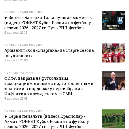
FONBET КУБОК РОССИИ
Зенит - Балтика. Гол и лучшие моменты
(видео). FONBET Кубок России по футболу
сезона 2026 - 2027 гг. Путь РПЛ. Футбол
5 августа 23:13
FONBET КУБОК РОССИИ
Аршавин: «Ход «Спартака» на старте сезона
не удивляет»
5 августа 23:08
ЧЕМПИОНАТ МИРА
ФИФА направила футбольным
ассоциациям письма с подготовленными
текстами в поддержку переизбрания
Инфантино президентом — СМИ
5 августа 23:01
FONBET КУБОК РОССИИ
Серия пенальти (видео). Краснодар -
Ахмат. FONBET Кубок России по футболу
сезона 2026 - 2027 гг. Путь РПЛ. Футбол