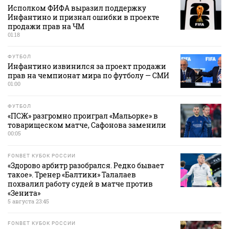
Исполком ФИФА выразил поддержку
Инфантино и признал ошибки в проекте
продажи прав на ЧМ
01:18
ФУТБОЛ
Инфантино извинился за проект продажи
прав на чемпионат мира по футболу — СМИ
01:00
ФУТБОЛ
«ПСЖ» разгромно проиграл «Мальорке» в
товарищеском матче, Сафонова заменили
00:05
FONBET КУБОК РОССИИ
«Здорово арбитр разобрался. Редко бывает
такое». Тренер «Балтики» Талалаев
похвалил работу судей в матче против
«Зенита»
5 августа 23:45
FONBET КУБОК РОССИИ