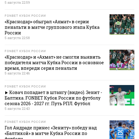
5 августа 22:59
FONBET КУБОК РОССИИ
«Краснодар» обыграл «Ахмат» в серии
пенальти в матче группового этапа Кубка
России
5 августа 22:58
FONBET КУБОК РОССИИ
«Краснодар» и «Ахмат» не смогли выявить
победителя матча Кубка России в основное
время, впереди серия пенальти
5 августа 22:46
FONBET КУБОК РОССИИ
Ковач попадает в штангу (видео). Зенит -
Балтика. FONBET Кубок России по футболу
сезона 2026 - 2027 гг. Путь РПЛ. Футбол
5 августа 22:43
FONBET КУБОК РОССИИ
Гол Андраде принес «Зениту» победу над
«Балтикой» в матче Кубка России по
футболу