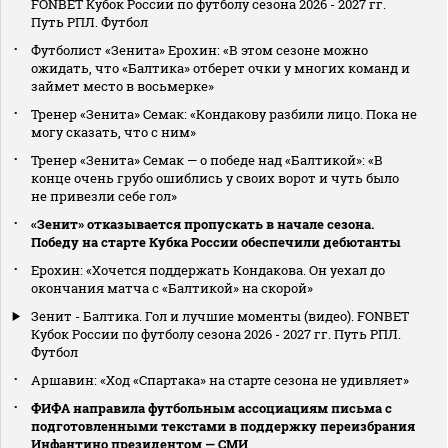
FONBET Кубок России по футболу сезона 2026 - 2027 гг.
Путь РПЛ. Футбол
Футболист «Зенита» Ерохин: «В этом сезоне можно
ожидать, что «Балтика» отберет очки у многих команд и
займет место в восьмерке»
Тренер «Зенита» Семак: «Кондакову разбили лицо. Пока не
могу сказать, что с ним»
Тренер «Зенита» Семак — о победе над «Балтикой»: «В
конце очень грубо ошиблись у своих ворот и чуть было
не привезли себе гол»
«Зенит» отказывается пропускать в начале сезона.
Победу на старте Кубка России обеспечили дебютанты
Ерохин: «Хочется поддержать Кондакова. Он уехал до
окончания матча с «Балтикой» на скорой»
Зенит - Балтика. Гол и лучшие моменты (видео). FONBET
Кубок России по футболу сезона 2026 - 2027 гг. Путь РПЛ.
Футбол
Аршавин: «Ход «Спартака» на старте сезона не удивляет»
ФИФА направила футбольным ассоциациям письма с
подготовленными текстами в поддержку переизбрания
Инфантино президентом — СМИ