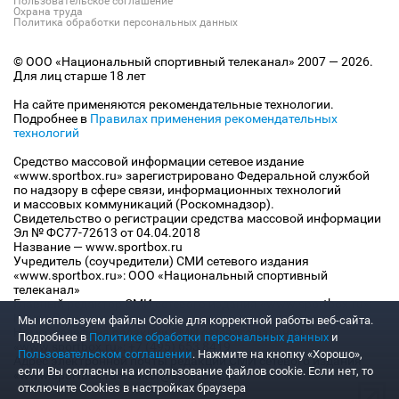
Пользовательское соглашение
Охрана труда
Политика обработки персональных данных
© ООО «Национальный спортивный телеканал» 2007 — 2026.
Для лиц старше 18 лет
На сайте применяются рекомендательные технологии.
Подробнее в
Правилах применения рекомендательных
технологий
Средство массовой информации сетевое издание
«www.sportbox.ru» зарегистрировано Федеральной службой
по надзору в сфере связи, информационных технологий
и массовых коммуникаций (Роскомнадзор).
Свидетельство о регистрации средства массовой информации
Эл № ФС77-72613 от 04.04.2018
Название — www.sportbox.ru
Учредитель (соучредители) СМИ сетевого издания
«www.sportbox.ru»: ООО «Национальный спортивный
телеканал»
Главный редактор СМИ сетевого издания «www.sportbox.ru»:
Конов В.А.
Мы используем файлы Сookie для корректной работы веб-сайта.
Номер телефона редакции СМИ сетевого издания
Подробнее в
Политике обработки персональных данных
и
«www.sportbox.ru»: +7 (495) 653 8419
Пользовательском соглашении
. Нажмите на кнопку «Хорошо»,
Адрес электронной почты редакции СМИ сетевого издания
если Вы согласны на использование файлов cookie. Если нет, то
«www.sportbox.ru»: editor@sportbox.ru
отключите Cookies в настройках браузера