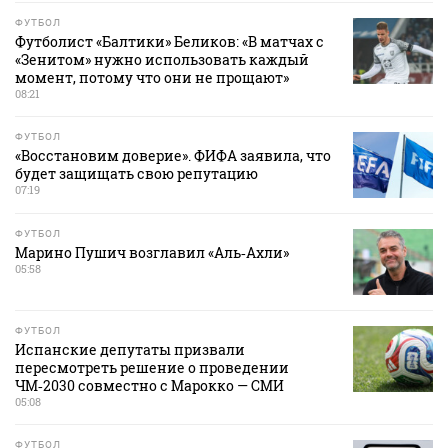
ФУТБОЛ
Футболист «Балтики» Беликов: «В матчах с
«Зенитом» нужно использовать каждый
момент, потому что они не прощают»
08:21
ФУТБОЛ
«Восстановим доверие». ФИФА заявила, что
будет защищать свою репутацию
07:19
ФУТБОЛ
Марино Пушич возглавил «Аль‑Ахли»
05:58
ФУТБОЛ
Испанские депутаты призвали
пересмотреть решение о проведении
ЧМ‑2030 совместно с Марокко — СМИ
05:08
ФУТБОЛ