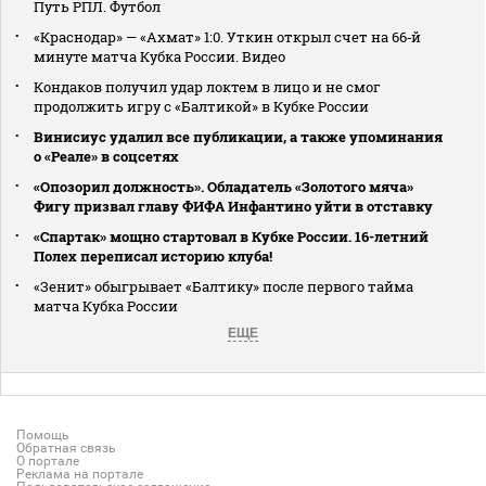
Путь РПЛ. Футбол
«Краснодар» — «Ахмат» 1:0. Уткин открыл счет на 66‑й
минуте матча Кубка России. Видео
Кондаков получил удар локтем в лицо и не смог
продолжить игру с «Балтикой» в Кубке России
Винисиус удалил все публикации, а также упоминания
о «Реале» в соцсетях
«Опозорил должность». Обладатель «Золотого мяча»
Фигу призвал главу ФИФА Инфантино уйти в отставку
«Спартак» мощно стартовал в Кубке России. 16-летний
Полех переписал историю клуба!
«Зенит» обыгрывает «Балтику» после первого тайма
матча Кубка России
ЕЩЕ
Помощь
Обратная связь
О портале
Реклама на портале