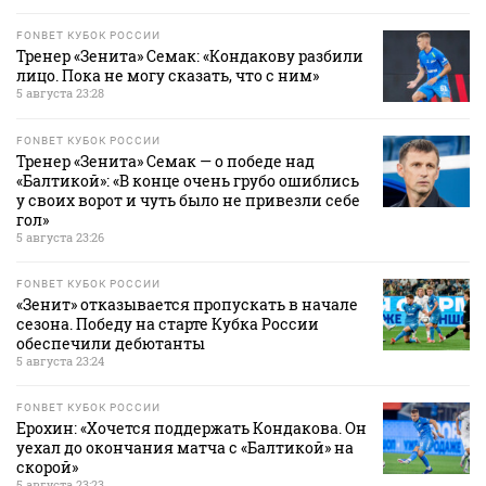
FONBET КУБОК РОССИИ
Тренер «Зенита» Семак: «Кондакову разбили
лицо. Пока не могу сказать, что с ним»
5 августа 23:28
FONBET КУБОК РОССИИ
Тренер «Зенита» Семак — о победе над
«Балтикой»: «В конце очень грубо ошиблись
у своих ворот и чуть было не привезли себе
гол»
5 августа 23:26
FONBET КУБОК РОССИИ
«Зенит» отказывается пропускать в начале
сезона. Победу на старте Кубка России
обеспечили дебютанты
5 августа 23:24
FONBET КУБОК РОССИИ
Ерохин: «Хочется поддержать Кондакова. Он
уехал до окончания матча с «Балтикой» на
скорой»
5 августа 23:23