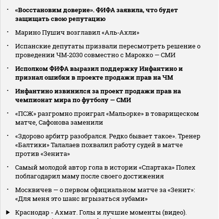
«Восстановим доверие». ФИФА заявила, что будет
защищать свою репутацию
Марино Пушич возглавил «Аль‑Ахли»
Испанские депутаты призвали пересмотреть решение о
проведении ЧМ‑2030 совместно с Марокко — СМИ
Исполком ФИФА выразил поддержку Инфантино и
признал ошибки в проекте продажи прав на ЧМ
Инфантино извинился за проект продажи прав на
чемпионат мира по футболу — СМИ
«ПСЖ» разгромно проиграл «Мальорке» в товарищеском
матче, Сафонова заменили
«Здорово арбитр разобрался. Редко бывает такое». Тренер
«Балтики» Талалаев похвалил работу судей в матче
против «Зенита»
Самый молодой автор гола в истории «Спартака» Полех
поблагодарил маму после своего достижения
Москвичев — о первом официальном матче за «Зенит»:
«Для меня это шанс вгрызаться зубами»
Краснодар - Ахмат. Голы и лучшие моменты (видео).