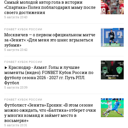
Самый молодой автор гола в истории
«Спартака» Полех поблагодарил маму после
своего достижения
5 августа 23:43
FONBET КУБОК РОССИИ
Москвичев — о первом официальном матче
за «Зенит»: «Для меня это шанс вгрызаться
зубами»
5 августа 23:42
FONBET КУБОК РОССИИ
Краснодар - Ахмат. Голы и лучшие
моменты (видео). FONBET Кубок России по
футболу сезона 2026 - 2027 гг. Путь РПЛ.
Футбол
5 августа 23:39
FONBET КУБОК РОССИИ
Футболист «Зенита» Ерохин: «В этом сезоне
можно ожидать, что «Балтика» отберет очки
у многих команд и займет место в
восьмерке»
5 августа 23:31