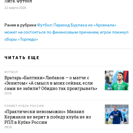
Лига. Футбол
22 марта 2026
Ранее в рубрике
Футбол
:
Переход Бурлака из «Арсенала»
может не состояться по финансовым причинам, игрок покинул
сборы «Торпедо»
ЧИТАТЬ ЕЩЕ
ФУТБОЛ
Вратарь «Балтики» Любаков — о матче с
«Зенитом»: «А смысл в моих сейвах, если
сами не забили? Обидно так проигрывать»
10:16
FONBET КУБОК РОССИИ
«Практически невозможно». Михаил
Кержаков не верит в победу клуба не из
РПЛ в Кубке России
09:16