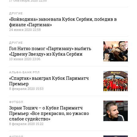
17 сентября 2020 22:00
ДРУГИЕ
«Войводина» завоевала Кубок Сербии, победив в
финале «Партизан»
24 июня 2020 22:58
ДРУГИЕ
Гол Натхо помог «Партизану» выбить
«Црвену Звезду» из Кубка Сербии
10 июня 2020 23:06
АЛЬФА-БАНК РПЛ
«Спартак» выиграл Кубок Париматч
Премьер
8 февраля 2020 15:53
ФУТБОЛ
Зоран Тошич – о Кубке Париматч
Премьер: «Все прекрасно, но ужасно
слабое судейство»
8 февраля 2020 15:22
ФУТБОЛ