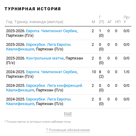
ТУРНИРНАЯ ИСТОРИЯ
Г
Пр/
Год. Турнир, команда (амплуа)
М
(П)
АГ
НП
У
2025-2026.
Европа. Чемпионат Сербии
,
2
1
0
0
0/0
Партизан (П/з)
(0)
2025-2026.
Еврокубки. Лига Европы.
2
0
0
0
0/0
Квалификация
, Партизан (П/з)
(0)
2025-2026.
Контрольные матчи
, Партизан
2
0
0
0
0/0
(П/з)
(0)
2024-2025.
Европа. Чемпионат Сербии
,
10
8
0
0
1/0
Партизан (П/з)
(2)
2024-2025.
Еврокубки. Лига конференций.
2
0
0
0
0/0
Квалификация
, Партизан (П/з)
(0)
2024-2025.
Еврокубки. Лига Европы.
2
0
0
0
0/0
Квалификация
, Партизан (П/з)
(0)
ЕЩЕ
* Только матчи, в которых игрок забивал голы
? Условные обозначения