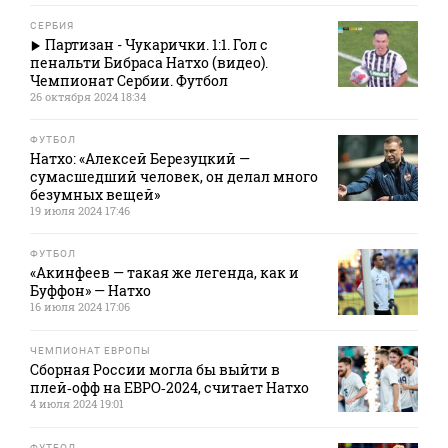
СЕРБИЯ
Партизан - Чукарички. 1:1. Гол с
пенальти Бибраса Натхо (видео).
Чемпионат Сербии. Футбол
26 октября 2024 18:34
ФУТБОЛ
Натхо: «Алексей Березуцкий —
сумасшедший человек, он делал много
безумных вещей»
19 июля 2024 17:46
ФУТБОЛ
«Акинфеев — такая же легенда, как и
Буффон» — Натхо
16 июля 2024 17:06
ЧЕМПИОНАТ ЕВРОПЫ
Сборная России могла бы выйти в
плей‑офф на ЕВРО‑2024, считает Натхо
4 июля 2024 19:01
ФУТБОЛ