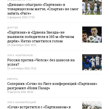
«Динамо» обыграло «Партизан» в
товарищеском матче, «Спартак» не смог
забить «Риге»
2 февраля 2022 17:53
ДРУГИЕ
«Партизан» и «Црвена Звезда» не
выявили победителя в 165-м «Вечном
дерби». Натхо отметился голом
19 сентября 2021 23:11
ЛИГА ЧЕМПИОНОВ
Россия против «Челси»: без шансов на
успех?
13 сентября 2021 19:21
ЕВРОПА
Соперник «Сочи» по Лиге конференций «Партизан»
разгромил «Нови Пазар»
9 августа 2021 00:33
ЛИГА КОНФЕРЕНЦИЙ
«Сочи» встретится с «Партизаном» в