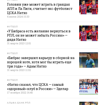
Головин уже может играть в грандах
АПЛ и Ла Лиги, считает экс‑футболист
ЦСКА Натхо
4 июля 2024 15:33
ФУТБОЛ
«У Бибраса есть желание вернуться в
РПЛ, он не может забыть Россию» —
дядя Натхо
31 марта 2023 12:01
ФУТБОЛ
«Бибрас завершил карьеру в сборной на
хорошей ноте, хотя мог бы играть еще
три года» — Адам Натхо
31 марта 2023 11:02
ФУТБОЛ
«Натхо сказал, что ЦСКА — самый
«здоровый» клуб в России» — Зделар
17 ноября 2022 16:45
АЛЬФА-БАНК РПЛ