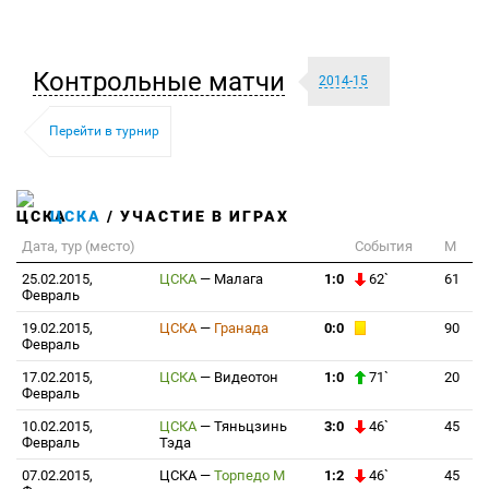
Контрольные матчи
2014-15
Перейти в турнир
ЦСКА
/ УЧАСТИЕ В ИГРАХ
Дата, тур (место)
События
М
25.02.2015,
ЦСКА
—
Малага
1:0
62`
61
Февраль
19.02.2015,
ЦСКА
—
Гранада
0:0
90
Февраль
17.02.2015,
ЦСКА
—
Видеотон
1:0
71`
20
Февраль
10.02.2015,
ЦСКА
—
Тяньцзинь
3:0
46`
45
Февраль
Тэда
07.02.2015,
ЦСКА
—
Торпедо М
1:2
46`
45