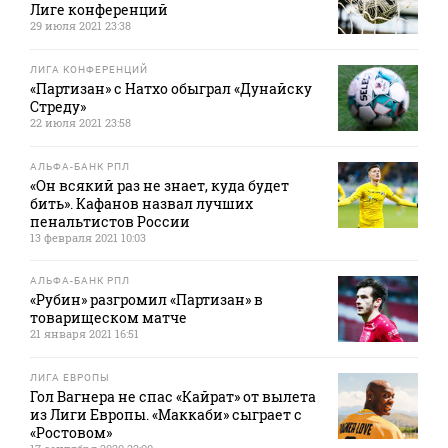
Лиге конференций
29 июля 2021 23:38
ЛИГА КОНФЕРЕНЦИЙ
«Партизан» с Натхо обыграл «Дунайску
Стреду»
22 июля 2021 23:58
АЛЬФА-БАНК РПЛ
«Он всякий раз не знает, куда будет
бить». Кафанов назвал лучших
пенальтистов России
13 февраля 2021 10:03
АЛЬФА-БАНК РПЛ
«Рубин» разгромил «Партизан» в
товарищеском матче
21 января 2021 16:51
ЛИГА ЕВРОПЫ
Гол Вагнера не спас «Кайрат» от вылета
из Лиги Европы. «Маккаби» сыграет с
«Ростовом»