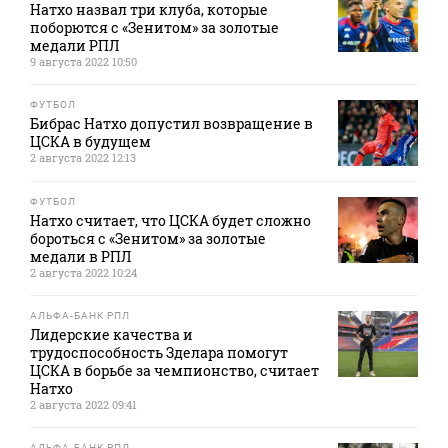
Натхо назвал три клуба, которые
поборются с «Зенитом» за золотые
медали РПЛ
9 августа 2022 10:50
ФУТБОЛ
Бибрас Натхо допустил возвращение в
ЦСКА в будущем
2 августа 2022 12:13
ФУТБОЛ
Натхо считает, что ЦСКА будет сложно
бороться с «Зенитом» за золотые
медали в РПЛ
2 августа 2022 10:24
АЛЬФА-БАНК РПЛ
Лидерские качества и
трудоспособность Зделара помогут
ЦСКА в борьбе за чемпионство, считает
Натхо
2 августа 2022 09:41
АЛЬФА-БАНК РПЛ