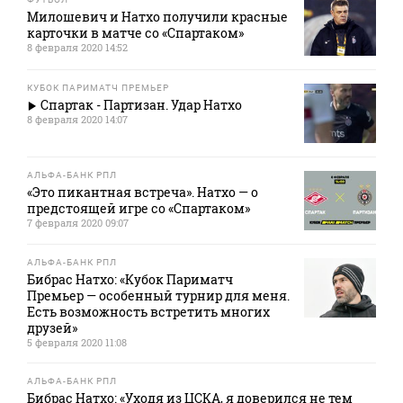
Милошевич и Натхо получили красные
карточки в матче со «Спартаком»
8 февраля 2020 14:52
КУБОК ПАРИМАТЧ ПРЕМЬЕР
Спартак - Партизан. Удар Натхо
8 февраля 2020 14:07
АЛЬФА-БАНК РПЛ
«Это пикантная встреча». Натхо — о
предстоящей игре со «Спартаком»
7 февраля 2020 09:07
АЛЬФА-БАНК РПЛ
Бибрас Натхо: «Кубок Париматч
Премьер — особенный турнир для меня.
Есть возможность встретить многих
друзей»
5 февраля 2020 11:08
АЛЬФА-БАНК РПЛ
Бибрас Натхо: «Уходя из ЦСКА, я доверился не тем