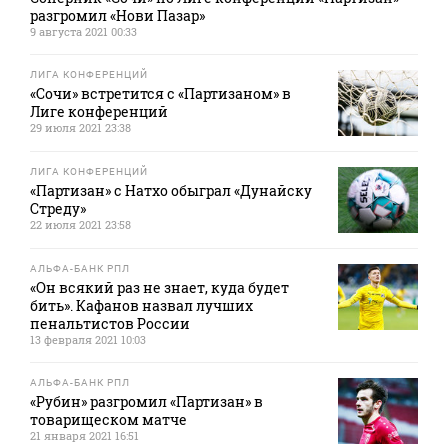
разгромил «Нови Пазар»
9 августа 2021 00:33
ЛИГА КОНФЕРЕНЦИЙ
«Сочи» встретится с «Партизаном» в
Лиге конференций
29 июля 2021 23:38
ЛИГА КОНФЕРЕНЦИЙ
«Партизан» с Натхо обыграл «Дунайску
Стреду»
22 июля 2021 23:58
АЛЬФА-БАНК РПЛ
«Он всякий раз не знает, куда будет
бить». Кафанов назвал лучших
пенальтистов России
13 февраля 2021 10:03
АЛЬФА-БАНК РПЛ
«Рубин» разгромил «Партизан» в
товарищеском матче
21 января 2021 16:51