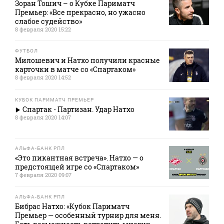
Зоран Тошич – о Кубке Париматч
Премьер: «Все прекрасно, но ужасно
слабое судейство»
8 февраля 2020 15:22
ФУТБОЛ
Милошевич и Натхо получили красные
карточки в матче со «Спартаком»
8 февраля 2020 14:52
КУБОК ПАРИМАТЧ ПРЕМЬЕР
Спартак - Партизан. Удар Натхо
8 февраля 2020 14:07
АЛЬФА-БАНК РПЛ
«Это пикантная встреча». Натхо — о
предстоящей игре со «Спартаком»
7 февраля 2020 09:07
АЛЬФА-БАНК РПЛ
Бибрас Натхо: «Кубок Париматч
Премьер — особенный турнир для меня.