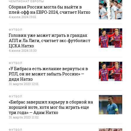
ЧЕМПИОНАТ ЕВРОПЫ
Сборная России могла бы выйти в
плей‑офф на ЕВРО‑2024, считает Натхо
4 июля 2024 19:01
ФУТБОЛ
Головин уже может играть в грандах
АПЛ и Ла Лиги, считает экс‑футболист
ЦСКА Натхо
4 июля 2024 15:33
ФУТБОЛ
«У Бибраса есть желание вернуться в
РПЛ, он не может забыть Россию» —
дядя Натхо
31 марта 2023 12:01
ФУТБОЛ
«Бибрас завершил карьеру в сборной на
хорошей ноте, хотя мог бы играть еще
три года» — Адам Натхо
31 марта 2023 11:02
ФУТБОЛ