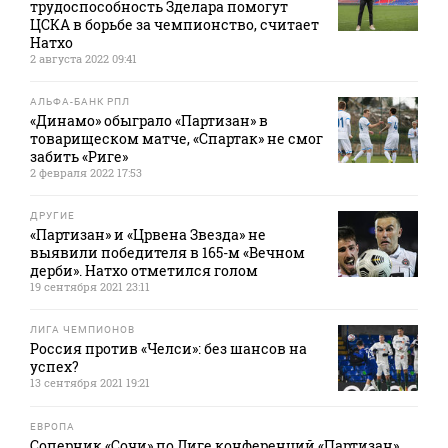
трудоспособность Зделара помогут
ЦСКА в борьбе за чемпионство, считает
Натхо
2 августа 2022 09:41
АЛЬФА-БАНК РПЛ
«Динамо» обыграло «Партизан» в
товарищеском матче, «Спартак» не смог
забить «Риге»
2 февраля 2022 17:53
ДРУГИЕ
«Партизан» и «Црвена Звезда» не
выявили победителя в 165-м «Вечном
дерби». Натхо отметился голом
19 сентября 2021 23:11
ЛИГА ЧЕМПИОНОВ
Россия против «Челси»: без шансов на
успех?
13 сентября 2021 19:21
ЕВРОПА
Соперник «Сочи» по Лиге конференций «Партизан»