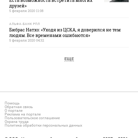
Есть возможность встретить многих
друзей»
5 февраля 2020 11:08
АЛЬФА-БАНК РПЛ
Бибрас Натхо: «Уходя из ЦСКА, я доверился не тем
людям. Все временами ошибаются»
5 февраля 2020 04:32
ЕЩЕ
Помощь
Обратная связь
О портале
Реклама на портале
Пользовательское соглашение
Охрана труда
Политика обработки персональных данных