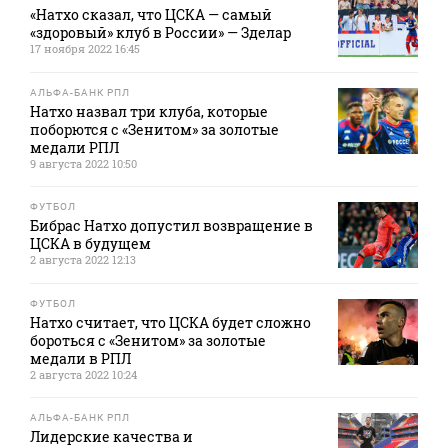
«Натхо сказал, что ЦСКА — самый
«здоровый» клуб в России» — Зделар
17 ноября 2022 16:45
АЛЬФА-БАНК РПЛ
Натхо назвал три клуба, которые
поборются с «Зенитом» за золотые
медали РПЛ
9 августа 2022 10:50
ФУТБОЛ
Бибрас Натхо допустил возвращение в
ЦСКА в будущем
2 августа 2022 12:13
ФУТБОЛ
Натхо считает, что ЦСКА будет сложно
бороться с «Зенитом» за золотые
медали в РПЛ
2 августа 2022 10:24
АЛЬФА-БАНК РПЛ
Лидерские качества и