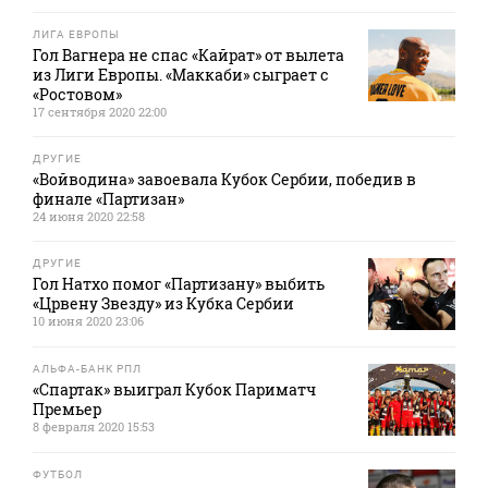
ЛИГА ЕВРОПЫ
Гол Вагнера не спас «Кайрат» от вылета
из Лиги Европы. «Маккаби» сыграет с
«Ростовом»
17 сентября 2020 22:00
ДРУГИЕ
«Войводина» завоевала Кубок Сербии, победив в
финале «Партизан»
24 июня 2020 22:58
ДРУГИЕ
Гол Натхо помог «Партизану» выбить
«Црвену Звезду» из Кубка Сербии
10 июня 2020 23:06
АЛЬФА-БАНК РПЛ
«Спартак» выиграл Кубок Париматч
Премьер
8 февраля 2020 15:53
ФУТБОЛ