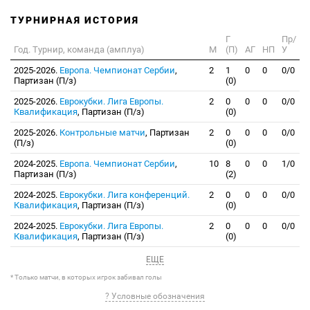
ТУРНИРНАЯ ИСТОРИЯ
Г
Пр/
Год. Турнир, команда (амплуа)
М
(П)
АГ
НП
У
2025-2026.
Европа. Чемпионат Сербии
,
2
1
0
0
0/0
Партизан (П/з)
(0)
2025-2026.
Еврокубки. Лига Европы.
2
0
0
0
0/0
Квалификация
, Партизан (П/з)
(0)
2025-2026.
Контрольные матчи
, Партизан
2
0
0
0
0/0
(П/з)
(0)
2024-2025.
Европа. Чемпионат Сербии
,
10
8
0
0
1/0
Партизан (П/з)
(2)
2024-2025.
Еврокубки. Лига конференций.
2
0
0
0
0/0
Квалификация
, Партизан (П/з)
(0)
2024-2025.
Еврокубки. Лига Европы.
2
0
0
0
0/0
Квалификация
, Партизан (П/з)
(0)
ЕЩЕ
* Только матчи, в которых игрок забивал голы
? Условные обозначения