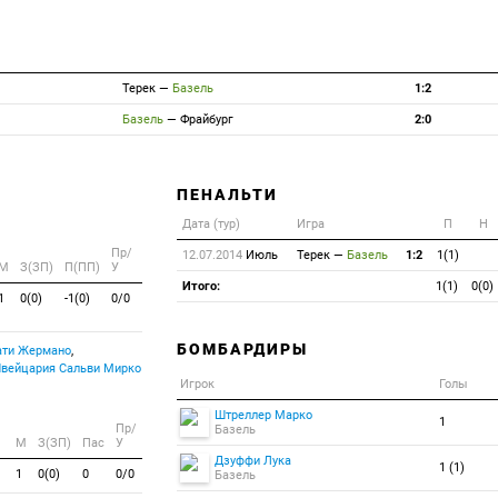
Терек
—
Базель
1:2
Базель
—
Фрайбург
2:0
ПЕНАЛЬТИ
Дата (тур)
Игра
П
Н
Пр/
12.07.2014
Июль
Терек
—
Базель
1:2
1(1)
M
З(ЗП)
П(ПП)
У
Итого:
1(1)
0(0)
1
0(0)
-1(0)
0/0
БОМБАРДИРЫ
ти Жермано
,
Сальви Мирко
Игрок
Голы
Штреллер Марко
1
Пр/
Базель
M
З(ЗП)
Пас
У
Дзуффи Лука
1 (1)
1
0(0)
0
0/0
Базель