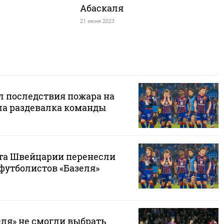
Абаскаля
21 июня 2023
л последствия пожара на
ела раздевалка команды
та Швейцарии перенесли
у футболистов «Базеля»
еля» не смогли выбрать