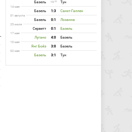
Базель
Тун
00
19
14 мая
Базель
1:3
Санкт-Галлен
01 августа
Базель
0:1
Лозанна
25 июля
Серветт
0:1
Базель
17 мая
Лугано
4:0
Базель
10 мая
Янг Бойз
3:0
Базель
02 мая
Базель
3:1
Тун