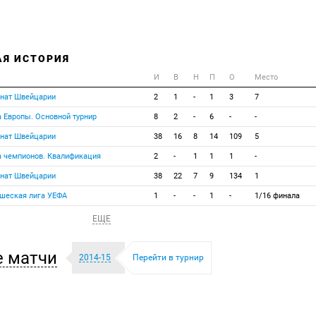
АЯ ИСТОРИЯ
И
В
Н
П
О
Место
онат Швейцарии
2
1
-
1
3
7
а Европы. Основной турнир
8
2
-
6
-
-
онат Швейцарии
38
16
8
14
109
5
а чемпионов. Квалификация
2
-
1
1
1
-
онат Швейцарии
38
22
7
9
134
1
ошеская лига УЕФА
1
-
-
1
-
1/16 финала
ЕЩЕ
 матчи
2014-15
Перейти в турнир