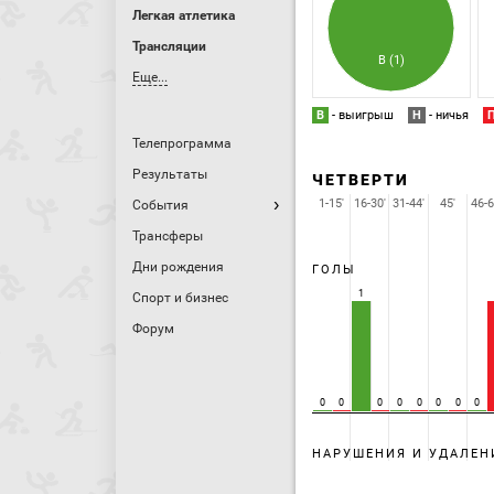
Легкая атлетика
Трансляции
В (1)
Еще...
В
- выигрыш
Н
- ничья
Телепрограмма
Результаты
ЧЕТВЕРТИ
1-15'
16-30'
31-44'
45'
46-6
События
Трансферы
Дни рождения
ГОЛЫ
1
Спорт и бизнес
Форум
0
0
0
0
0
0
0
0
НАРУШЕНИЯ И УДАЛЕН