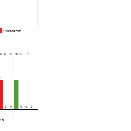
П
- поражение
0'
61-75'
76-89'
90'
1
1
0
0
0
0
0
ИЯ