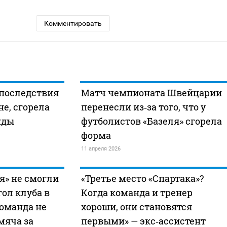
Комментировать
 последствия
Матч чемпионата Швейцарии
не, сгорела
перенесли из‑за того, что у
нды
футболистов «Базеля» сгорела
форма
11 апреля 2026
я» не смогли
«Третье место «Спартака»?
ол клуба в
Когда команда и тренер
команда не
хороши, они становятся
мяча за
первыми» — экс‑ассистент