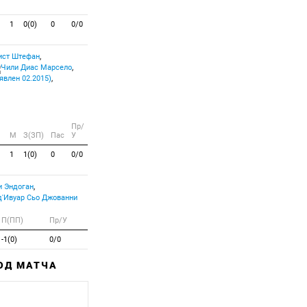
1
0(0)
0
0/0
ист Штефан
,
Диас Марсело
,
явлен 02.2015)
,
Пр/
M
З(ЗП)
Пас
У
1
1(0)
0
0/0
 Эндоган
,
Сьо Джованни
П(ПП)
Пр/У
-1(0)
0/0
ХОД МАТЧА
Забитый
Пропущенный