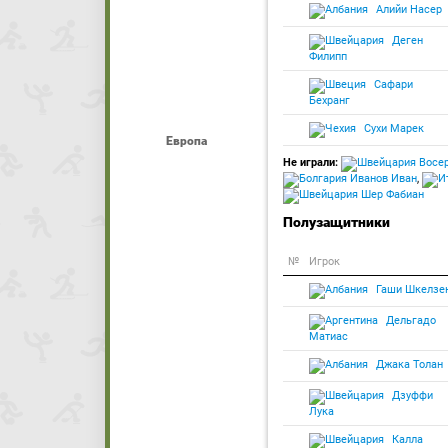
Алийи Насер
Деген
Филипп
Сафари
Бехранг
Сухи Марек
Европа
Не играли:
Восер
Иванов Иван
,
Шер Фабиан
Полузащитники
№
Игрок
Гаши Шкелзе
Дельгадо
Матиас
Джака Толан
Дзуффи
Лука
Калла