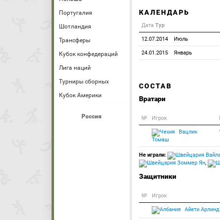
КАЛЕНДАРЬ
Португалия
Дата
Тур
Шотландия
12.07.2014
Июль
Трансферы
24.01.2015
Январь
Кубок конфедераций
Лига наций
Турниры сборных
СОСТАВ
Кубок Америки
Вратари
Россия
№
Игрок
Вацлик
Томаш
Не играли:
Вайла
Зоммер Ян
,
Защитники
№
Игрок
Айети Арлинд