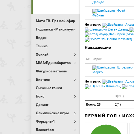
Давиде
Фрай
Фабиан
Матч ТВ. Прямой эфир
Не играли:
Андр
Подписка «Максимум»
Деген Давид
,
Дье Серей (отза
Видео
Эль-Ненни Мохамед
Теннис
Нападающие
Хоккей
№
Игрок
MMA/Единоборства
Штреллер
Фигурное катание
Марко
Биатлон
Не играли:
Адили
Пак Кван-Рён
,
Лыжные гонки
Бокс
З(ЗП)
Допинг
Всего: 28
2(1)
Олимпийские игры
ПЕРВЫЙ ГОЛ / ИС
Формула-1
Баскетбол