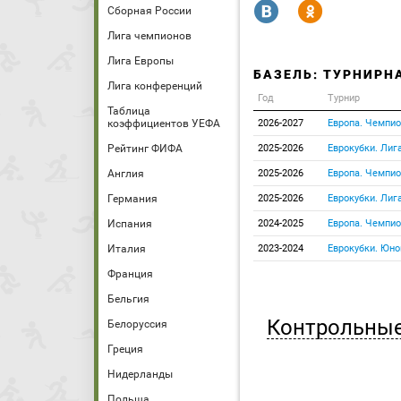
R
Y
Сборная России
Лига чемпионов
Лига Европы
БАЗЕЛЬ: ТУРНИРН
Лига конференций
Год
Турнир
Таблица
коэффициентов УЕФА
2026-2027
Европа. Чемпи
Рейтинг ФИФА
2025-2026
Еврокубки. Лиг
Англия
2025-2026
Европа. Чемпи
Германия
2025-2026
Еврокубки. Лиг
Испания
2024-2025
Европа. Чемпи
Италия
2023-2024
Еврокубки. Юн
Франция
Бельгия
Контрольные
Белоруссия
Греция
Нидерланды
Польша