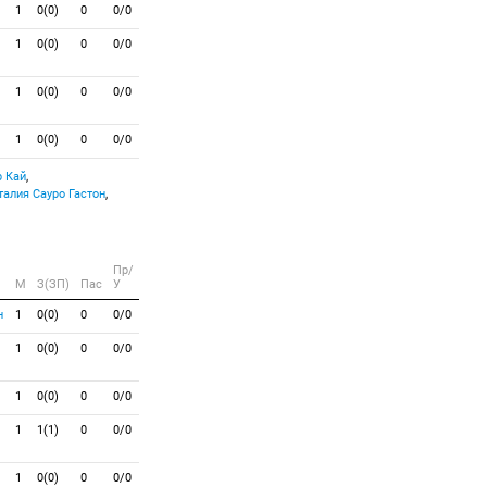
1
0(0)
0
0/0
1
0(0)
0
0/0
1
0(0)
0
0/0
1
0(0)
0
0/0
 Кай
,
Сауро Гастон
,
Пр/
M
З(ЗП)
Пас
У
н
1
0(0)
0
0/0
1
0(0)
0
0/0
1
0(0)
0
0/0
1
1(1)
0
0/0
1
0(0)
0
0/0