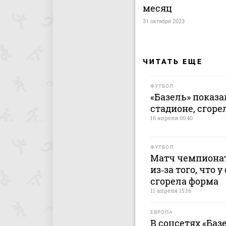
месяц
31 октября 2023
ЧИТАТЬ ЕЩЕ
ФУТБОЛ
«Базель» показа
стадионе, сгор
16 апреля 00:40
ФУТБОЛ
Матч чемпиона
из‑за того, что 
сгорела форма
11 апреля 15:16
ЕВРОПА
В соцсетях «Баз