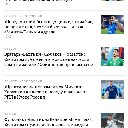
11:00
FONBET КУБОК РОССИИ
«Перед матчем было ощущение, что забью,
но не ожидал, что так быстро» — игрок
«Зенита» Кевин Андраде
10:47
ФУТБОЛ
Вратарь «Балтики» Любаков — о матче с
«Зенитом»: «А смысл в моих сейвах, если
сами не забили? Обидно так проигрывать»
10:16
FONBET КУБОК РОССИИ
«Практически невозможно». Михаил
Кержаков не верит в победу клуба не из
РПЛ в Кубке России
09:16
ФУТБОЛ
Футболист «Балтики» Беликов: «В матчах с
«Зенитом» нужно использовать каждый