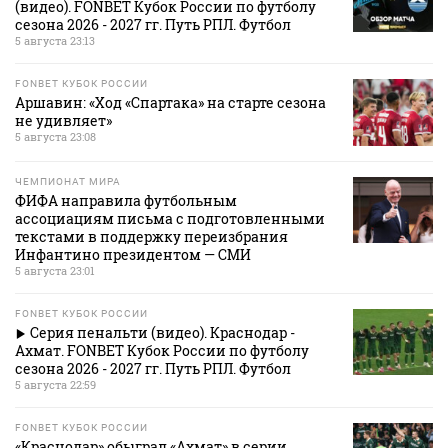
(видео). FONBET Кубок России по футболу
сезона 2026 - 2027 гг. Путь РПЛ. Футбол
5 августа 23:13
FONBET КУБОК РОССИИ
Аршавин: «Ход «Спартака» на старте сезона
не удивляет»
5 августа 23:08
ЧЕМПИОНАТ МИРА
ФИФА направила футбольным
ассоциациям письма с подготовленными
текстами в поддержку переизбрания
Инфантино президентом — СМИ
5 августа 23:01
FONBET КУБОК РОССИИ
Серия пенальти (видео). Краснодар -
Ахмат. FONBET Кубок России по футболу
сезона 2026 - 2027 гг. Путь РПЛ. Футбол
5 августа 22:59
FONBET КУБОК РОССИИ
«Краснодар» обыграл «Ахмат» в серии