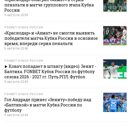
пенальти в матче группового этапа Кубка
России
5 августа 22:58
FONBET КУБОК РОССИИ
«Краснодар» и «Ахмат» не смогли выявить
победителя матча Кубка России в основное
время, впереди серия пенальти
5 августа 22:46
FONBET КУБОК РОССИИ
Ковач попадает в штангу (видео). Зенит -
Балтика. FONBET Кубок России по футболу
сезона 2026 - 2027 гг. Путь РПЛ. Футбол
5 августа 22:43
FONBET КУБОК РОССИИ
Гол Андраде принес «Зениту» победу над
«Балтикой» в матче Кубка России по
футболу
5 августа 22:43