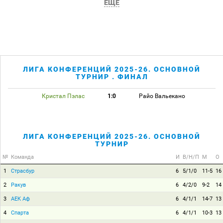
ЕЩЕ
ЛИГА КОНФЕРЕНЦИЙ 2025-26. ОСНОВНОЙ
ТУРНИР . ФИНАЛ
Кристал Пэлас
1:0
Райо Вальекано
ЛИГА КОНФЕРЕНЦИЙ 2025-26. ОСНОВНОЙ
ТУРНИР
№
Команда
И
В/Н/П
М
О
1
Страсбур
6
5/1/0
11-5
16
2
Ракув
6
4/2/0
9-2
14
3
АЕК Аф
6
4/1/1
14-7
13
4
Спарта
6
4/1/1
10-3
13