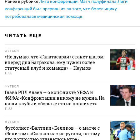
Ранее в рубрике
Лига конференций
:
Матч полуфинала Лиги
конференций был прерван из-за того, что болельщику
потребовалась медицинская помощь
ЧИТАТЬ ЕЩЕ
ФУТБОЛ
«Не думаю, что «Галатасарай» станет шагом
вперед для Батракова, ему нужен более
статусный клуб и команда» — Наумов
11:36
ФУТБОЛ
Глава РПЛ Алаев — о конфликте УЕФА и
ФИФА: «Конфронтация никому не нужна. На
наши клубы и сборные это не повлияет»
11:33
ФУТБОЛ
Футболист «Балтики» Беликов — о матче с
«Зенитом»: «Сильно нас не ругали, потому
что полностью отдавались игре»