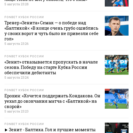
5 августа 23:28
FONBET КУБОК РОССИИ
Тренер «Зенита» Семак — о победе над
«Балтикой»: «В конце очень грубо ошиблись
у своих ворот и чуть было не привезли себе
гол»
5 августа 23:26
FONBET КУБОК РОССИИ
«Зенит» отказывается пропускать в начале
сезона. Победу на старте Кубка России
обеспечили дебютанты
5 августа 23:24
FONBET КУБОК РОССИИ
Ерохин: «Хочется поддержать Кондакова. Он
уехал до окончания матча с «Балтикой» на
скорой»
5 августа 23:23
FONBET КУБОК РОССИИ
Зенит - Балтика. Гол и лучшие моменты