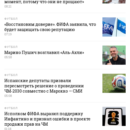
момент, потому что они не прощают»
08:21
ФУТБОЛ
«Восстановим доверие». ФИФА заявила, что
будет защищать свою репутацию
07:19
ФУТБОЛ
Марино Пушич возглавил «Аль‑Ахли»
05:58
ФУТБОЛ
Испанские депутаты призвали
пересмотреть решение о проведении
ЧМ‑2030 совместно с Марокко — СМИ
05:08
ФУТБОЛ
Исполком ФИФА выразил поддержку
Инфантино и признал ошибки в проекте
продажи прав на ЧМ
01:18