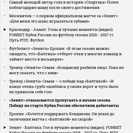
Самый молодой автор гола в истории «Спартака» Полех
поблагодарил маму после своего достижения
Москвичев — о первом официальном матче за «Зенит»:
«Для меня это шанс вгрызаться зубами»
Краснодар - Ахмат. Голы и лучшие моменты (видео).
FONBET Кубок России по футболу сезона 2026 - 2027 гг.
Путь РПЛ. Футбол
Футболист «Зенита» Ерохин: «В этом сезоне можно
ожидать, что «Балтика» отберет очки у многих команд и
займет место в восьмерке»
Тренер «Зенита» Семак: «Кондакову разбили лицо. Пока не
могу сказать, что с ним»
Тренер «Зенита» Семак — о победе над «Балтикой»: «В
конце очень грубо ошиблись у своих ворот и чуть было
не привезли себе гол»
«Зенит» отказывается пропускать в начале сезона.
Победу на старте Кубка России обеспечили дебютанты
Ерохин: «Хочется поддержать Кондакова. Он уехал до
окончания матча с «Балтикой» на скорой»
Зенит - Балтика. Гол и лучшие моменты (видео). FONBET
Кубок России по футболу сезона 2026 - 2027 гг. Путь РПЛ.