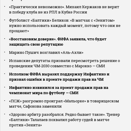
«Практически невозможно». Михаил Кержаков не верит
в победу клуба не из РПЛ в Кубке России
Футболист «Балтики» Беликов: «В матчах с «Зенитом»
нужно использовать каждый момент, потому что они не
прощают»
«Восстановим доверие». ФИФА заявила, что будет
защищать свою репутацию
Марино Пушич возглавил «Аль‑Ахли»
Испанские депутаты призвали пересмотреть решение о
проведении ЧМ‑2030 совместно с Марокко — СМИ
Исполком ФИФА выразил поддержку Инфантино и
признал ошибки в проекте продажи прав на ЧМ
Инфантино извинился за проект продажи прав на
чемпионат мира по футболу — СМИ
«ПСЖ» разгромно проиграл «Мальорке» в товарищеском
матче, Сафонова заменили
«Здорово арбитр разобрался. Редко бывает такое». Тренер
«Балтики» Талалаев похвалил работу судей в матче
против «Зенита»