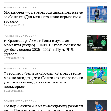
FONBET КУБОК РОССИИ
Москвичев — о первом официальном матче
за «Зенит»: «Для меня это шанс вгрызаться
зубами»
5 августа 23:42
FONBET КУБОК РОССИИ
Краснодар - Ахмат. Голы и лучшие
моменты (видео). FONBET Кубок России по
футболу сезона 2026 - 2027 гг. Путь РПЛ.
Футбол
5 августа 23:39
FONBET КУБОК РОССИИ
Футболист «Зенита» Ерохин: «В этом сезоне
можно ожидать, что «Балтика» отберет очки
у многих команд и займет место в
восьмерке»
5 августа 23:31
FONBET КУБОК РОССИИ
Тренер «Зенита» Семак: «Кондакову разбили
лицо. Пока не могу сказать, что с ним»