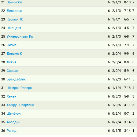
21
Зриньски
6
2/1/3
8-10
7
22
Линкольн
6
2/1/3
7-15
7
23
Куопио ПС
6
1/4/1
6-5
7
24
Шкендия
6
2/1/3
4-5
7
25
Университатя Кр
6
2/1/3
6-8
7
26
Сигма
6
2/1/3
7-9
7
27
Динамо К
6
2/0/4
9-9
6
28
Легия
6
2/0/4
8-8
6
29
Слован
6
2/0/4
5-9
6
30
Брейдаблик
6
1/2/3
6-11
5
31
Шемрок Роверс
6
1/1/4
7-13
4
32
Хекен
6
0/3/3
5-8
3
33
Хамрун Спартанс
6
1/0/5
4-11
3
34
Шелбурн
6
0/2/4
0-7
2
35
Абердин
6
0/2/4
3-14
2
36
Рапид
6
0/1/5
3-14
1