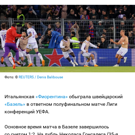
Фото: ©
REUTERS / Denis Balibouse
Итальянская
«Фиорентина»
обыграла швейцарский
«Базель»
в ответном полуфинальном матче Лиги
конференций УЕФА.
Основное время матча в Базеле завершилось
со счетом 1:2. На дубль Николаса Гонсалеса (35‑я