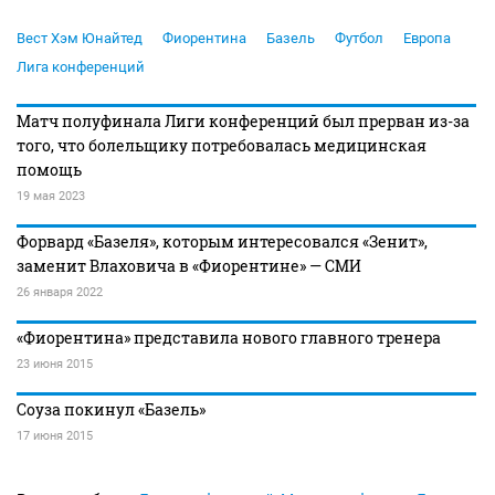
Вест Хэм Юнайтед
Фиорентина
Базель
Футбол
Европа
Лига конференций
Матч полуфинала Лиги конференций был прерван из-за
того, что болельщику потребовалась медицинская
помощь
19 мая 2023
Форвард «Базеля», которым интересовался «Зенит»,
заменит Влаховича в «Фиорентине» — СМИ
26 января 2022
«Фиорентина» представила нового главного тренера
23 июня 2015
Соуза покинул «Базель»
17 июня 2015