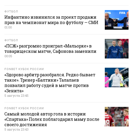
ФУТБОЛ
Инфантино извинился за проект продажи
прав на чемпионат мира по футболу — СМИ
01:00
ФУТБОЛ
«ПСЖ» разгромно проиграл «Мальорке» в
товарищеском матче, Сафонова заменили
00:05
FONBET КУБОК РОССИИ
«Здорово арбитр разобрался. Редко бывает
такое». Тренер «Балтики» Талалаев
похвалил работу судей в матче против
«Зенита»
5 августа 23:45
FONBET КУБОК РОССИИ
Самый молодой автор гола в истории
«Спартака» Полех поблагодарил маму после
своего достижения
5 августа 23:43