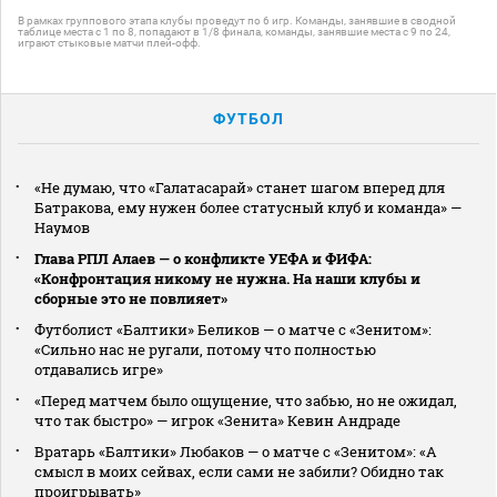
В рамках группового этапа клубы проведут по 6 игр. Команды, занявшие в сводной
таблице места с 1 по 8, попадают в 1/8 финала, команды, занявшие места с 9 по 24,
играют стыковые матчи плей-офф.
ФУТБОЛ
«Не думаю, что «Галатасарай» станет шагом вперед для
Батракова, ему нужен более статусный клуб и команда» —
Наумов
Глава РПЛ Алаев — о конфликте УЕФА и ФИФА:
«Конфронтация никому не нужна. На наши клубы и
сборные это не повлияет»
Футболист «Балтики» Беликов — о матче с «Зенитом»:
«Сильно нас не ругали, потому что полностью
отдавались игре»
«Перед матчем было ощущение, что забью, но не ожидал,
что так быстро» — игрок «Зенита» Кевин Андраде
Вратарь «Балтики» Любаков — о матче с «Зенитом»: «А
смысл в моих сейвах, если сами не забили? Обидно так
проигрывать»