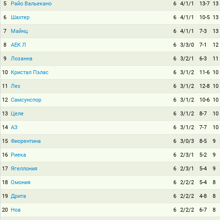
5
Райо Вальекано
6
4/1/1
13-7
13
6
Шахтер
6
4/1/1
10-5
13
7
Майнц
6
4/1/1
7-3
13
8
АЕК Л
6
3/3/0
7-1
12
9
Лозанна
6
3/2/1
6-3
11
10
Кристал Пэлас
6
3/1/2
11-6
10
11
Лех
6
3/1/2
12-8
10
12
Самсунспор
6
3/1/2
10-6
10
13
Целе
6
3/1/2
8-7
10
14
АЗ
6
3/1/2
7-7
10
15
Фиорентина
6
3/0/3
8-5
9
16
Риека
6
2/3/1
5-2
9
17
Ягеллония
6
2/3/1
5-4
9
18
Омония
6
2/2/2
5-4
8
19
Дрита
6
2/2/2
4-8
8
20
Ноа
6
2/2/2
6-7
8