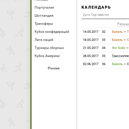
КАЛЕНДАРЬ
Португалия
Дата
Тур (место)
Шотландия
Трансферы
Раньш
Кубок конфедераций
14.05.2017
32
Базель
—
Т
Лига наций
18.05.2017
33
Базель
—
С
Турниры сборных
21.05.2017
34
Янг Бойз
Кубок Америки
28.05.2017
35
Грассхоппе
02.06.2017
36
Базель
—
С
Россия