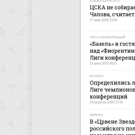
АЛЬФА-БАНК РПЛ
ЦСКА не собирае
Чалова, считае
17 мая 2023 13:56
ЛИГА КОНФЕРЕНЦИЙ
«Базель» в гост
над «Фиорентино
Лиги конферен
12 мая 2023 00:11
ФУТБОЛ
Определились л
Лиге чемпионов
конференций
14 апреля 2023 17:00
ЕВРОПА
В «Црвене Звез
российского по