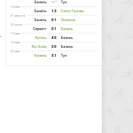
Базель
Тун
00
19
14 мая
Базель
1:3
Санкт-Галлен
01 августа
Базель
0:1
Лозанна
25 июля
Серветт
0:1
Базель
17 мая
Лугано
4:0
Базель
10 мая
Янг Бойз
3:0
Базель
02 мая
Базель
3:1
Тун