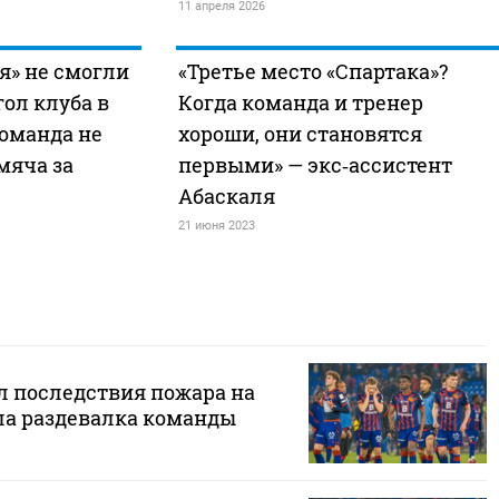
11 апреля 2026
я» не смогли
«Третье место «Спартака»?
ол клуба в
Когда команда и тренер
команда не
хороши, они становятся
мяча за
первыми» — экс‑ассистент
Абаскаля
21 июня 2023
л последствия пожара на
ела раздевалка команды