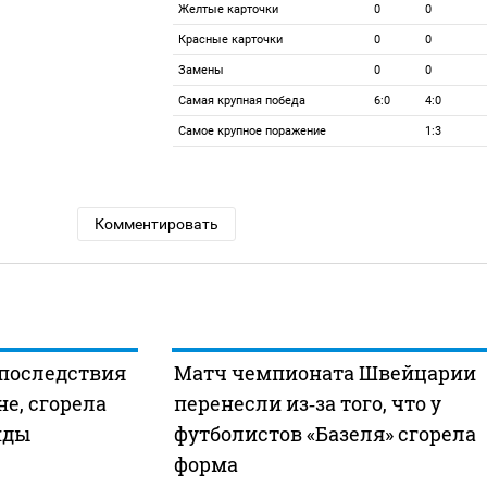
Желтые карточки
0
0
Красные карточки
0
0
Замены
0
0
Самая крупная победа
6:0
4:0
Самое крупное поражение
1:3
Комментировать
 последствия
Матч чемпионата Швейцарии
не, сгорела
перенесли из‑за того, что у
нды
футболистов «Базеля» сгорела
форма