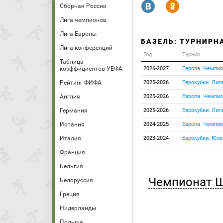
R
Y
Сборная России
Лига чемпионов
Лига Европы
БАЗЕЛЬ: ТУРНИРН
Лига конференций
Год
Турнир
Таблица
коэффициентов УЕФА
2026-2027
Европа. Чемпи
Рейтинг ФИФА
2025-2026
Еврокубки. Лиг
Англия
2025-2026
Европа. Чемпи
Германия
2025-2026
Еврокубки. Лиг
Испания
2024-2025
Европа. Чемпи
Италия
2023-2024
Еврокубки. Юн
Франция
Бельгия
Чемпионат 
Белоруссия
Греция
Нидерланды
Польша