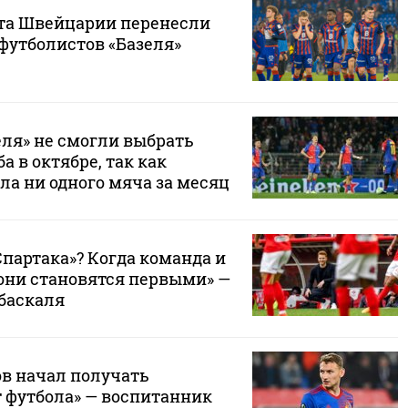
та Швейцарии перенесли
у футболистов «Базеля»
еля» не смогли выбрать
а в октябре, так как
ла ни одного мяча за месяц
Спартака»? Когда команда и
 они становятся первыми» —
Абаскаля
ов начал получать
т футбола» — воспитанник