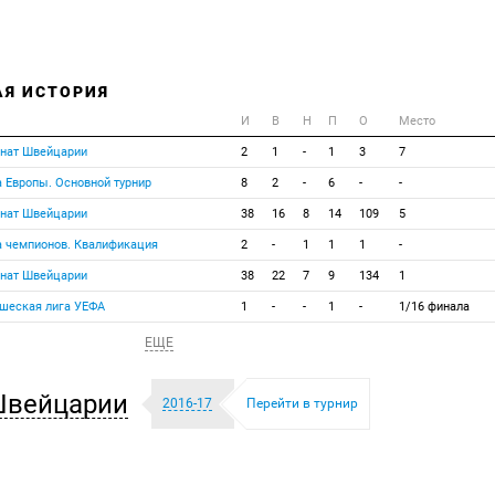
АЯ ИСТОРИЯ
И
В
Н
П
О
Место
онат Швейцарии
2
1
-
1
3
7
а Европы. Основной турнир
8
2
-
6
-
-
онат Швейцарии
38
16
8
14
109
5
а чемпионов. Квалификация
2
-
1
1
1
-
онат Швейцарии
38
22
7
9
134
1
ошеская лига УЕФА
1
-
-
1
-
1/16 финала
ЕЩЕ
Швейцарии
2016-17
Перейти в турнир