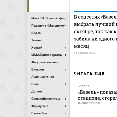
В соцсетях «Базел
Матч ТВ. Прямой эфир
выбрать лучший г
Подписка «Максимум»
октябре, так как 
Видео
забила ни одного 
Теннис
месяц
Хоккей
31 октября 2023
MMA/Единоборства
Фигурное катание
Биатлон
ЧИТАТЬ ЕЩЕ
Лыжные гонки
Бокс
ФУТБОЛ
«Базель» показа
Допинг
стадионе, сгор
Олимпийские игры
16 апреля 00:40
Формула-1
Баскетбол