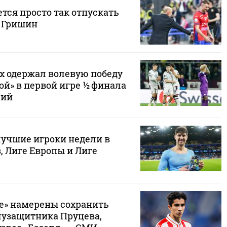
тся просто так отпускать
т Гришин
ях одержал волевую победу
й» в первой игре ½ финала
ций
учшие игроки недели в
, Лиге Европы и Лиге
де» намерены сохранить
лузащитника Пруцева,