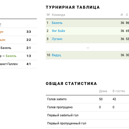
ТУРНИРНАЯ ТАБЛИЦА
№
Команда
И
О
1
Базель
36
8
е
2
Янг Бойз
36
6
ун
3:3
3
Лугано
36
5
ьон
2:2
...
—
Базель
2:1
10
Вадуц
36
3
р
—
Базель
1:3
анкт-Галлен
4:1
ОБЩАЯ СТАТИСТИКА
Дома
В гостях
Голов забито
50
42
Голов пропущено
0
0
Первый забитый гол
Первый пропущенный гол