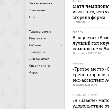
ФУТБОЛ
Легкая атлетика
Матч чемпиона
Трансляции
из‑за того, что 
сгорела форма
Еще...
11 апреля 15:16
Телепрограмма
ЕВРОПА
В соцсетях «Баз
Результаты
лучший гол клуб
События
команда не заби
Трансферы
31 октября 2023 23:20
Дни рождения
РОССИЯ
Спорт и бизнес
«Третье место «
Форум
тренер хороши,
экс‑ассистент 
21 июня 2023 15:05
АЛЬФА-БАНК РПЛ
«В «Базеле» Чал
удовольствие о