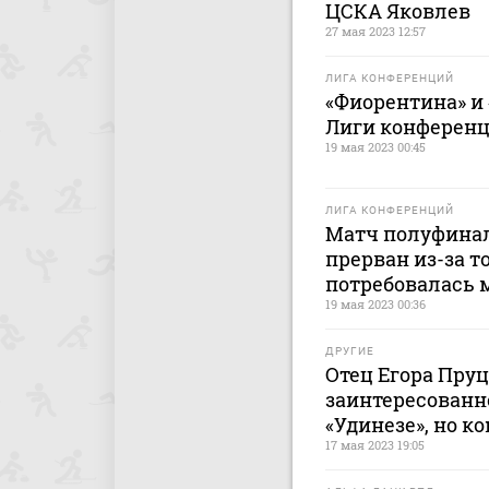
ЦСКА Яковлев
27 мая 2023 12:57
ЛИГА КОНФЕРЕНЦИЙ
«Фиорентина» и
Лиги конферен
19 мая 2023 00:45
ЛИГА КОНФЕРЕНЦИЙ
Матч полуфина
прерван из-за т
потребовалась
19 мая 2023 00:36
ДРУГИЕ
Отец Егора Пруц
заинтересованно
«Удинезе», но 
17 мая 2023 19:05