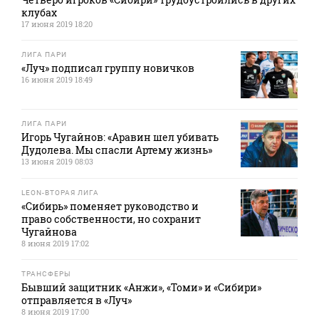
клубах
17 июня 2019 18:20
ЛИГА ПАРИ
«Луч» подписал группу новичков
16 июня 2019 18:49
ЛИГА ПАРИ
Игорь Чугайнов: «Аравин шел убивать
Дудолева. Мы спасли Артему жизнь»
13 июня 2019 08:03
LEON-ВТОРАЯ ЛИГА
«Сибирь» поменяет руководство и
право собственности, но сохранит
Чугайнова
8 июня 2019 17:02
ТРАНСФЕРЫ
Бывший защитник «Анжи», «Томи» и «Сибири»
отправляется в «Луч»
8 июня 2019 17:00