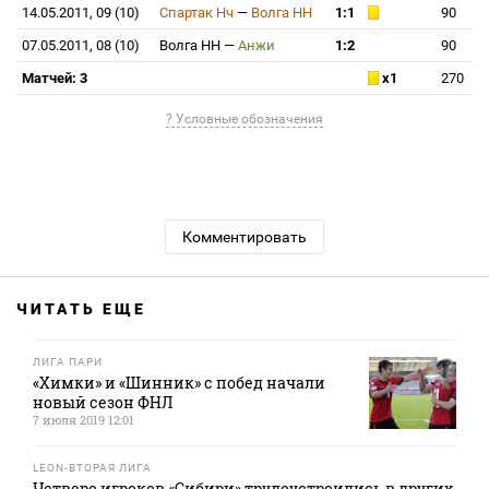
14.05.2011, 09 (10)
Спартак Нч
—
Волга НН
1:1
90
07.05.2011, 08 (10)
Волга НН
—
Анжи
1:2
90
Матчей: 3
x1
270
? Условные обозначения
Комментировать
ЧИТАТЬ ЕЩЕ
ЛИГА ПАРИ
«Химки» и «Шинник» с побед начали
новый сезон ФНЛ
7 июля 2019 12:01
LEON-ВТОРАЯ ЛИГА
Четверо игроков «Сибири» трудоустроились в других