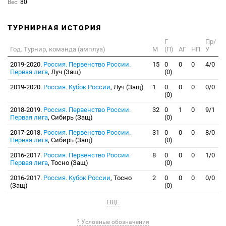
Вес:
80
ТУРНИРНАЯ ИСТОРИЯ
Г
Пр/
Год. Турнир, команда (амплуа)
М
(П)
АГ
НП
У
2019-2020.
Россия. Первенство России.
15
0
0
0
4/0
Первая лига
, Луч (Защ)
(0)
2019-2020.
Россия. Кубок России
, Луч (Защ)
1
0
0
0
0/0
(0)
2018-2019.
Россия. Первенство России.
32
0
1
0
9/1
Первая лига
, Сибирь (Защ)
(0)
2017-2018.
Россия. Первенство России.
31
0
0
0
8/0
Первая лига
, Сибирь (Защ)
(0)
2016-2017.
Россия. Первенство России.
8
0
0
0
1/0
Первая лига
, Тосно (Защ)
(0)
2016-2017.
Россия. Кубок России
, Тосно
2
0
0
0
0/0
(Защ)
(0)
ЕЩЕ
? Условные обозначения