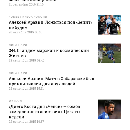
21 сентября 2016 21:16
FONBET КУБОК РОССИИ
Алексей Аравин: Ложиться под «Зенит»
не будем
28 октября 2015 08:55
ЛИГА ПАРИ
ФНЛ: Тандем марсиан и космический
Житнев
29 сентября 2015 09:43
ЛИГА ПАРИ
Алексей Аравин: Матч в Хабаровске был
принципиален для двух людей
28 сентября 2015 15:51
ФУТБОЛ
«Диего Коста для «Челси» — бомба
замедленного действия». Цитаты
недели
22 сентября 2015 19:57