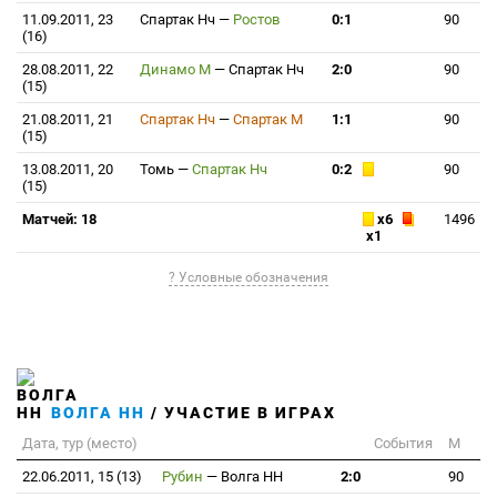
11.09.2011, 23
Спартак Нч
—
Ростов
0:1
90
(16)
28.08.2011, 22
Динамо М
—
Спартак Нч
2:0
90
(15)
21.08.2011, 21
Спартак Нч
—
Спартак М
1:1
90
(15)
13.08.2011, 20
Томь
—
Спартак Нч
0:2
90
(15)
Матчей: 18
x6
1496
x1
? Условные обозначения
ВОЛГА НН
/ УЧАСТИЕ В ИГРАХ
Дата, тур (место)
События
М
22.06.2011, 15 (13)
Рубин
—
Волга НН
2:0
90