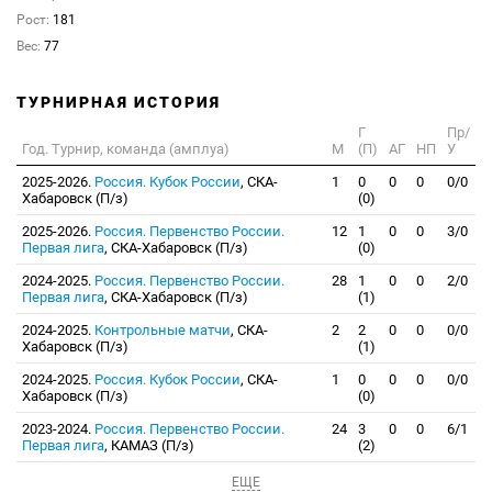
Рост:
181
Вес:
77
ТУРНИРНАЯ ИСТОРИЯ
Г
Пр/
Год. Турнир, команда (амплуа)
М
(П)
АГ
НП
У
2025-2026.
Россия. Кубок России
, СКА-
1
0
0
0
0/0
Хабаровск (П/з)
(0)
2025-2026.
Россия. Первенство России.
12
1
0
0
3/0
Первая лига
, СКА-Хабаровск (П/з)
(0)
2024-2025.
Россия. Первенство России.
28
1
0
0
2/0
Первая лига
, СКА-Хабаровск (П/з)
(1)
2024-2025.
Контрольные матчи
, СКА-
2
2
0
0
0/0
Хабаровск (П/з)
(1)
2024-2025.
Россия. Кубок России
, СКА-
1
0
0
0
0/0
Хабаровск (П/з)
(0)
2023-2024.
Россия. Первенство России.
24
3
0
0
6/1
Первая лига
, КАМАЗ (П/з)
(2)
ЕЩЕ