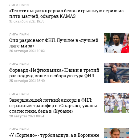
ЛИГА ПАРИ
«Текстильщик» прервал безвыигрышную серию из
пяти матчей, обыграв КАМАЗ
31 октября 2021 15:53
ЛИГА ПАРИ
Они разрывают ФНЛ. Лучшие в «лучшей
лиге мира»
26 октября 2021 10:02
ЛИГА ПАРИ
Форвард «Нефтехимика» Юшин в третий
раз подряд вошел в сборную тура ФНЛ
25 октября 2021 15:40
ЛИГА ПАРИ
Завершающий летний аккорд в ФНЛ:
странный трансфер в «Спартак», ужасы
статистики, беда в «Кубани»
28 августа 2021 00:54
ЛИГА ПАРИ
«У «Торпедо» - турбонаддув, а в Воронеже