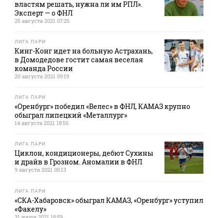
властям решать, нужна ли им РПЛ».
Эксперт — о ФНЛ
25 августа 2021 07:25
ЛИГА ПАРИ
Кинг-Конг идет на больную Астрахань,
в Домодедове гостит самая веселая
команда России
20 августа 2021 09:19
ЛИГА ПАРИ
«Оренбург» победил «Велес» в ФНЛ, КАМАЗ крупно
обыграл липецкий «Металлург»
14 августа 2021 18:56
ЛИГА ПАРИ
Циклон, кондиционеры, дебют Сухины
и драйв в Грозном. Аномалии в ФНЛ
9 августа 2021 00:13
ЛИГА ПАРИ
«СКА-Хабаровск» обыграл КАМАЗ, «Оренбург» уступил
«Факелу»
31 июля 2021 18:59