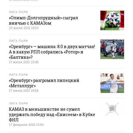
ЛИГА ПАРИ
«Олимп-Долгопрудный» сыграл
вничью с КАМАЗом
23 июля 2021 18:53
ЛИГА ПАРИ
«Оренбург» — машина: 8:0 в двух матчах!
А в какую РПЛ собрались «Ротор» и
«Балтика»?
17 июля 2021 23:45
ЛИГА ПАРИ
«Оренбург» разгромил липецкий
«Металлург»
17 июля 2021 18:54
ЛИГА ПАРИ
КАМАЗ в меньшинстве не сумел
удержать победу над «Енисеем» в Кубке
ФНЛ
17 февраля 2020 15:50