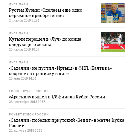
ЛИГА ПАРИ
Рустем Хузин: «Сделаем еще одно
серьезное приобретение»
24 июня 2019 21:24
ЛИГА ПАРИ
Кутьин перешел в «Луч» до конца
следующего сезона
23 июня 2019 10:55
ЛИГА ПАРИ
«Сахалин» не пустил «Иртыш» в ФНЛ, «Балтика»
сохранила прописку в лиге
28 мая 2019 14:04
FONBET КУБОК РОССИИ
«Арсенал» вышел в 1/8 финала Кубка России
26 сентября 2018 12:58
FONBET КУБОК РОССИИ
«Сахалин» победил иркутский «Зенит» в матче Кубка
России
22 августа 2018 14:58