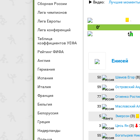
Видео:
Лучшие моменты
Сборная России
Лига чемпионов
Лига Европы
0′
Лига конференций
Таблица
коэффициентов УЕФА
Рейтинг ФИФА
Енисей
Англия
Германия
50
Шамов Егор
(В
Испания
Италия
59
Островский Ан
Франция
77
Огиенко Рости
Бельгия
33
Масловский А
Белоруссия
5
Эмерсон
(З)
Греция
3
Цесь Ян
(З)
7
Нидерланды
55
Богатырев Ник
Польша