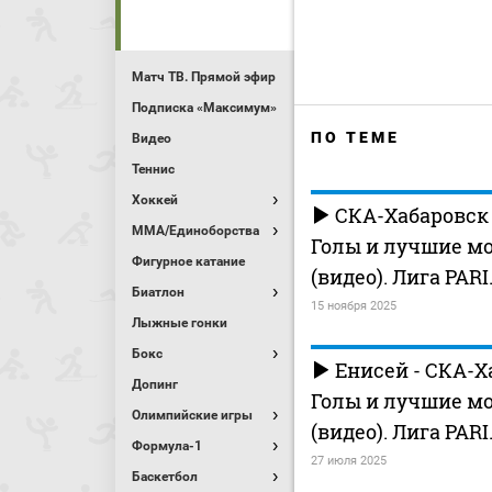
Матч ТВ. Прямой эфир
Подписка «Максимум»
ПО ТЕМЕ
Видео
Теннис
Хоккей
СКА-Хабаровск 
MMA/Единоборства
Голы и лучшие м
Фигурное катание
(видео). Лига PARI
Биатлон
15 ноября 2025
Лыжные гонки
Бокс
Енисей - СКА-Х
Допинг
Голы и лучшие м
Олимпийские игры
(видео). Лига PARI
Формула-1
27 июля 2025
Баскетбол