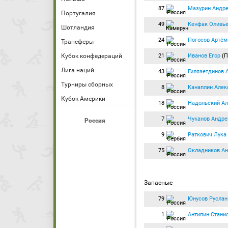
87
Мазурин Андр
Португалия
49
Кенфак Оливь
Шотландия
24
Погосов Артём
Трансферы
21
Иванов Егор
(П
Кубок конфедераций
Лига наций
43
Гилязетдинов 
Турниры сборных
8
Канаплин Алек
Кубок Америки
18
Надольский А
7
Чуканов Андре
Россия
9
Раткович Лука
75
Окладников А
Запасные
79
Юнусов Руслан
1
Антипин Стани