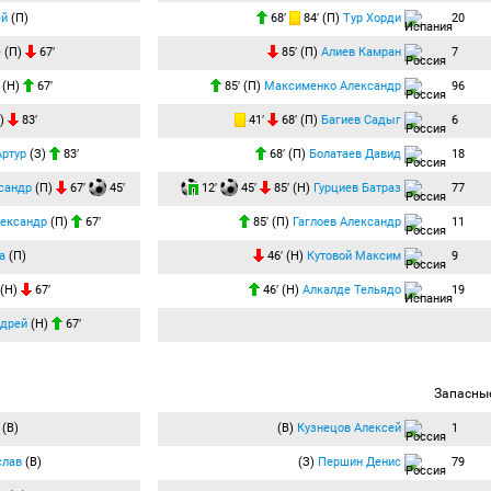
ей
(П)
68′
84′ (П)
Тур Хорди
20
е
(П)
67′
85′ (П)
Алиев Камран
7
(Н)
67′
85′ (П)
Максименко Александр
96
)
83′
41′
68′ (П)
Багиев Садыг
6
Артур
(З)
83′
68′ (П)
Болатаев Давид
18
сандр
(П)
67′
45′
12′
45′
85′ (Н)
Гурциев Батраз
77
лександр
(П)
67′
85′ (П)
Гаглоев Александр
11
а
(П)
46′ (Н)
Кутовой Максим
9
(Н)
67′
46′ (Н)
Алкалде Тельядо
19
ндрей
(Н)
67′
Запасны
(В)
(В)
Кузнецов Алексей
1
слав
(В)
(З)
Першин Денис
79