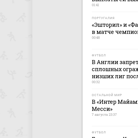
01:41
ПОРТУГАЛИЯ
«Эшторил» и «Ф
в матче чемпио
00:48
ФУТБОЛ
В Англии запре
сплошных ограж
низших лиг пос
00:32
ОСТАЛЬНОЙ МИР
В «Интер Майами
Месси»
7 августа 23:37
ФУТБОЛ