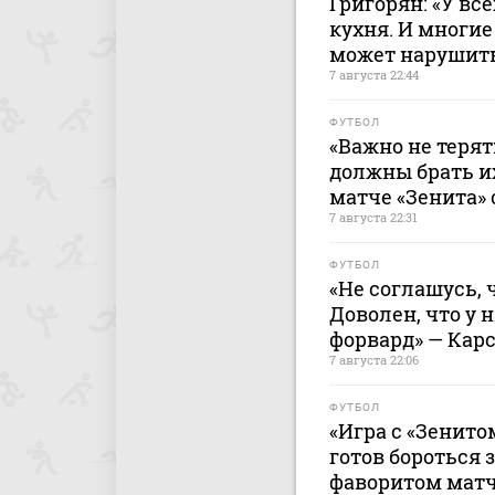
Григорян: «У все
кухня. И многие
может нарушить
7 августа 22:44
ФУТБОЛ
«Важно не терят
должны брать и
матче «Зенита» 
7 августа 22:31
ФУТБОЛ
«Не соглашусь, 
Доволен, что у 
форвард» — Кар
7 августа 22:06
ФУТБОЛ
«Игра с «Зенито
готов бороться 
фаворитом матч