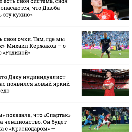
х есть своя система, своя
 опасаются, что Дзюба
 эту кухню»
ь свои очки. Там, где мы
х». Михаил Кержаков — о
с «Родиной»
что Даку индивидуалист.
нас появился новый яркий
седо
м» показала, что «Спартак»
за чемпионство. Он будет
а с «Краснодаром» —