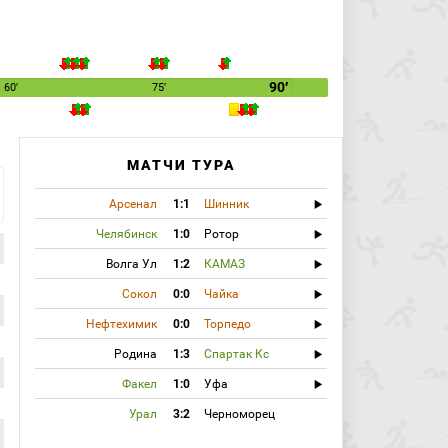
90′
60′
75′
МАТЧИ ТУРА
Арсенал
1:1
Шинник
Челябинск
1:0
Ротор
Волга Ул
1:2
КАМАЗ
Сокол
0:0
Чайка
Нефтехимик
0:0
Торпедо
Родина
1:3
Спартак Кс
Факел
1:0
Уфа
Урал
3:2
Черноморец