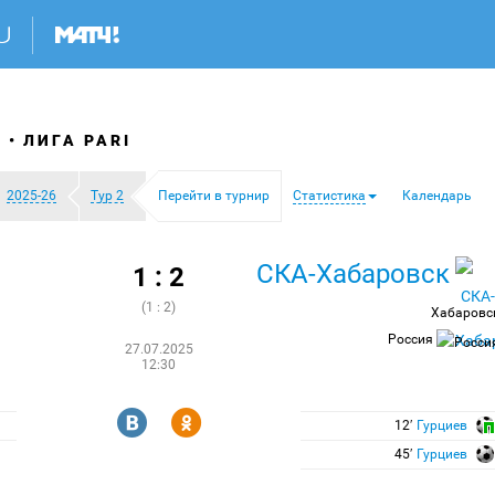
Я
ЛИГА PARI
2025-26
Тур 2
Перейти в турнир
Статистика
Календарь
СКА-Хабаровск
1 : 2
(1 : 2)
Хабаровс
Россия
27.07.2025
12:30
R
Y
12′
Гурциев
45′
Гурциев