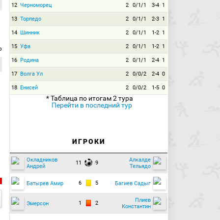
12
Черноморец
2
0/1/1
3-4
1
13
Торпедо
2
0/1/1
2-3
1
14
Шинник
2
0/1/1
1-2
1
15
Уфа
2
0/1/1
1-2
1
р
16
Родина
2
0/1/1
2-4
1
17
Волга Ул
2
0/0/2
2-4
0
18
Енисей
2
0/0/2
1-5
0
* Таблица по итогам 2 тура
Перейти в последний тур
ИГРОКИ
Окладников
Алкалде
11
9
Андрей
Тельядо
6
5
Батырев Амир
Багиев Садыг
Плиев
1
2
Эмерсон
Константин