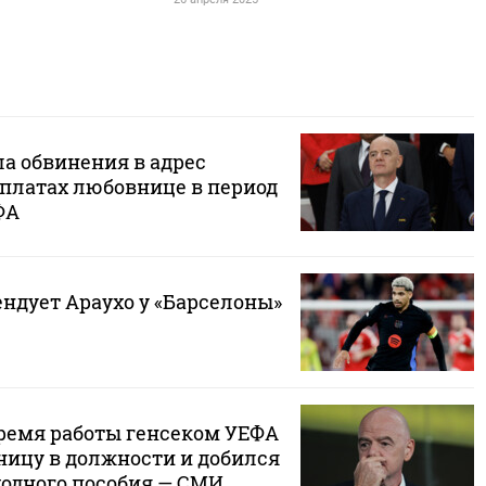
а обвинения в адрес
платах любовнице в период
ФА
ндует Араухо у «Барселоны»
ремя работы генсеком УЕФА
ицу в должности и добился
одного пособия — СМИ