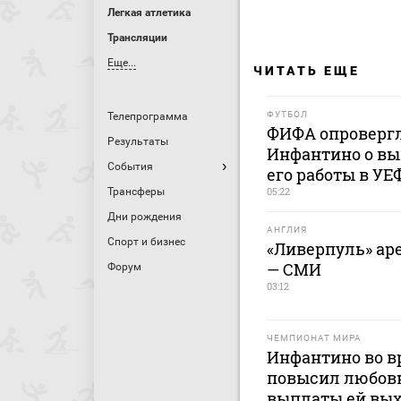
Легкая атлетика
Трансляции
Еще...
ЧИТАТЬ ЕЩЕ
ФУТБОЛ
Телепрограмма
ФИФА опровергл
Результаты
Инфантино о вы
События
его работы в УЕ
05:22
Трансферы
Дни рождения
АНГЛИЯ
Спорт и бизнес
«Ливерпуль» аре
— СМИ
Форум
03:12
ЧЕМПИОНАТ МИРА
Инфантино во в
повысил любовн
выплаты ей вых