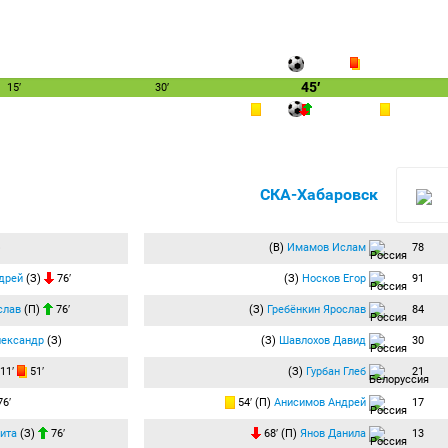
45′
15′
30′
СКА-Хабаровск
)
(В)
Имамов Ислам
78
дрей
(З)
76′
(З)
Носков Егор
91
слав
(П)
76′
(З)
Гребёнкин Ярослав
84
лександр
(З)
(З)
Шавлохов Давид
30
11′
51′
(З)
Гурбан Глеб
21
6′
54′ (П)
Анисимов Андрей
17
ита
(З)
76′
68′ (П)
Янов Данила
13