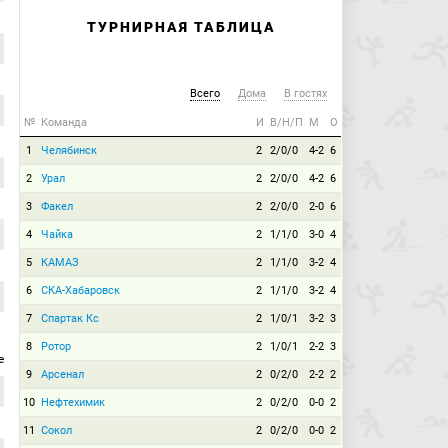
ТУРНИРНАЯ ТАБЛИЦА
Всего
Дома
В гостях
№
Команда
И
В/Н/П
М
О
1
Челябинск
2
2/0/0
4-2
6
2
Урал
2
2/0/0
4-2
6
3
Факел
2
2/0/0
2-0
6
4
Чайка
2
1/1/0
3-0
4
5
КАМАЗ
2
1/1/0
3-2
4
6
СКА-Хабаровск
2
1/1/0
3-2
4
7
Спартак Кс
2
1/0/1
3-2
3
8
Ротор
2
1/0/1
2-2
3
е
9
Арсенал
2
0/2/0
2-2
2
10
Нефтехимик
2
0/2/0
0-0
2
11
Сокол
2
0/2/0
0-0
2