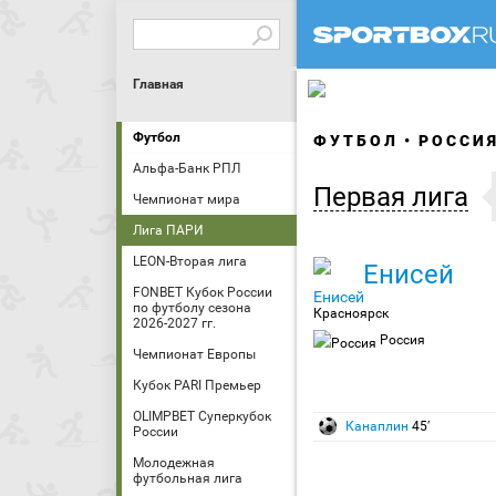
Главная
Футбол
ФУТБОЛ
РОССИ
Альфа-Банк РПЛ
Первая лига
Чемпионат мира
Лига ПАРИ
LEON-Вторая лига
Енисей
FONBET Кубок России
по футболу сезона
Красноярск
2026-2027 гг.
Россия
Чемпионат Европы
Кубок PARI Премьер
OLIMPBET Суперкубок
Канаплин
45′
России
Молодежная
футбольная лига