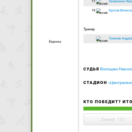
17
Зазвонкин Ива
19
Кротов Вячесл
Тренер
Тихонов Андре
Европа
СУДЬЯ
Волошин Никол
СТАДИОН
«Центральн
КТО ПОБЕДИТ? ИТ
Енисей
157