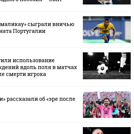
амаликау» сыграли вничью
ната Португалии
тили использование
дений вдоль поля в матчах
ле смерти игрока
» рассказали об «эре после