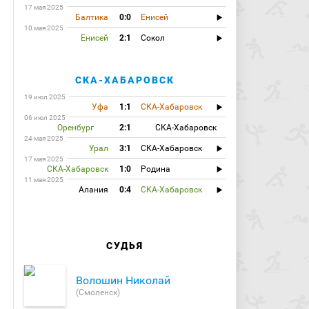
17 мая 2025
Балтика
0:0
Енисей
10 мая 2025
Енисей
2:1
Сокол
СКА-ХАБАРОВСК
19 июл 2025
Уфа
1:1
СКА-Хабаровск
06 июл 2025
Оренбург
2:1
СКА-Хабаровск
24 мая 2025
Урал
3:1
СКА-Хабаровск
17 мая 2025
СКА-Хабаровск
1:0
Родина
11 мая 2025
Алания
0:4
СКА-Хабаровск
СУДЬЯ
Волошин Николай
(Смоленск)