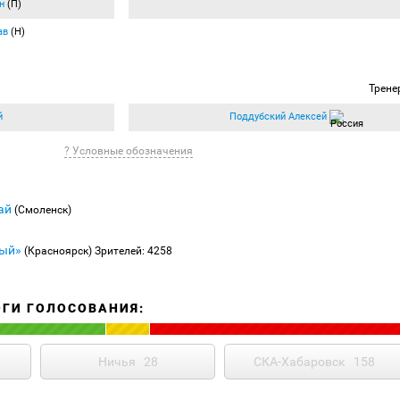
н
(П)
ав
(Н)
Трене
й
Поддубский Алексей
? Условные обозначения
ай
(Смоленск)
ый»
(Красноярск)
Зрителей: 4258
ОГИ ГОЛОСОВАНИЯ:
Ничья
28
СКА-Хабаровск
158