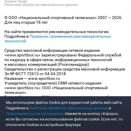
Охрана труда
Политика обработки персональных данных
© ООО «Национальный спортивный телеканал» 2007 — 2026.
Для лиц старше 18 лет
На сайте применяются рекомендательные технологии.
Подробнее в
Правилах применения рекомендательных
технологий
Средство массовой информации сетевое издание
«www.sportbox.ru» зарегистрировано Федеральной службой
по надзору в сфере связи, информационных технологий
и массовых коммуникаций (Роскомнадзор).
Свидетельство о регистрации средства массовой информации
Эл № ФС77-72613 от 04.04.2018
Название — www.sportbox.ru
Учредитель (соучредители) СМИ сетевого издания
«www.sportbox.ru»: ООО «Национальный спортивный
телеканал»
Главный редактор СМИ сетевого издания «www.sportbox.ru»:
Конов В.А.
Мы используем файлы Сookie для корректной работы веб-сайта.
Номер телефона редакции СМИ сетевого издания
Подробнее в
Политике обработки персональных данных
и
«www.sportbox.ru»: +7 (495) 653 8419
Пользовательском соглашении
. Нажмите на кнопку «Хорошо»,
Адрес электронной почты редакции СМИ сетевого издания
если Вы согласны на использование файлов cookie. Если нет, то
«www.sportbox.ru»: editor@sportbox.ru
отключите Cookies в настройках браузера