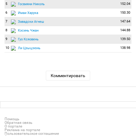
5
152.04
Госвияни Николь
6
150.30
Имаи Харука
7
147.64
Завадски Агнеш
8
144.88
Кэсинь Чжан
9
139.50
Гуо Ксяовень
10
138.98
Ли Цзыцзюнь
Комментировать
Помощь
Обратная связь
О портале
Реклама на портале
Пользовательское соглашение