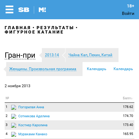
Войти
ГЛАВНАЯ
РЕЗУЛЬТАТЫ
ФИГУРНОЕ КАТАНИЕ
Гран-при
2013-14
Чайна Кап, Пекин, Китай
Женщины. Произвольная программа
Календарь
Календарь
2 ноября 2013
№
Баллы
1
178.62
Погорилая Анна
2
174.70
Сотникова Аделина
3
173.40
Костнер Каролина
4
165.95
Мураками Канако