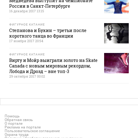
Медведева выступит на чемпионате
России в Санкт-Петербурге
16 декабря 2017 13:15
ФИГУРНОЕ КАТАНИЕ
Степанова и Букин – третьи после
короткого танца во Франции
17 ноября 2017 20:54
ФИГУРНОЕ КАТАНИЕ
Вирту и Мойр выиграли золото на Skate
Canada с новым мировым рекордом,
Лобода и Дрозд – вне топ-3
29 октября 2017 00:02
Помощь
Обратная связь
О портале
Реклама на портале
Пользовательское соглашение
Охрана труда