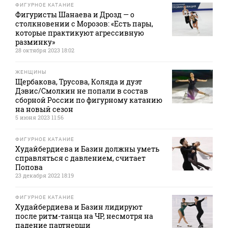
ФИГУРНОЕ КАТАНИЕ
Фигуристы Шанаева и Дрозд — о
столкновении с Морозов: «Есть пары,
которые практикуют агрессивную
разминку»
28 октября 2023 18:02
ЖЕНЩИНЫ
Щербакова, Трусова, Коляда и дуэт
Дэвис/Смолкин не попали в состав
сборной России по фигурному катанию
на новый сезон
5 июня 2023 11:56
ФИГУРНОЕ КАТАНИЕ
Худайбердиева и Базин должны уметь
справляться с давлением, считает
Попова
23 декабря 2022 18:19
ФИГУРНОЕ КАТАНИЕ
Худайбердиева и Базин лидируют
после ритм-танца на ЧР, несмотря на
падение партнерши