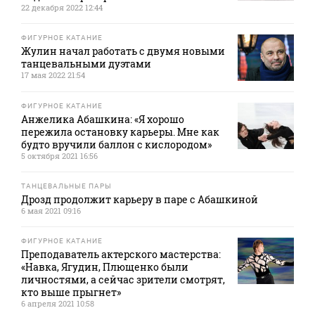
22 декабря 2022 12:44
ФИГУРНОЕ КАТАНИЕ
Жулин начал работать с двумя новыми
танцевальными дуэтами
17 мая 2022 21:54
ФИГУРНОЕ КАТАНИЕ
Анжелика Абашкина: «Я хорошо
пережила остановку карьеры. Мне как
будто вручили баллон с кислородом»
5 октября 2021 16:56
ТАНЦЕВАЛЬНЫЕ ПАРЫ
Дрозд продолжит карьеру в паре с Абашкиной
6 мая 2021 09:16
ФИГУРНОЕ КАТАНИЕ
Преподаватель актерского мастерства:
«Навка, Ягудин, Плющенко были
личностями, а сейчас зрители смотрят,
кто выше прыгнет»
6 апреля 2021 10:58