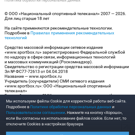
Политика обработки персональных данных
© ООО «Национальный спортивный телеканал» 2007 — 2026.
Для лиц старше 18 лет
На сайте применяются рекомендательные технологии.
Подробнее в
Правилах применения рекомендательных
технологий
Средство массовой информации сетевое издание
«www.sportbox.ru» зарегистрировано Федеральной службой
по надзору в сфере связи, информационных технологий
и массовых коммуникаций (Роскомнадзор).
Свидетельство о регистрации средства массовой информации
Эл № ФС77-72613 от 04.04.2018
Название — www.sportbox.ru
Учредитель (соучредители) СМИ сетевого издания
«www.sportbox.ru»: ООО «Национальный спортивный
телеканал»
Главный редактор СМИ сетевого издания «www.sportbox.ru»:
Конов В.А.
Мы используем файлы Сookie для корректной работы веб-сайта.
Номер телефона редакции СМИ сетевого издания
Подробнее в
Политике обработки персональных данных
и
«www.sportbox.ru»: +7 (495) 653 8419
Пользовательском соглашении
. Нажмите на кнопку «Хорошо»,
Адрес электронной почты редакции СМИ сетевого издания
если Вы согласны на использование файлов cookie. Если нет, то
«www.sportbox.ru»: editor@sportbox.ru
отключите Cookies в настройках браузера