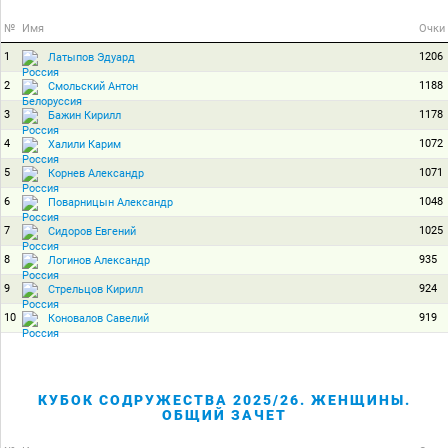
№
Имя
Очки
1
1206
Латыпов Эдуард
2
1188
Смольский Антон
3
1178
Бажин Кирилл
4
1072
Халили Карим
5
1071
Корнев Александр
6
1048
Поварницын Александр
7
1025
Сидоров Евгений
8
935
Логинов Александр
9
924
Стрельцов Кирилл
10
919
Коновалов Савелий
КУБОК СОДРУЖЕСТВА 2025/26. ЖЕНЩИНЫ.
ОБЩИЙ ЗАЧЕТ