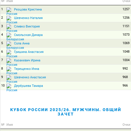
№
Имя
Очки
1
1257
Резцова Кристина
2
1256
Шевченко Наталия
3
1151
Сливко Виктория
4
1073
Смольская Динара
5
1069
Сола Анна
6
1048
Гришина Анастасия
7
1004
Казакевич Ирина
8
992
Терещенко Инна
9
968
Шевченко Анастасия
10
966
Дербушева Тамара
КУБОК РОССИИ 2025/26. МУЖЧИНЫ. ОБЩИЙ
ЗАЧЕТ
№
Имя
Очки