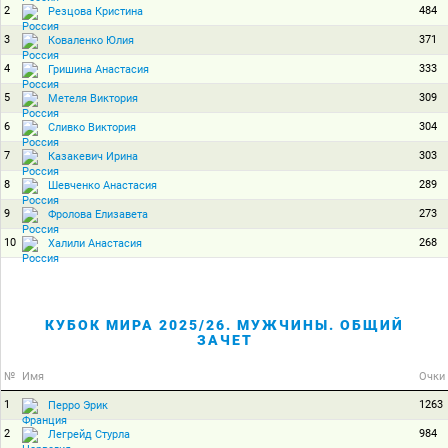
2
484
Резцова Кристина
3
371
Коваленко Юлия
4
333
Гришина Анастасия
5
309
Метеля Виктория
6
304
Сливко Виктория
7
303
Казакевич Ирина
8
289
Шевченко Анастасия
9
273
Фролова Елизавета
10
268
Халили Анастасия
КУБОК МИРА 2025/26. МУЖЧИНЫ. ОБЩИЙ
ЗАЧЕТ
№
Имя
Очки
1
1263
Перро Эрик
2
984
Легрейд Стурла