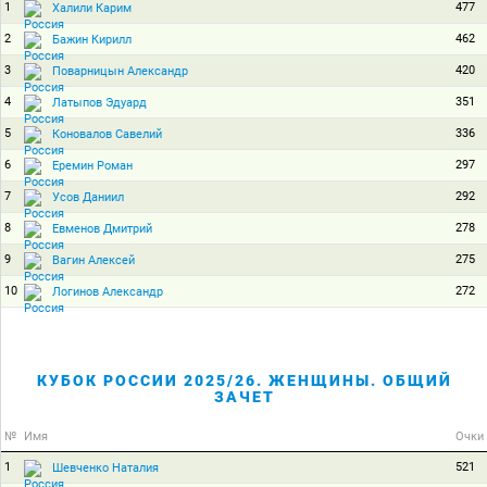
1
477
Халили Карим
2
462
Бажин Кирилл
3
420
Поварницын Александр
4
351
Латыпов Эдуард
5
336
Коновалов Савелий
6
297
Еремин Роман
7
292
Усов Даниил
8
278
Евменов Дмитрий
9
275
Вагин Алексей
10
272
Логинов Александр
КУБОК РОССИИ 2025/26. ЖЕНЩИНЫ. ОБЩИЙ
ЗАЧЕТ
№
Имя
Очки
1
521
Шевченко Наталия