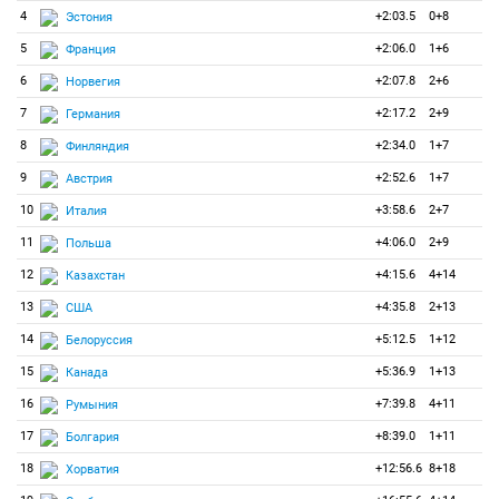
4
+2:03.5
0+8
Эстония
5
+2:06.0
1+6
Франция
6
+2:07.8
2+6
Норвегия
7
+2:17.2
2+9
Германия
8
+2:34.0
1+7
Финляндия
9
+2:52.6
1+7
Австрия
10
+3:58.6
2+7
Италия
11
+4:06.0
2+9
Польша
12
+4:15.6
4+14
Казахстан
13
+4:35.8
2+13
США
14
+5:12.5
1+12
Белоруссия
15
+5:36.9
1+13
Канада
16
+7:39.8
4+11
Румыния
17
+8:39.0
1+11
Болгария
18
+12:56.6
8+18
Хорватия