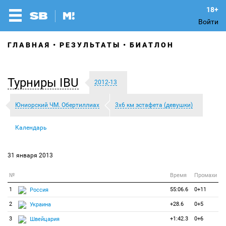
Войти
ГЛАВНАЯ
РЕЗУЛЬТАТЫ
БИАТЛОН
Турниры IBU
2012-13
Юниорский ЧМ. Обертиллиах
3х6 км эстафета (девушки)
Календарь
31 января 2013
№
Время
Промахи
1
55:06.6
0+11
Россия
2
+28.6
0+5
Украина
3
+1:42.3
0+6
Швейцария