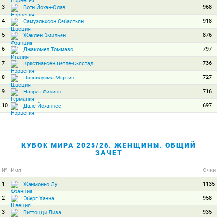
3
968
Ботн Йохан-Олав
4
918
Самуэльссон Себастьян
5
876
Жаклен Эмильен
6
797
Джакомел Томмазо
7
736
Кристиансен Ветле-Сьястад
8
727
Понсилуома Мартин
9
716
Наврат Филипп
10
697
Дале Йоханнес
КУБОК МИРА 2025/26. ЖЕНЩИНЫ. ОБЩИЙ
ЗАЧЕТ
№
Имя
Очки
1
1135
Жанмонно Лу
2
958
Эберг Ханна
3
935
Виттоцци Лиза