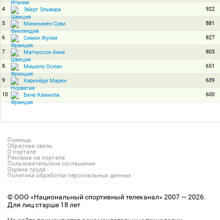
4
922
Эберг Эльвира
5
881
Минккинен Суви
6
827
Симон Жулия
7
803
Магнуссон Анна
8
651
Мишело Осеан
9
639
Киркейде Марен
10
600
Бене Камилла
Помощь
Обратная связь
О портале
Реклама на портале
Пользовательское соглашение
Охрана труда
Политика обработки персональных данных
© ООО «Национальный спортивный телеканал» 2007 — 2026.
Для лиц старше 18 лет