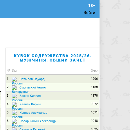
Войти
КУБОК СОДРУЖЕСТВА 2025/26.
МУЖЧИНЫ. ОБЩИЙ ЗАЧЕТ
№
Имя
Очки
1
1206
Латыпов Эдуард
2
1188
Смольский Антон
0
3
1178
Бажин Кирилл
4
4
1072
Халили Карим
8
5
1071
Корнев Александр
3
6
1048
Поварницын Александр
0
7
1025
Сидоров Евгений