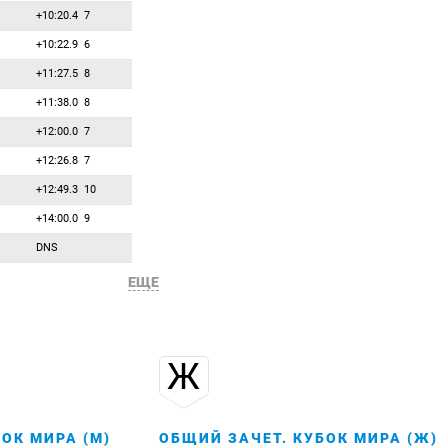
98
0
0
Чой Дуджин
+10:20.4
7
99
0
0
Чолич Милош
+10:22.9
6
100
0
0
Шима Михал
+11:27.5
8
101
0
0
Шлезингер Михал
+11:38.0
8
102
0
0
Шоммер Пол
+12:00.0
7
103
0
0
Эберхард Юлиан
+12:26.8
7
104
0
0
Эрмитс Калев
+12:49.3
10
105
0
0
Яда Ставре
+14:00.0
9
DNS
ЕЩЕ
Ж
ОК МИРА (М)
ОБЩИЙ ЗАЧЕТ. КУБОК МИРА (Ж)