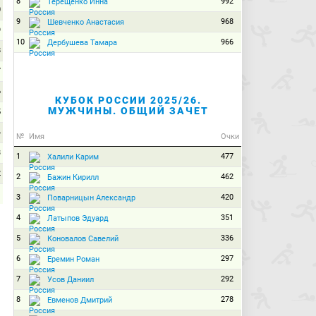
8
992
Терещенко Инна
0
9
968
Шевченко Анастасия
9
10
966
Дербушева Тамара
8
7
6
КУБОК РОССИИ 2025/26.
МУЖЧИНЫ. ОБЩИЙ ЗАЧЕТ
5
4
№
Имя
Очки
3
1
477
Халили Карим
2
2
462
Бажин Кирилл
1
3
420
Поварницын Александр
0
4
351
Латыпов Эдуард
5
336
Коновалов Савелий
6
297
Еремин Роман
7
292
Усов Даниил
8
278
Евменов Дмитрий