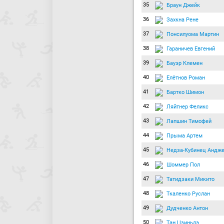
35
Браун Джейк
36
Захкна Рене
37
Понсилуома Мартин
38
Гараничев Евгений
39
Бауэр Клемен
40
Елётнов Роман
41
Бартко Шимон
42
Ляйтнер Феликс
43
Лапшин Тимофей
44
Прыма Артем
45
Недза-Кубинец Андж
46
Шоммер Пол
47
Татидзаки Микито
48
Ткаленко Руслан
49
Дудченко Антон
50
Тан Цзиньлэ