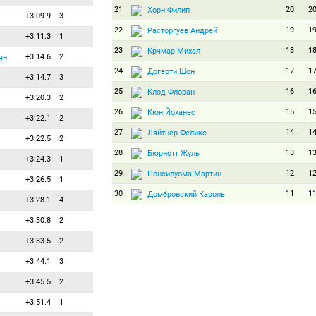
21
20
2
Хорн Филип
+3:09.9
3
22
19
1
Расторгуев Андрей
+3:11.3
1
23
18
1
Крчмар Михал
+3:14.6
2
ян
24
17
1
Догерти Шон
+3:14.7
3
25
16
1
Клод Флоран
+3:20.3
2
26
15
1
Кюн Йоханес
+3:22.1
2
27
14
1
Ляйтнер Феликс
+3:22.5
2
28
13
1
Бюрнотт Жуль
+3:24.3
1
29
12
1
Понсилуома Мартин
+3:26.5
1
30
11
1
Домбровский Кароль
+3:28.1
4
31
10
1
Семенов Сергей
+3:30.8
2
32
9
9
Бута Георге
+3:33.5
2
33
8
8
Бауэр Клемен
+3:44.1
3
34
7
7
Смольский Антон
+3:45.5
2
35
6
6
Захкна Рене
+3:51.4
1