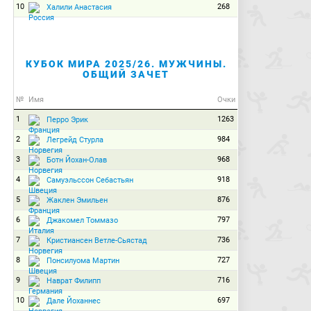
10
268
Халили Анастасия
КУБОК МИРА 2025/26. МУЖЧИНЫ.
ОБЩИЙ ЗАЧЕТ
№
Имя
Очки
1
1263
Перро Эрик
2
984
Легрейд Стурла
3
968
Ботн Йохан-Олав
4
918
Самуэльссон Себастьян
5
876
Жаклен Эмильен
6
797
Джакомел Томмазо
7
736
Кристиансен Ветле-Сьястад
8
727
Понсилуома Мартин
9
716
Наврат Филипп
10
697
Дале Йоханнес