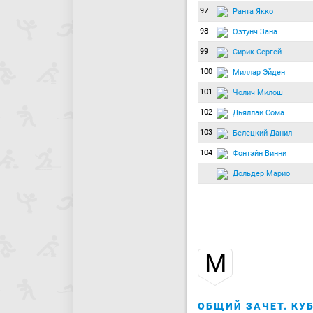
97
Ранта Якко
98
Озтунч Зана
99
Сирик Сергей
100
Миллар Эйден
101
Чолич Милош
102
Дьяллаи Сома
103
Белецкий Данил
104
Фонтэйн Винни
Дольдер Марио
М
ОБЩИЙ ЗАЧЕТ. КУБ