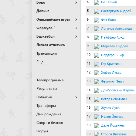
4
Бё Тарьей
Бокс
Допинг
5
Расторгуев Андрей
Олимпийские игры
6
Фак Яков
Формула-1
7
Логинов Александр
Баскетбол
8
Пайффер Арнд
Легкая атлетика
9
Моравец Ондрей
Трансляции
10
Нордгрен Лиф
Еще...
11
Гоу Кристиан
12
Хофер Лукас
Телепрограмма
13
Фемлинг Пепп
Результаты
14
Домбровский Кароль
События
15
Вегер Беньямин
Трансферы
16
Журек Лукаш
Дни рождения
17
Нелин Йеспер
Спорт и бизнес
18
Дале Йоханнес
Форум
19
Строля Витаутас