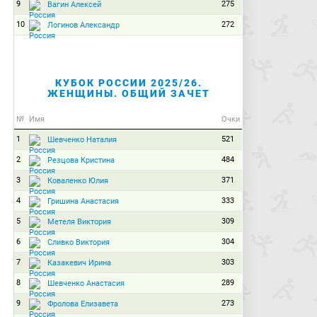
9
275
Вагин Алексей
10
272
Логинов Александр
КУБОК РОССИИ 2025/26.
ЖЕНЩИНЫ. ОБЩИЙ ЗАЧЕТ
№
Имя
Очки
1
521
Шевченко Наталия
2
484
Резцова Кристина
3
371
Коваленко Юлия
4
333
Гришина Анастасия
5
309
Метеля Виктория
6
304
Сливко Виктория
7
303
Казакевич Ирина
8
289
Шевченко Анастасия
9
273
Фролова Елизавета