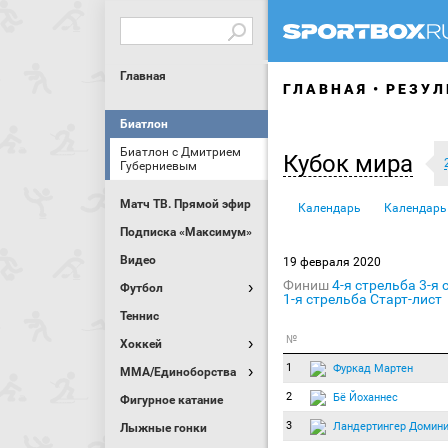
Главная
ГЛАВНАЯ
РЕЗУЛ
Биатлон
Биатлон с Дмитрием
Кубок мира
Губерниевым
Матч ТВ. Прямой эфир
Календарь
Календарь
Подписка «Максимум»
Видео
19 февраля 2020
Финиш
4-я стрельба
3-я 
Футбол
1-я стрельба
Старт-лист
Теннис
№
Хоккей
1
Фуркад Мартен
MMA/Единоборства
2
Бё Йоханнес
Фигурное катание
3
Ландертингер Домин
Лыжные гонки