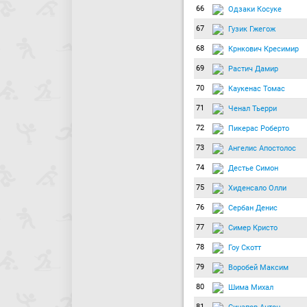
66
Одзаки Косуке
67
Гузик Гжегож
68
Крнкович Кресимир
69
Растич Дамир
70
Каукенас Томас
71
Ченал Тьерри
72
Пикерас Роберто
73
Ангелис Апостолос
74
Дестье Симон
75
Хиденсало Олли
76
Сербан Денис
77
Симер Кристо
78
Гоу Скотт
79
Воробей Максим
80
Шима Михал
81