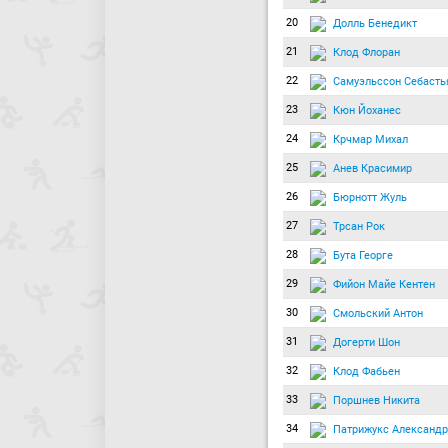
20
Долль Бенедикт
21
Клод Флоран
22
Самуэльссон Себасть
23
Кюн Йоханес
24
Крчмар Михал
25
Анев Красимир
26
Бюрнотт Жуль
27
Трсан Рок
28
Бута Георге
29
Фийон Майе Кентен
30
Смольский Антон
31
Догерти Шон
32
Клод Фабьен
33
Поршнев Никита
34
Патрижукс Александр