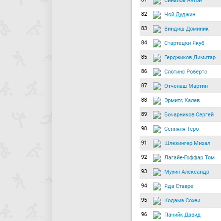
Синапов Антон
82
Чой Дуджин
83
Виндиш Доминик
84
Ствртецки Якуб
85
Герджиков Димитар
86
Слотинс Робертс
87
Отченаш Мартин
88
Эрмитс Калев
89
Бочарников Сергей
90
Сеппяля Теро
91
Шлезингер Михал
92
Лагайе-Гоффар Том
93
Мухин Александр
94
Яда Ставре
95
Кодама Сохеи
96
Панийк Давид