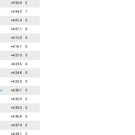
36
5
5
Прыма Артем
+3:52.8
2
37
4
4
Журек Лукаш
+3:54.3
1
38
3
3
Ланже Тьерри
+4:01.4
3
39
2
2
Недза-Кубинец Анджей
+4:07.1
3
40
1
1
Эдер Симон
+4:12.0
3
41
0
0
Ангелис Апостолос
+4:16.1
3
42
0
0
Бартко Шимон
+4:21.0
3
43
0
0
Белецкий Данил
+4:23.6
4
44
0
0
Бормолини Томас
+4:24.8
3
45
0
0
Бочарников Сергей
+4:25.0
3
46
0
0
Браун Джейк
+4:30.1
2
ей
47
0
0
Буркхалтер Йошка
+4:32.9
2
48
0
0
Виндиш Доминик
+4:33.3
2
49
0
0
Вистнер Серафин
+4:36.8
3
50
0
0
Воробей Максим
+4:37.4
2
51
0
0
Герджиков Димитар
+4:39.1
2