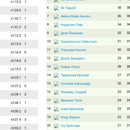
+1:15.5
1
6
38
3
Бё Тарьей
+1:25.0
1
7
36
3
Фийон Майе Кентен
+1:32.7
1
8
34
3
Нордгрен Лиф
+1:51.2
2
9
32
3
Дале Йоханнес
+2:12.0
2
10
31
3
Самуэльссон Себастьян
+2:13.0
1
11
30
3
Поршнев Никита
+2:16.4
0
12
29
2
Долль Бенедикт
+2:18.0
2
13
28
2
Хофер Лукас
+2:19.2
2
14
27
2
Гараничев Евгений
+2:23.1
1
15
26
2
Логинов Александр
+2:37.2
0
16
25
2
Моравец Ондрей
+2:39.1
2
17
24
2
Фемлинг Пепп
+2:46.1
1
18
23
2
Анев Красимир
+3:00.2
2
19
22
2
Клод Фабьен
+3:01.9
3
20
21
2
Гоу Кристиан
+3:02.2
1