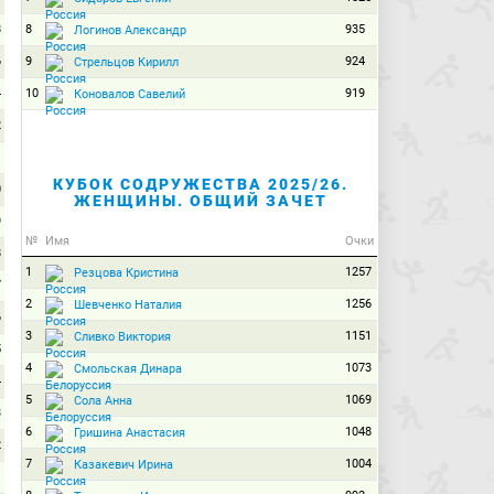
8
8
935
Логинов Александр
6
9
924
Стрельцов Кирилл
4
10
919
Коновалов Савелий
2
1
КУБОК СОДРУЖЕСТВА 2025/26.
0
ЖЕНЩИНЫ. ОБЩИЙ ЗАЧЕТ
9
№
Имя
Очки
8
1
1257
Резцова Кристина
7
2
1256
Шевченко Наталия
6
3
1151
Сливко Виктория
5
4
1073
Смольская Динара
4
5
1069
Сола Анна
3
6
1048
Гришина Анастасия
2
7
1004
Казакевич Ирина
1