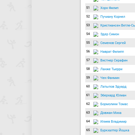
51
Хорн Филип
52
Пучиану Корнел
53
Кристиансен Ветле-С
54
Эдер Симон
55
Семенов Сергей
56
Наврат Филипп
57
Вистнер Серафин
58
Ланже Тьерри
59
Чен Фанмин
60
Латыпов Эдуард
61
Эберхард Юлиан
62
Бормолини Томас
63
Довжан Миха
64
Илиев Владимир
65
Буркхалтер Йошка