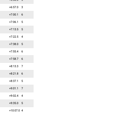
83
0
0
Сербан Денис
+6:57.0
3
84
0
0
Симер Кристо
+7:00.1
6
85
0
0
Синапов Антон
+7:06.1
5
86
0
0
Сирик Сергей
+7:13.5
5
87
0
0
Слотинс Робертс
+7:22.5
4
88
0
0
Ствртецки Якуб
+7:38.0
5
89
0
0
Строля Витаутас
+7:55.4
6
90
0
0
Тан Цзиньлэ
+7:58.7
6
91
0
0
Татидзаки Микито
+8:13.3
7
92
0
0
Ткаленко Руслан
+8:21.8
6
93
0
0
Трсан Рок
+8:37.1
5
94
0
0
Фонтэйн Винни
+9:01.1
7
95
0
0
Хиденсало Олли
+9:02.4
4
96
0
0
Чен Фанмин
+9:35.0
5
97
0
0
Ченал Тьерри
+10:07.0
4