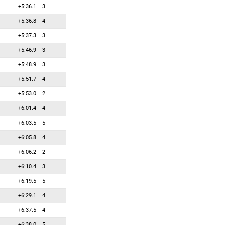
67
0
0
Латыпов Эдуард
+5:36.1
3
68
0
0
Миллар Эйден
+5:36.8
4
69
0
0
Мухин Александр
+5:37.3
3
70
0
0
Наврат Филипп
+5:46.9
3
71
0
0
Нелин Йеспер
+5:48.9
3
72
0
0
Одзаки Косуке
+5:51.7
4
73
0
0
Озтунч Зана
+5:53.0
2
74
0
0
Отченаш Мартин
+6:01.4
4
75
0
0
Пайффер Арнд
+6:03.5
5
76
0
0
Панийк Давид
+6:05.8
4
77
0
0
Патрижукс Александр
+6:06.2
2
78
0
0
Пикерас Роберто
+6:10.4
3
79
0
0
Пучиану Корнел
+6:19.5
5
80
0
0
Ранта Якко
+6:29.1
4
81
0
0
Растич Дамир
+6:37.5
4
82
0
0
Сеппяля Теро
+6:38.0
5