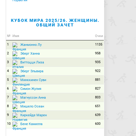
КУБОК МИРА 2025/26. ЖЕНЩИНЫ.
ОБЩИЙ ЗАЧЕТ
№
Имя
Очки
1
1135
Жанмонно Лу
2
958
Эберг Ханна
3
935
Виттоцци Лиза
4
922
Эберг Эльвира
5
881
Минккинен Суви
6
827
Симон Жулия
7
803
Магнуссон Анна
8
651
Мишело Осеан
9
639
Киркейде Марен
10
600
Бене Камилла