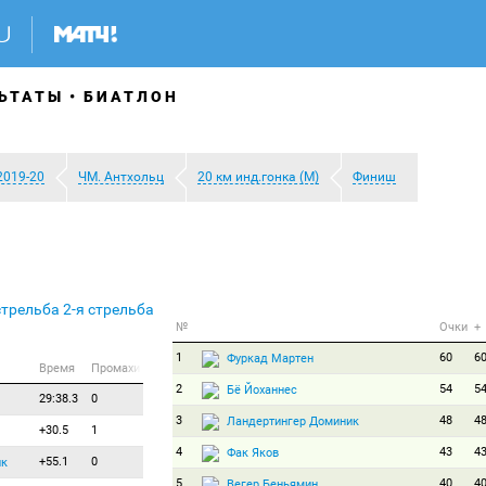
ЬТАТЫ
БИАТЛОН
2019-20
ЧМ. Антхольц
20 км инд.гонка (М)
Финиш
стрельба
2-я стрельба
№
Очки
+
1
60
6
Фуркад Мартен
Время
Промахи
2
54
5
Бё Йоханнес
29:38.3
0
3
48
4
Ландертингер Доминик
+30.5
1
4
43
4
Фак Яков
+55.1
0
ик
5
40
4
Вегер Беньямин