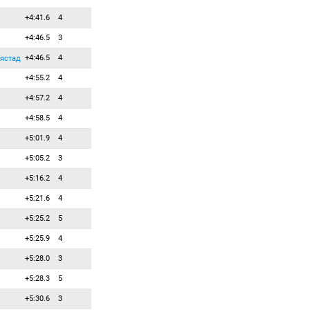
52
0
0
Гоу Скотт
+4:41.6
4
53
0
0
Гузик Гжегож
+4:46.5
3
54
0
0
Дестье Симон
+4:46.5
4
ьястад
55
0
0
Довжан Миха
+4:55.2
4
56
0
0
Дольдер Марио
+4:57.2
4
57
0
0
Дудченко Антон
+4:58.5
4
58
0
0
Дьяллаи Сома
+5:01.9
4
59
0
0
Елётнов Роман
+5:05.2
3
60
0
0
Илиев Владимир
+5:16.2
4
61
0
0
Каукенас Томас
+5:21.6
4
62
0
0
Кодама Сохеи
+5:25.2
5
63
0
0
Кристиансен Ветле-Сьястад
+5:25.9
4
64
0
0
Крнкович Кресимир
+5:28.0
3
65
0
0
Лагайе-Гоффар Том
+5:28.3
5
66
0
0
Лапшин Тимофей
+5:30.6
3