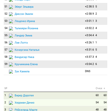
51
+2:38.5
5
Эберг Эльвира
52
+2:58.9
2
Диксон Эмили
53
+3:01.1
3
Лещенко Ирина
54
+3:02.2
4
Талихярм Йоханна
55
+3:04.4
4
Ландер Эмма
56
+3:26.1
1
Лие Лоттэ
57
+3:31.6
5
Кочергина Наталья
58
+3:37.3
4
Виндисар Ника
59
+5:04.2
6
Кручинкина Елена
DNS
Зук Камила
№
Очки
+
1
60
60
Вирер Доротея
2
54
54
Херрман Дениз
3
48
48
Рёйселанд Марте