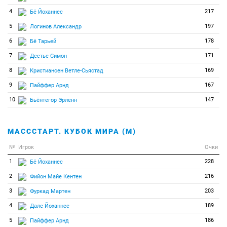
4
217
Бё Йоханнес
5
197
Логинов Александр
6
178
Бё Тарьей
7
171
Дестье Симон
8
169
Кристиансен Ветле-Сьястад
9
167
Пайффер Арнд
10
147
Бьёнтегор Эрленн
МАСССТАРТ. КУБОК МИРА (М)
№
Игрок
Очки
1
228
Бё Йоханнес
2
216
Фийон Майе Кентен
3
203
Фуркад Мартен
4
189
Дале Йоханнес
5
186
Пайффер Арнд