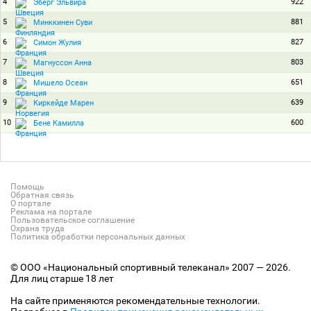
4
922
Эберг Эльвира
5
881
Минккинен Суви
6
827
Симон Жулия
7
803
Магнуссон Анна
8
651
Мишело Осеан
9
639
Киркейде Марен
10
600
Бене Камилла
Помощь
Обратная связь
О портале
Реклама на портале
Пользовательское соглашение
Охрана труда
Политика обработки персональных данных
© ООО «Национальный спортивный телеканал» 2007 — 2026.
Для лиц старше 18 лет
На сайте применяются рекомендательные технологии.