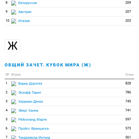
8
209
Белоруссия
9
207
Австрия
10
203
Италия
Ж
ОБЩИЙ ЗАЧЕТ. КУБОК МИРА (Ж)
№
Игрок
Очки
1
828
Вирер Доротея
2
786
Экхофф Тирил
3
745
Херрман Дениз
4
741
Эберг Ханна
5
597
Рёйселанд Марте
6
573
Пройсс Франциска
7
561
Тандреволд Ингрид