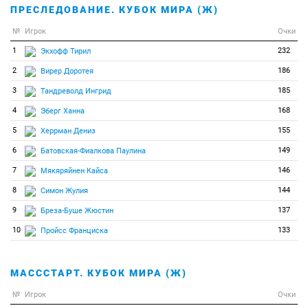
ПРЕСЛЕДОВАНИЕ. КУБОК МИРА (Ж)
№
Игрок
Очки
1
232
Экхофф Тирил
2
186
Вирер Доротея
3
185
Тандреволд Ингрид
4
168
Эберг Ханна
5
155
Херрман Дениз
6
149
Батовская-Фиалкова Паулина
7
146
Мякяряйнен Кайса
8
144
Симон Жулия
9
137
Бреза-Буше Жюстин
10
133
Пройсс Франциска
МАСССТАРТ. КУБОК МИРА (Ж)
№
Игрок
Очки