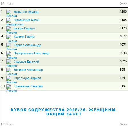
№
Имя
Очки
1
1206
Латыпов Эдуард
2
1188
Смольский Антон
3
1178
Бажин Кирилл
4
1072
Халили Карим
5
1071
Корнев Александр
6
1048
Поварницын Александр
7
1025
Сидоров Евгений
8
935
Логинов Александр
9
924
Стрельцов Кирилл
10
919
Коновалов Савелий
КУБОК СОДРУЖЕСТВА 2025/26. ЖЕНЩИНЫ.
ОБЩИЙ ЗАЧЕТ
№
Имя
Очки