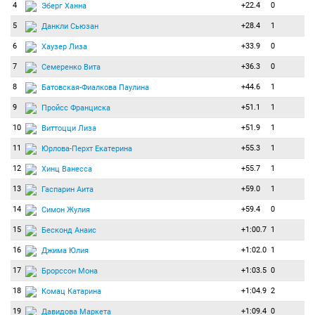
4
+22.4
0
Эберг Ханна
5
+28.4
1
Данкли Сьюзан
6
+33.9
0
Хаузер Лиза
7
+36.3
0
Семеренко Вита
8
+44.6
1
Батовская-Фиалкова Паулина
9
+51.1
1
Пройсс Франциска
10
+51.9
1
Виттоцци Лиза
11
+55.3
1
Юрлова-Перхт Екатерина
12
+55.7
1
Хинц Ванесса
13
+59.0
1
Гаспарин Аита
14
+59.4
0
Симон Жулия
15
+1:00.7
1
Бесконд Анаис
16
+1:02.0
1
Джима Юлия
17
+1:03.5
0
Брорссон Мона
18
+1:04.9
2
Комац Катарина
19
+1:09.4
0
Давидова Маркета