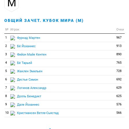
М
35
6
6
Симон Жулия
36
5
5
Данкли Сьюзан
ОБЩИЙ ЗАЧЕТ. КУБОК МИРА (М)
37
4
4
Бреза-Буше Жюстин
№
Игрок
Очки
38
3
3
Эйнфальт Леа
1
967
Фуркад Мартен
39
2
2
Семеренко Вита
2
913
Бё Йоханнес
40
1
1
Гаспарин Селина
3
890
Фийон Майе Кентен
41
0
0
Белецкая Елизавета
4
765
Бё Тарьей
42
0
0
Виндисар Ника
5
728
Жаклен Эмильен
43
0
0
Гвиздонь Магдалена
6
692
Дестье Симон
44
0
0
Диксон Эмили
7
629
Логинов Александр
45
0
0
Зук Камила
8
625
Долль Бенедикт
46
0
0
Иган Клэр
9
576
Дале Йоханнес
47
0
0
Кочергина Наталья
10
566
Кристиансен Ветле-Сьястад
48
0
0
Кручинкина Елена
49
0
0
Ландер Эмма