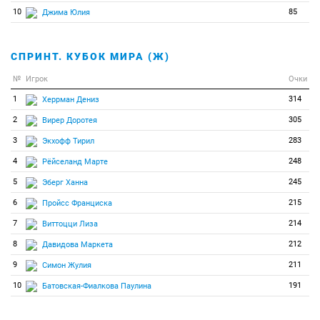
10
85
Джима Юлия
СПРИНТ. КУБОК МИРА (Ж)
№
Игрок
Очки
1
314
Херрман Дениз
2
305
Вирер Доротея
3
283
Экхофф Тирил
4
248
Рёйселанд Марте
5
245
Эберг Ханна
6
215
Пройсс Франциска
7
214
Виттоцци Лиза
8
212
Давидова Маркета
9
211
Симон Жулия
10
191
Батовская-Фиалкова Паулина