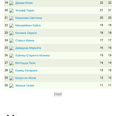
19
22
22
Джима Юлия
20
21
21
Экхофф Тирил
21
20
20
Миронова Светлана
22
19
19
Мякяряйнен Кайса
23
18
18
Куклина Лариса
24
17
17
Старых Ирина
25
16
16
Давидова Маркета
26
15
15
Хойниш-Старенга Моника
27
14
14
Виттоцци Лиза
28
13
13
Комац Катарина
29
12
12
Брорссон Мона
30
11
11
Эмонье Селия
31
10
10
Райдер Кристина
ЕЩЕ
32
9
9
Гестблом Линн
33
8
8
Санфилиппо Федерика
34
7
7
Збылют Кинга