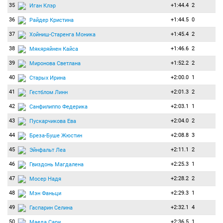
35
+1:44.4
2
Иган Клэр
36
+1:44.5
0
Райдер Кристина
37
+1:45.4
2
Хойниш-Старенга Моника
38
+1:46.6
2
Мякяряйнен Кайса
39
+1:52.2
2
Миронова Светлана
40
+2:00.0
1
Старых Ирина
41
+2:01.3
2
Гестблом Линн
42
+2:03.1
1
Санфилиппо Федерика
43
+2:04.0
2
Пускарчикова Ева
44
+2:08.8
3
Бреза-Буше Жюстин
45
+2:11.1
2
Эйнфальт Леа
46
+2:25.3
1
Гвиздонь Магдалена
47
+2:28.2
2
Мосер Надя
48
+2:29.3
1
Мэн Фаньци
49
+2:32.1
4
Гаспарин Селина
50
+2:36.5
1
Маеда Сари