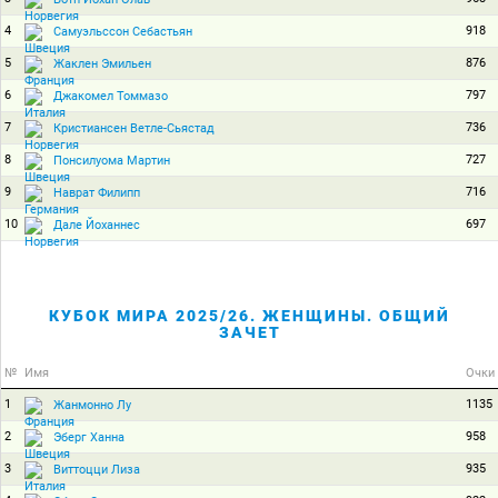
4
918
Самуэльссон Себастьян
5
876
Жаклен Эмильен
6
797
Джакомел Томмазо
7
736
Кристиансен Ветле-Сьястад
8
727
Понсилуома Мартин
9
716
Наврат Филипп
10
697
Дале Йоханнес
КУБОК МИРА 2025/26. ЖЕНЩИНЫ. ОБЩИЙ
ЗАЧЕТ
№
Имя
Очки
1
1135
Жанмонно Лу
2
958
Эберг Ханна
3
935
Виттоцци Лиза