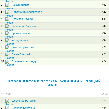
2
462
Бажин Кирилл
3
420
Поварницын Александр
4
351
Латыпов Эдуард
5
336
Коновалов Савелий
6
297
Еремин Роман
7
292
Усов Даниил
8
278
Евменов Дмитрий
9
275
Вагин Алексей
10
272
Логинов Александр
КУБОК РОССИИ 2025/26. ЖЕНЩИНЫ. ОБЩИЙ
ЗАЧЕТ
№
Имя
Очки
1
521
Шевченко Наталия
2
484
Резцова Кристина