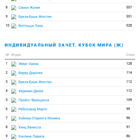
8
557
Симон Жулия
9
551
Бреза-Буше Жюстин
10
528
Виттоцци Лиза
ИНДИВИДУАЛЬНЫЙ ЗАЧЕТ. КУБОК МИРА (Ж)
№
Игрок
Очки
1
128
Эберг Ханна
2
114
Вирер Доротея
3
112
Бреза-Буше Жюстин
4
112
Херрман Дениз
5
109
Пройсс Франциска
6
99
Рёйселанд Марте
7
96
Хойниш-Старенга Моника
8
91
Хинц Ванесса
9
86
Куклина Лариса