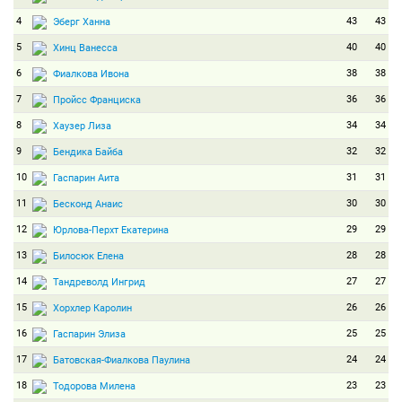
4
43
43
Эберг Ханна
5
40
40
Хинц Ванесса
6
38
38
Фиалкова Ивона
7
36
36
Пройсс Франциска
8
34
34
Хаузер Лиза
9
32
32
Бендика Байба
10
31
31
Гаспарин Аита
11
30
30
Бесконд Анаис
12
29
29
Юрлова-Перхт Екатерина
13
28
28
Билосюк Елена
14
27
27
Тандреволд Ингрид
15
26
26
Хорхлер Каролин
16
25
25
Гаспарин Элиза
17
24
24
Батовская-Фиалкова Паулина
18
23
23
Тодорова Милена