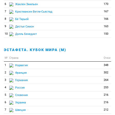
6
170
Жаклен Эмильен
7
167
Кристиансен Ветле-Сьястад
8
166
Бё Тарьей
9
163
Дестье Симон
10
150
Долль Бенедикт
ЭСТАФЕТА. КУБОК МИРА (М)
№
Страна
Очки
1
348
Норвегия
2
302
Франция
3
264
Германия
4
253
Россия
5
216
Словения
6
216
Украина
7
212
Швеция