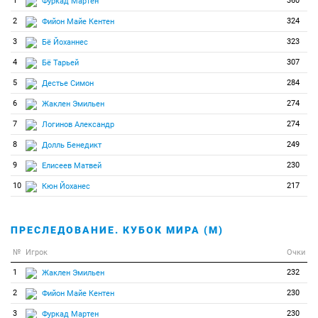
1
360
Фуркад Мартен
2
324
Фийон Майе Кентен
3
323
Бё Йоханнес
4
307
Бё Тарьей
5
284
Дестье Симон
6
274
Жаклен Эмильен
7
274
Логинов Александр
8
249
Долль Бенедикт
9
230
Елисеев Матвей
10
217
Кюн Йоханес
ПРЕСЛЕДОВАНИЕ. КУБОК МИРА (М)
№
Игрок
Очки
1
232
Жаклен Эмильен
2
230
Фийон Майе Кентен
3
230
Фуркад Мартен