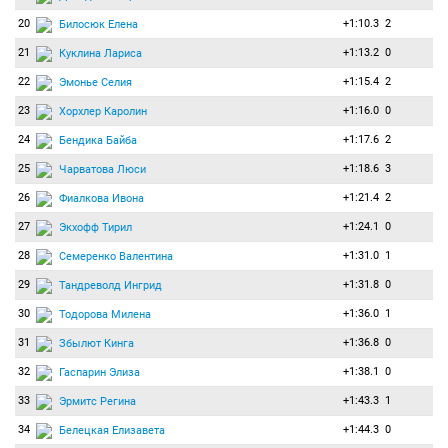
20
+1:10.3
2
Билосюк Елена
21
+1:13.2
0
Куклина Лариса
22
+1:15.4
2
Эмонье Селия
23
+1:16.0
0
Хорхлер Каролин
24
+1:17.6
2
Бендика Байба
25
+1:18.6
3
Чарватова Люси
26
+1:21.4
2
Фиалкова Ивона
27
+1:24.1
0
Экхофф Тирил
28
+1:31.0
1
Семеренко Валентина
29
+1:31.8
0
Тандреволд Ингрид
30
+1:36.0
1
Тодорова Милена
31
+1:36.8
0
Збылют Кинга
32
+1:38.1
0
Гаспарин Элиза
33
+1:43.3
1
Эрмитс Регина
34
+1:44.3
0
Белецкая Елизавета