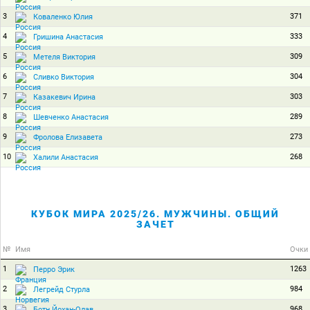
3
371
Коваленко Юлия
4
333
Гришина Анастасия
5
309
Метеля Виктория
6
304
Сливко Виктория
7
303
Казакевич Ирина
8
289
Шевченко Анастасия
9
273
Фролова Елизавета
10
268
Халили Анастасия
КУБОК МИРА 2025/26. МУЖЧИНЫ. ОБЩИЙ
ЗАЧЕТ
№
Имя
Очки
1
1263
Перро Эрик
2
984
Легрейд Стурла
3
968
Ботн Йохан-Олав