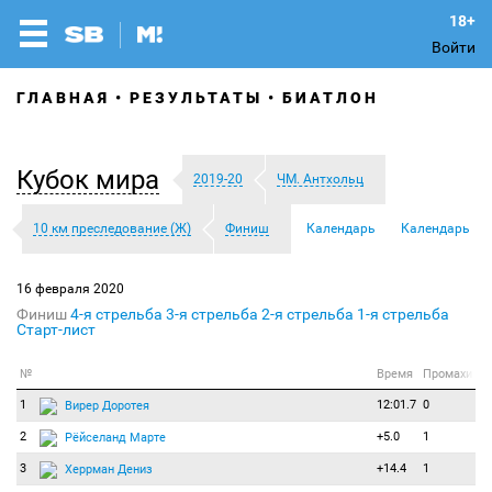
Войти
ГЛАВНАЯ
РЕЗУЛЬТАТЫ
БИАТЛОН
Кубок мира
2019-20
ЧМ. Антхольц
10 км преследование (Ж)
Финиш
Календарь
Календарь
16 февраля 2020
Финиш
4-я стрельба
3-я стрельба
2-я стрельба
1-я стрельба
Старт-лист
№
Время
Промахи
1
12:01.7
0
Вирер Доротея
2
+5.0
1
Рёйселанд Марте
3
+14.4
1
Херрман Дениз