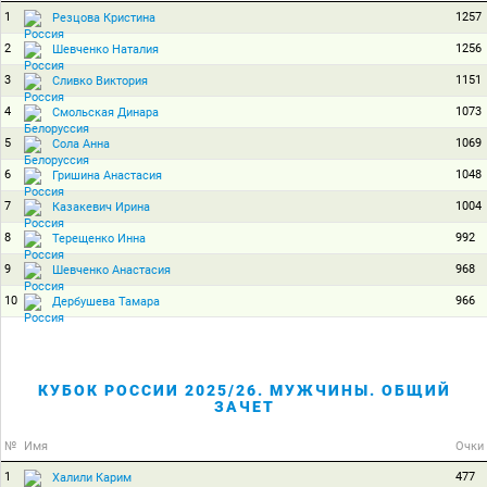
1
1257
Резцова Кристина
2
1256
Шевченко Наталия
3
1151
Сливко Виктория
4
1073
Смольская Динара
5
1069
Сола Анна
6
1048
Гришина Анастасия
7
1004
Казакевич Ирина
8
992
Терещенко Инна
9
968
Шевченко Анастасия
10
966
Дербушева Тамара
КУБОК РОССИИ 2025/26. МУЖЧИНЫ. ОБЩИЙ
ЗАЧЕТ
№
Имя
Очки
1
477
Халили Карим