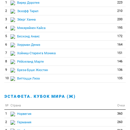
1
223
Вирер Доротея
2
210
Экхофф Тирил
3
200
Эберг Ханна
4
195
Мякяряйнен Кайса
5
172
Бесконд Анаис
6
164
Херрман Дениз
7
151
Хойниш-Старенга Моника
8
146
Рёйселанд Марте
9
136
Бреза-Буше Жюстин
10
135
Виттоцци Лиза
ЭСТАФЕТА. КУБОК МИРА (Ж)
№
Страна
Очки
1
360
Норвегия
2
260
Германия