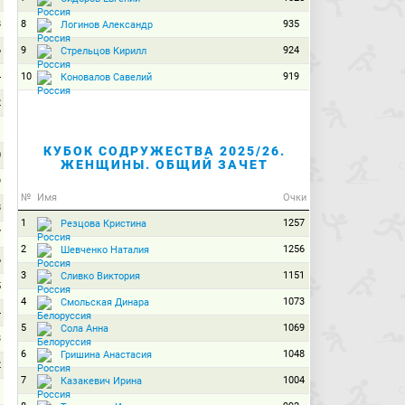
8
8
935
Логинов Александр
6
9
924
Стрельцов Кирилл
4
10
919
Коновалов Савелий
2
1
КУБОК СОДРУЖЕСТВА 2025/26.
0
ЖЕНЩИНЫ. ОБЩИЙ ЗАЧЕТ
9
№
Имя
Очки
8
1
1257
Резцова Кристина
7
2
1256
Шевченко Наталия
6
3
1151
Сливко Виктория
5
4
1073
Смольская Динара
4
5
1069
Сола Анна
3
6
1048
Гришина Анастасия
2
7
1004
Казакевич Ирина
1