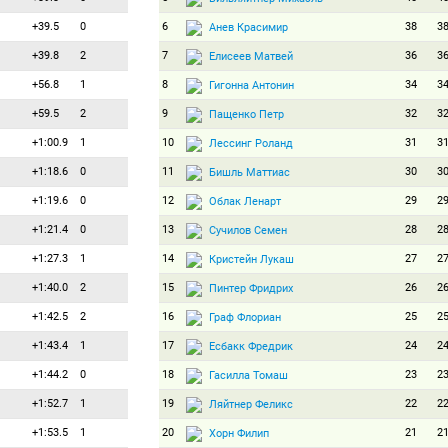
+39.5
0
6
38
3
Анев Красимир
+39.8
2
7
36
3
Елисеев Матвей
+56.8
1
8
34
3
Гигонна Антонин
+59.5
2
9
32
3
Пащенко Петр
+1:00.9
1
10
31
3
Лессинг Роланд
+1:18.6
0
11
30
3
Бишль Маттиас
+1:19.6
0
12
29
2
Облак Ленарт
+1:21.4
0
13
28
2
Сучилов Семен
+1:27.3
1
14
27
2
Кристейн Лукаш
+1:40.0
2
15
26
2
Пинтер Фридрих
+1:42.5
2
16
25
2
Граф Флориан
+1:43.4
1
17
24
2
Есбакк Фредрик
+1:44.2
0
18
23
2
Гасилла Томаш
+1:52.7
1
19
22
2
Ляйтнер Феликс
+1:53.5
1
20
21
2
Хорн Филип