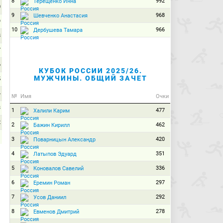
8
992
Терещенко Инна
0
9
968
Шевченко Анастасия
9
10
966
Дербушева Тамара
8
7
6
КУБОК РОССИИ 2025/26.
МУЖЧИНЫ. ОБЩИЙ ЗАЧЕТ
5
4
№
Имя
Очки
3
1
477
Халили Карим
2
2
462
Бажин Кирилл
1
3
420
Поварницын Александр
0
4
351
Латыпов Эдуард
5
336
Коновалов Савелий
6
297
Еремин Роман
7
292
Усов Даниил
8
278
Евменов Дмитрий