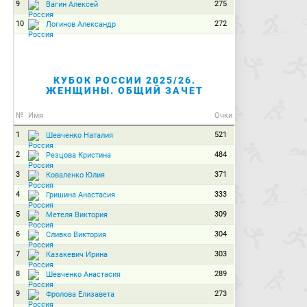
9
275
Вагин Алексей
10
272
Логинов Александр
КУБОК РОССИИ 2025/26.
ЖЕНЩИНЫ. ОБЩИЙ ЗАЧЕТ
№
Имя
Очки
1
521
Шевченко Наталия
2
484
Резцова Кристина
3
371
Коваленко Юлия
4
333
Гришина Анастасия
5
309
Метеля Виктория
6
304
Сливко Виктория
7
303
Казакевич Ирина
8
289
Шевченко Анастасия
9
273
Фролова Елизавета