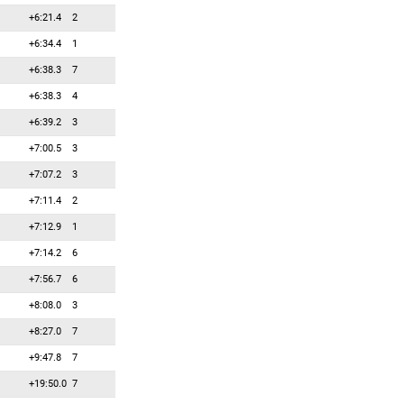
+6:21.4
2
83
0
0
Сердюков Артем
+6:34.4
1
84
0
0
Станоески Тошо
+6:38.3
7
85
0
0
Страм Мэттью
+6:38.3
4
86
0
0
Талихярм Йохан
+6:39.2
3
87
0
0
Труш Виталий
+7:00.5
3
88
0
0
Уишарт Сэнди
+7:07.2
3
89
0
0
Устунтас Ахмет
+7:11.4
2
90
0
0
Фонтэйн Винни
+7:12.9
1
91
0
0
Францль Мартин
+7:14.2
6
92
0
0
Ханна Пирс
+7:56.7
6
93
0
0
Хаумер Томас
+8:08.0
3
94
0
0
Ходжич Эдин
+8:27.0
7
95
0
0
Хркалович Эмир
+9:47.8
7
96
0
0
Шепфер Кеннет
+19:50.0
7
97
0
0
Шопин Юрий