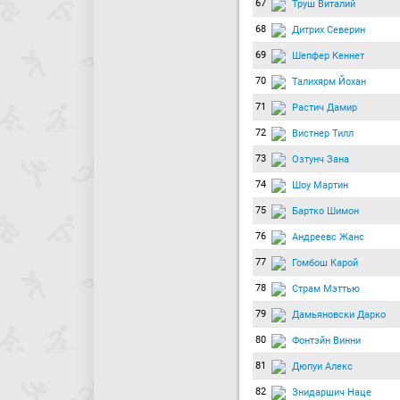
67
Труш Виталий
68
Дитрих Северин
69
Шепфер Кеннет
70
Талихярм Йохан
71
Растич Дамир
72
Вистнер Тилл
73
Озтунч Зана
74
Шоу Мартин
75
Бартко Шимон
76
Андреевс Жанс
77
Гомбош Карой
78
Страм Мэттью
79
Дамьяновски Дарко
80
Фонтэйн Винни
81
Дюпуи Алекс
82
Знидаршич Наце