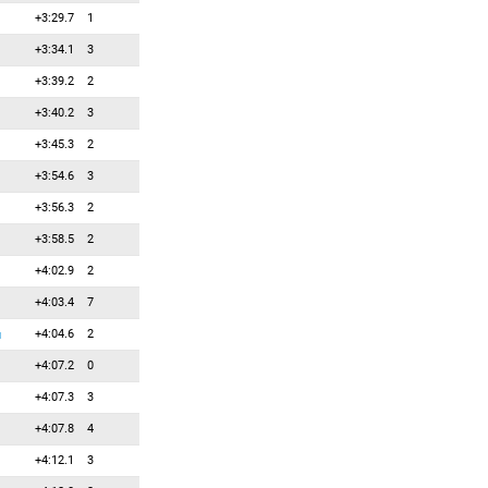
+3:29.7
1
52
0
0
Демков Дейвид
+3:34.1
3
53
0
0
Дитрих Северин
+3:39.2
2
54
0
0
Доценко Андрей
+3:40.2
3
55
0
0
Дутто Пьетро
+3:45.3
2
56
0
0
Дюмон Клеман
+3:54.6
3
57
0
0
Дюпуи Алекс
+3:56.3
2
58
0
0
Знидаршич Наце
+3:58.5
2
59
0
0
Йованоски Борче
+4:02.9
2
60
0
0
Клод Флоран
+4:03.4
7
61
0
0
Коштоланый Онджей
+4:04.6
2
62
0
0
й
Крупчик Матей
+4:07.2
0
63
0
0
Кюн Йоханес
+4:07.3
3
64
0
0
Лонский Хенрих
+4:07.8
4
65
0
0
Миллар Эйден
+4:12.1
3
66
0
0
Монтелло Джузеппе