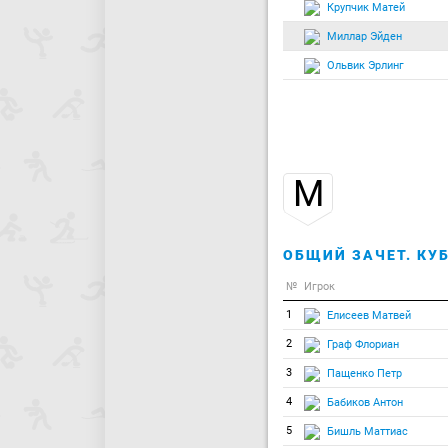
Крупчик Матей
Миллар Эйден
Ольвик Эрлинг
М
ОБЩИЙ ЗАЧЕТ. КУБ
№
Игрок
1
Елисеев Матвей
2
Граф Флориан
3
Пащенко Петр
4
Бабиков Антон
5
Бишль Маттиас