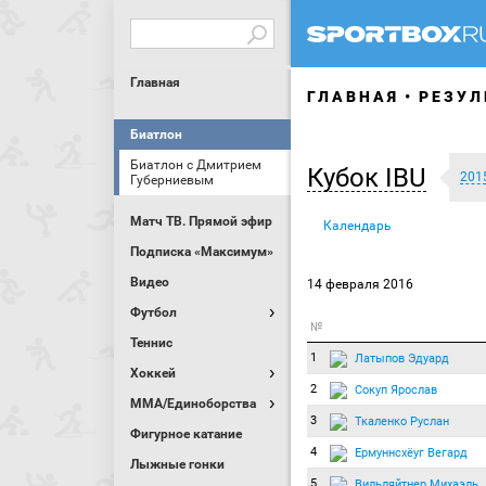
Главная
ГЛАВНАЯ
РЕЗУЛ
Биатлон
Биатлон с Дмитрием
Кубок IBU
201
Губерниевым
Матч ТВ. Прямой эфир
Календарь
Подписка «Максимум»
Видео
14 февраля 2016
Футбол
№
Теннис
1
Латыпов Эдуард
Хоккей
2
Сокуп Ярослав
MMA/Единоборства
3
Ткаленко Руслан
Фигурное катание
4
Ермуннсхёуг Вегард
Лыжные гонки
5
Вильляйтнер Михаэль