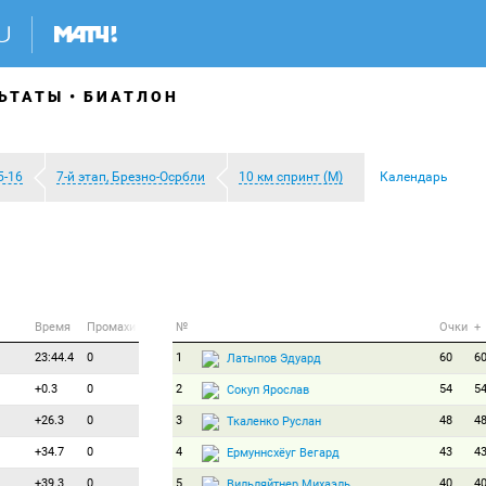
ЬТАТЫ
БИАТЛОН
5-16
7-й этап, Брезно-Осрбли
10 км спринт (М)
Календарь
Время
Промахи
№
Очки
+
23:44.4
0
1
60
6
Латыпов Эдуард
+0.3
0
2
54
5
Сокуп Ярослав
+26.3
0
3
48
4
Ткаленко Руслан
+34.7
0
4
43
4
Ермуннсхёуг Вегард
+39.3
0
5
40
4
Вильляйтнер Михаэль