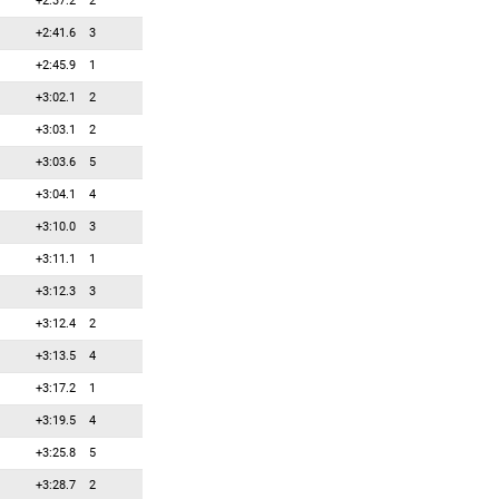
+2:37.2
2
36
5
5
Эберхард Тобиас
+2:41.6
3
37
4
4
Пидручный Дмитрий
+2:45.9
1
38
3
3
Парталов Димитар
+3:02.1
2
39
2
2
Янов Вит
+3:03.1
2
40
1
1
Романи Риккардо
+3:03.6
5
41
0
0
Абромчик Алексей
+3:04.1
4
42
0
0
Ангелис Апостолос
+3:10.0
3
43
0
0
Андреевс Жанс
+3:11.1
1
44
0
0
Бабиков Антон
+3:12.3
3
45
0
0
Бартко Шимон
+3:12.4
2
46
0
0
Вахтра Эно
+3:13.5
4
47
0
0
Вацлавик Адам
+3:17.2
1
48
0
0
Вистнер Тилл
+3:19.5
4
49
0
0
Гомбош Карой
+3:25.8
5
50
0
0
Гулдемир Сейит
+3:28.7
2
51
0
0
Дамьяновски Дарко