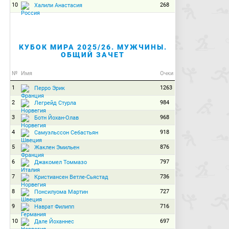
10
268
Халили Анастасия
КУБОК МИРА 2025/26. МУЖЧИНЫ.
ОБЩИЙ ЗАЧЕТ
№
Имя
Очки
1
1263
Перро Эрик
2
984
Легрейд Стурла
3
968
Ботн Йохан-Олав
4
918
Самуэльссон Себастьян
5
876
Жаклен Эмильен
6
797
Джакомел Томмазо
7
736
Кристиансен Ветле-Сьястад
8
727
Понсилуома Мартин
9
716
Наврат Филипп
10
697
Дале Йоханнес