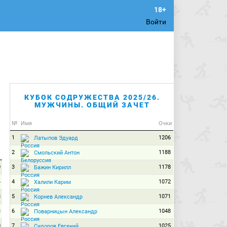
Войти
КУБОК СОДРУЖЕСТВА 2025/26.
МУЖЧИНЫ. ОБЩИЙ ЗАЧЕТ
№
Имя
Очки
1
1206
Латыпов Эдуард
2
1188
Смольский Антон
0
3
1178
Бажин Кирилл
4
4
1072
Халили Карим
8
5
1071
Корнев Александр
3
6
1048
Поварницын Александр
0
7
1025
Сидоров Евгений