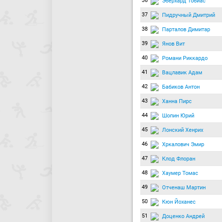
36
Эберхард Тобиас
37
Пидручный Дмитрий
38
Парталов Димитар
39
Янов Вит
40
Романи Риккардо
41
Вацлавик Адам
42
Бабиков Антон
43
Ханна Пирс
44
Шопин Юрий
45
Лонский Хенрих
46
Хркалович Эмир
47
Клод Флоран
48
Хаумер Томас
49
Отченаш Мартин
50
Кюн Йоханес
51
Доценко Андрей