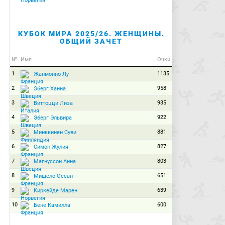
КУБОК МИРА 2025/26. ЖЕНЩИНЫ.
ОБЩИЙ ЗАЧЕТ
№
Имя
Очки
1
1135
Жанмонно Лу
2
958
Эберг Ханна
3
935
Виттоцци Лиза
4
922
Эберг Эльвира
5
881
Минккинен Суви
6
827
Симон Жулия
7
803
Магнуссон Анна
8
651
Мишело Осеан
9
639
Киркейде Марен
10
600
Бене Камилла