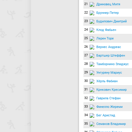
21
Дриновец Митя
22
Бруннер Петер
23
Будилович Дмитрий
24
Клод Фабьен
25
Лерен Торе
26
Вернес Андреас
27
Бартшер Штеффен
28
Тамборнино Элиджус
29
Унгуряну Мариус
30
Хёрль Фабиан
31
Крнкович Кресимир
32
Гаврила Стефан
33
Финелло Жереми
34
Бег Аристид
35
Семаков Владимир