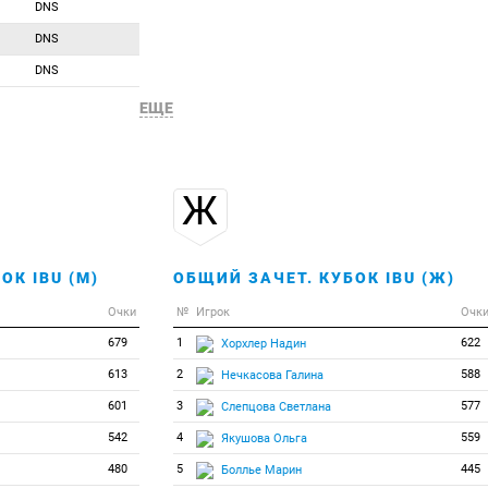
DNS
98
0
0
Шоу Мартин
DNS
99
0
0
Юкна Сарунас
DNS
100
0
0
Яник Матеуш
ЕЩЕ
Ж
ОК IBU (М)
ОБЩИЙ ЗАЧЕТ. КУБОК IBU (Ж)
Очки
№
Игрок
Очк
679
1
622
Хорхлер Надин
613
2
588
Нечкасова Галина
601
3
577
Слепцова Светлана
542
4
559
Якушова Ольга
480
5
445
Боллье Марин