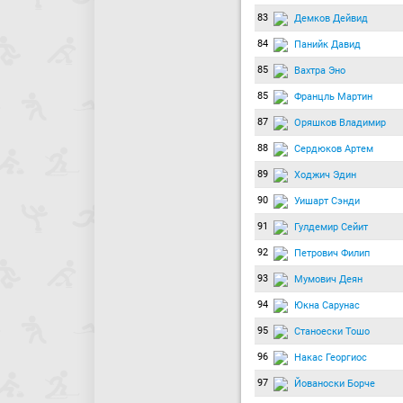
83
Демков Дейвид
84
Панийк Давид
85
Вахтра Эно
85
Францль Мартин
87
Оряшков Владимир
88
Сердюков Артем
89
Ходжич Эдин
90
Уишарт Сэнди
91
Гулдемир Сейит
92
Петрович Филип
93
Мумович Деян
94
Юкна Сарунас
95
Станоески Тошо
96
Накас Георгиос
97
Йованоски Борче