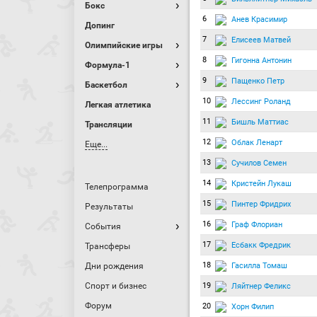
Бокс
6
Анев Красимир
Допинг
7
Елисеев Матвей
Олимпийские игры
8
Гигонна Антонин
Формула-1
9
Пащенко Петр
Баскетбол
10
Лессинг Роланд
Легкая атлетика
11
Бишль Маттиас
Трансляции
12
Облак Ленарт
Еще...
13
Сучилов Семен
14
Кристейн Лукаш
Телепрограмма
15
Пинтер Фридрих
Результаты
16
Граф Флориан
События
17
Есбакк Фредрик
Трансферы
18
Гасилла Томаш
Дни рождения
Спорт и бизнес
19
Ляйтнер Феликс
Форум
20
Хорн Филип