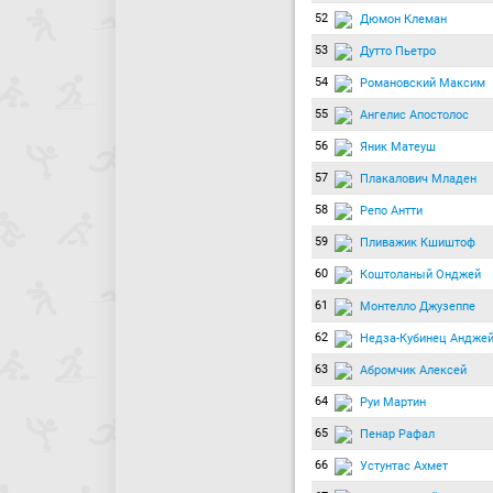
52
Дюмон Клеман
53
Дутто Пьетро
54
Романовский Максим
55
Ангелис Апостолос
56
Яник Матеуш
57
Плакалович Младен
58
Репо Антти
59
Пливажик Кшиштоф
60
Коштоланый Онджей
61
Монтелло Джузеппе
62
Недза-Кубинец Андже
63
Абромчик Алексей
64
Руи Мартин
65
Пенар Рафал
66
Устунтас Ахмет