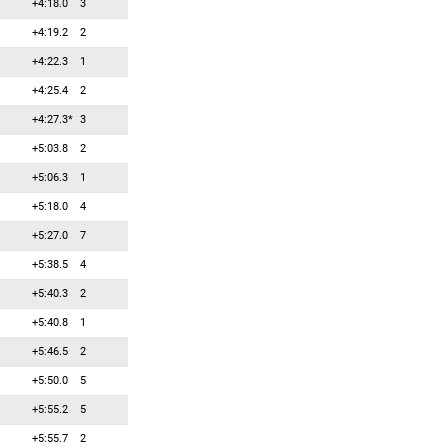
+4:18.0
3
67
0
0
Мумович Деян
+4:19.2
2
68
0
0
Накас Георгиос
+4:22.3
1
69
0
0
Недза-Кубинец Анджей
+4:25.4
2
70
0
0
Озтунч Зана
+4:27.3*
3
71
0
0
Ольвик Эрлинг
+5:03.8
2
72
0
0
Оряшков Владимир
+5:06.3
1
73
0
0
Отченаш Мартин
+5:18.0
4
74
0
0
Панийк Давид
+5:27.0
7
75
0
0
Пенар Рафал
+5:38.5
4
76
0
0
Петрович Филип
+5:40.3
2
77
0
0
Плакалович Младен
+5:40.8
1
78
0
0
Пливажик Кшиштоф
+5:46.5
2
79
0
0
Растич Дамир
+5:50.0
5
80
0
0
Репо Антти
+5:55.2
5
81
0
0
Романовский Максим
+5:55.7
2
82
0
0
Руи Мартин