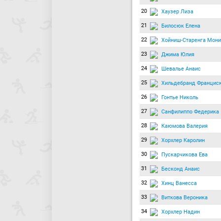
20
Хаузер Лиза
21
Билосюк Елена
22
Хойниш-Старенга Мони
23
Джима Юлия
24
Шевалье Анаис
25
Хильдебранд Францис
26
Гонтье Николь
27
Санфилиппо Федерика
28
Каюмова Валерия
29
Хорхлер Каролин
30
Пускарчикова Ева
31
Бесконд Анаис
32
Хинц Ванесса
33
Виткова Вероника
34
Хорхлер Надин