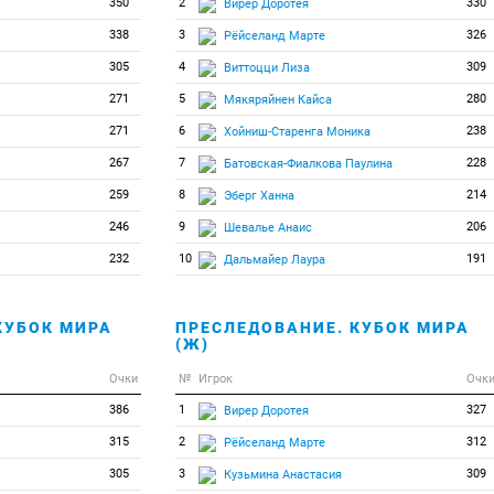
350
2
330
Вирер Доротея
338
3
326
Рёйселанд Марте
305
4
309
Виттоцци Лиза
271
5
280
Мякяряйнен Кайса
271
6
238
Хойниш-Старенга Моника
267
7
228
Батовская-Фиалкова Паулина
259
8
214
Эберг Ханна
246
9
206
Шевалье Анаис
232
10
191
Дальмайер Лаура
КУБОК МИРА
ПРЕСЛЕДОВАНИЕ. КУБОК МИРА
(Ж)
Очки
№
Игрок
Очк
386
1
327
Вирер Доротея
315
2
312
Рёйселанд Марте
305
3
309
Кузьмина Анастасия