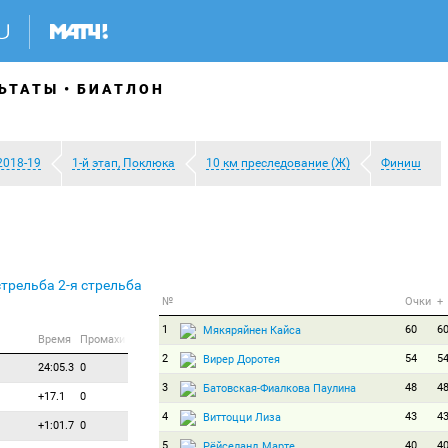
ЬТАТЫ
БИАТЛОН
2018-19
1-й этап, Поклюка
10 км преследование (Ж)
Финиш
стрельба
2-я стрельба
№
Очки
+
1
60
6
Мякяряйнен Кайса
Время
Промахи
2
54
5
Вирер Доротея
24:05.3
0
3
48
4
Батовская-Фиалкова Паулина
+17.1
0
4
43
4
Виттоцци Лиза
+1:01.7
0
5
40
4
Рёйселанд Марте