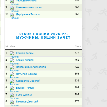
8
992
Терещенко Инна
0
9
968
Шевченко Анастасия
9
10
966
Дербушева Тамара
8
7
6
КУБОК РОССИИ 2025/26.
МУЖЧИНЫ. ОБЩИЙ ЗАЧЕТ
5
4
№
Имя
Очки
3
1
477
Халили Карим
2
2
462
Бажин Кирилл
1
3
420
Поварницын Александр
0
4
351
Латыпов Эдуард
5
336
Коновалов Савелий
6
297
Еремин Роман
7
292
Усов Даниил
8
278
Евменов Дмитрий