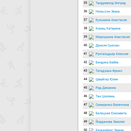
35
Тандреволд Ингрид
36
Нильссон Эмма
37
Кузьмина Анастасия
38
Комац Катарина
39
Меркушина Анастасия
40
Данкли Сьюзан
41
Рунгальдьер Алексия
42
Бендика Байба
43
Татидзаки Фуюко
44
Швайгер Юлия
45
Рид Джоанна
46
Тан Цзялинь
47
Семеренко Валентина
48
Белецкая Елизавета
49
Йорданова Эмилия
50
Калкенберг Эмили