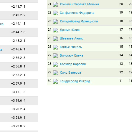
21
20
2
Хойниш-Старенга Моника
+2:41.7
1
22
19
1
Санфилиппо Федерика
+2:42.2
2
23
18
1
Хильдебранд Франциска
+2:44.1
3
ка
24
17
1
Джима Юлия
+2:44.7
0
25
16
1
Шевалье Анаис
+2:45.2
1
26
15
1
Гонтье Николь
+2:46.6
1
ка
27
14
1
Билосюк Елена
+2:56.2
3
28
13
1
Хорхлер Каролин
+2:56.8
1
29
12
1
Хинц Ванесса
+2:57.2
1
30
11
1
Тандреволд Ингрид
+2:57.9
1
31
10
1
Каюмова Валерия
+3:17.1
3
32
9
9
Хорхлер Надин
+3:19.6
4
33
8
8
Бесконд Анаис
+3:20.2
4
34
7
7
Комац Катарина
+3:21.9
1
35
6
6
Пускарчикова Ева
+3:23.0
2