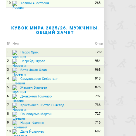
10
268
Халили Анастасия
КУБОК МИРА 2025/26. МУЖЧИНЫ.
ОБЩИЙ ЗАЧЕТ
№
Имя
Очки
1
1263
Перро Эрик
2
984
Легрейд Стурла
3
968
Ботн Йохан-Олав
4
918
Самуэльссон Себастьян
5
876
Жаклен Эмильен
6
797
Джакомел Томмазо
7
736
Кристиансен Ветле-Сьястад
8
727
Понсилуома Мартин
9
716
Наврат Филипп
10
697
Дале Йоханнес