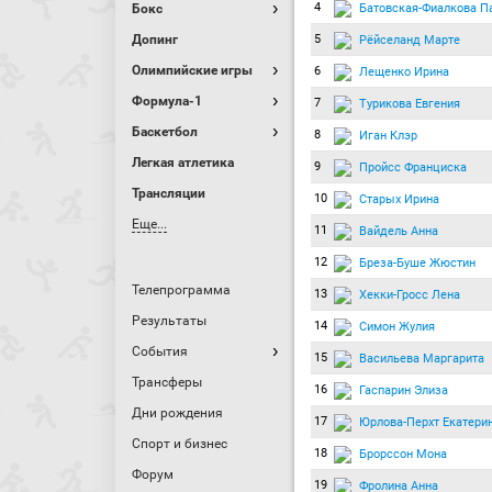
4
Батовская-Фиалкова П
Бокс
Допинг
5
Рёйселанд Марте
Олимпийские игры
6
Лещенко Ирина
Формула-1
7
Турикова Евгения
Баскетбол
8
Иган Клэр
Легкая атлетика
9
Пройсс Франциска
Трансляции
10
Старых Ирина
Еще...
11
Вайдель Анна
12
Бреза-Буше Жюстин
Телепрограмма
13
Хекки-Гросс Лена
Результаты
14
Симон Жулия
События
15
Васильева Маргарита
Трансферы
16
Гаспарин Элиза
Дни рождения
17
Юрлова-Перхт Екатери
Спорт и бизнес
18
Брорссон Мона
Форум
19
Фролина Анна