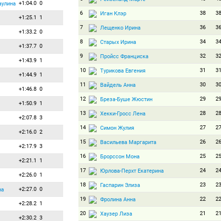
+1:04.0
0
аулина
6
38
3
Иган Клэр
+1:25.1
1
7
36
3
Лещенко Ирина
+1:33.2
0
8
34
3
Старых Ирина
+1:37.7
0
9
32
3
Пройсс Франциска
+1:43.9
1
10
31
3
Турикова Евгения
+1:44.9
1
11
30
3
Вайдель Анна
+1:46.8
0
12
29
2
Бреза-Буше Жюстин
+1:50.9
1
13
28
2
Хекки-Гросс Лена
+2:07.8
3
14
27
2
Симон Жулия
+2:16.0
2
15
26
2
Васильева Маргарита
+2:17.9
3
16
25
2
Брорссон Мона
+2:21.1
1
17
24
2
Юрлова-Перхт Екатерина
+2:26.0
1
18
23
2
Гаспарин Элиза
+2:27.0
0
на
19
22
2
Фролина Анна
+2:28.2
1
20
21
2
Хаузер Лиза
+2:30.2
3