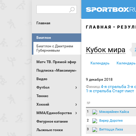
Главная
ГЛАВНАЯ
РЕЗУЛ
Биатлон
Биатлон с Дмитрием
Кубок мира
Губерниевым
Матч ТВ. Прямой эфир
Календарь
Календарь
Подписка «Максимум»
Видео
9 декабря 2018
Финиш
4-я стрельба
3-я 
Футбол
1-я стрельба
Старт-лист
Теннис
№
Хоккей
1
Мякяряйнен Кайса
MMA/Единоборства
2
Вирер Доротея
Фигурное катание
3
Виттоцци Лиза
Лыжные гонки