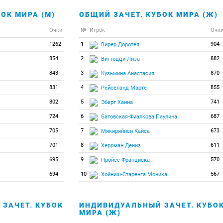
ОК МИРА (М)
ОБЩИЙ ЗАЧЕТ. КУБОК МИРА (Ж)
Очки
№
Игрок
Очк
1262
1
904
Вирер Доротея
854
2
882
Виттоцци Лиза
843
3
870
Кузьмина Анастасия
831
4
855
Рёйселанд Марте
802
5
741
Эберг Ханна
724
6
687
Батовская-Фиалкова Паулина
705
7
673
Мякяряйнен Кайса
701
8
611
Херрман Дениз
695
9
570
Пройсс Франциска
694
10
567
Хойниш-Старенга Моника
ЗАЧЕТ. КУБОК
ИНДИВИДУАЛЬНЫЙ ЗАЧЕТ. КУБО
МИРА (Ж)