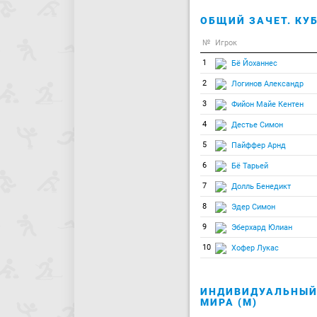
ОБЩИЙ ЗАЧЕТ. КУБ
№
Игрок
1
Бё Йоханнес
2
Логинов Александр
3
Фийон Майе Кентен
4
Дестье Симон
5
Пайффер Арнд
6
Бё Тарьей
7
Долль Бенедикт
8
Эдер Симон
9
Эберхард Юлиан
10
Хофер Лукас
ИНДИВИДУАЛЬНЫЙ 
МИРА (М)