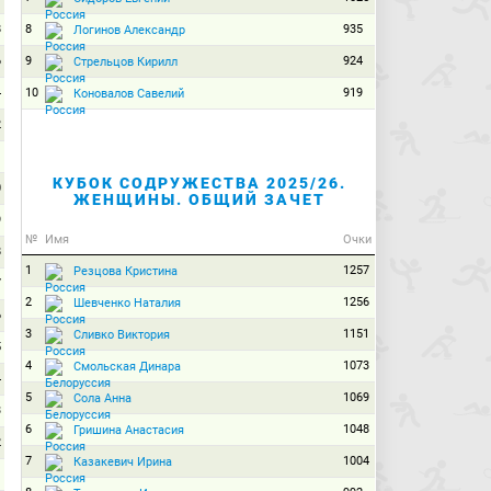
8
8
935
Логинов Александр
6
9
924
Стрельцов Кирилл
4
10
919
Коновалов Савелий
2
1
КУБОК СОДРУЖЕСТВА 2025/26.
0
ЖЕНЩИНЫ. ОБЩИЙ ЗАЧЕТ
9
№
Имя
Очки
8
1
1257
Резцова Кристина
7
2
1256
Шевченко Наталия
6
3
1151
Сливко Виктория
5
4
1073
Смольская Динара
4
5
1069
Сола Анна
3
6
1048
Гришина Анастасия
2
7
1004
Казакевич Ирина
1