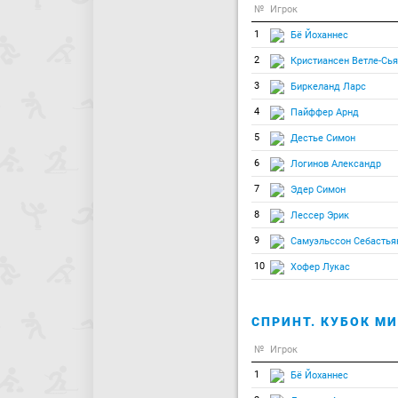
№
Игрок
1
Бё Йоханнес
2
Кристиансен Ветле-Сь
3
Биркеланд Ларс
4
Пайффер Арнд
5
Дестье Симон
6
Логинов Александр
7
Эдер Симон
8
Лессер Эрик
9
Самуэльссон Себастья
10
Хофер Лукас
СПРИНТ. КУБОК МИ
№
Игрок
1
Бё Йоханнес