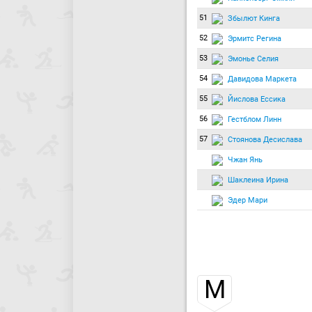
51
Збылют Кинга
52
Эрмитс Регина
53
Эмонье Селия
54
Давидова Маркета
55
Йислова Ессика
56
Гестблом Линн
57
Стоянова Десислава
Чжан Янь
Шаклеина Ирина
Эдер Мари
М