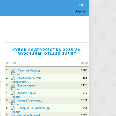
Войти
КУБОК СОДРУЖЕСТВА 2025/26.
МУЖЧИНЫ. ОБЩИЙ ЗАЧЕТ
№
Имя
Очки
1
1206
Латыпов Эдуард
2
1188
Смольский Антон
0
3
1178
Бажин Кирилл
4
4
1072
Халили Карим
8
5
1071
Корнев Александр
3
6
1048
Поварницын Александр
0
7
1025
Сидоров Евгений