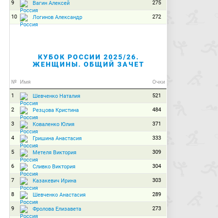
9
275
Вагин Алексей
10
272
Логинов Александр
КУБОК РОССИИ 2025/26.
ЖЕНЩИНЫ. ОБЩИЙ ЗАЧЕТ
№
Имя
Очки
1
521
Шевченко Наталия
2
484
Резцова Кристина
3
371
Коваленко Юлия
4
333
Гришина Анастасия
5
309
Метеля Виктория
6
304
Сливко Виктория
7
303
Казакевич Ирина
8
289
Шевченко Анастасия
9
273
Фролова Елизавета