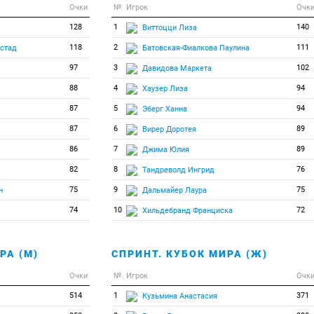
Очки
№
Игрок
Очк
128
1
140
Виттоцци Лиза
118
2
111
ястад
Батовская-Фиалкова Паулина
97
3
102
Давидова Маркета
88
4
94
Хаузер Лиза
87
5
94
Эберг Ханна
87
6
89
Вирер Доротея
86
7
89
Джима Юлия
82
8
76
Тандреволд Ингрид
75
9
75
н
Дальмайер Лаура
74
10
72
Хильдебранд Франциска
РА (М)
СПРИНТ. КУБОК МИРА (Ж)
Очки
№
Игрок
Очк
514
1
371
Кузьмина Анастасия