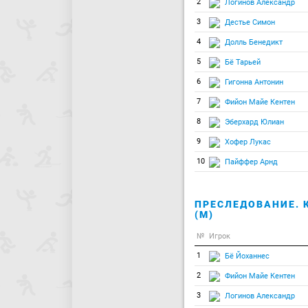
2
Логинов Александр
3
Дестье Симон
4
Долль Бенедикт
5
Бё Тарьей
6
Гигонна Антонин
7
Фийон Майе Кентен
8
Эберхард Юлиан
9
Хофер Лукас
10
Пайффер Арнд
ПРЕСЛЕДОВАНИЕ. 
(М)
№
Игрок
1
Бё Йоханнес
2
Фийон Майе Кентен
3
Логинов Александр