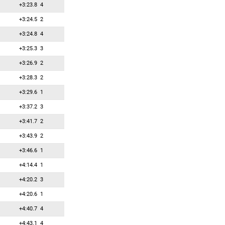
36
5
5
Кузьмина Анастасия
+3:23.8
4
37
4
4
Меркушина Анастасия
+3:24.5
2
38
3
3
Нильссон Эмма
+3:24.8
4
39
2
2
Данкли Сьюзан
+3:25.3
3
40
1
1
Виткова Вероника
+3:26.9
2
41
0
0
Белецкая Елизавета
+3:28.3
2
42
0
0
Бендика Байба
+3:29.6
1
43
0
0
Гестблом Линн
+3:37.2
3
44
0
0
Давидова Маркета
+3:41.7
2
45
0
0
Збылют Кинга
+3:43.9
2
46
0
0
Йислова Ессика
+3:46.6
1
47
0
0
Йорданова Эмилия
+4:14.4
1
48
0
0
Калкенберг Эмили
+4:20.2
3
49
0
0
Рид Джоанна
+4:20.6
1
50
0
0
Рунгальдьер Алексия
+4:40.7
4
51
0
0
Семеренко Валентина
+4:43.1
4