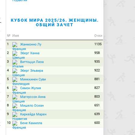
и
КУБОК МИРА 2025/26. ЖЕНЩИНЫ.
ОБЩИЙ ЗАЧЕТ
№
Имя
Очки
1
1135
Жанмонно Лу
2
958
Эберг Ханна
3
935
Виттоцци Лиза
4
922
Эберг Эльвира
5
881
Минккинен Суви
6
827
Симон Жулия
7
803
Магнуссон Анна
8
651
Мишело Осеан
9
639
Киркейде Марен
10
600
Бене Камилла
К