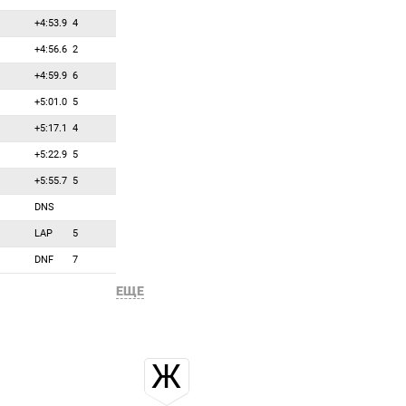
52
0
0
Стоянова Десислава
+4:53.9
4
53
0
0
Тан Цзялинь
+4:56.6
2
54
0
0
Татидзаки Фуюко
+4:59.9
6
55
0
0
Чжан Янь
+5:01.0
5
56
0
0
Шаклеина Ирина
+5:17.1
4
57
0
0
Швайгер Юлия
+5:22.9
5
58
0
0
Эдер Мари
+5:55.7
5
59
0
0
Эмонье Селия
DNS
60
0
0
Эрмитс Регина
LAP
5
DNF
7
ЕЩЕ
Ж