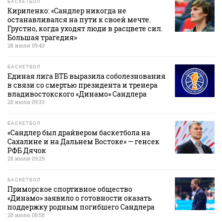
БАСКЕТБОЛ
Кириленко: «Сандлер никогда не
останавливался на пути к своей мечте.
Грустно, когда уходят люди в расцвете сил.
Большая трагедия»
28 июля 09:43
БАСКЕТБОЛ
Единая лига ВТБ выразила соболезнования
в связи со смертью президента и тренера
владивостокского «Динамо» Сандлера
28 июля 09:33
БАСКЕТБОЛ
«Сандлер был драйвером баскетбола на
Сахалине и на Дальнем Востоке» — генсек
РФБ Дячок
28 июля 09:29
БАСКЕТБОЛ
Приморское спортивное общество
«Динамо» заявило о готовности оказать
поддержку родным погибшего Сандлера
28 июля 08:58