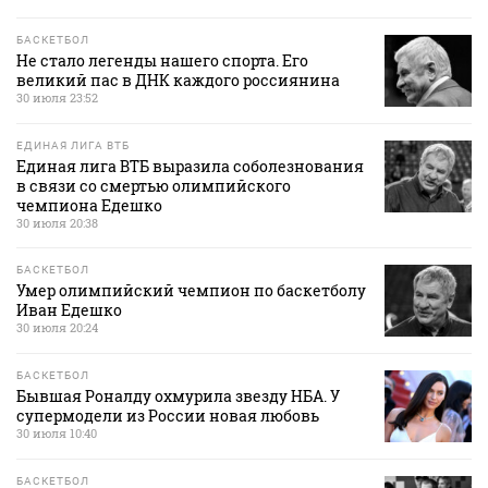
БАСКЕТБОЛ
Не стало легенды нашего спорта. Его
великий пас в ДНК каждого россиянина
30 июля 23:52
ЕДИНАЯ ЛИГА ВТБ
Единая лига ВТБ выразила соболезнования
в связи со смертью олимпийского
чемпиона Едешко
30 июля 20:38
БАСКЕТБОЛ
Умер олимпийский чемпион по баскетболу
Иван Едешко
30 июля 20:24
БАСКЕТБОЛ
Бывшая Роналду охмурила звезду НБА. У
супермодели из России новая любовь
30 июля 10:40
БАСКЕТБОЛ