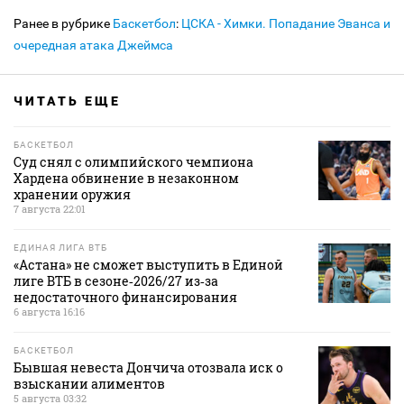
Ранее в рубрике
Баскетбол
:
ЦСКА - Химки. Попадание Эванса и
очередная атака Джеймса
ЧИТАТЬ ЕЩЕ
БАСКЕТБОЛ
Суд снял с олимпийского чемпиона
Хардена обвинение в незаконном
хранении оружия
7 августа 22:01
ЕДИНАЯ ЛИГА ВТБ
«Астана» не сможет выступить в Единой
лиге ВТБ в сезоне‑2026/27 из‑за
недостаточного финансирования
6 августа 16:16
БАСКЕТБОЛ
Бывшая невеста Дончича отозвала иск о
взыскании алиментов
5 августа 03:32