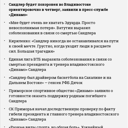
Сандлер будет похоронен во Владивостоке
ориентировочно в четверг, заявили в пресс‑службе
«Динамо»
«Мне будет очень не хватать Эдуарда. Просто
невосполнимая потеря». Ватутин выразил
соболезнования в связи со смертью Сандлера
Кириленко: «Сандлер никогда не останавливался на пути
к своей мечте. Грустно, когда уходят люди в расцвете
сил. Большая трагедия»
Единая лига ВТБ выразила соболезнования в связи со
смертью президента и тренера владивостокского
«Динамо» Сандлера
«Сандлер был драйвером баскетбола на Сахалине и на
Дальнем Востоке» — генсек РФБ Дячок
Приморское спортивное общество «Динамо» заявило о
готовности оказать поддержку родным погибшего
Сандлера
СК Приморья начал доследственную проверку по факту
гибели президента и главного тренера владивостокского
«Динамо» Сандлера
«Разные виды спорта, но общая боль». Хоккейный