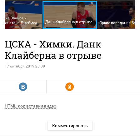
ание Эванса и
Данк Клайберна в отрыве
дная атака Джеймса
Яркие попадания Буке
ЦСКА - Химки. Данк
Клайберна в отрыве
17 октября 2019 20:39
R
Y
HTML-код вставки видео
Комментировать