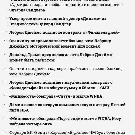
«Адмирал» выразил соболезнования в связи со смертью
Эдуарда Сандлера
Умер президент и главный тренер «Динамо» из
Владивостока Эдуард Сандлер
Леброн Джеймс подписал контракт с «Филадельфией»
Овечкину впервые заплатят больше, чем Леброну
Джеймсу. Исторический момент для хоккея
Дональд Трамп предположил, что Леброн Джеймс
может быть расистом
Овечкин впервые в карьере заработает за сезон больше,
чем Леброн Джеймс
Леброн Джеймс подпишет двухлетний контракт с
«Филадельфией» на общую сумму в $8 млн — СМИ
«Миннесота» обыграла «Сиэтл» в матче WNBA
Дёмин вошел во вторую символическую пятерку Летней
лиги НБА
«Миннесота» обыграла «Портленд» в матче WNBA, Косу
набрала четыре очка
Форвард БК «Зенит» Карасев: «В финале ЧМ буду болеть за