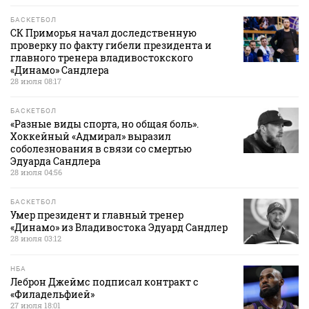
БАСКЕТБОЛ
СК Приморья начал доследственную
проверку по факту гибели президента и
главного тренера владивостокского
«Динамо» Сандлера
28 июля 08:17
БАСКЕТБОЛ
«Разные виды спорта, но общая боль».
Хоккейный «Адмирал» выразил
соболезнования в связи со смертью
Эдуарда Сандлера
28 июля 04:56
БАСКЕТБОЛ
Умер президент и главный тренер
«Динамо» из Владивостока Эдуард Сандлер
28 июля 03:12
НБА
Леброн Джеймс подписал контракт с
«Филадельфией»
27 июля 18:01