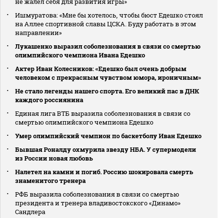
не жалел себя для развития игры»
Ишмуратова: «Мне бы хотелось, чтобы бюст Едешко стоял
на Аллее спортивной славы ЦСКА. Буду работать в этом
направлении»
Лукашенко выразил соболезнования в связи со смертью
олимпийского чемпиона Ивана Едешко
Актер Иван Колесников: «Едешко был очень добрым
человеком с прекрасным чувством юмора, ироничным»
Не стало легенды нашего спорта. Его великий пас в ДНК
каждого россиянина
Единая лига ВТБ выразила соболезнования в связи со
смертью олимпийского чемпиона Едешко
Умер олимпийский чемпион по баскетболу Иван Едешко
Бывшая Роналду охмурила звезду НБА. У супермодели
из России новая любовь
Налетел на камни и погиб. Россию шокировала смерть
знаменитого тренера
РФБ выразила соболезнования в связи со смертью
президента и тренера владивостокского «Динамо»
Сандлера