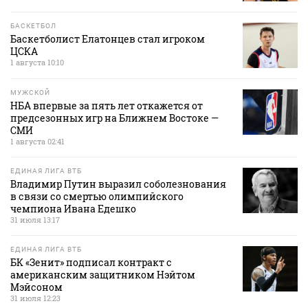
БАСКЕТБОЛ
Баскетболист Елатонцев стал игроком
ЦСКА
1 августа 10:10
МУЖСКОЙ
НБА впервые за пять лет откажется от
предсезонных игр на Ближнем Востоке —
СМИ
1 августа 02:41
ЕДИНАЯ ЛИГА ВТБ
Владимир Путин выразил соболезнования
в связи со смертью олимпийского
чемпиона Ивана Едешко
31 июля 13:17
ЕДИНАЯ ЛИГА ВТБ
БК «Зенит» подписал контракт с
американским защитником Нэйтом
Мэйсоном
31 июля 12:23