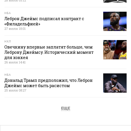
28 июля 03:12
НБА
Леброн Джеймс подписал контракт с
«Филадельфией»
27 июля 18:01
НХЛ
Овечкину впервые заплатят больше, чем
Леброну Джеймсу. Исторический момент
для хоккея
26 июля 14:41
НБА
Дональд Трамп предположил, что Леброн
Джеймс может быть расистом
25 июля 08:27
ЕЩЕ