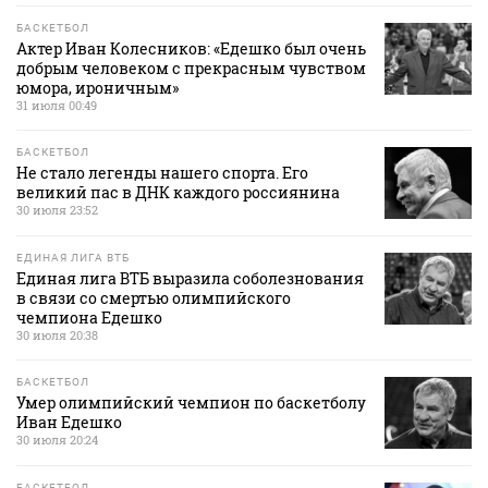
БАСКЕТБОЛ
Актер Иван Колесников: «Едешко был очень
добрым человеком с прекрасным чувством
юмора, ироничным»
31 июля 00:49
БАСКЕТБОЛ
Не стало легенды нашего спорта. Его
великий пас в ДНК каждого россиянина
30 июля 23:52
ЕДИНАЯ ЛИГА ВТБ
Единая лига ВТБ выразила соболезнования
в связи со смертью олимпийского
чемпиона Едешко
30 июля 20:38
БАСКЕТБОЛ
Умер олимпийский чемпион по баскетболу
Иван Едешко
30 июля 20:24
БАСКЕТБОЛ