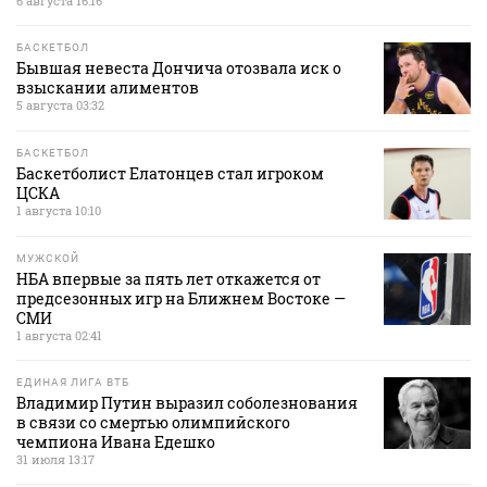
6 августа 16:16
БАСКЕТБОЛ
Бывшая невеста Дончича отозвала иск о
взыскании алиментов
5 августа 03:32
БАСКЕТБОЛ
Баскетболист Елатонцев стал игроком
ЦСКА
1 августа 10:10
МУЖСКОЙ
НБА впервые за пять лет откажется от
предсезонных игр на Ближнем Востоке —
СМИ
1 августа 02:41
ЕДИНАЯ ЛИГА ВТБ
Владимир Путин выразил соболезнования
в связи со смертью олимпийского
чемпиона Ивана Едешко
31 июля 13:17