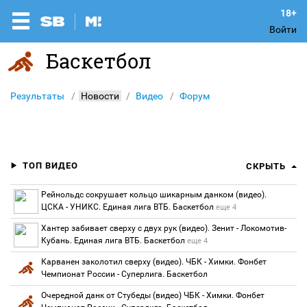
Войти
Баскетбол
Результаты
Новости
Видео
Форум
ТОП ВИДЕО
СКРЫТЬ
Рейнольдс сокрушает кольцо шикарным данком (видео).
ЦСКА - УНИКС. Единая лига ВТБ. Баскетбол
еще 4
Хантер забивает сверху с двух рук (видео). Зенит - Локомотив-
Кубань. Единая лига ВТБ. Баскетбол
еще 4
Карванен заколотил сверху (видео). ЧБК - Химки. Фонбет
Чемпионат России - Суперлига. Баскетбол
Очередной данк от Стубеды (видео) ЧБК - Химки. Фонбет