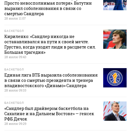
Просто невосполнимая потеря». Ватутин
выразил соболезнования в связи со
смертью Сандлера
28 июля 11:07
БАСКЕТБОЛ
Кириленко: «Сандлер никогда не
останавливался на пути к своей мечте.
Грустно, когда уходят люди в расцвете сил.
Большая трагедия»
28 июля 09:43
БАСКЕТБОЛ
Единая лига ВТБ выразила соболезнования
в связи со смертью президента и тренера
владивостокского «Динамо» Сандлера
28 июля 09:33
БАСКЕТБОЛ
«Сандлер был драйвером баскетбола на
Сахалине и на Дальнем Востоке» — генсек
РФБ Дячок
28 июля 09:29