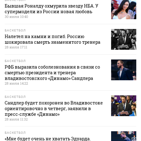
Бывшая Роналду охмурила звезду НБА. У
супермодели из России новая любовь
30 июля 10:40
БАСКЕТБОЛ
Налетел на камни и погиб. Россию
шокировала смерть знаменитого тренера
28 июля 17:11
БАСКЕТБОЛ
РФБ выразила соболезнования в связи со
смертью президента и тренера
владивостокского «Динамо» Сандлера
28 июля 14:22
БАСКЕТБОЛ
Сандлер будет похоронен во Владивостоке
ориентировочно в четверг, заявили в
пресс‑службе «Динамо»
28 июля 11:32
БАСКЕТБОЛ
«Мне будет очень не хватать Эдуарда.