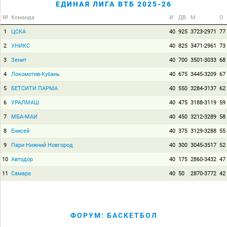
ЕДИНАЯ ЛИГА ВТБ 2025-26
№
Команда
И
ДВ
М
О
1
ЦСКА
40
925
3723-2971
77
2
УНИКС
40
825
3471-2961
73
3
Зенит
40
700
3501-3033
68
4
Локомотив-Кубань
40
675
3445-3209
67
5
БЕТСИТИ ПАРМА
40
550
3284-3137
62
6
УРАЛМАШ
40
475
3188-3119
59
7
МБА-МАИ
40
450
3212-3289
58
8
Енисей
40
375
3129-3288
55
9
Пари Нижний Новгород
40
300
3045-3517
52
10
Автодор
40
175
2860-3432
47
11
Самара
40
50
2870-3772
42
ФОРУМ: БАСКЕТБОЛ