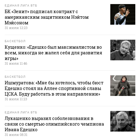
ЕДИНАЯ ЛИГА ВТБ
БК «Зенит» подписал контракт с
американским защитником Нэйтом
Мэйсоном
31 июля 12:23
БАСКЕТБОЛ
Кущенко: «Едешко был максималистом во
всем, никогда не жалел себя для развития
игры»
31 июля 11:46
БАСКЕТБОЛ
Ишмуратова: «Мне бы хотелось, чтобы бюст
Едешко стоял на Аллее спортивной славы
ЦСКА. Буду работать в этом направлении»
31 июля 11:23
ЕДИНАЯ ЛИГА ВТБ
Лукашенко выразил соболезнования в
связи со смертью олимпийского чемпиона
Ивана Едешко
31 июля 08:31