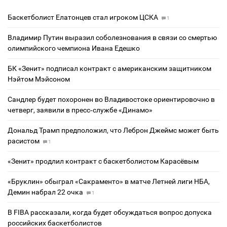
Баскетболист Елатонцев стал игроком ЦСКА
1
Владимир Путин выразил соболезнования в связи со смертью
олимпийского чемпиона Ивана Едешко
БК «Зенит» подписал контракт с американским защитником
Нэйтом Мэйсоном
Сандлер будет похоронен во Владивостоке ориентировочно в
четверг, заявили в пресс‑службе «Динамо»
Дональд Трамп предположил, что Леброн Джеймс может быть
расистом
1
«Зенит» продлил контракт с баскетболистом Карасёвым
«Бруклин» обыграл «Сакраменто» в матче Летней лиги НБА,
Демин набрал 22 очка
1
В FIBA рассказали, когда будет обсуждаться вопрос допуска
российских баскетболистов