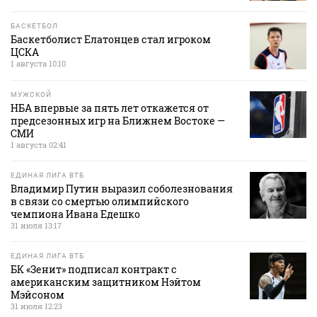
БАСКЕТБОЛ
Баскетболист Елатонцев стал игроком
ЦСКА
1 августа 10:10
МУЖСКОЙ
НБА впервые за пять лет откажется от
предсезонных игр на Ближнем Востоке —
СМИ
1 августа 02:41
ЕДИНАЯ ЛИГА ВТБ
Владимир Путин выразил соболезнования
в связи со смертью олимпийского
чемпиона Ивана Едешко
31 июля 13:17
ЕДИНАЯ ЛИГА ВТБ
БК «Зенит» подписал контракт с
американским защитником Нэйтом
Мэйсоном
31 июля 12:23