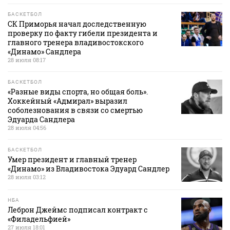
БАСКЕТБОЛ
СК Приморья начал доследственную
проверку по факту гибели президента и
главного тренера владивостокского
«Динамо» Сандлера
28 июля 08:17
БАСКЕТБОЛ
«Разные виды спорта, но общая боль».
Хоккейный «Адмирал» выразил
соболезнования в связи со смертью
Эдуарда Сандлера
28 июля 04:56
БАСКЕТБОЛ
Умер президент и главный тренер
«Динамо» из Владивостока Эдуард Сандлер
28 июля 03:12
НБА
Леброн Джеймс подписал контракт с
«Филадельфией»
27 июля 18:01