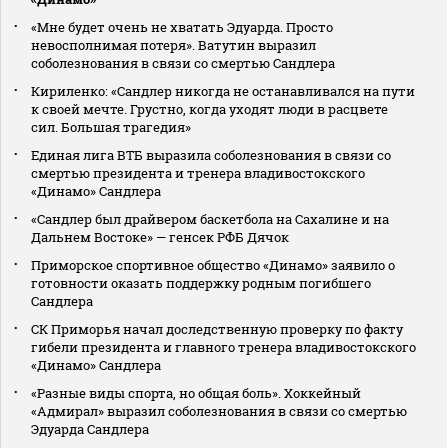
«Мне будет очень не хватать Эдуарда. Просто
невосполнимая потеря». Ватутин выразил
соболезнования в связи со смертью Сандлера
Кириленко: «Сандлер никогда не останавливался на пути
к своей мечте. Грустно, когда уходят люди в расцвете
сил. Большая трагедия»
Единая лига ВТБ выразила соболезнования в связи со
смертью президента и тренера владивостокского
«Динамо» Сандлера
«Сандлер был драйвером баскетбола на Сахалине и на
Дальнем Востоке» — генсек РФБ Дячок
Приморское спортивное общество «Динамо» заявило о
готовности оказать поддержку родным погибшего
Сандлера
СК Приморья начал доследственную проверку по факту
гибели президента и главного тренера владивостокского
«Динамо» Сандлера
«Разные виды спорта, но общая боль». Хоккейный
«Адмирал» выразил соболезнования в связи со смертью
Эдуарда Сандлера