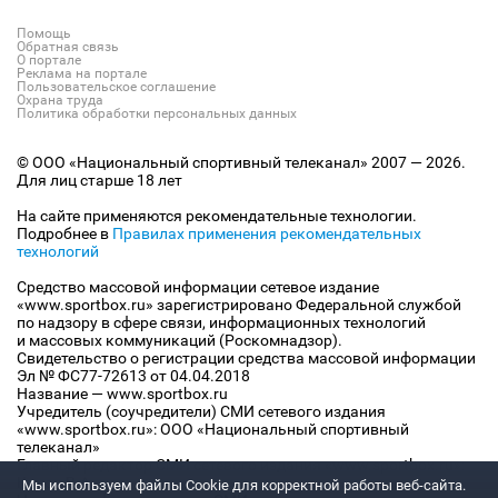
Помощь
Обратная связь
О портале
Реклама на портале
Пользовательское соглашение
Охрана труда
Политика обработки персональных данных
© ООО «Национальный спортивный телеканал» 2007 — 2026.
Для лиц старше 18 лет
На сайте применяются рекомендательные технологии.
Подробнее в
Правилах применения рекомендательных
технологий
Средство массовой информации сетевое издание
«www.sportbox.ru» зарегистрировано Федеральной службой
по надзору в сфере связи, информационных технологий
и массовых коммуникаций (Роскомнадзор).
Свидетельство о регистрации средства массовой информации
Эл № ФС77-72613 от 04.04.2018
Название — www.sportbox.ru
Учредитель (соучредители) СМИ сетевого издания
«www.sportbox.ru»: ООО «Национальный спортивный
телеканал»
Главный редактор СМИ сетевого издания «www.sportbox.ru»:
Конов В.А.
Мы используем файлы Сookie для корректной работы веб-сайта.