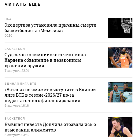
ЧИТАТЬ ЕЩЕ
НБА
Экспертиза установила причины смерти
баскетболиста «Мемфиса»
00:10
БАСКЕТБОЛ
Суд снял с олимпийского чемпиона
Хардена обвинение в незаконном
хранении оружия
7 августа 22:01
ЕДИНАЯ ЛИГА ВТБ
«Астана» не сможет выступить в Единой
лиге ВТБ в сезоне‑2026/27 из‑за
недостаточного финансирования
6 августа 16:16
БАСКЕТБОЛ
Бывшая невеста Дончича отозвала иск о
взыскании алиментов
5 августа 03:32