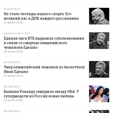
БАСКЕТБОЛ
Не стало легенды нашего спорта. Его
великий пас в ДНК каждого россиянина
30 июля 23:52
ЕДИНАЯ ЛИГА ВТБ
Единая лига ВТБ выразила соболезнования
в связи со смертью олимпийского
чемпиона Едешко
30 июля 20:38
БАСКЕТБОЛ
Умер олимпийский чемпион по баскетболу
Иван Едешко
30 июля 20:24
БАСКЕТБОЛ
Бывшая Роналду охмурила звезду НБА. У
супермодели из России новая любовь
30 июля 10:40
БАСКЕТБОЛ