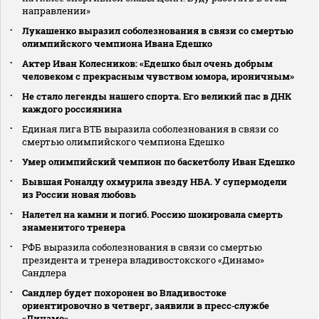
направлении»
Лукашенко выразил соболезнования в связи со смертью
олимпийского чемпиона Ивана Едешко
Актер Иван Колесников: «Едешко был очень добрым
человеком с прекрасным чувством юмора, ироничным»
Не стало легенды нашего спорта. Его великий пас в ДНК
каждого россиянина
Единая лига ВТБ выразила соболезнования в связи со
смертью олимпийского чемпиона Едешко
Умер олимпийский чемпион по баскетболу Иван Едешко
Бывшая Роналду охмурила звезду НБА. У супермодели
из России новая любовь
Налетел на камни и погиб. Россию шокировала смерть
знаменитого тренера
РФБ выразила соболезнования в связи со смертью
президента и тренера владивостокского «Динамо»
Сандлера
Сандлер будет похоронен во Владивостоке
ориентировочно в четверг, заявили в пресс‑службе
«Динамо»