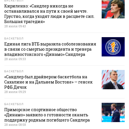
БАСКЕТБОЛ
Кириленко: «Сандлер никогда не
останавливался на пути к своей мечте.
Грустно, когда уходят люди в расцвете сил.
Большая трагедия»
28 июля 09:43
БАСКЕТБОЛ
Единая лига ВТБ выразила соболезнования
в связи со смертью президента и тренера
владивостокского «Динамо» Сандлера
28 июля 09:33
БАСКЕТБОЛ
«Сандлер был драйвером баскетбола на
Сахалине и на Дальнем Востоке» — генсек
РФБ Дячок
28 июля 09:29
БАСКЕТБОЛ
Приморское спортивное общество
«Динамо» заявило о готовности оказать
поддержку родным погибшего Сандлера
28 июля 08:58