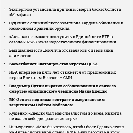
Экспертиза установила причины смерти баскетболиста
«Мемфиса»
Суд снял с олимпийского чемпиона Хардена обвинение в
незаконном хранении оружия
«Астана» не сможет выступить в Единой лиге ВТБ в
сезоне‑2026/27 из‑за недостаточного финансирования
Бывшая невеста Дончича отозвала иск о взыскании
алиментов
Баскетболист Елатонцев стал игроком ЦСКА
НБА впервые за пять лет откажется от предсезонных
игр на Ближнем Востоке — СМИ
Владимир Путин выразил соболезнования в связи со
смертью олимпийского чемпиона Ивана Едешко
БК «Зенит» подписал контракт с американским
защитником Нэйтом Мэйсоном
Кущенко: «Едешко был максималистом во всем, никогда
не жалел себя для развития игры»
Ишмуратова: «Мне бы хотелось, чтобы бюст Едешко стоял
на Аллее спортивной славы ЦСКА. Буду работать в этом