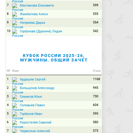
7
599
Маслакова Елизавета
8
555
Жамбалова Алиса
9
554
Непряева Дарья
10
542
Горбунова (Дуркина) Лидия
КУБОК РОССИИ 2025-26,
МУЖЧИНЫ. ОБЩИЙ ЗАЧЕТ
№
Имя
Очки
1
1168
Ардашев Сергей
2
945
Большунов Александр
3
730
Семиков Илья
4
604
Соловьёв Павел
5
595
Горбунов Иван
6
580
Коростелёв Савелий
7
573
Червоткин Алексей