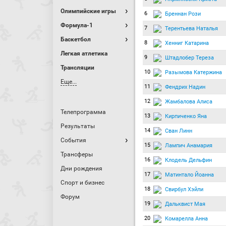
Олимпийские игры
6
Бреннан Рози
Формула-1
7
Терентьева Наталья
Баскетбол
8
Хенниг Катарина
Легкая атлетика
9
Штадлобер Тереза
Трансляции
10
Разымова Катержина
Еще...
11
Фендрих Надин
12
Жамбалова Алиса
Телепрограмма
13
Кирпиченко Яна
Результаты
14
Сван Линн
События
15
Лампич Анамария
Трансферы
16
Клодель Дельфин
Дни рождения
17
Матинтало Йоанна
Спорт и бизнес
18
Свирбул Хэйли
Форум
19
Дальквист Мая
20
Комарелла Анна