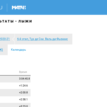
ЬТАТЫ
ЛЫЖИ
2020-21
6-й этап, Тур де Ски. Валь-ди-Фьемме
Ж)
Календарь
Время
3:04:45.8
+1:24.6
+2:00.8
+2:58.1
+3:23.0