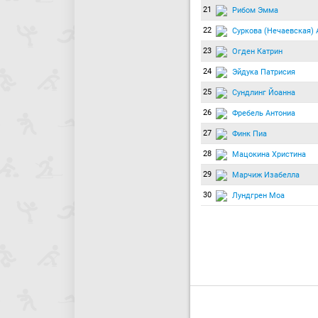
21
Рибом Эмма
22
Суркова (Нечаевская) 
23
Огден Катрин
24
Эйдука Патрисия
25
Сундлинг Йоанна
26
Фребель Антониа
27
Финк Пиа
28
Мацокина Христина
29
Марчиж Изабелла
30
Лундгрен Моа