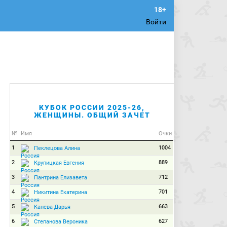
Войти
КУБОК РОССИИ 2025-26,
ЖЕНЩИНЫ. ОБЩИЙ ЗАЧЕТ
№
Имя
Очки
1
1004
Пеклецова Алина
2
889
Крупицкая Евгения
3
712
Пантрина Елизавета
4
701
Никитина Екатерина
5
663
Канева Дарья
6
627
Степанова Вероника