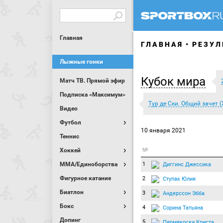
Главная
ГЛАВНАЯ
РЕЗУЛ
Лыжные гонки
Кубок мира
Матч ТВ. Прямой эфир
Подписка «Максимум»
Тур де Ски. Общий зачет (
Видео
Футбол
10 января 2021
Теннис
Хоккей
№
MMA/Единоборства
1
Диггинс Джессика
Фигурное катание
2
Ступак Юлия
Биатлон
3
Андерссон Эбба
Бокс
4
Сорина Татьяна
Допинг
5
Пярмякоски Криста