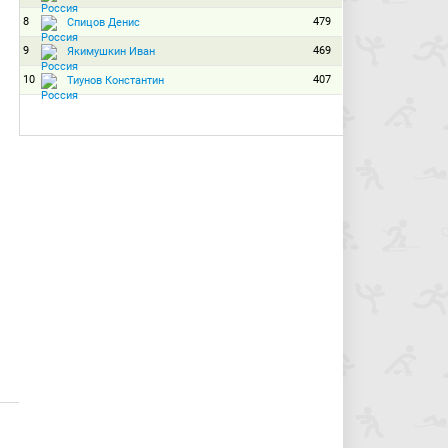
8
479
Спицов Денис
9
469
Якимушкин Иван
10
407
Тиунов Константин